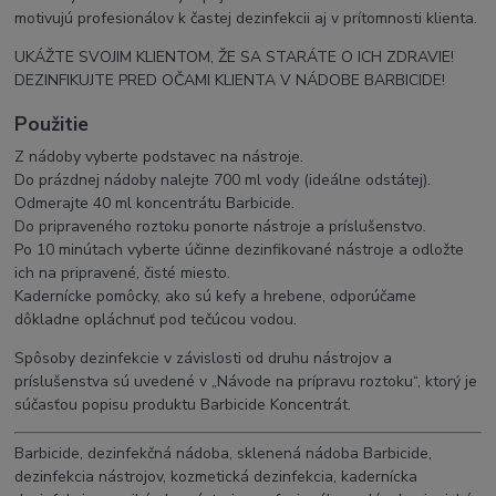
motivujú profesionálov k častej dezinfekcii aj v prítomnosti klienta.
UKÁŽTE SVOJIM KLIENTOM, ŽE SA STARÁTE O ICH ZDRAVIE!
DEZINFIKUJTE PRED OČAMI KLIENTA V NÁDOBE BARBICIDE!
Použitie
Z nádoby vyberte podstavec na nástroje.
Do prázdnej nádoby nalejte 700 ml vody (ideálne odstátej).
Odmerajte 40 ml koncentrátu Barbicide.
Do pripraveného roztoku ponorte nástroje a príslušenstvo.
Po 10 minútach vyberte účinne dezinfikované nástroje a odložte
ich na pripravené, čisté miesto.
Kadernícke pomôcky, ako sú kefy a hrebene, odporúčame
dôkladne opláchnuť pod tečúcou vodou.
Spôsoby dezinfekcie v závislosti od druhu nástrojov a
príslušenstva sú uvedené v „Návode na prípravu roztoku“, ktorý je
súčasťou popisu produktu Barbicide Koncentrát.
Barbicide, dezinfekčná nádoba, sklenená nádoba Barbicide,
dezinfekcia nástrojov, kozmetická dezinfekcia, kadernícka