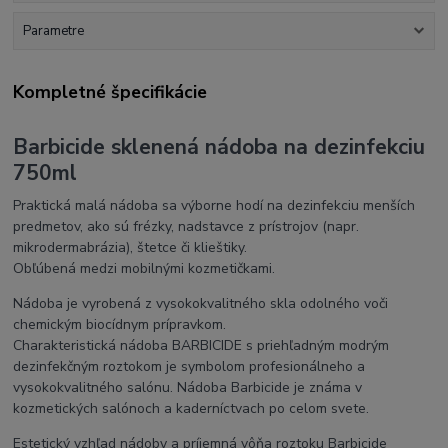
Parametre
Kompletné špecifikácie
Barbicide sklenená nádoba na dezinfekciu
750ml
Praktická malá nádoba sa výborne hodí na dezinfekciu menších
predmetov, ako sú frézky, nadstavce z prístrojov (napr.
mikrodermabrázia), štetce či klieštiky.
Obľúbená medzi mobilnými kozmetičkami.
Nádoba je vyrobená z vysokokvalitného skla odolného voči
chemickým biocídnym prípravkom.
Charakteristická nádoba BARBICIDE s priehľadným modrým
dezinfekčným roztokom je symbolom profesionálneho a
vysokokvalitného salónu. Nádoba Barbicide je známa v
kozmetických salónoch a kaderníctvach po celom svete.
Estetický vzhľad nádoby a príjemná vôňa roztoku Barbicide