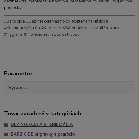
dezinfekcia, manikérske nástroje, profesionálny salón, hygienické
pomôcky
#Barbicide #DezinfekciaNástrojov #SklenenáNádoba
#KozmetickýSalón #KaderníckySalón #Manikúra #Pedikúra
#Hygiena #ProfesionálnaStarostlivosť
Parametre
Výrobca
-
Tovar zaradený v kategóriách
DEZINFEKCIA A STERILIZÁCIA
BARBICIDE prípravky a pomôcky