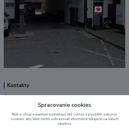
Kontakty
Renáta Harenčáková
+421 948 050 205
Spracovanie cookies
Denne od 8.00- 16.00
Náš e-shop a partneri potrebujú Váš
súhlas
s použitím súborov
cookies, aby Vám mohli zobrazovať informácie týkajúce sa Vašich
nechtovyobchodik@gmail.com
záujmov.