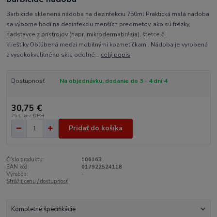
Barbicide sklenená nádoba na dezinfekciu 750ml Praktická malá nádoba
sa výborne hodí na dezinfekciu menších predmetov, ako sú frézky,
nadstavce z prístrojov (napr. mikrodermabrázia), štetce či
klieštiky.Obľúbená medzi mobilnými kozmetičkami. Nádoba je vyrobená
z vysokokvalitného skla odolné...
celý popis
Dostupnosť
Na objednávku, dodanie do 3 - 4 dní 4
30,75 €
25 €
bez DPH
Pridať do košíka
Číslo produktu:
106163
EAN kód:
017922524118
Výrobca:
-
Strážiť cenu / dostupnosť
Kompletné špecifikácie