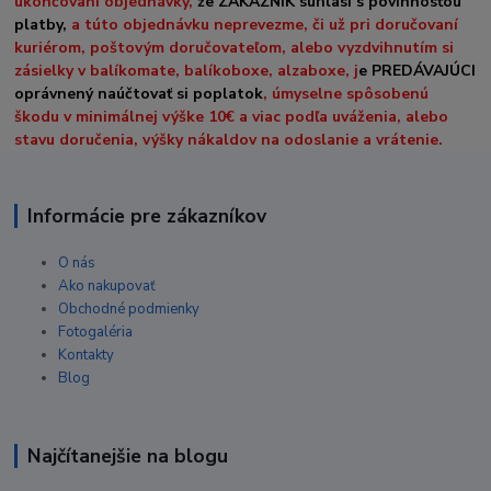
ukončovaní objednávky,
že ZAKÁZNÍK súhlasí s povinnosťou
platby,
a túto objednávku neprevezme, či už pri doručovaní
kuriérom, poštovým doručovateľom, alebo vyzdvihnutím si
zásielky v balíkomate, balíkoboxe, alzaboxe, j
e PREDÁVAJÚCI
oprávnený naúčtovať si poplatok
, úmyselne spôsobenú
škodu v minimálnej výške 10€ a viac podľa uváženia, alebo
stavu doručenia, výšky nákaldov na odoslanie a vrátenie.
Informácie pre zákazníkov
O nás
Ako nakupovať
Obchodné podmienky
Fotogaléria
Kontakty
Blog
Najčítanejšie na blogu