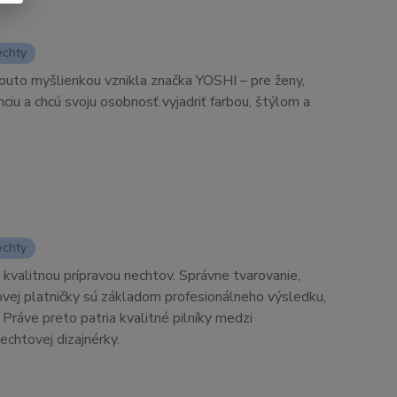
echty
touto myšlienkou vznikla značka YOSHI – pre ženy,
anciu a chcú svoju osobnosť vyjadriť farbou, štýlom a
echty
kvalitnou prípravou nechtov. Správne tvarovanie,
ovej platničky sú základom profesionálneho výsledku,
 Práve preto patria kvalitné pilníky medzi
nechtovej dizajnérky.