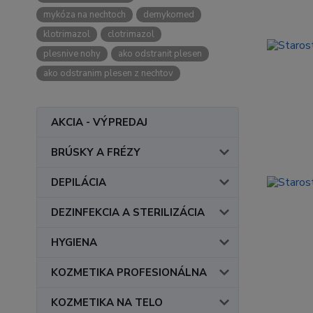
mykóza na nechtoch
demykomed
klotrimazol
clotrimazol
plesnive nohy
ako odstranit plesen
ako odstranim plesen z nechtov
AKCIA - VÝPREDAJ
BRÚSKY A FRÉZY
DEPILÁCIA
DEZINFEKCIA A STERILIZÁCIA
HYGIENA
KOZMETIKA PROFESIONÁLNA
KOZMETIKA NA TELO