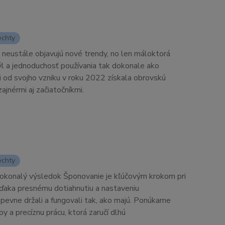
echty
 neustále objavujú nové trendy, no len máloktorá
týl a jednoduchosť používania tak dokonale ako
 od svojho vzniku v roku 2022 získala obrovskú
ajnérmi aj začiatočníkmi.
echty
dokonalý výsledok Šponovanie je kľúčovým krokom pri
Vďaka presnému dotiahnutiu a nastaveniu
pevne držali a fungovali tak, ako majú. Ponúkame
y a precíznu prácu, ktorá zaručí dlhú