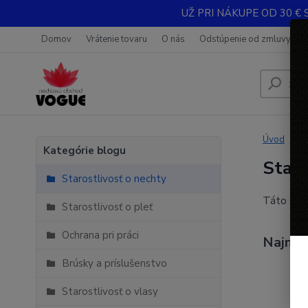
UŽ PRI NÁKUPE OD 30 € 
Domov
Vrátenie tovaru
O nás
Odstúpenie od zmluvy
Úvod
Kategórie blogu
Staro
Starostlivosť o nechty
Táto sekc
Starostlivosť o pleť
Ochrana pri práci
Najnov
Brúsky a príslušenstvo
Starostlivosť o vlasy