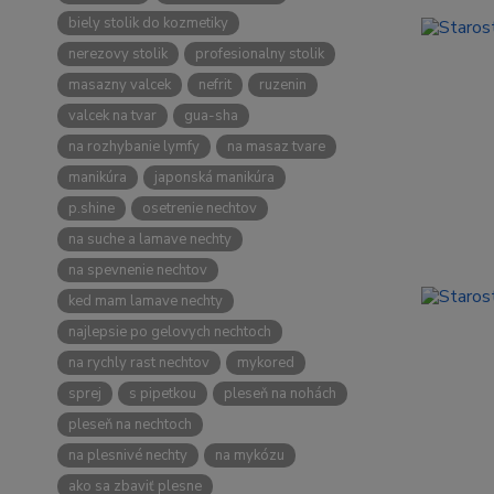
biely stolik do kozmetiky
nerezovy stolik
profesionalny stolik
masazny valcek
nefrit
ruzenin
valcek na tvar
gua-sha
na rozhybanie lymfy
na masaz tvare
manikúra
japonská manikúra
p.shine
osetrenie nechtov
na suche a lamave nechty
na spevnenie nechtov
ked mam lamave nechty
najlepsie po gelovych nechtoch
na rychly rast nechtov
mykored
sprej
s pipetkou
pleseň na nohách
pleseň na nechtoch
na plesnivé nechty
na mykózu
ako sa zbaviť plesne