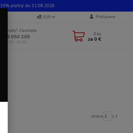
0% platný do 31.08.2026
Prihlásenie
EUR
e si rady? Zavolajte.
0
ks
 948 050 205
za
0 €
od 8.00- 16.00
strana
z 1