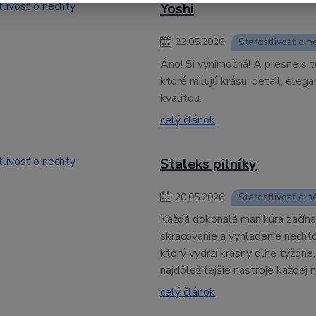
Yoshi
22
.
05
.
2026
Starostlivosť o n
Áno! Si výnimočná! A presne s 
ktoré milujú krásu, detail, eleg
kvalitou.
celý článok
Staleks pilníky
20
.
05
.
2026
Starostlivosť o n
Každá dokonalá manikúra začína 
skracovanie a vyhladenie necht
ktorý vydrží krásny dlhé týždne.
najdôležitejšie nástroje každej 
celý článok