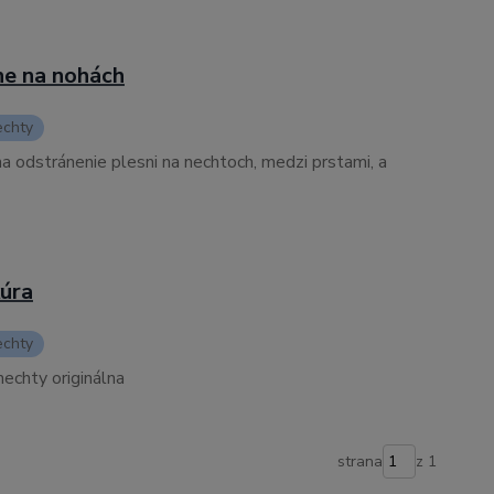
ne na nohách
echty
 odstránenie plesni na nechtoch, medzi prstami, a
kúra
echty
echty originálna
strana
z 1