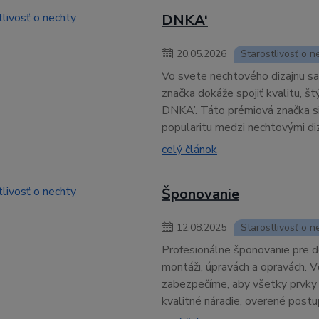
DNKA‘
20
.
05
.
2026
Starostlivosť o n
Vo svete nechtového dizajnu sa
značka dokáže spojiť kvalitu, š
DNKA’. Táto prémiová značka si
popularitu medzi nechtovými diz
celý článok
Šponovanie
12
.
08
.
2025
Starostlivosť o n
Profesionálne šponovanie pre 
montáži, úpravách a opravách. 
zabezpečíme, aby všetky prvky 
kvalitné náradie, overené postup