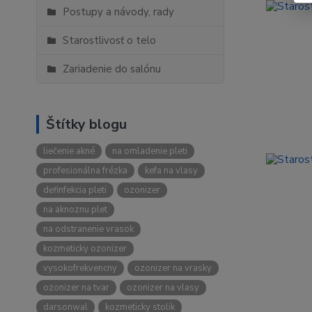
Postupy a návody, rady
Starostlivosť o telo
Zariadenie do salónu
Štítky blogu
liečenie akné
na omladenie pleti
profesionálna frézka
kefa na vlasy
definfekcia pleti
ozonizer
na aknoznu plet
na odstranenie vrasok
kozmeticky ozonizer
vysokofrekvencny
ozonizer na vrasky
ozonizer na tvar
ozonizer na vlasy
darsonwal
kozmeticky stolik