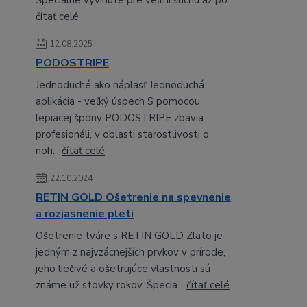
Špeciálne vyvinuté pre veľmi suchú až po...
čítať celé
12.08.2025
PODOSTRIPE
Jednoduché ako náplasť Jednoduchá
aplikácia - veľký úspech S pomocou
lepiacej špony PODOSTRIPE zbavia
profesionáli, v oblasti starostlivosti o
noh...
čítať celé
22.10.2024
RETIN GOLD Ošetrenie na spevnenie
a rozjasnenie pleti
Ošetrenie tváre s RETIN GOLD Zlato je
jedným z najvzácnejších prvkov v prírode,
jeho liečivé a ošetrujúce vlastnosti sú
známe už stovky rokov. Špecia...
čítať celé