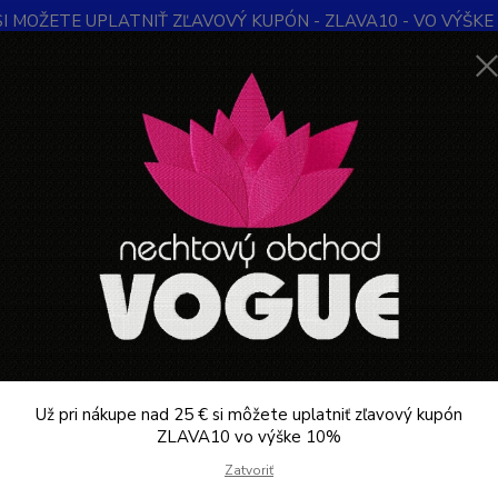
SI MOŽETE UPLATNIŤ ZĽAVOVÝ KUPÓN - ZLAVA10 - VO VÝŠKE 1
Obchodné podmienky
Kontakty
Ochrana súkromia
Blog
Neviet
Hľadať
+421
Denne 
Blog
Starostlivosť o nechty
stlivosť o nechty
ia sa venuje článkom zvýšenej starostlivosti o nechty
šie články
Už pri nákupe nad 25 € si môžete uplatniť zľavový kupón
ZLAVA10 vo výške 10%
Zatvoriť