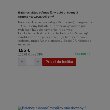
Balance skladací masážny stôl drevený 3
segmenty 190x70 čierný
Balance skladací masážny stôl drevený 3 segmenty
190x70 čierný BALANCE je značka vytvorená pre
tých, ktorí hľadajú harmóniu - v pohybe,
každodenných aktivitách i chvíľach odpočinku. Její
výrobky podporujú cvičenie jógy, fitness trénink i
odbornú prácu fyzioterapeutov. Spojujú funkčnost s
estetiko...
155 €
Skladom 40
126,01 €
bez DPH
Pridať do košíka