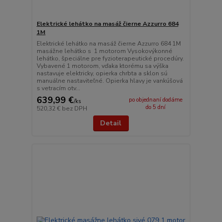
Elektrické lehátko na masáž čierne Azzurro 684
1M
Elektrické lehátko na masáž čierne Azzurro 684 1M
masážne lehátko s 1 motorom Vysokovýkonné
lehátko, špeciálne pre fyzioterapeutické procedúry.
Vybavené 1 motorom, vďaka ktorému sa výška
nastavuje elektricky, opierka chrbta a sklon sú
manuálne nastaviteľné. Opierka hlavy je vankúšová
s vetracím otv...
639,99 €
po objednaní dodáme
/
ks
do 5 dní
520,32 €
bez DPH
Detail