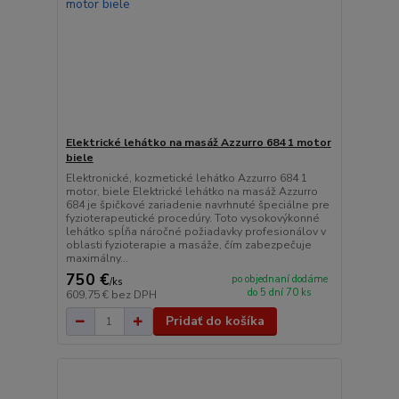
Elektrické lehátko na masáž Azzurro 684 1 motor
biele
Elektronické, kozmetické lehátko Azzurro 684 1
motor, biele Elektrické lehátko na masáž Azzurro
684 je špičkové zariadenie navrhnuté špeciálne pre
fyzioterapeutické procedúry. Toto vysokovýkonné
lehátko spĺňa náročné požiadavky profesionálov v
oblasti fyzioterapie a masáže, čím zabezpečuje
maximálny...
750 €
po objednaní dodáme
/
ks
do 5 dní 70 ks
609,75 €
bez DPH
Pridať do košíka