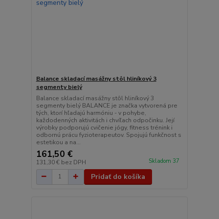
Balance skladací masážny stôl hliníkový 3
segmenty bielý
Balance skladací masážny stôl hliníkový 3
segmenty bielý BALANCE je značka vytvorená pre
tých, ktorí hľadajú harmóniu - v pohybe,
každodenných aktivitách i chvíľach odpočinku. Její
výrobky podporujú cvičenie jógy, fitness trénink i
odbornú prácu fyzioterapeutov. Spojujú funkčnost s
estetikou a na...
161,50 €
Skladom 37
131,30 €
bez DPH
Pridať do košíka