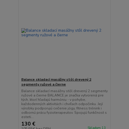
Balance skladací masážny stôl drevený 2
segmenty ružové a čierne
Balance skladací masážny stôl drevený 2 segmenty
ružové a čierne BALANCE je značka vytvorená pre
tých, ktorí hľadajú harmóniu - v pohybe,
každodenných aktivitách i chvíľach odpočinku. Její
výrobky podporujú cvičenie jógy, fitness trénink i
odbornú prácu fyzioterapeutov. Spojujú funkčnost s
esteti...
130 €
Skladom 13
105,69 €
bez DPH