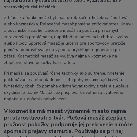
najstaršie formy starostlivosti o telo a využívala sa už v
starovekých civilizáciách.
Z hľadiska účinku môže byť masáž relaxačná, liečebná, športová
alebo kozmetická. Relaxačná masáž pomáha znižovať stres, únavu
a psychické napätie. Liečebná masáž sa používa pri rôznych
zdravotných problémoch, napríklad pri bolestiach chrbta, svalov
alebo kĺbov. Športová masáž je určená pre športovcov, pretože
pomáha pripraviť svaly na výkon a urýchľuje regeneráciu po
záťaži. Kozmetická masáž sa využíva najmä v kozmetike na
zlepšenie stavu pokožky tváre a tela.
Pri masáži sa používajú rôzne techniky, ako sú trenie, hnetenie,
poklepávanie alebo hladenie. Tieto pohyby stimulujú krvný a
lymfatický obeh, čo pomáha odstraňovať toxíny z tela a zlepšuje
okysličenie tkanív. Masáž tiež prispieva k uvoľneniu svalového
napätia a zlepšeniu pohyblivosti.
V kozmetike má masáž významné miesto najmä
pri starostlivosti o tvár. Pleťová masáž zlepšuje
pružnosť pokožky, podporuje jej prekrvenie a môže
spomaliť prejavy starnutia. Používajú sa pri nej