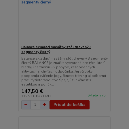
Balance skladací masážny stôl drevený 3
segmenty čierný
Balance skladací masážny stôl drevený 3 segmenty
čierný BALANCE je značka vytvorená pre tých, ktorí
hľadajú harmóniu – v pohybe, každodenných
aktivitách aj chvíľach odpočinku. Jej výrobky
podporujú cvičenie jogy, fitness tréning aj odbornú
prácu fyzioterapeutov. Spájajú funkčnosť s
estetikou a ponúk...
147,50 €
Skladom 75
119,91 €
bez DPH
Pridať do košíka