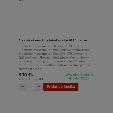
Elektrické masážne lehátko sivé 079 1 motor
Elektrické masážne lehátko sivé 079 1 motor
Elektrické masážne lehátko výškovo nastaviteľné
Elektrické masážne lehátko sivé 079 1 motor je
špičkový kus nábytku určený pre profesionálov v
oblasti kozmetiky, fyzioterapie a masáží. Jeho
moderný dizajn a kvalitné materiály zaručujú dlhú
životnosť a poh...
500 €
po objednaní dodáme
/
ks
do 5 dní 203 ks
406,50 €
bez DPH
Pridať do košíka