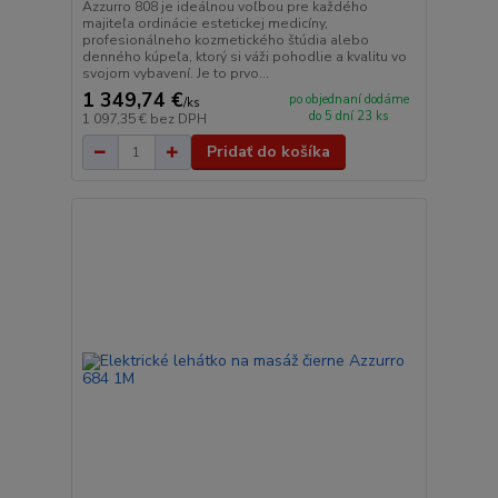
Azzurro 808 je ideálnou voľbou pre každého
majiteľa ordinácie estetickej medicíny,
profesionálneho kozmetického štúdia alebo
denného kúpeľa, ktorý si váži pohodlie a kvalitu vo
svojom vybavení. Je to prvo...
1 349,74 €
po objednaní dodáme
/
ks
do 5 dní 23 ks
1 097,35 €
bez DPH
Pridať do košíka