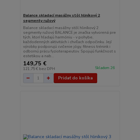
Balance skladací masážny stôl hliníkový 2
segmenty ružový
Balance skladací masážny stôl hliníkový 2
segmenty ružový BALANCE je značka vytvorená pre
tých, ktorí hľadajú harmóniu - v pohybe,
každodenných aktivitách i chvíľach odpočinku. Její
výrobky podporujú cvičenie jógy, fitness trénink i
odbornú prácu fyzioterapeutov. Spojujú funkčnost s
estetikou a nab...
149,75 €
Skladom 26
121,75 €
bez DPH
Pridať do košíka