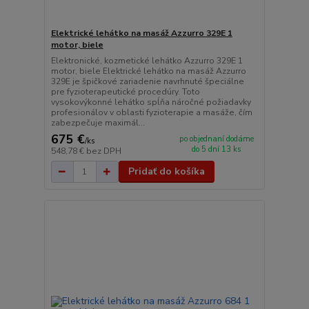
Elektrické lehátko na masáž Azzurro 329E 1
motor, biele
Elektronické, kozmetické lehátko Azzurro 329E 1
motor, biele Elektrické lehátko na masáž Azzurro
329E je špičkové zariadenie navrhnuté špeciálne
pre fyzioterapeutické procedúry. Toto
vysokovýkonné lehátko spĺňa náročné požiadavky
profesionálov v oblasti fyzioterapie a masáže, čím
zabezpečuje maximál...
675 €
po objednaní dodáme
/
ks
do 5 dní 13 ks
548,78 €
bez DPH
Pridať do košíka