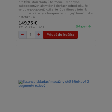
pre tých, ktorí hľadajú harmóniu - v pohybe,
každodenných aktivitách i chvíľach odpočinku. Její
výrobky podporujú cvičenie jógy, fitness trénink i
odbornú prácu fyzioterapeutov. Spojujú funkčnost s
estetikou a ...
149,75 €
Skladom 44
121,75 €
bez DPH
Pridať do košíka