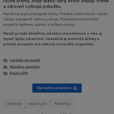
rôzne krémy, oleje alebo séra, ktoré znižujú trenie
a zároveň vyživujú pokožku.
Masáž má aj psychologické účinky. Pomáha uvoľniť myseľ, zlepšiť
náladu a podporiť celkovú pohodu. Pravidelná masáž môže
prispieť k lepšiemu spánku a zníženiu stresu.
Masáž je teda dôležitou súčasťou starostlivosti o telo aj
myseľ. Spája zdravotné, relaxačné aj estetické účinky a
prináša prospech pre celkovú rovnováhu organizmu.
Lehátko na masáž
Masážne pomôcky
Kreslo SPA
Upresniť parametre
Najnovšie
Najlacnejšie
Najdrahšie