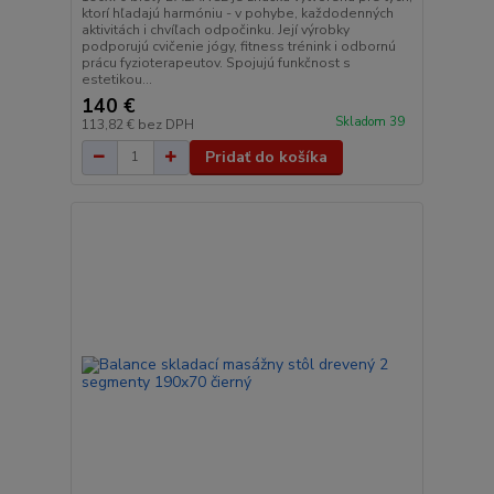
ktorí hľadajú harmóniu - v pohybe, každodenných
aktivitách i chvíľach odpočinku. Její výrobky
podporujú cvičenie jógy, fitness trénink i odbornú
prácu fyzioterapeutov. Spojujú funkčnost s
estetikou...
140 €
Skladom 39
113,82 €
bez DPH
Pridať do košíka