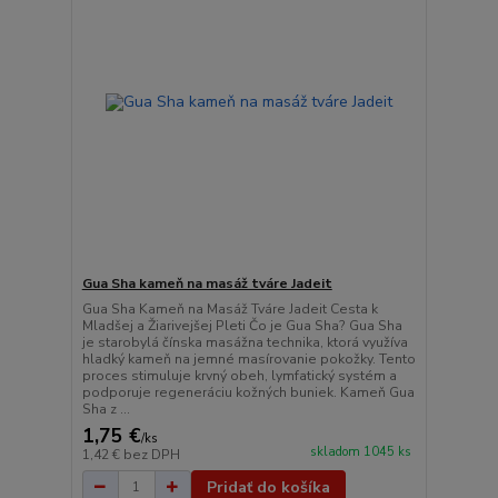
Gua Sha kameň na masáž tváre Jadeit
Gua Sha Kameň na Masáž Tváre Jadeit Cesta k
Mladšej a Žiarivejšej Pleti Čo je Gua Sha? Gua Sha
je starobylá čínska masážna technika, ktorá využíva
hladký kameň na jemné masírovanie pokožky. Tento
proces stimuluje krvný obeh, lymfatický systém a
podporuje regeneráciu kožných buniek. Kameň Gua
Sha z ...
1,75 €
/
ks
skladom 1045 ks
1,42 €
bez DPH
Pridať do košíka