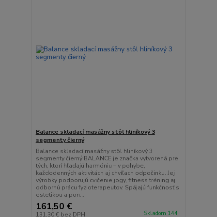
Balance skladací masážny stôl hliníkový 3
segmenty čierný
Balance skladací masážny stôl hliníkový 3
segmenty čierný BALANCE je značka vytvorená pre
tých, ktorí hľadajú harmóniu – v pohybe,
každodenných aktivitách aj chvíľach odpočinku. Jej
výrobky podporujú cvičenie jogy, fitness tréning aj
odbornú prácu fyzioterapeutov. Spájajú funkčnosť s
estetikou a pon...
161,50 €
Skladom 144
131,30 €
bez DPH