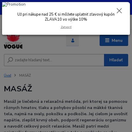
UŽ PRI NÁKUPE OD 30 € SI MOŽETE UPLATNIŤ ZĽAVOVÝ KUPÓN -
ZLAVA10 - VO VÝŠKE 10% platný do 31.08.2026
Už pri nákupe nad 25 € si môžete uplatniť zľavový kupón
ZLAVA10 vo výške 10%
0
ks
+421 948 050 205
EUR
za
0 €
Denne od 8.00- 16.00
Zatvoriť
Menu
Hľadať
Úvod
MASÁŽ
MASÁŽ
Masáž je liečebná a relaxačná metóda, pri ktorej sa pomocou
rôznych hmatov, tlaku a pohybov pôsobí na mäkké tkanivá
tela, najmä na svaly, pokožku a podkožie. Jej cieľom je uvoľniť
napätie, zlepšiť krvný obeh, podporiť regeneráciu organizmu
a navodiť celkový pocit relaxácie. Masáž patrí medzi