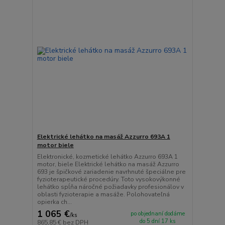
Elektrické lehátko na masáž Azzurro 693A 1
motor biele
Elektronické, kozmetické lehátko Azzurro 693A 1
motor, biele Elektrické lehátko na masáž Azzurro
693 je špičkové zariadenie navrhnuté špeciálne pre
fyzioterapeutické procedúry. Toto vysokovýkonné
lehátko spĺňa náročné požiadavky profesionálov v
oblasti fyzioterapie a masáže. Polohovateľná
opierka ch...
1 065 €
po objednaní dodáme
/
ks
do 5 dní 17 ks
865,85 €
bez DPH