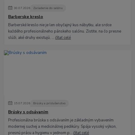
30
.
07
.
2026
Zariadenie do salónu
Barberske kreslo
Barberské kreslo nie je len obyčajný kus nábytku, ale srdce
každého profesionálneho pánskeho salónu. Zistite, na čo presne
slúži, aké druhy existujú, ...
čítať celé
15
.
07
.
2026
Brúsky a príslušenstvo
Brúsky s odsávaním
Profesionálna brúska s odsávaním je základným vybavením
modernej suchej a medicinálnej pedikúry. Spája vysoký výkon,
presnú prácu a hygienu v jednom p...
čítať celé