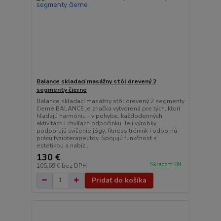
Balance skladací masážny stôl drevený 2
segmenty čierne
Balance skladací masážny stôl drevený 2 segmenty
čierne BALANCE je značka vytvorená pre tých, ktorí
hľadajú harmóniu - v pohybe, každodenných
aktivitách i chvíľach odpočinku. Její výrobky
podporujú cvičenie jógy, fitness trénink i odbornú
prácu fyzioterapeutov. Spojujú funkčnost s
estetikou a nabíz...
130 €
Skladom 89
105,69 €
bez DPH
Pridať do košíka