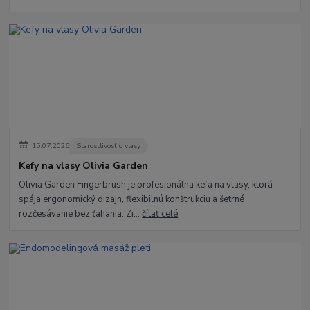
15
.
07
.
2026
Starostlivosť o vlasy
Kefy na vlasy Olivia Garden
Olivia Garden Fingerbrush je profesionálna kefa na vlasy, ktorá
spája ergonomický dizajn, flexibilnú konštrukciu a šetrné
rozčesávanie bez ťahania. Zi...
čítať celé