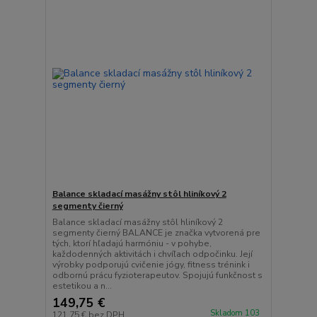
Balance skladací masážny stôl hliníkový 2
segmenty čierný
Balance skladací masážny stôl hliníkový 2
segmenty čierný BALANCE je značka vytvorená pre
tých, ktorí hľadajú harmóniu - v pohybe,
každodenných aktivitách i chvíľach odpočinku. Její
výrobky podporujú cvičenie jógy, fitness trénink i
odbornú prácu fyzioterapeutov. Spojujú funkčnost s
estetikou a n...
149,75 €
Skladom 103
121,75 €
bez DPH