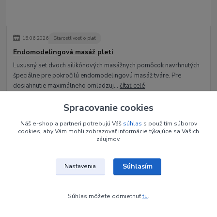
15
.
06
.
2026
Starostlivosť o pleť
Endomodelingová masáž pleti
Luxusný set dvoch silikónových masážnych pomôcok navrhnutých
špeciálne pre pokročilú endomodelingovú masáž tváre. Pre
dosiahnutie maximálneho omladzuj...
čítať celé
Spracovanie cookies
Zobraziť všetky články
Náš e-shop a partneri potrebujú Váš
súhlas
s použitím súborov
cookies, aby Vám mohli zobrazovať informácie týkajúce sa Vašich
záujmov.
Nepremeškajte novinky, akcie a
Súhlasím
Nastavenia
zľavy!
Súhlas môžete odmietnuť
tu
.
Prihlásiť sa