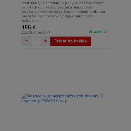
ktorí hľadajú harmóniu - v pohybe, každodenných
aktivitách i chvíľach odpočinku. Její výrobky
podporujú cvičenie jógy, fitness trénink i odbornú
prácu fyzioterapeutov. Spojujú funkčnost s
estetikou...
155 €
Skladom 11
126,01 €
bez DPH
Pridať do košíka