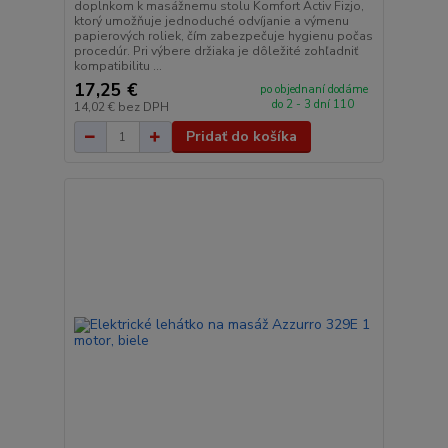
doplnkom k masážnemu stolu Komfort Activ Fizjo,
ktorý umožňuje jednoduché odvíjanie a výmenu
papierových roliek, čím zabezpečuje hygienu počas
procedúr. Pri výbere držiaka je dôležité zohľadniť
kompatibilitu ...
17,25 €
po objednaní dodáme
do 2 - 3 dní 110
14,02 €
bez DPH
Pridať do košíka