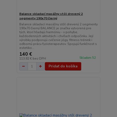
Balance skladací masážny stôl drevený 2
segmenty 190x70 čierný
Balance skladací masážny stôl drevený 2 segmenty
190x70 čierný BALANCE je značka vytvorená pre
tých, ktorí hľadajú harmóniu - v pohybe,
každodenných aktivitách i chvíľach odpočinku. Její
výrobky podporujú cvičenie jógy, fitness trénink i
odbornú prácu fyzioterapeutov. Spojujú funkčnost s
estetiko...
140 €
Skladom 52
113,82 €
bez DPH
Pridať do košíka