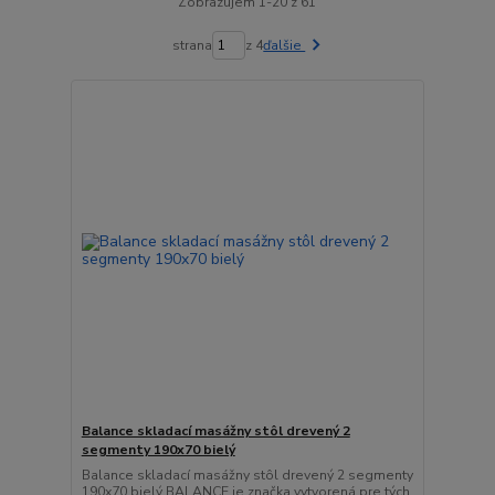
Zobrazujem 1-20 z 61
strana
z 4
ďalšie
Balance skladací masážny stôl drevený 2
segmenty 190x70 bielý
Balance skladací masážny stôl drevený 2 segmenty
190x70 bielý BALANCE je značka vytvorená pre tých,