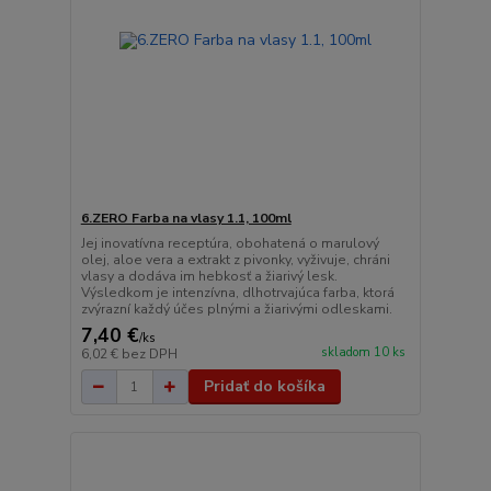
6.ZERO Farba na vlasy 1.1, 100ml
Jej inovatívna receptúra, obohatená o marulový
olej, aloe vera a extrakt z pivonky, vyživuje, chráni
vlasy a dodáva im hebkosť a žiarivý lesk.
Výsledkom je intenzívna, dlhotrvajúca farba, ktorá
zvýrazní každý účes plnými a žiarivými odleskami.
7,40 €
/
ks
skladom 10 ks
6,02 €
bez DPH
Pridať do košíka