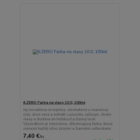
6.ZERO Farba na vlasy 10.0, 100ml
Jej inovatívna receptúra, obohatená o marulový
olej, aloe vera a extrakt z pivonky, vyživuje, chráni
vlasy a dodáva im hebkosť a žiarivý lesk.
Výsledkom je intenzívna, dlhotrvajúca farba, ktorá
zvýrazní každý účes plnými a žiarivými odleskami.
7,40 €
/
ks