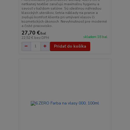
netkanej textílie zaručujú maximálnu hygienu a
savosť v každom salóne. Sú ideálnou náhradou
klasických uterákov, šetria náklady na pranie a
zvyšujú komfort klienta pri umývaní vlasov či
kozmetických úkonoch. Nevyhnutnosť pre moderné
a čisté pracovisko.
27,70 €
/
bal
skladom 18 bal
22,52 €
bez DPH
Pridať do košíka