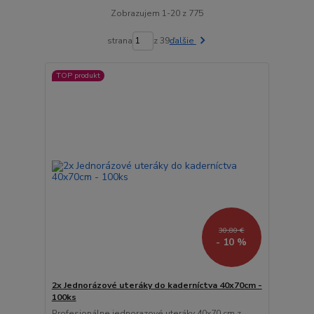
Zobrazujem 1-20 z 775
strana
z 39
ďalšie
TOP produkt
30,80 €
- 10 %
2x Jednorázové uteráky do kaderníctva 40x70cm -
100ks
Profesionálne jednorazové uteráky 40x70 cm z