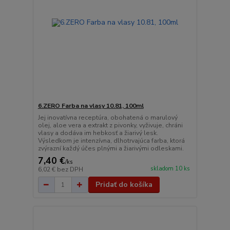
6.ZERO Farba na vlasy 10.81, 100ml
Jej inovatívna receptúra, obohatená o marulový
olej, aloe vera a extrakt z pivonky, vyživuje, chráni
vlasy a dodáva im hebkosť a žiarivý lesk.
Výsledkom je intenzívna, dlhotrvajúca farba, ktorá
zvýrazní každý účes plnými a žiarivými odleskami.
7,40 €
/
ks
skladom 10 ks
6,02 €
bez DPH
Pridať do košíka