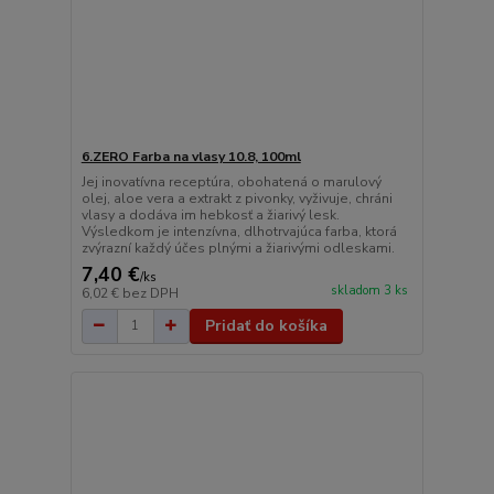
6.ZERO Farba na vlasy 10.8, 100ml
Jej inovatívna receptúra, obohatená o marulový
olej, aloe vera a extrakt z pivonky, vyživuje, chráni
vlasy a dodáva im hebkosť a žiarivý lesk.
Výsledkom je intenzívna, dlhotrvajúca farba, ktorá
zvýrazní každý účes plnými a žiarivými odleskami.
7,40 €
/
ks
skladom 3 ks
6,02 €
bez DPH
Pridať do košíka