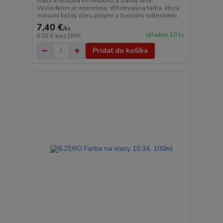
vlasy a dodáva im hebkosť a žiarivý lesk.
Výsledkom je intenzívna, dlhotrvajúca farba, ktorá
zvýrazní každý účes plnými a žiarivými odleskami.
7,40 €
/
ks
skladom 10 ks
6,02 €
bez DPH
Pridať do košíka