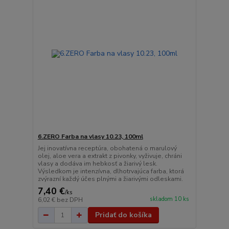
6.ZERO Farba na vlasy 10.23, 100ml
Jej inovatívna receptúra, obohatená o marulový
olej, aloe vera a extrakt z pivonky, vyživuje, chráni
vlasy a dodáva im hebkosť a žiarivý lesk.
Výsledkom je intenzívna, dlhotrvajúca farba, ktorá
zvýrazní každý účes plnými a žiarivými odleskami.
7,40 €
/
ks
skladom 10 ks
6,02 €
bez DPH
Pridať do košíka