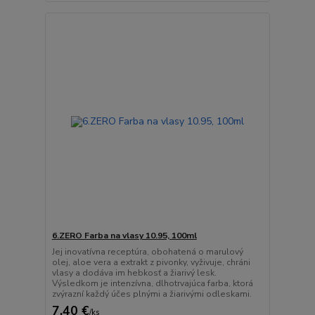
6.ZERO Farba na vlasy 10.95, 100ml
Jej inovatívna receptúra, obohatená o marulový
olej, aloe vera a extrakt z pivonky, vyživuje, chráni
vlasy a dodáva im hebkosť a žiarivý lesk.
Výsledkom je intenzívna, dlhotrvajúca farba, ktorá
zvýrazní každý účes plnými a žiarivými odleskami.
7,40 €
/
ks