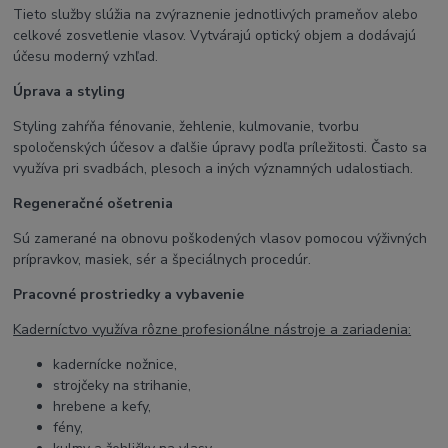
Tieto služby slúžia na zvýraznenie jednotlivých prameňov alebo
celkové zosvetlenie vlasov. Vytvárajú optický objem a dodávajú
účesu moderný vzhľad.
Úprava a styling
Styling zahŕňa fénovanie, žehlenie, kulmovanie, tvorbu
spoločenských účesov a ďalšie úpravy podľa príležitosti. Často sa
využíva pri svadbách, plesoch a iných významných udalostiach.
Regeneračné ošetrenia
Sú zamerané na obnovu poškodených vlasov pomocou výživných
prípravkov, masiek, sér a špeciálnych procedúr.
Pracovné prostriedky a vybavenie
Kaderníctvo využíva rôzne profesionálne nástroje a zariadenia:
kadernícke nožnice,
strojčeky na strihanie,
hrebene a kefy,
fény,