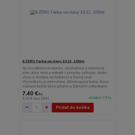
6.ZERO Farba na vlasy 10.21, 100ml
Jej inovatívna receptúra, obohatená o marulový
olej, aloe vera a extrakt z pivonky, vyživuje, chráni
vlasy a dodáva im hebkosť a žiarivý lesk.
Výsledkom je intenzívna, dlhotrvajúca farba, ktorá
zvýrazní každý účes plnými a žiarivými odleskami.
7,40 €
/
ks
skladom 10 ks
6,02 €
bez DPH
Pridať do košíka