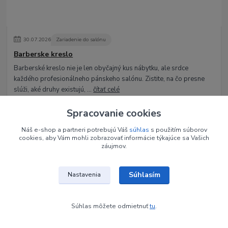
30
.
07
.
2026
Zariadenie do salónu
Barberske kreslo
Barberské kreslo nie je len obyčajný kus nábytku, ale srdce
každého profesionálneho pánskeho salónu. Zistite, na čo presne
slúži, aké druhy existujú, ...
čítať celé
Spracovanie cookies
Náš e-shop a partneri potrebujú Váš
súhlas
s použitím súborov
cookies, aby Vám mohli zobrazovať informácie týkajúce sa Vašich
záujmov.
Súhlasím
Nastavenia
15
.
07
.
2026
Brúsky a príslušenstvo
Súhlas môžete odmietnuť
tu
.
Brúsky s odsávaním