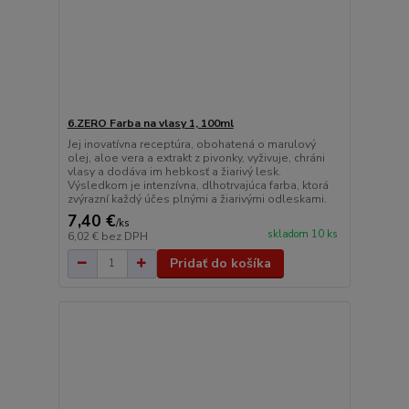
6.ZERO Farba na vlasy 1, 100ml
Jej inovatívna receptúra, obohatená o marulový
olej, aloe vera a extrakt z pivonky, vyživuje, chráni
vlasy a dodáva im hebkosť a žiarivý lesk.
Výsledkom je intenzívna, dlhotrvajúca farba, ktorá
zvýrazní každý účes plnými a žiarivými odleskami.
7,40 €
/
ks
skladom 10 ks
6,02 €
bez DPH
Pridať do košíka