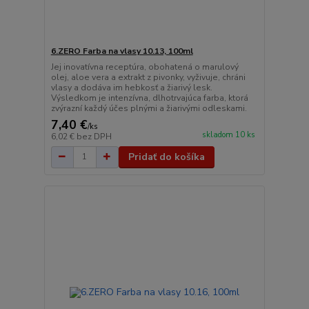
6.ZERO Farba na vlasy 10.13, 100ml
Jej inovatívna receptúra, obohatená o marulový
olej, aloe vera a extrakt z pivonky, vyživuje, chráni
vlasy a dodáva im hebkosť a žiarivý lesk.
Výsledkom je intenzívna, dlhotrvajúca farba, ktorá
zvýrazní každý účes plnými a žiarivými odleskami.
7,40 €
/
ks
skladom 10 ks
6,02 €
bez DPH
Pridať do košíka