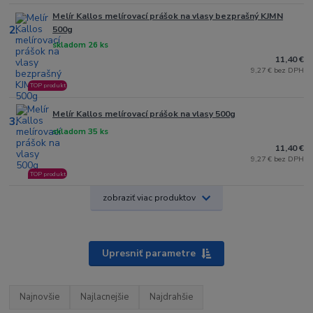
Melír Kallos melírovací prášok na vlasy bezprašný KJMN
2.
500g
skladom 26 ks
11,40 €
9,27 € bez DPH
TOP produkt
Melír Kallos melírovací prášok na vlasy 500g
3.
skladom 35 ks
11,40 €
9,27 € bez DPH
TOP produkt
zobraziť viac produktov
Upresniť parametre
Najnovšie
Najlacnejšie
Najdrahšie