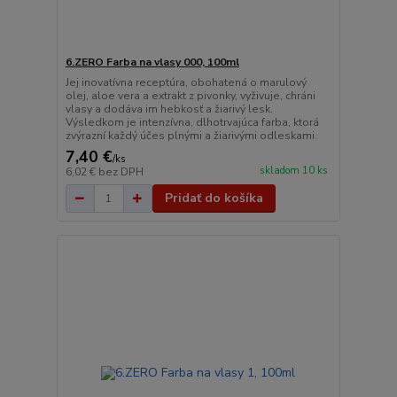
6.ZERO Farba na vlasy 000, 100ml
Jej inovatívna receptúra, obohatená o marulový
olej, aloe vera a extrakt z pivonky, vyživuje, chráni
vlasy a dodáva im hebkosť a žiarivý lesk.
Výsledkom je intenzívna, dlhotrvajúca farba, ktorá
zvýrazní každý účes plnými a žiarivými odleskami.
7,40 €
/
ks
skladom 10 ks
6,02 €
bez DPH
Pridať do košíka