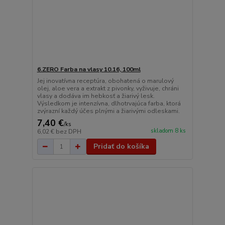
6.ZERO Farba na vlasy 10.16, 100ml
Jej inovatívna receptúra, obohatená o marulový
olej, aloe vera a extrakt z pivonky, vyživuje, chráni
vlasy a dodáva im hebkosť a žiarivý lesk.
Výsledkom je intenzívna, dlhotrvajúca farba, ktorá
zvýrazní každý účes plnými a žiarivými odleskami.
7,40 €
/
ks
skladom 8 ks
6,02 €
bez DPH
Pridať do košíka