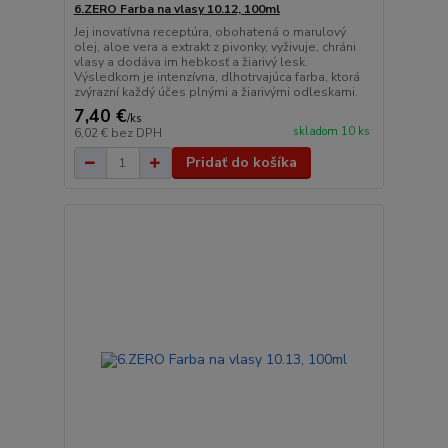
6.ZERO Farba na vlasy 10.12, 100ml
Jej inovatívna receptúra, obohatená o marulový
olej, aloe vera a extrakt z pivonky, vyživuje, chráni
vlasy a dodáva im hebkosť a žiarivý lesk.
Výsledkom je intenzívna, dlhotrvajúca farba, ktorá
zvýrazní každý účes plnými a žiarivými odleskami.
7,40 €
/
ks
skladom 10 ks
6,02 €
bez DPH
Pridať do košíka