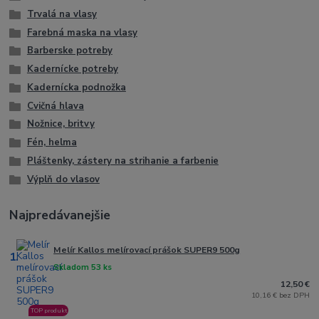
Trvalá na vlasy
Farebná maska na vlasy
Barberske potreby
Kadernícke potreby
Kadernícka podnožka
Cvičná hlava
Nožnice, britvy
Fén, helma
Pláštenky, zástery na strihanie a farbenie
Výplň do vlasov
Najpredávanejšie
Melír Kallos melírovací prášok SUPER9 500g
1.
Skladom 53 ks
12,50 €
10,16 € bez DPH
TOP produkt