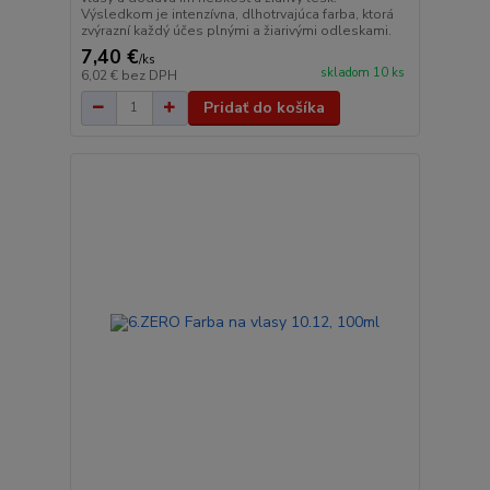
Výsledkom je intenzívna, dlhotrvajúca farba, ktorá
zvýrazní každý účes plnými a žiarivými odleskami.
7,40 €
/
ks
skladom 10 ks
6,02 €
bez DPH
Pridať do košíka