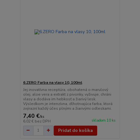
6.ZERO Farba na vlasy 10, 100ml
Jej inovatívna receptúra, obohatená o marulový
olej, aloe vera a extrakt z pivonky, vyživuje, chráni
vlasy a dodáva im hebkosť a žiarivý lesk.
Výsledkom je intenzívna, dlhotrvajúca farba, ktorá
zvýrazní každý účes plnými a žiarivými odleskami.
7,40 €
/
ks
skladom 10 ks
6,02 €
bez DPH
Pridať do košíka