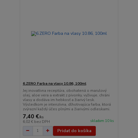
6.ZERO Farba na vlasy 10.86, 100ml
Jej inovatívna receptúra, obohatená o marulový
olej, aloe vera a extrakt z pivonky, vyživuje, chráni
vlasy a dodáva im hebkosť a žiarivý lesk.
Výsledkom je intenzívna, dlhotrvajúca farba, ktorá
zvýrazní každý účes plnými a žiarivými odleskami.
7,40 €
/
ks
skladom 10 ks
6,02 €
bez DPH
Pridať do košíka