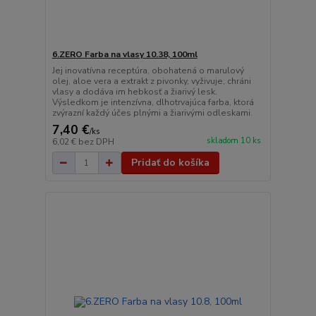
6.ZERO Farba na vlasy 10.38, 100ml
Jej inovatívna receptúra, obohatená o marulový
olej, aloe vera a extrakt z pivonky, vyživuje, chráni
vlasy a dodáva im hebkosť a žiarivý lesk.
Výsledkom je intenzívna, dlhotrvajúca farba, ktorá
zvýrazní každý účes plnými a žiarivými odleskami.
7,40 €
/
ks
skladom 10 ks
6,02 €
bez DPH
Pridať do košíka