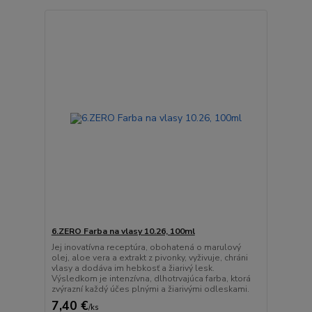
6.ZERO Farba na vlasy 10.26, 100ml
Jej inovatívna receptúra, obohatená o marulový
olej, aloe vera a extrakt z pivonky, vyživuje, chráni
vlasy a dodáva im hebkosť a žiarivý lesk.
Výsledkom je intenzívna, dlhotrvajúca farba, ktorá
zvýrazní každý účes plnými a žiarivými odleskami.
7,40 €
/
ks