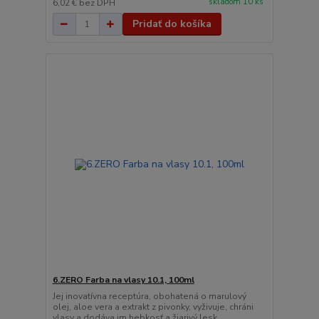
skladom 10 ks
6,02 €
bez DPH
Pridať do košíka
6.ZERO Farba na vlasy 10.1, 100ml
Jej inovatívna receptúra, obohatená o marulový
olej, aloe vera a extrakt z pivonky, vyživuje, chráni
vlasy a dodáva im hebkosť a žiarivý lesk.