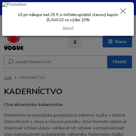
UŽ PRI NÁKUPE OD 30 € SI MOŽETE UPLATNIŤ ZĽAVOVÝ KUPÓN -
ZLAVA10 - VO VÝŠKE 10% platný do 31.08.2026
Už pri nákupe nad 25 € si môžete uplatniť zľavový kupón
ZLAVA10 vo výške 10%
0
ks
+421 948 050 205
EUR
za
0 €
Denne od 8.00- 16.00
Zatvoriť
Menu
Hľadať
Úvod
KADERNÍCTVO
KADERNÍCTVO
Charakteristika kaderníctva
Kaderníctvo je prevádzka poskytujúca odborné služby v oblasti
starostlivosti o vlasy a vlasovú pokožku. Jeho hlavným cieľom je
zlepšovať vzhľad vlasov, udržiavať ich zdravie a prispôsobovať
účes individuálnym požiadavkám zákazníka. Kadernícke služby