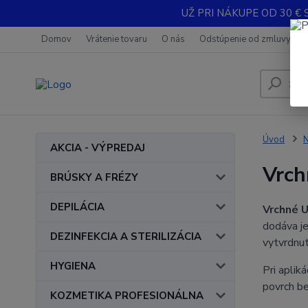
UŽ PRI NÁKUPE OD 30 € 
Domov
Vrátenie tovaru
O nás
Odstúpenie od zmluvy
Úvod
AKCIA - VÝPREDAJ
Vrch
BRÚSKY A FRÉZY
DEPILÁCIA
Vrchné U
dodáva je
DEZINFEKCIA A STERILIZÁCIA
vytvrdnut
HYGIENA
Pri apliká
povrch be
KOZMETIKA PROFESIONÁLNA