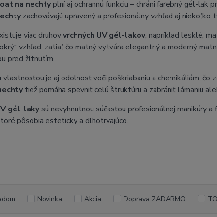
oat na nechty
plní aj ochrannú funkciu – chráni farebný gél-lak
echty
zachovávajú upravený a profesionálny vzhľad aj niekoľko tý
xistuje viac druhov
vrchných UV gél-lakov
, napríklad lesklé, 
okrý“ vzhľad, zatiaľ čo matný vytvára elegantný a moderný matný 
rbu pred žltnutím.
 vlastnosťou je aj odolnosť voči poškriabaniu a chemikáliám, čo 
nechty
tiež pomáha spevniť celú štruktúru a zabrániť lámaniu al
V gél-laky
sú nevyhnutnou súčasťou profesionálnej manikúry a 
ktoré pôsobia esteticky a dlhotrvajúco.
adom
Novinka
Akcia
Doprava ZADARMO
TO