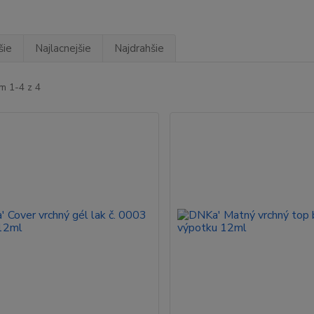
šie
Najlacnejšie
Najdrahšie
m 1-4 z 4