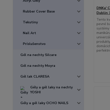
Acryl Gély
DNKa' C
Rubber Cover Base
Dublin 
Tento kv
Tekutiny
pevné bá
systémy 
manikúru
Nail Art
univerzá
produkty
Príslušenstvo
domácich
perfektn
Gél na nechty Silcare
Gél na nechty Moyra
Gél lak CLARESA
Gély a gél laky na nechty
YOSHI
Gély a gél laky OCHO NAILS