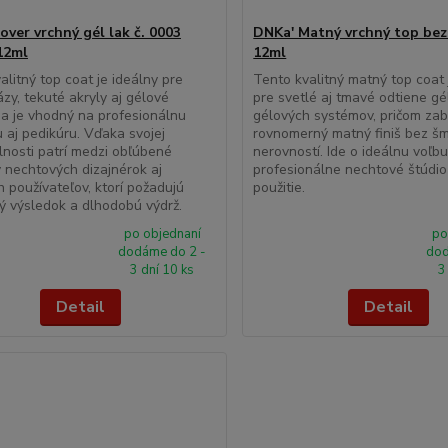
over vrchný gél lak č. 0003
DNKa' Matný vrchný top bez
12ml
12ml
alitný top coat je ideálny pre
Tento kvalitný matný top coat
zy, tekuté akryly aj gélové
pre svetlé aj tmavé odtiene gé
a je vhodný na profesionálnu
gélových systémov, pričom za
 aj pedikúru. Vďaka svojej
rovnomerný matný finiš bez š
lnosti patrí medzi obľúbené
nerovností. Ide o ideálnu voľb
 nechtových dizajnérok aj
profesionálne nechtové štúdi
 používateľov, ktorí požadujú
použitie.
ý výsledok a dlhodobú výdrž.
po objednaní
po
dodáme do 2 -
dod
3 dní 10 ks
3
Detail
Detail