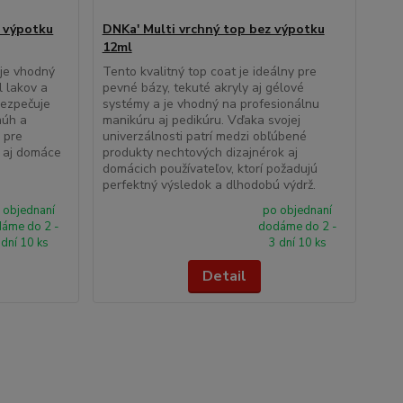
 výpotku
DNKa' Multi vrchný top bez výpotku
12ml
 je vhodný
Tento kvalitný top coat je ideálny pre
l lakov a
pevné bázy, tekuté akryly aj gélové
bezpečuje
systémy a je vhodný na profesionálnu
múh a
manikúru aj pedikúru. Vďaka svojej
u pre
univerzálnosti patrí medzi obľúbené
o aj domáce
produkty nechtových dizajnérok aj
domácich používateľov, ktorí požadujú
perfektný výsledok a dlhodobú výdrž.
 objednaní
po objednaní
áme do 2 -
dodáme do 2 -
 dní 10 ks
3 dní 10 ks
Detail