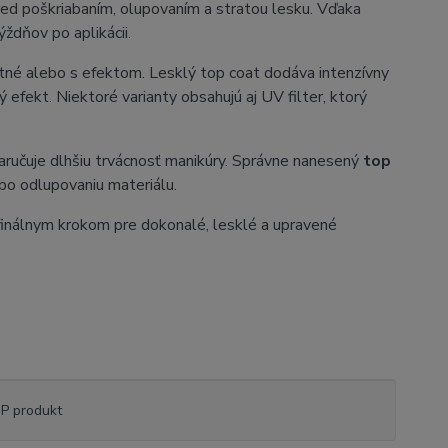
 pred poškriabaním, olupovaním a stratou lesku. Vďaka
ždňov po aplikácii.
matné alebo s efektom. Lesklý top coat dodáva intenzívny
efekt. Niektoré varianty obsahujú aj UV filter, ktorý
zaručuje dlhšiu trvácnosť manikúry. Správne nanesený
top
ebo odlupovaniu materiálu.
finálnym krokom pre dokonalé, lesklé a upravené
P produkt