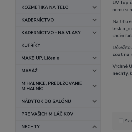
UV top c
KOZMETIKA NA TELO
nemu si
n
KADERNÍCTVO
Na trhu e
lesk a „m
KADERNÍCTVO - NA VLASY
chráni fa
KUFRÍKY
Dôležitou
coat na 
MAKE-UP, Líčenie
Vrchné U
MASÁŽ
nechty
, 
MIHALNICE, PREDLŽOVANIE
MIHALNÍC
NÁBYTOK DO SALÓNU
PRE VAŠICH MILÁČIKOV
Skl
NECHTY