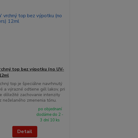
rchný top bez výpotku (no UV-
 12ml
chný top je špeciálne navrhnutý
é a výrazné odtiene gél lakov, pri
je dôležité zachovanie intenzity
z neželaného zmenenia tónu.
po objednaní
dodáme do 2 -
3 dní 10 ks
Detail