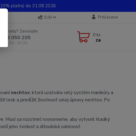
0% platný do 31.08.2026
Prihlásenie
EUR
e si rady? Zavolajte.
0
ks
 948 050 205
za
od 8.00- 16.00
kovaní
nechtov
, ktorá uzatvára celý systém manikúry a
ýšiť lesk a predĺžiť životnosť celej úpravy nechtov. Po
e. Musí sa rozotrieť rovnomerne, aby vytvoril hladký
pečí jeho tvrdosť a dlhodobá odolnosť.