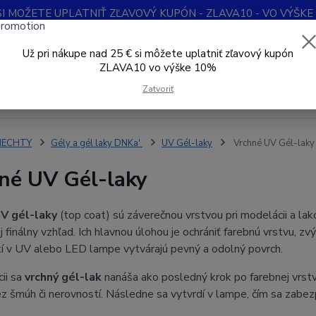
SI MOŽETE UPLATNIŤ ZĽAVOVÝ KUPÓN - ZLAVA10 - VO VÝŠKE 1
Obchodné podmienky
Kontakty
Ochrana súkromia
Blog
Už pri nákupe nad 25 € si môžete uplatniť zľavový kupón
ZLAVA10 vo výške 10%
Neviet
Hľadať
+421
Zatvoriť
Denne 
NECHTY
Gély a gél laky DNKa'
UV Gél-laky
Vrchné UV Gél-laky
né UV Gél-laky
V gél-laky
(top coat) sú záverečnou vrstvou pri modelácii a la
j finálny vzhľad. Ich hlavnou úlohou je ochrániť farebnú vrstvu, zv
í v UV alebo LED lampe vytvárajú pevný a odolný povrch.
cii sa
vrchný gél-lak
nanáša ako posledný krok po farebnej vrstv
z šmúh či nerovností. Následne sa vytvrdí v lampe, čím sa zabez