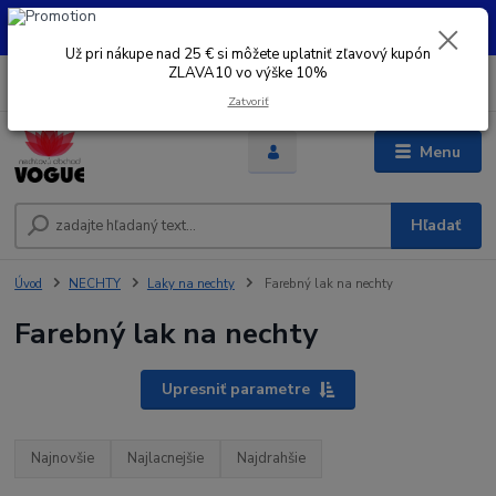
UŽ PRI NÁKUPE OD 30 € SI MOŽETE UPLATNIŤ ZĽAVOVÝ KUPÓN -
ZLAVA10 - VO VÝŠKE 10% platný do 31.08.2026
Už pri nákupe nad 25 € si môžete uplatniť zľavový kupón
ZLAVA10 vo výške 10%
0
ks
+421 948 050 205
EUR
za
0 €
Denne od 8.00- 16.00
Zatvoriť
Menu
Hľadať
Úvod
NECHTY
Laky na nechty
Farebný lak na nechty
Farebný lak na nechty
Upresniť parametre
Najnovšie
Najlacnejšie
Najdrahšie