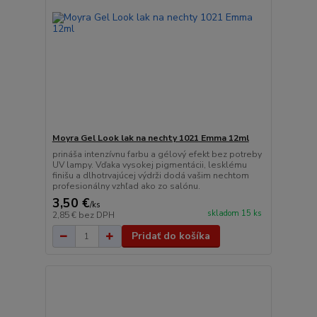
Moyra Gel Look lak na nechty 1021 Emma 12ml
prináša intenzívnu farbu a gélový efekt bez potreby
UV lampy. Vďaka vysokej pigmentácii, lesklému
finišu a dlhotrvajúcej výdrži dodá vašim nechtom
profesionálny vzhľad ako zo salónu.
3,50 €
/
ks
skladom 15 ks
2,85 €
bez DPH
Pridať do košíka