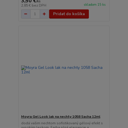
3,50 €
/
ks
skladom 15 ks
2,85 €
bez DPH
Pridať do košíka
Moyra Gel Look lak na nechty 1058 Sacha 12ml
dodá vašim nechtom sofistikovaný gélový efekt s
vysokým leskom. Farba plná elegancie a