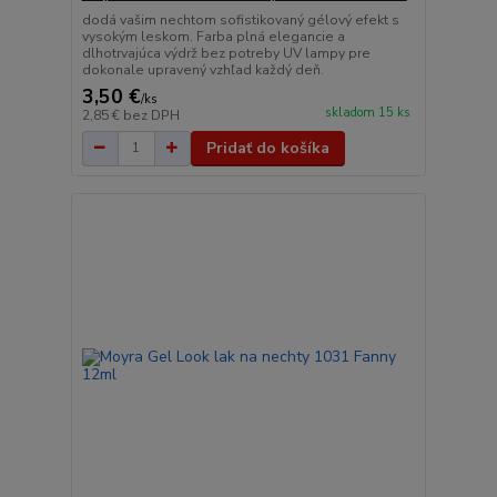
dodá vašim nechtom sofistikovaný gélový efekt s
vysokým leskom. Farba plná elegancie a
dlhotrvajúca výdrž bez potreby UV lampy pre
dokonale upravený vzhľad každý deň.
3,50 €
/
ks
skladom 15 ks
2,85 €
bez DPH
Pridať do košíka