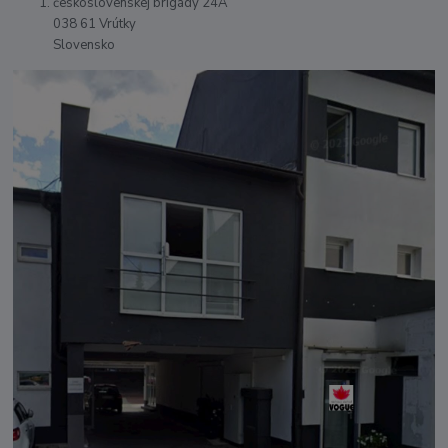
československej brigády 24A
038 61 Vrútky
Slovensko