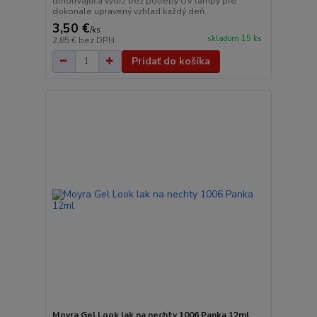
dlhotrvajúca výdrž bez potreby UV lampy pre
dokonale upravený vzhľad každý deň.
3,50 €
/
ks
skladom 15 ks
2,85 €
bez DPH
Pridať do košíka
Moyra Gel Look lak na nechty 1006 Panka 12ml