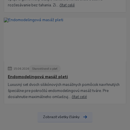
rozčesávanie bez ťahania. Zi...
čítať celé
15
.
06
.
2026
Starostlivosť o pleť
Endomodelingová masáž pleti
Luxusný set dvoch silikónových masážnych pomôcok navrhnutých
špeciálne pre pokročilú endomodelingovú masáž tváre. Pre
dosiahnutie maximálneho omladzuj...
čítať celé
Zobraziť všetky články