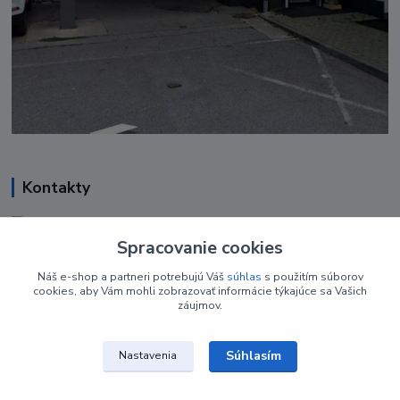
Kontakty
Renáta Harenčáková
+421 948 050 205
Spracovanie cookies
Denne od 8.00- 16.00
Náš e-shop a partneri potrebujú Váš
súhlas
s použitím súborov
cookies, aby Vám mohli zobrazovať informácie týkajúce sa Vašich
nechtovyobchodik@gmail.com
záujmov.
Súhlasím
Nastavenia