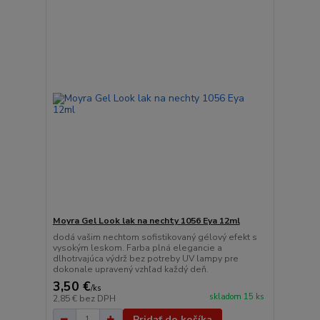
Moyra Gel Look lak na nechty 1056 Eya 12ml
dodá vašim nechtom sofistikovaný gélový efekt s
vysokým leskom. Farba plná elegancie a
dlhotrvajúca výdrž bez potreby UV lampy pre
dokonale upravený vzhľad každý deň.
3,50 €
/
ks
skladom 15 ks
2,85 €
bez DPH
Pridať do košíka