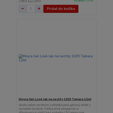
skladom 15 ks
2,85 €
bez DPH
Pridať do košíka
Moyra Gel Look lak na nechty 1029 Tamara 12ml
dodá vašim nechtom sofistikovaný gélový efekt s
vysokým leskom. Farba plná elegancie a
dlhotrvajúca výdrž bez potreby UV lampy pre