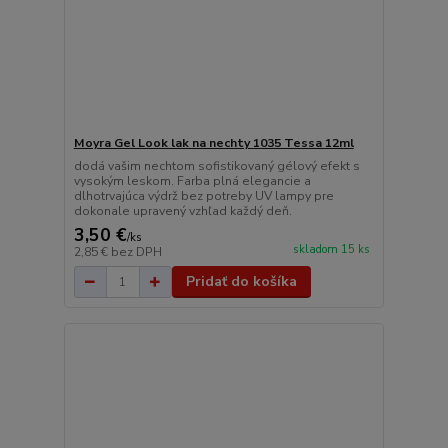
Moyra Gel Look lak na nechty 1035 Tessa 12ml
dodá vašim nechtom sofistikovaný gélový efekt s
vysokým leskom. Farba plná elegancie a
dlhotrvajúca výdrž bez potreby UV lampy pre
dokonale upravený vzhľad každý deň.
3,50 €
/
ks
skladom 15 ks
2,85 €
bez DPH
Pridať do košíka