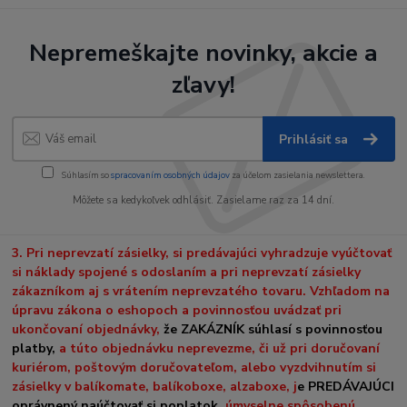
Nepremeškajte novinky, akcie a
zľavy!
Prihlásiť sa
Súhlasím so
spracovaním osobných údajov
za účelom zasielania newslettera.
Môžete sa kedykoľvek odhlásiť. Zasielame raz za 14 dní.
3. Pri neprevzatí zásielky, si predávajúci vyhradzuje vyúčtovať
si náklady spojené s odoslaním a pri neprevzatí zásielky
zákazníkom aj s vrátením neprevzatého tovaru. Vzhľadom na
úpravu zákona o eshopoch a povinnosťou uvádzať pri
ukončovaní objednávky,
že ZAKÁZNÍK súhlasí s povinnosťou
platby,
a túto objednávku neprevezme, či už pri doručovaní
kuriérom, poštovým doručovateľom, alebo vyzdvihnutím si
zásielky v balíkomate, balíkoboxe, alzaboxe, j
e PREDÁVAJÚCI
oprávnený naúčtovať si poplatok
, úmyselne spôsobenú