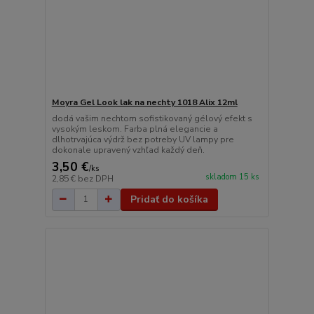
Moyra Gel Look lak na nechty 1018 Alix 12ml
dodá vašim nechtom sofistikovaný gélový efekt s
vysokým leskom. Farba plná elegancie a
dlhotrvajúca výdrž bez potreby UV lampy pre
dokonale upravený vzhľad každý deň.
3,50 €
/
ks
skladom 15 ks
2,85 €
bez DPH
Pridať do košíka