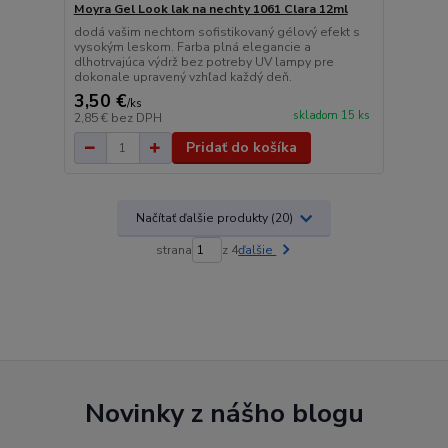
Moyra Gel Look lak na nechty 1061 Clara 12ml
dodá vašim nechtom sofistikovaný gélový efekt s
vysokým leskom. Farba plná elegancie a
dlhotrvajúca výdrž bez potreby UV lampy pre
dokonale upravený vzhľad každý deň.
3,50 €
/
ks
skladom 15 ks
2,85 €
bez DPH
Pridať do košíka
Načítať ďalšie produkty (20)
strana
z 4
ďalšie
Novinky z nášho blogu