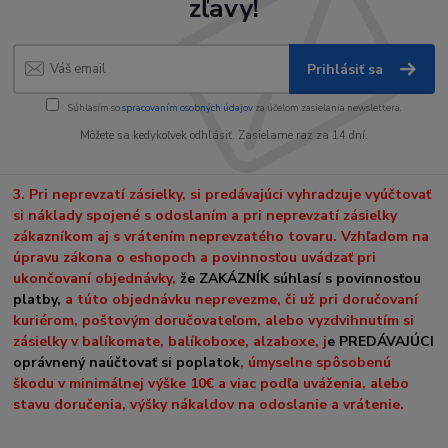
zľavy!
Prihlásiť sa
Súhlasím so
spracovaním osobných údajov
za účelom zasielania newslettera.
Môžete sa kedykoľvek odhlásiť. Zasielame raz za 14 dní.
3. Pri neprevzatí zásielky, si predávajúci vyhradzuje vyúčtovať
si náklady spojené s odoslaním a pri neprevzatí zásielky
zákazníkom aj s vrátením neprevzatého tovaru. Vzhľadom na
úpravu zákona o eshopoch a povinnosťou uvádzať pri
ukončovaní objednávky,
že ZAKÁZNÍK súhlasí s povinnosťou
platby,
a túto objednávku neprevezme, či už pri doručovaní
kuriérom, poštovým doručovateľom, alebo vyzdvihnutím si
zásielky v balíkomate, balíkoboxe, alzaboxe, j
e PREDÁVAJÚCI
oprávnený naúčtovať si poplatok
, úmyselne spôsobenú
škodu v minimálnej výške 10€ a viac podľa uváženia, alebo
stavu doručenia, výšky nákaldov na odoslanie a vrátenie.