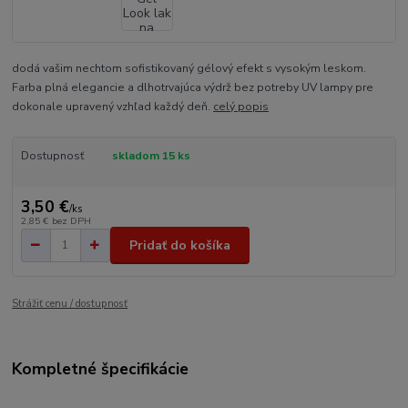
dodá vašim nechtom sofistikovaný gélový efekt s vysokým leskom.
Farba plná elegancie a dlhotrvajúca výdrž bez potreby UV lampy pre
dokonale upravený vzhľad každý deň.
celý popis
Dostupnosť
skladom 15 ks
3,50 €
/
ks
2,85 €
bez DPH
Pridať do košíka
Strážiť cenu / dostupnosť
Kompletné špecifikácie