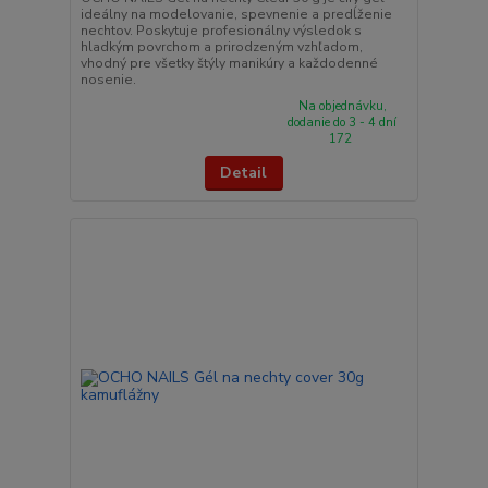
ideálny na modelovanie, spevnenie a predĺženie
nechtov. Poskytuje profesionálny výsledok s
hladkým povrchom a prirodzeným vzhľadom,
vhodný pre všetky štýly manikúry a každodenné
nosenie.
Na objednávku,
dodanie do 3 - 4 dní
172
Detail