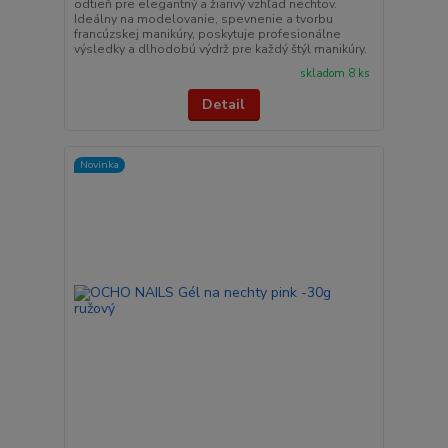
odtieň pre elegantný a žiarivý vzhľad nechtov.
Ideálny na modelovanie, spevnenie a tvorbu
francúzskej manikúry, poskytuje profesionálne
výsledky a dlhodobú výdrž pre každý štýl manikúry.
skladom 8 ks
Detail
Novinka