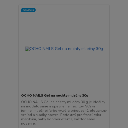
Novinka
OCHO NAILS Gél na nechty mliečny 30g
OCHO NAILS Gél na nechty mliečny 30 g je ideálny
na modelovanie a spevnenie nechtov. Vďaka
jemnej mliečnej farbe vytvára prirodzený, elegantný
vzhľad a hladký povrch. Perfektný pre francúzsku
manikúru, baby boomer efekt aj každodenné
nosenie.