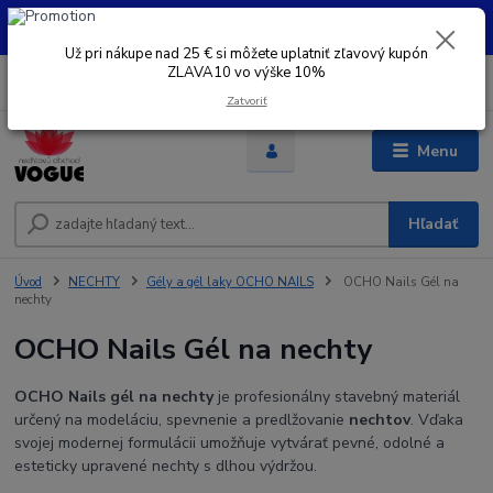
UŽ PRI NÁKUPE OD 30 € SI MOŽETE UPLATNIŤ ZĽAVOVÝ KUPÓN -
ZLAVA10 - VO VÝŠKE 10% platný do 31.08.2026
Už pri nákupe nad 25 € si môžete uplatniť zľavový kupón
ZLAVA10 vo výške 10%
0
ks
+421 948 050 205
EUR
za
Denne od 8.00- 16.00
Zatvoriť
Menu
Hľadať
Úvod
NECHTY
Gély a gél laky OCHO NAILS
OCHO Nails Gél na
nechty
OCHO Nails Gél na nechty
OCHO Nails gél na nechty
je profesionálny stavebný materiál
určený na modeláciu, spevnenie a predlžovanie
nechtov
. Vďaka
svojej modernej formulácii umožňuje vytvárať pevné, odolné a
esteticky upravené nechty s dlhou výdržou.