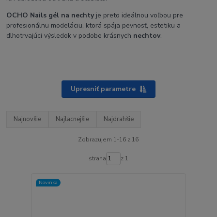
OCHO Nails gél na nechty
je preto ideálnou voľbou pre
profesionálnu modeláciu, ktorá spája pevnosť, estetiku a
dlhotrvajúci výsledok v podobe krásnych
nechtov
.
Upresniť parametre
Najnovšie
Najlacnejšie
Najdrahšie
Zobrazujem 1-16 z 16
strana
z 1
Novinka