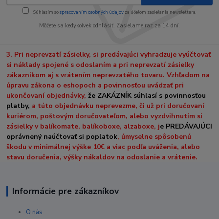
Súhlasím so
spracovaním osobných údajov
za účelom zasielania newslettera.
Môžete sa kedykoľvek odhlásiť. Zasielame raz za 14 dní.
3. Pri neprevzatí zásielky, si predávajúci vyhradzuje vyúčtovať
si náklady spojené s odoslaním a pri neprevzatí zásielky
zákazníkom aj s vrátením neprevzatého tovaru. Vzhľadom na
úpravu zákona o eshopoch a povinnosťou uvádzať pri
ukončovaní objednávky,
že ZAKÁZNÍK súhlasí s povinnosťou
platby,
a túto objednávku neprevezme, či už pri doručovaní
kuriérom, poštovým doručovateľom, alebo vyzdvihnutím si
zásielky v balíkomate, balíkoboxe, alzaboxe, j
e PREDÁVAJÚCI
oprávnený naúčtovať si poplatok
, úmyselne spôsobenú
škodu v minimálnej výške 10€ a viac podľa uváženia, alebo
stavu doručenia, výšky nákaldov na odoslanie a vrátenie.
Informácie pre zákazníkov
O nás