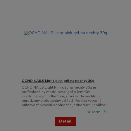
OCHO NAILS Light pink gél na nechty 30g
OCHO NAILS Light Pink gél na nechty 30g je
profesionálny modelovací gél s jemným
svetloružovým odtieňom, ktorý dodá nechtom
prirodzený a elegantný vzhľad. Ponúka výbornú
priľnavosť, vysokú odolnosť a jednoduchú aplikáciu.
skladom 171
Detail