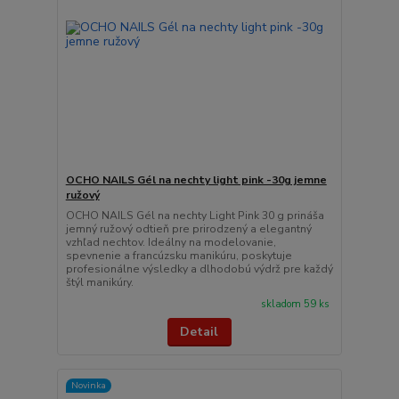
OCHO NAILS Gél na nechty light pink -30g jemne
ružový
OCHO NAILS Gél na nechty Light Pink 30 g prináša
jemný ružový odtieň pre prirodzený a elegantný
vzhľad nechtov. Ideálny na modelovanie,
spevnenie a francúzsku manikúru, poskytuje
profesionálne výsledky a dlhodobú výdrž pre každý
štýl manikúry.
skladom 59 ks
Detail
Novinka