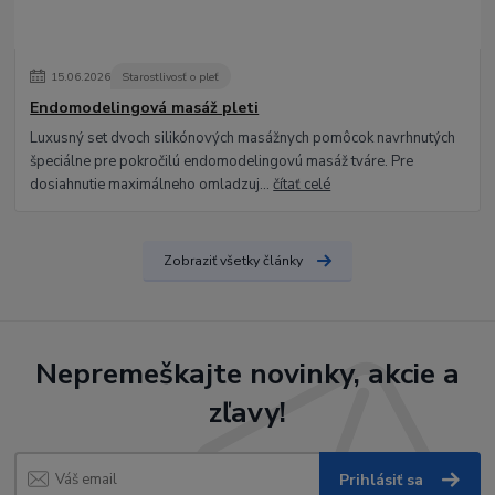
15
.
06
.
2026
Starostlivosť o pleť
Endomodelingová masáž pleti
Luxusný set dvoch silikónových masážnych pomôcok navrhnutých
špeciálne pre pokročilú endomodelingovú masáž tváre. Pre
dosiahnutie maximálneho omladzuj...
čítať celé
Zobraziť všetky články
Nepremeškajte novinky, akcie a
zľavy!
Prihlásiť sa