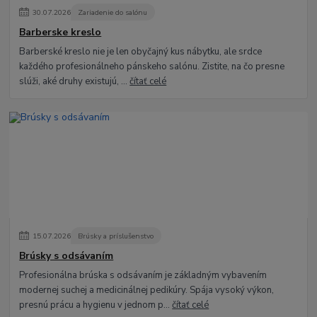
30
.
07
.
2026
Zariadenie do salónu
Barberske kreslo
Barberské kreslo nie je len obyčajný kus nábytku, ale srdce
každého profesionálneho pánskeho salónu. Zistite, na čo presne
slúži, aké druhy existujú, ...
čítať celé
15
.
07
.
2026
Brúsky a príslušenstvo
Brúsky s odsávaním
Profesionálna brúska s odsávaním je základným vybavením
modernej suchej a medicinálnej pedikúry. Spája vysoký výkon,
presnú prácu a hygienu v jednom p...
čítať celé