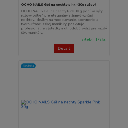
OCHO NAILS Gél na nechty pink -30g ružový
OCHO NAILS Gél na nechty Pink 30 g ponúka sýty
ružový odtieň pre elegantný a žiarivý vzhľad
nechtov. Ideálny na modelovanie, spevnenie a
tvorbu francúzskej manikúry, poskytuje
profesionálne výsledky a dlhodobú výdrž pre každý
štýl manikúry.
skladom 172 ks
Detail
Novinka