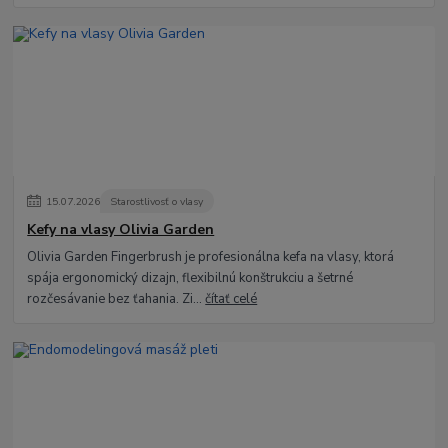
15
.
07
.
2026
Starostlivosť o vlasy
Kefy na vlasy Olivia Garden
Olivia Garden Fingerbrush je profesionálna kefa na vlasy, ktorá
spája ergonomický dizajn, flexibilnú konštrukciu a šetrné
rozčesávanie bez ťahania. Zi...
čítať celé