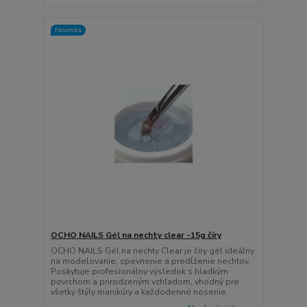
Novinka
OCHO NAILS Gél na nechty clear -15g číry
OCHO NAILS Gél na nechty Clear je číry gél ideálny
na modelovanie, spevnenie a predĺženie nechtov.
Poskytuje profesionálny výsledok s hladkým
povrchom a prirodzeným vzhľadom, vhodný pre
všetky štýly manikúry a každodenné nosenie.