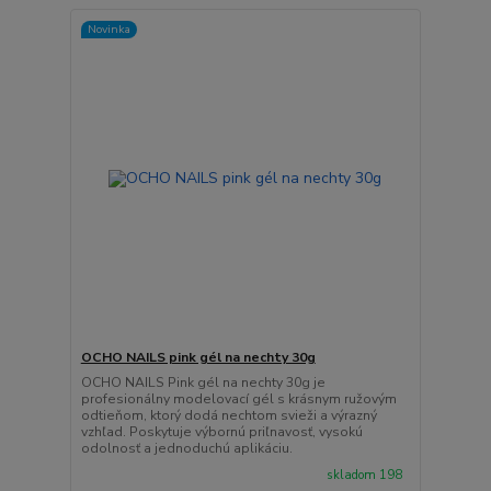
Novinka
OCHO NAILS pink gél na nechty 30g
OCHO NAILS Pink gél na nechty 30g je
profesionálny modelovací gél s krásnym ružovým
odtieňom, ktorý dodá nechtom svieži a výrazný
vzhľad. Poskytuje výbornú priľnavosť, vysokú
odolnosť a jednoduchú aplikáciu.
skladom 198