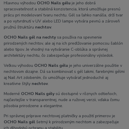
Hlavnou výhodou
OCHO Nails gélu
je jeho dobrá
spracovateľnosť a stabilná konzistencia, ktorá umožňuje presnú
prácu pri modelovaní tvaru nechtu. Gél sa ľahko nanáša, drží tvar
a po vytvrdnutí v UV alebo LED lampe vytvára pevnú a zároveň
pružnú štruktúru
nechtov
.
OCHO Nails gél na nechty
sa používa na spevnenie
prirodzených nechtov, ale aj na ich predlžovanie pomocou šablón
alebo tipov. Je vhodný na vytváranie C-oblúka a správnej
architektúry nechtu, čo zabezpečuje profesionálny výsledok.
Veľkou výhodou
OCHO Nails gélu
je jeho univerzálne použitie v
nechtovom dizajne. Dá sa kombinovať s gél lakmi, farebnými gélmi
aj Nail Art zdobením, čo umožňuje vytvárať jednoduché aj
kreatívne štýly
nechtov
.
Moderné
OCHO Nails gély
sú dostupné v rôznych odtieňoch,
najčastejšie v transparentnej, nude a ružovej verzii, vďaka čomu
pôsobia prirodzene a elegantne.
Pri správnej príprave nechtovej platničky a použití primerov je
OCHO Nails gél
šetrný k prirodzeným nechtom a zabezpečuje
ich dlhodobú ochranu a stabilitu.