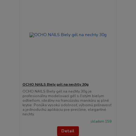
OCHO NAILS Biely gél na nechty 30g
OCHO NAILS Biely gél na nechty 30g je
profesionálny modelovací gél s čistým bielym
odtieňom, ideálny na francúzsku manikúru aj plné
krytie. Ponúka vysokú odolnosť, výbornú priľnavosť
a jednoduchú aplikáciu pre precízne, elegantné
nechty.
skladom 159
Detail