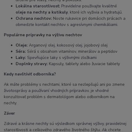
Lokálna starostlivosť:
Pravidelne používajte kvalitné
oleje na nechty a kutikuly
, ktoré ich vyživia a hydratujú.
Ochrana nechtov:
Noste rukavice pri domácich prácach a
obmedzte kontakt nechtov s agresívnymi chemikáliami.
Populárne prípravky na výživu nechtov
Oleje:
Arganový olej, kokosový olej, jojobový olej
Séra:
Sérá s obsahom vitamínov, minerálov a peptidov
Laky:
Spevňujúce laky s výživnými zložkami
Doplnky stravy:
Kapsuly, tablety alebo žuvacie tablety
Kedy navštíviť odborníka?
Ak máte problémy s nechtami, ktoré sa nezlepšujú ani po zmene
životosprávy a používaní vhodných prípravkov, je vhodné
konzultovať problém s dermatológom alebo odborníkom na
nechty.
Záver
Zdravé a krásne nechty sú výsledkom správnej výživy, pravidelnej
starostlivosti a celkového zdravého životného štýlu. Ak chcete