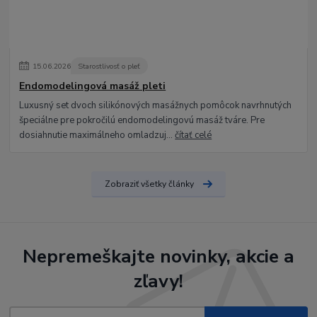
15
.
06
.
2026
Starostlivosť o pleť
Endomodelingová masáž pleti
Luxusný set dvoch silikónových masážnych pomôcok navrhnutých
špeciálne pre pokročilú endomodelingovú masáž tváre. Pre
dosiahnutie maximálneho omladzuj...
čítať celé
Zobraziť všetky články
Nepremeškajte novinky, akcie a
zľavy!