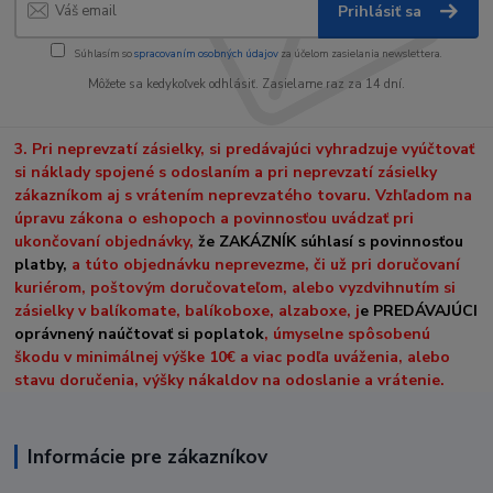
Prihlásiť sa
Súhlasím so
spracovaním osobných údajov
za účelom zasielania newslettera.
Môžete sa kedykoľvek odhlásiť. Zasielame raz za 14 dní.
3. Pri neprevzatí zásielky, si predávajúci vyhradzuje vyúčtovať
si náklady spojené s odoslaním a pri neprevzatí zásielky
zákazníkom aj s vrátením neprevzatého tovaru. Vzhľadom na
úpravu zákona o eshopoch a povinnosťou uvádzať pri
ukončovaní objednávky,
že ZAKÁZNÍK súhlasí s povinnosťou
platby,
a túto objednávku neprevezme, či už pri doručovaní
kuriérom, poštovým doručovateľom, alebo vyzdvihnutím si
zásielky v balíkomate, balíkoboxe, alzaboxe, j
e PREDÁVAJÚCI
oprávnený naúčtovať si poplatok
, úmyselne spôsobenú
škodu v minimálnej výške 10€ a viac podľa uváženia, alebo
stavu doručenia, výšky nákaldov na odoslanie a vrátenie.
Informácie pre zákazníkov