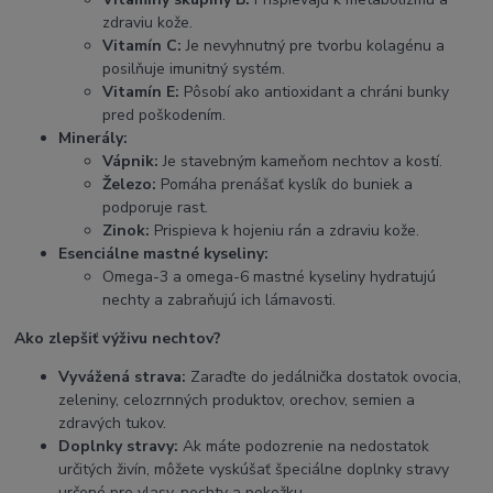
zdraviu kože.
Vitamín C:
Je nevyhnutný pre tvorbu kolagénu a
posilňuje imunitný systém.
Vitamín E:
Pôsobí ako antioxidant a chráni bunky
pred poškodením.
Minerály:
Vápnik:
Je stavebným kameňom nechtov a kostí.
Železo:
Pomáha prenášať kyslík do buniek a
podporuje rast.
Zinok:
Prispieva k hojeniu rán a zdraviu kože.
Esenciálne mastné kyseliny:
Omega-3 a omega-6 mastné kyseliny hydratujú
nechty a zabraňujú ich lámavosti.
Ako zlepšiť výživu nechtov?
Vyvážená strava:
Zaraďte do jedálnička dostatok ovocia,
zeleniny, celozrnných produktov, orechov, semien a
zdravých tukov.
Doplnky stravy:
Ak máte podozrenie na nedostatok
určitých živín, môžete vyskúšať špeciálne doplnky stravy
určené pre vlasy, nechty a pokožku.