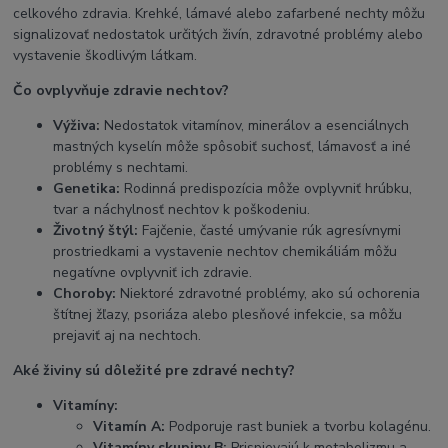
celkového zdravia. Krehké, lámavé alebo zafarbené nechty môžu
signalizovať nedostatok určitých živín, zdravotné problémy alebo
vystavenie škodlivým látkam.
Čo ovplyvňuje zdravie nechtov?
Výživa:
Nedostatok vitamínov, minerálov a esenciálnych
mastných kyselín môže spôsobiť suchosť, lámavosť a iné
problémy s nechtami.
Genetika:
Rodinná predispozícia môže ovplyvniť hrúbku,
tvar a náchylnosť nechtov k poškodeniu.
Životný štýl:
Fajčenie, časté umývanie rúk agresívnymi
prostriedkami a vystavenie nechtov chemikáliám môžu
negatívne ovplyvniť ich zdravie.
Choroby:
Niektoré zdravotné problémy, ako sú ochorenia
štítnej žľazy, psoriáza alebo plesňové infekcie, sa môžu
prejaviť aj na nechtoch.
Aké živiny sú dôležité pre zdravé nechty?
Vitamíny:
Vitamín A:
Podporuje rast buniek a tvorbu kolagénu.
Vitamíny skupiny B:
Prispievajú k metabolizmu a