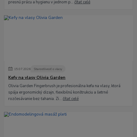
presnú prácu a hygienu v jednom p...
čítať celé
15
.
07
.
2026
Starostlivosť o vlasy
Kefy na vlasy Olivia Garden
Olivia Garden Fingerbrush je profesionálna kefa na vlasy, ktorá
spája ergonomický dizajn, flexibilnú konštrukciu a šetrné
rozčesávanie bez ťahania. Zi...
čítať celé