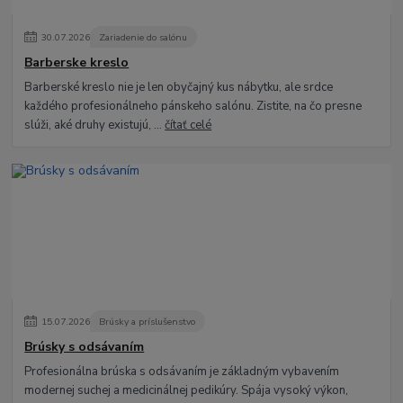
30
.
07
.
2026
Zariadenie do salónu
Barberske kreslo
Barberské kreslo nie je len obyčajný kus nábytku, ale srdce
každého profesionálneho pánskeho salónu. Zistite, na čo presne
slúži, aké druhy existujú, ...
čítať celé
15
.
07
.
2026
Brúsky a príslušenstvo
Brúsky s odsávaním
Profesionálna brúska s odsávaním je základným vybavením
modernej suchej a medicinálnej pedikúry. Spája vysoký výkon,