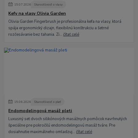
15
.
07
.
2026
Starostlivosť o vlasy
Kefy na vlasy Olivia Garden
Olivia Garden Fingerbrush je profesionálna kefa na vlasy, ktorá
spája ergonomický dizajn, flexibilnú konštrukciu a šetrné
rozčesávanie bez ťahania. Zi...
čítať celé
15
.
06
.
2026
Starostlivosť o pleť
Endomodelingová masáž pleti
Luxusný set dvoch silikónových masážnych pomôcok navrhnutých
špeciálne pre pokročilú endomodelingovú masáž tváre. Pre
dosiahnutie maximálneho omladzuj...
čítať celé