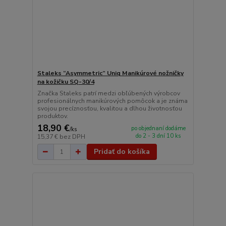
Staleks “Asymmetric” Uniq Manikúrové nožničky
na kožičku SQ-30/4
Značka Staleks patrí medzi obľúbených výrobcov
profesionálnych manikúrových pomôcok a je známa
svojou precíznosťou, kvalitou a dlhou životnosťou
produktov.
18,90 €
po objednaní dodáme
/
ks
do 2 - 3 dní 10 ks
15,37 €
bez DPH
Pridať do košíka