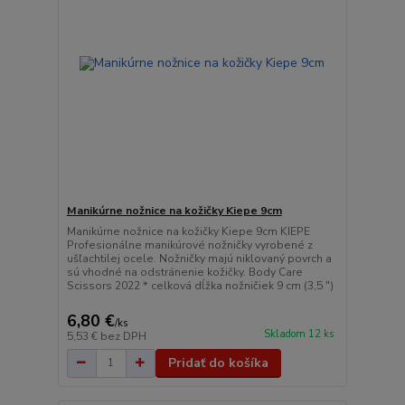
Manikúrne nožnice na kožičky Kiepe 9cm
Manikúrne nožnice na kožičky Kiepe 9cm KIEPE
Profesionálne manikúrové nožničky vyrobené z
ušľachtilej ocele. Nožničky majú niklovaný povrch a
sú vhodné na odstránenie kožičky. Body Care
Scissors 2022 * celková dĺžka nožničiek 9 cm (3,5 ")
6,80 €
/
ks
Skladom 12 ks
5,53 €
bez DPH
Pridať do košíka