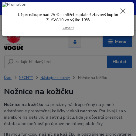
UŽ PRI NÁKUPE OD 30 € SI MOŽETE UPLATNIŤ ZĽAVOVÝ KUPÓN -
ZLAVA10 - VO VÝŠKE 10% platný do 31.08.2026
Už pri nákupe nad 25 € si môžete uplatniť zľavový kupón
ZLAVA10 vo výške 10%
0
ks
+421 948 050 205
EUR
za
0 €
Denne od 8.00- 16.00
Zatvoriť
Menu
Hľadať
Úvod
NECHTY
Nástroje na nechty
Nožnice na kožičku
Nožnice na kožičku
Nožnice na kožičku
sú precízny nástroj určený na jemné
odstránenie prebytočnej kožičky v okolí
nechtov
. Používajú sa v
manikúre na detailnú a šetrnú prácu, kde je dôležitá presnosť,
čistota a bezpečnosť pri úprave nechtovej platničky.
Hlavnou funkciou
nožníc na kožičku
je odstránenie zrohovatenej