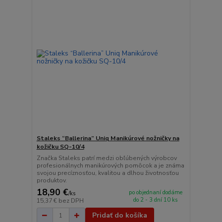
Staleks “Ballerina” Uniq Manikúrové nožničky na
kožičku SQ-10/4
Značka Staleks patrí medzi obľúbených výrobcov
profesionálnych manikúrových pomôcok a je známa
svojou precíznosťou, kvalitou a dlhou životnosťou
produktov.
18,90 €
po objednaní dodáme
/
ks
do 2 - 3 dní 10 ks
15,37 €
bez DPH
Pridať do košíka