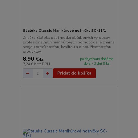
Staleks Classic Manikúrové nožničky SC-11/1
Značka Staleks patrí medzi obľúbených výrobcov
profesionálnych manikúrových pomôcok a je známa
svojou precíznosťou, kvalitou a dlhou životnosťou
produktov.
8,90 €
po objednaní dodáme
/
ks
do 2 - 3 dní 9 ks
7,24 €
bez DPH
Pridať do košíka