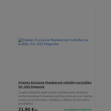
Staleks Exclusive Manikúrové nožničky na kožičku
SX-20/2 Magnolie
Značka Staleks patrí medzi obľúbených výrobcov
profesionálnych manikúrových pomôcok a je známa
svojou precíznosťou, kvalitou a dlhou životnosťou
produktov.
21,90 €
po objednaní dodáme
/
ks