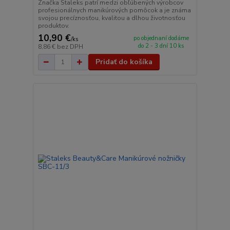
Značka Staleks patrí medzi obľúbených výrobcov
profesionálnych manikúrových pomôcok a je známa
svojou precíznosťou, kvalitou a dlhou životnosťou
produktov.
10,90 €
po objednaní dodáme
/
ks
do 2 - 3 dní 10 ks
8,86 €
bez DPH
Pridať do košíka