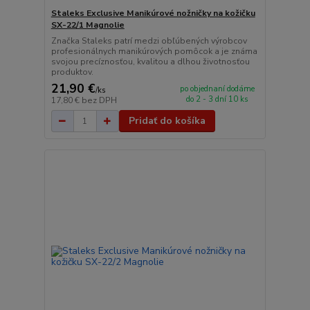
Staleks Exclusive Manikúrové nožničky na kožičku
SX-22/1 Magnolie
Značka Staleks patrí medzi obľúbených výrobcov
profesionálnych manikúrových pomôcok a je známa
svojou precíznosťou, kvalitou a dlhou životnosťou
produktov.
21,90 €
po objednaní dodáme
/
ks
do 2 - 3 dní 10 ks
17,80 €
bez DPH
Pridať do košíka