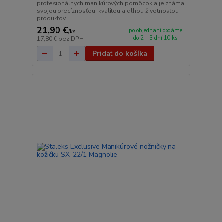
profesionálnych manikúrových pomôcok a je známa
svojou precíznosťou, kvalitou a dlhou životnosťou
produktov.
21,90 €
po objednaní dodáme
/
ks
do 2 - 3 dní 10 ks
17,80 €
bez DPH
Pridať do košíka