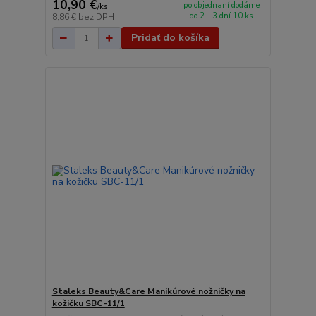
10,90 €
po objednaní dodáme
/
ks
do 2 - 3 dní 10 ks
8,86 €
bez DPH
Pridať do košíka
Staleks Beauty&Care Manikúrové nožničky na
kožičku SBC-11/1