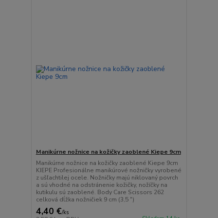
Manikúrne nožnice na kožičky zaoblené Kiepe 9cm
Manikúrne nožnice na kožičky zaoblené Kiepe 9cm
KIEPE Profesionálne manikúrové nožničky vyrobené
z ušľachtilej ocele. Nožničky majú niklovaný povrch
a sú vhodné na odstránenie kožičky, nožíčky na
kutikulu sú zaoblené. Body Care Scissors 262
celková dĺžka nožničiek 9 cm (3,5 ")
4,40 €
/
ks