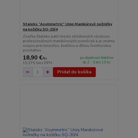
Staleks “Asymmetric” Uniq Manikúrové nožničky
na kožičku SQ-20/4
Značka Staleks patrí medzi obľúbených výrobcov
profesionálnych manikúrových pomôcok a je známa
svojou precíznosťou, kvalitou a dlhou životnosťou
produktov.
18,90 €
po objednaní dodáme
/
ks
do 2 - 3 dní 10 ks
15,37 €
bez DPH
Pridať do košíka