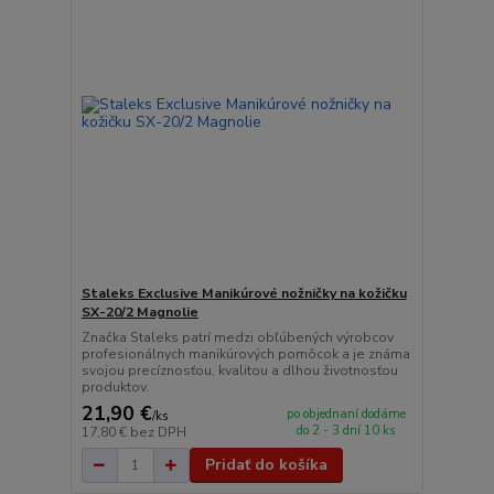
Staleks Exclusive Manikúrové nožničky na kožičku
SX-20/2 Magnolie
Značka Staleks patrí medzi obľúbených výrobcov
profesionálnych manikúrových pomôcok a je známa
svojou precíznosťou, kvalitou a dlhou životnosťou
produktov.
21,90 €
po objednaní dodáme
/
ks
do 2 - 3 dní 10 ks
17,80 €
bez DPH
Pridať do košíka