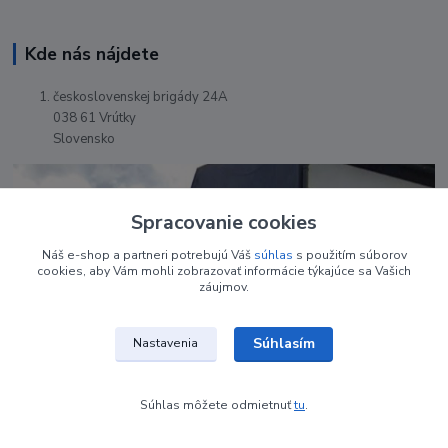
Kde nás nájdete
československej brigády 24A
038 61 Vrútky
Slovensko
Spracovanie cookies
Náš e-shop a partneri potrebujú Váš
súhlas
s použitím súborov
cookies, aby Vám mohli zobrazovať informácie týkajúce sa Vašich
záujmov.
Súhlasím
Nastavenia
Súhlas môžete odmietnuť
tu
.