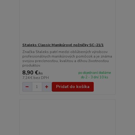
Staleks Classic Manikúrové nožničky SC-21/1
Značka Staleks patrí medzi obľúbených výrobcov
profesionálnych manikúrových pomôcok a je známa
svojou precíznosťou, kvalitou a dlhou životnosťou
produktov.
8,90 €
po objednaní dodáme
/
ks
do 2 - 3 dní 10 ks
7,24 €
bez DPH
Pridať do košíka