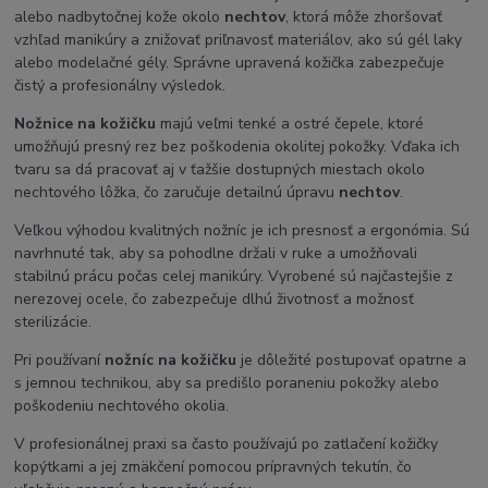
alebo nadbytočnej kože okolo
nechtov
, ktorá môže zhoršovať
vzhľad manikúry a znižovať priľnavosť materiálov, ako sú gél laky
alebo modelačné gély. Správne upravená kožička zabezpečuje
čistý a profesionálny výsledok.
Nožnice na kožičku
majú veľmi tenké a ostré čepele, ktoré
umožňujú presný rez bez poškodenia okolitej pokožky. Vďaka ich
tvaru sa dá pracovať aj v ťažšie dostupných miestach okolo
nechtového lôžka, čo zaručuje detailnú úpravu
nechtov
.
Veľkou výhodou kvalitných nožníc je ich presnosť a ergonómia. Sú
navrhnuté tak, aby sa pohodlne držali v ruke a umožňovali
stabilnú prácu počas celej manikúry. Vyrobené sú najčastejšie z
nerezovej ocele, čo zabezpečuje dlhú životnosť a možnosť
sterilizácie.
Pri používaní
nožníc na kožičku
je dôležité postupovať opatrne a
s jemnou technikou, aby sa predišlo poraneniu pokožky alebo
poškodeniu nechtového okolia.
V profesionálnej praxi sa často používajú po zatlačení kožičky
kopýtkami a jej zmäkčení pomocou prípravných tekutín, čo