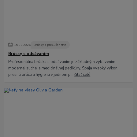
15
.
07
.
2026
Brúsky a príslušenstvo
Brúsky s odsávaním
Profesionálna brúska s odsávaním je základným vybavením
modernej suchej a medicinálnej pedikúry. Spája vysoký výkon,
presnú prácu a hygienu v jednom p...
čítať celé