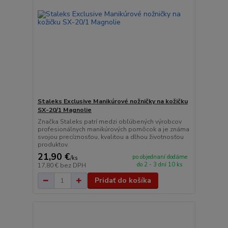
Staleks Exclusive Manikúrové nožničky na kožičku
SX-20/1 Magnolie
Značka Staleks patrí medzi obľúbených výrobcov
profesionálnych manikúrových pomôcok a je známa
svojou precíznosťou, kvalitou a dlhou životnosťou
produktov.
21,90 €
po objednaní dodáme
/
ks
do 2 - 3 dní 10 ks
17,80 €
bez DPH
Pridať do košíka