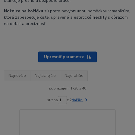
uľahčuje presnú a bezpečnú prácu.
Nožnice na kožičku
sú preto nevyhnutnou pomôckou v manikúre,
ktorá zabezpečuje čisté, upravené a estetické
nechty
s dôrazom
na detail a precíznosť.
Upresniť parametre
Najnovšie
Najlacnejšie
Najdrahšie
Zobrazujem 1-20 z 40
strana
z 2
ďalšie