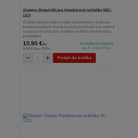
Staleks Beauty&Care Manikúrové nožničky SBC-
11/3
Značka Staleks patrí medzi obľúbených výrobcov
profesionálnych manikúrových pomôcok a je známa
svojou precíznosťou, kvalitou a dlhou životnosťou
produktov.
10,90 €
po objednaní dodáme
/
ks
do 2 - 3 dní 10 ks
8,86 €
bez DPH
Pridať do košíka