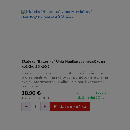
Staleks “Ballerina” Uniq Manikúrové nožničky na
kožičku SQ-10/3
Značka Staleks patrí medzi obľúbených výrobcov
profesionálnych manikúrových pomôcok a je známa
svojou precíznosťou, kvalitou a dlhou životnosťou
produktov.
18,90 €
po objednaní dodáme
/
ks
do 2 - 3 dní 10 ks
15,37 €
bez DPH
Pridať do košíka