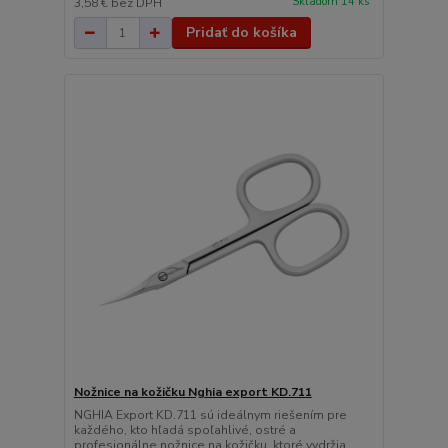
Skladom 14 ks
3,58 €
bez DPH
Pridať do košíka
Nožnice na kožičku Nghia export KD.711
NGHIA Export KD.711 sú ideálnym riešením pre
každého, kto hľadá spoľahlivé, ostré a
profesionálne nožnice na kožičku, ktoré vydržia