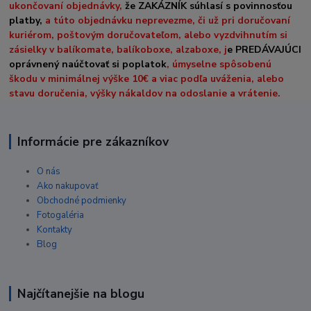
ukončovaní objednávky,
že ZAKÁZNÍK súhlasí s povinnosťou
platby,
a túto objednávku neprevezme, či už pri doručovaní
kuriérom, poštovým doručovateľom, alebo vyzdvihnutím si
zásielky v balíkomate, balíkoboxe, alzaboxe, j
e PREDÁVAJÚCI
oprávnený naúčtovať si poplatok
, úmyselne spôsobenú
škodu v minimálnej výške 10€ a viac podľa uváženia, alebo
stavu doručenia, výšky nákaldov na odoslanie a vrátenie.
Informácie pre zákazníkov
O nás
Ako nakupovať
Obchodné podmienky
Fotogaléria
Kontakty
Blog
Najčítanejšie na blogu