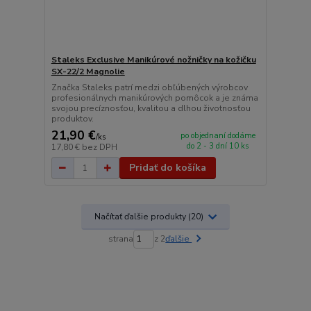
Staleks Exclusive Manikúrové nožničky na kožičku
SX-22/2 Magnolie
Značka Staleks patrí medzi obľúbených výrobcov
profesionálnych manikúrových pomôcok a je známa
svojou precíznosťou, kvalitou a dlhou životnosťou
produktov.
21,90 €
po objednaní dodáme
/
ks
do 2 - 3 dní 10 ks
17,80 €
bez DPH
Pridať do košíka
Načítať ďalšie produkty (20)
strana
z 2
ďalšie