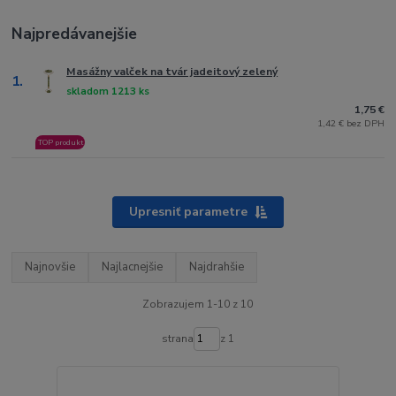
Najpredávanejšie
Masážny valček na tvár jadeitový zelený
1.
skladom 1213 ks
1,75 €
1,42 € bez DPH
TOP produkt
Upresniť parametre
Najnovšie
Najlacnejšie
Najdrahšie
Zobrazujem 1-10 z 10
strana
z 1