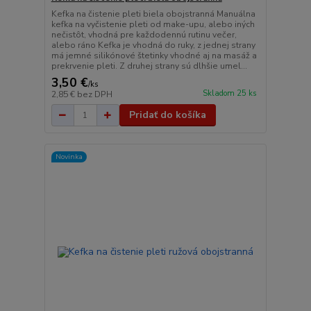
Kefka na čistenie pleti biela obojstranná Manuálna
kefka na vyčistenie pleti od make-upu, alebo iných
nečistôt, vhodná pre každodennú rutinu večer,
alebo ráno Kefka je vhodná do ruky, z jednej strany
má jemné silikónové štetinky vhodné aj na masáž a
prekrvenie pleti. Z druhej strany sú dlhšie umel...
3,50 €
/
ks
Skladom 25 ks
2,85 €
bez DPH
Pridať do košíka
Novinka