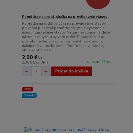
Pomôcka na drdol, slučka na prevliekanie vlasov
Pomôcka na drdol, slučka na prevliekanie vlasov
praktická plastová pomôcky na rýchle vytvorenie
účesu, zapletanie vlasov Na zadnej strane nájdete
návod, ako rýchlo vytvoriť drdol. Plastovú slučku
posielame farbu, aká je momentálne skladom,
ďakujeme za pochopenie Pomôcka je vhodná aj
ako ozdoba do v...
2,90 €
/
ks
skladom 15 ks
2,36 €
bez DPH
Pridať do košíka
Akcia
Novinka