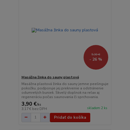
5,30 €
- 26 %
Masážna žinka do sauny plastová
Masážna plastová žinka do sauny jemne peelinguje
pokožku, podporuje jej prekrvenie a odstránenie
odumretých buniek. Skvelý doplnok na relax aj
regeneráciu počas saunovania či sprchovania.
3,90 €
/
ks
skladom 2 ks
3,17 €
bez DPH
Pridať do košíka