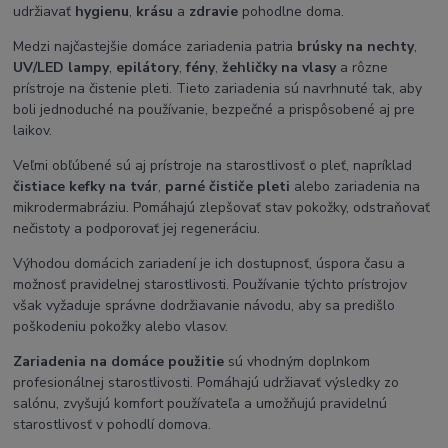
udržiavať
hygienu
,
krásu
a
zdravie
pohodlne doma.
Medzi najčastejšie domáce zariadenia patria
brúsky na nechty
,
UV/LED lampy
,
epilátory
,
fény
,
žehličky na vlasy
a rôzne
prístroje na čistenie pleti. Tieto zariadenia sú navrhnuté tak, aby
boli jednoduché na používanie, bezpečné a prispôsobené aj pre
laikov.
Veľmi obľúbené sú aj prístroje na starostlivosť o pleť, napríklad
čistiace kefky na tvár
,
parné čističe pleti
alebo zariadenia na
mikrodermabráziu. Pomáhajú zlepšovať stav pokožky, odstraňovať
nečistoty a podporovať jej regeneráciu.
Výhodou domácich zariadení je ich dostupnosť, úspora času a
možnosť pravidelnej starostlivosti. Používanie týchto prístrojov
však vyžaduje správne dodržiavanie návodu, aby sa predišlo
poškodeniu pokožky alebo vlasov.
Zariadenia na domáce použitie
sú vhodným doplnkom
profesionálnej starostlivosti. Pomáhajú udržiavať výsledky zo
salónu, zvyšujú komfort používateľa a umožňujú pravidelnú
starostlivosť v pohodlí domova.