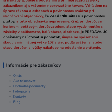
si náklady spojené s odoslaním a pri neprevzatí zásielky
zákazníkom aj s vrátením neprevzatého tovaru. Vzhľadom na
úpravu zákona o eshopoch a povinnosťou uvádzať pri
ukončovaní objednávky,
že ZAKÁZNÍK súhlasí s povinnosťou
platby,
a túto objednávku neprevezme, či už pri doručovaní
kuriérom, poštovým doručovateľom, alebo vyzdvihnutím si
zásielky v balíkomate, balíkoboxe, alzaboxe, j
e PREDÁVAJÚCI
oprávnený naúčtovať si poplatok
, úmyselne spôsobenú
škodu v minimálnej výške 10€ a viac podľa uváženia, alebo
stavu doručenia, výšky nákaldov na odoslanie a vrátenie.
Informácie pre zákazníkov
O nás
Ako nakupovať
Obchodné podmienky
Fotogaléria
Kontakty
Blog