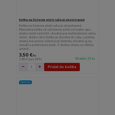
Kefka na čistenie pleti ružová obojstranná
Kefka na čistenie pleti ružová obojstranná
Manuálna kefka na vyčistenie pleti od make-upu,
alebo iných nečistôt, vhodná pre každodennú rutinu
večer, alebo ráno Kefka je vhodná do ruky, z jednej
strany má jemné silikónové štetinky vhodné aj na
masáž a prekrvenie pleti. Z druhej strany sú dlhšie
umelé...
3,50 €
/
ks
Skladom 25 ks
2,85 €
bez DPH
Pridať do košíka
Novinka