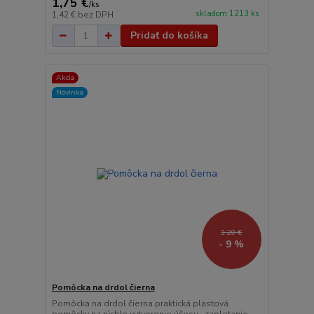
1,75 €
/
ks
skladom 1213 ks
1,42 €
bez DPH
Pridať do košíka
Akcia
Novinka
3,20 €
- 9 %
Pomôcka na drdol čierna
Pomôcka na drdol čierna praktická plastová
pomôcky na rýchle vytvorenie účesu, zapletanie