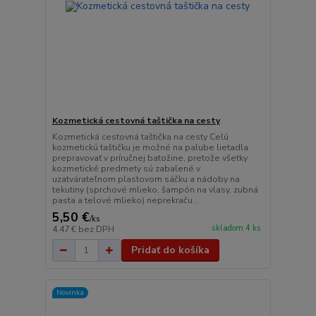
Kozmetická cestovná taštička na cesty
Kozmetická cestovná taštička na cesty Celú
kozmetickú taštičku je možné na palube lietadla
prepravovať v príručnej batožine, pretože všetky
kozmetické predmety sú zabalené v
uzatvárateľnom plastovom sáčku a nádoby na
tekutiny (sprchové mlieko, šampón na vlasy, zubná
pasta a telové mlieko) neprekraču...
5,50 €
/
ks
skladom 4 ks
4,47 €
bez DPH
Pridať do košíka
Novinka