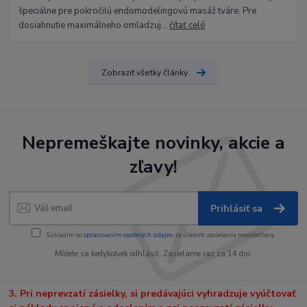
špeciálne pre pokročilú endomodelingovú masáž tváre. Pre
dosiahnutie maximálneho omladzuj...
čítať celé
Zobraziť všetky články
Nepremeškajte novinky, akcie a
zľavy!
Prihlásiť sa
Súhlasím so
spracovaním osobných údajov
za účelom zasielania newslettera.
Môžete sa kedykoľvek odhlásiť. Zasielame raz za 14 dní.
3. Pri neprevzatí zásielky, si predávajúci vyhradzuje vyúčtovať