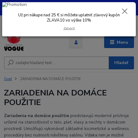
UŽ PRI NÁKUPE OD 30 € SI MOŽETE UPLATNIŤ ZĽAVOVÝ KUPÓN -
ZLAVA10 - VO VÝŠKE 10% platný do 31.08.2026
Už pri nákupe nad 25 € si môžete uplatniť zľavový kupón
ZLAVA10 vo výške 10%
0
ks
+421 948 050 205
EUR
za
0 €
Denne od 8.00- 16.00
Zatvoriť
Menu
Hľadať
Úvod
ZARIADENIA NA DOMÁCE POUŽITIE
ZARIADENIA NA DOMÁCE
POUŽITIE
Zariadenia na domáce použitie
predstavujú moderné prístroje
určené na starostlivosť o telo, pleť, vlasy a nechty v domácom
prostredí. Umožňujú vykonávať základné kozmetické a wellness
procedúry bez nutnosti návštevy salónu. Vďaka nim je možné