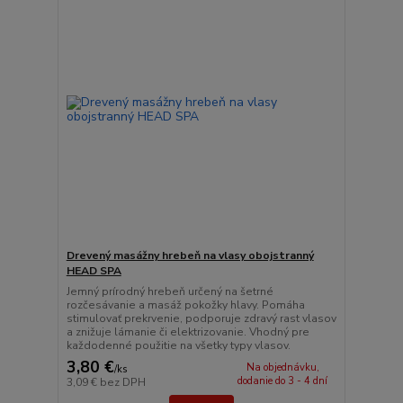
Drevený masážny hrebeň na vlasy obojstranný
HEAD SPA
Jemný prírodný hrebeň určený na šetrné
rozčesávanie a masáž pokožky hlavy. Pomáha
stimulovať prekrvenie, podporuje zdravý rast vlasov
a znižuje lámanie či elektrizovanie. Vhodný pre
každodenné použitie na všetky typy vlasov.
3,80 €
Na objednávku,
/
ks
dodanie do 3 - 4 dní
3,09 €
bez DPH