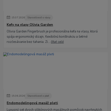
15
.
07
.
2026
Starostlivosť o vlasy
Kefy na vlasy Olivia Garden
Olivia Garden Fingerbrush je profesionálna kefa na vlasy, ktorá
spája ergonomický dizajn, flexibilnú konštrukciu a šetrné
rozčesávanie bez ťahania. Zi...
čítať celé
15
.
06
.
2026
Starostlivosť o pleť
Endomodelingová masáž pleti
Luxusný set dvoch silikónových masážnych pomôcok navrhnutých