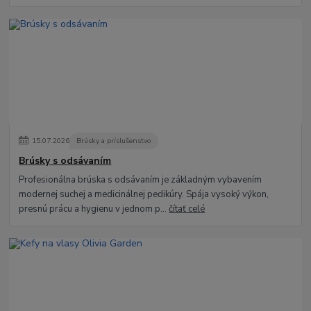
15
.
07
.
2026
Brúsky a príslušenstvo
Brúsky s odsávaním
Profesionálna brúska s odsávaním je základným vybavením
modernej suchej a medicinálnej pedikúry. Spája vysoký výkon,
presnú prácu a hygienu v jednom p...
čítať celé