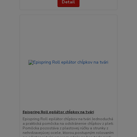
Detail
Epispring Roll epilátor chĺpkov na tvári
Epispring Roll epilátor chĺpkov na tvári Jednoduchá
a praktická pomôcka na odstránenie chĺpkov z pleti.
Pomôcka pozostáva z plastovej rúčky a strunky z
nehrdzavejúcej ocele, ktorou,postupným rolovaním