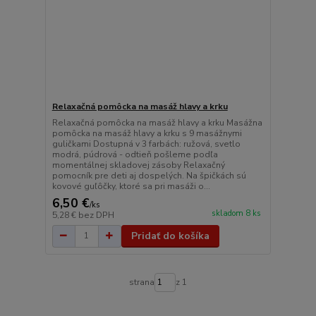
Relaxačná pomôcka na masáž hlavy a krku
Relaxačná pomôcka na masáž hlavy a krku Masážna
pomôcka na masáž hlavy a krku s 9 masážnymi
guličkami Dostupná v 3 farbách: ružová, svetlo
modrá, púdrová - odtieň pošleme podľa
momentálnej skladovej zásoby Relaxačný
pomocník pre deti aj dospelých. Na špičkách sú
kovové guľôčky, ktoré sa pri masáži o...
6,50 €
/
ks
skladom 8 ks
5,28 €
bez DPH
Pridať do košíka
strana
z 1