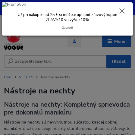
UŽ PRI NÁKUPE OD 30 € SI MOŽETE UPLATNIŤ ZĽAVOVÝ KUPÓN -
ZLAVA10 - VO VÝŠKE 10% platný do 31.08.2026
Už pri nákupe nad 25 € si môžete uplatniť zľavový kupón
ZLAVA10 vo výške 10%
0
ks
+421 948 050 205
EUR
za
0 €
Denne od 8.00- 16.00
Zatvoriť
Menu
Hľadať
Úvod
NECHTY
Nástroje na nechty
Nástroje na nechty
Nástroje na nechty: Kompletný sprievodca
pre dokonalú manikúru
Nástroje na nechty sú nevyhnutnou súčasťou každej dobrej
manikúry, či už sa o svoje nechty staráte doma alebo navštevujete
profesionálku. Správne vybrané a používané nástroje vám pomôžu