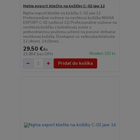
Nghia export kliešte na kožičky C-02 jaw 12
Nghia export kliešte na kožičky C-02 jaw 12
Profesionálne nožnice na nechtovú kožičku NGHIA
EXPORT C-02 (veľkosť 12) Profesionálne nožnice na
nechtovú kožičku z kobaltovej ocele s
jednostrannou pružinou,určené na presné strihanie
nechtovej kožičky. Dostupné vo veľkostiachčeľuste
12 (4mm), 14 (5mm). ...
29,50 €
/
ks
Skladom 202 ks
23,98 €
bez DPH
Pridať do košíka