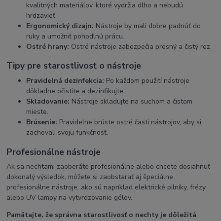
kvalitných materiálov, ktoré vydržia dlho a nebudú
hrdzavieť.
Ergonomický dizajn:
Nástroje by mali dobre padnúť do
ruky a umožniť pohodlnú prácu.
Ostré hrany:
Ostré nástroje zabezpečia presný a čistý rez.
Tipy pre starostlivosť o nástroje
Pravidelná dezinfekcia:
Po každom použití nástroje
dôkladne očistite a dezinfikujte.
Skladovanie:
Nástroje skladujte na suchom a čistom
mieste.
Brúsenie:
Pravidelne brúste ostré časti nástrojov, aby si
zachovali svoju funkčnosť.
Profesionálne nástroje
Ak sa nechtami zaoberáte profesionálne alebo chcete dosiahnuť
dokonalý výsledok, môžete si zaobstarať aj špeciálne
profesionálne nástroje, ako sú napríklad elektrické pilníky, frézy
alebo UV lampy na vytvrdzovanie gélov.
Pamätajte, že správna starostlivosť o nechty je dôležitá