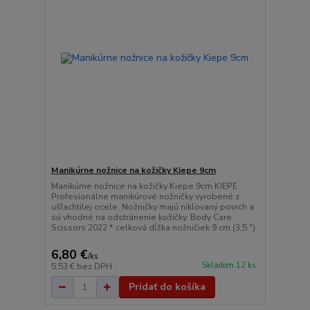
Manikúrne nožnice na kožičky Kiepe 9cm
Manikúrne nožnice na kožičky Kiepe 9cm KIEPE
Profesionálne manikúrové nožničky vyrobené z
ušľachtilej ocele. Nožničky majú niklovaný povrch a
sú vhodné na odstránenie kožičky. Body Care
Scissors 2022 * celková dĺžka nožničiek 9 cm (3,5 ")
6,80 €
/
ks
Skladom 12 ks
5,53 €
bez DPH
Pridať do košíka