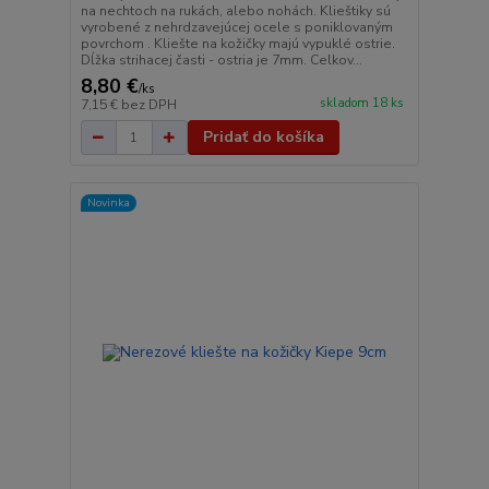
na nechtoch na rukách, alebo nohách. Klieštiky sú
vyrobené z nehrdzavejúcej ocele s poniklovaným
povrchom . Kliešte na kožičky majú vypuklé ostrie.
Dĺžka strihacej časti - ostria je 7mm. Celkov...
8,80 €
/
ks
skladom 18 ks
7,15 €
bez DPH
Pridať do košíka
Novinka