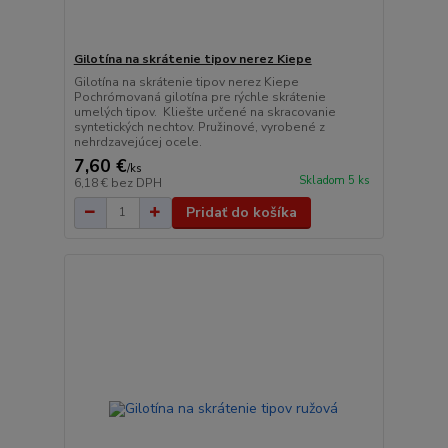
Gilotína na skrátenie tipov nerez Kiepe
Gilotína na skrátenie tipov nerez Kiepe
Pochrómovaná gilotína pre rýchle skrátenie
umelých tipov. Kliešte určené na skracovanie
syntetických nechtov. Pružinové, vyrobené z
nehrdzavejúcej ocele.
7,60 €
/
ks
Skladom 5 ks
6,18 €
bez DPH
Pridať do košíka