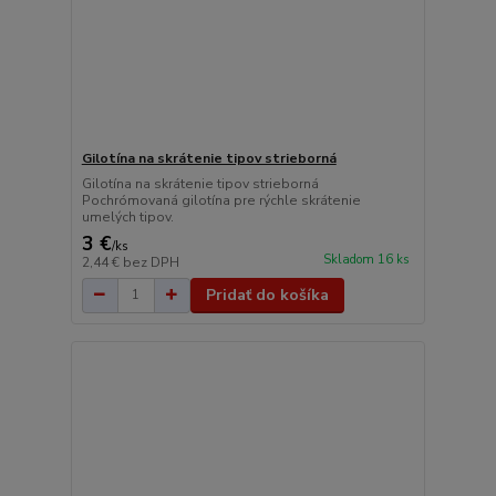
Gilotína na skrátenie tipov strieborná
Gilotína na skrátenie tipov strieborná
Pochrómovaná gilotína pre rýchle skrátenie
umelých tipov.
3 €
/
ks
Skladom 16 ks
2,44 €
bez DPH
Pridať do košíka