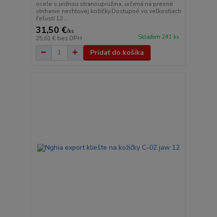
ocele s jednou stranoupružina, určená na presné
strihanie nechtovej kožičky.Dostupné vo veľkostiach
čeľustí 12 ...
31,50 €
/
ks
Skladom 241 ks
25,61 €
bez DPH
Pridať do košíka