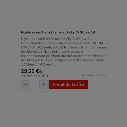
Nghia export kliešte na kožičky C-02 jaw 14
Nghia export kliešte na kožičky C-02 jaw 14
Profesionálne nožnice na nechtovú kožičku NGHIA
EXPORT C-02 (veľkosť 14) Profesionálne nožnice na
nechtovú kožičku z kobaltovej ocele s
jednostrannou pružinou,určené na presné strihanie
nechtovej kožičky. Dostupné vo veľkostiachčeľuste
12 (4mm), 14 (5mm). ...
29,50 €
/
ks
Skladom 311 ks
23,98 €
bez DPH
Pridať do košíka