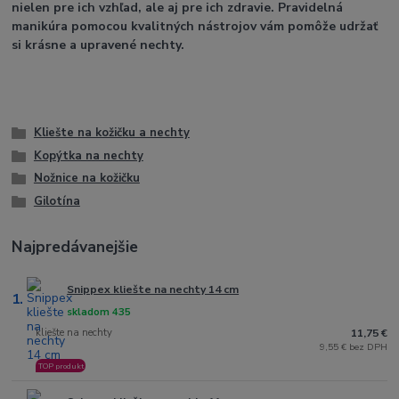
nielen pre ich vzhľad, ale aj pre ich zdravie. Pravidelná
manikúra pomocou kvalitných nástrojov vám pomôže udržať
si krásne a upravené nechty.
Kliešte na kožičku a nechty
Kopýtka na nechty
Nožnice na kožičku
Gilotína
Najpredávanejšie
Snippex kliešte na nechty 14 cm
1.
skladom 435
kliešte na nechty
11,75 €
9,55 € bez DPH
TOP produkt