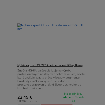
Nghia export CL.223 kliešte na kožtičku, 8 mm
Značka NGHIA sa špecializuje na výrobu
profesionálnych nástrojov z nehrdzavejúcej ocele,
ktoré zvyšujú kvalitu práce v beauty segmente.
Produkty značky sú vytvorené s dôrazom na
precízne spracovanie, dlhú životnosť, hygienu a
komfort používania.
Na objednávku,
22,49 €
dodanie do 3 - 4 dní
33
18,29 €
bez DPH