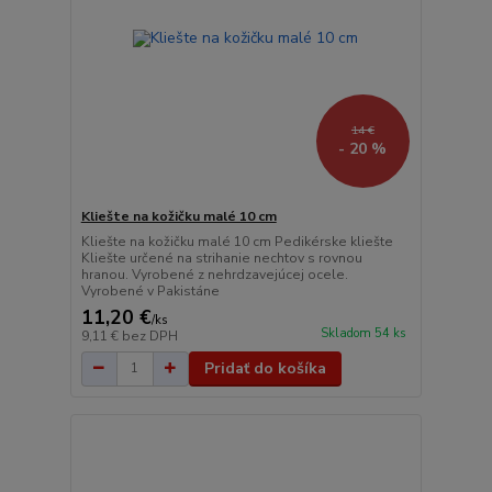
14 €
- 20 %
Kliešte na kožičku malé 10 cm
Kliešte na kožičku malé 10 cm Pedikérske kliešte
Kliešte určené na strihanie nechtov s rovnou
hranou. Vyrobené z nehrdzavejúcej ocele.
Vyrobené v Pakistáne
11,20 €
/
ks
Skladom 54 ks
9,11 €
bez DPH
Pridať do košíka