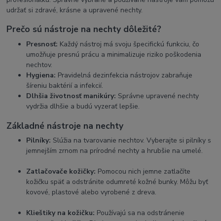
udržať si zdravé, krásne a upravené nechty.
Prečo sú nástroje na nechty dôležité?
Presnosť:
Každý nástroj má svoju špecifickú funkciu, čo
umožňuje presnú prácu a minimalizuje riziko poškodenia
nechtov.
Hygiena:
Pravidelná dezinfekcia nástrojov zabraňuje
šíreniu baktérií a infekcií.
Dlhšia životnosť manikúry:
Správne upravené nechty
vydržia dlhšie a budú vyzerať lepšie.
Základné nástroje na nechty
Pilníky:
Slúžia na tvarovanie nechtov. Vyberajte si pilníky s
jemnejším zrnom na prírodné nechty a hrubšie na umelé.
Zatlačovače kožičky:
Pomocou nich jemne zatlačíte
kožičku späť a odstránite odumreté kožné bunky. Môžu byť
kovové, plastové alebo vyrobené z dreva.
Klieštiky na kožičku:
Používajú sa na odstránenie