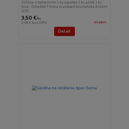
10 fólie s tampónom 1 ks pipetka 1 ks pilník 1 ks
blok Dôležité !! treba si prikúpiť kozmetický Acetón
(100...
3,50 €
/
ks
skladom
2,85 €
bez DPH
Detail