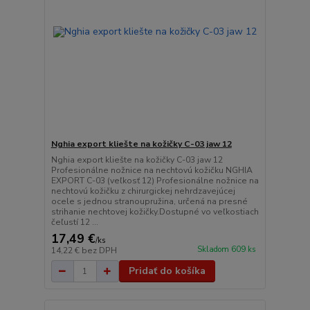
Nghia export kliešte na kožičky C-03 jaw 12
Nghia export kliešte na kožičky C-03 jaw 12
Profesionálne nožnice na nechtovú kožičku NGHIA
EXPORT C-03 (veľkosť 12) Profesionálne nožnice na
nechtovú kožičku z chirurgickej nehrdzavejúcej
ocele s jednou stranoupružina, určená na presné
strihanie nechtovej kožičky.Dostupné vo veľkostiach
čeľustí 12 ...
17,49 €
/
ks
Skladom 609 ks
14,22 €
bez DPH
Pridať do košíka