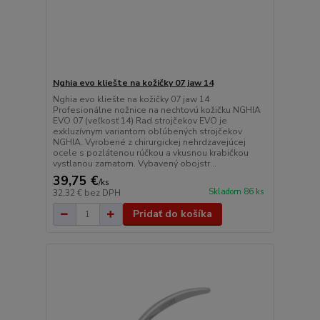
Nghia evo kliešte na kožičky 07 jaw 14
Nghia evo kliešte na kožičky 07 jaw 14
Profesionálne nožnice na nechtovú kožičku NGHIA
EVO 07 (veľkosť 14) Rad strojčekov EVO je
exkluzívnym variantom obľúbených strojčekov
NGHIA. Vyrobené z chirurgickej nehrdzavejúcej
ocele s pozlátenou rúčkou a vkusnou krabičkou
vystlanou zamatom. Vybavený obojstr...
39,75 €
/
ks
Skladom 86 ks
32,32 €
bez DPH
Pridať do košíka