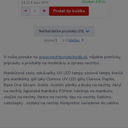
Skladom 480 ks
14,22 €
bez DPH
Pridať do košíka
Načítať ďalšie produkty (20)
strana
z 13
ďalšie
V našej ponuke na
www.nechtovyobchodik.sk
, nájdete pomôcky,
prípravky a produkty na modeláciu a úpravu nechtov.
Manikúrové stoly, odsávačky, UV LED lampy, stolové lampy, kreslá
pre manikérky, gél laky Claresa, UV LED gély Claresa, Papilio,
Base One Silcare, čističe, Acetón, pilníky a bloky na nechty, Akryl
na nechty, Japonská manikúra P.Shine, nástroje na manikúru,
olejček na nechty, štetce na nechty, tipy na nechty, šablóny,
samolepky , ozdoby na nechty. Kompletné zariadenie do salónu.