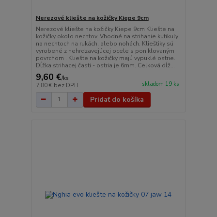
Nerezové kliešte na kožičky Kiepe 9cm
Nerezové kliešte na kožičky Kiepe 9cm Kliešte na
kožičky okolo nechtov. Vhodné na strihanie kutikuly
na nechtoch na rukách, alebo nohách. Klieštiky sú
vyrobené z nehrdzavejúcej ocele s poniklovaným
povrchom . Kliešte na kožičky majú vypuklé ostrie.
Dĺžka strihacej časti - ostria je 6mm. Celková dĺž...
9,60 €
/
ks
skladom 19 ks
7,80 €
bez DPH
Pridať do košíka