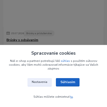
15
.
07
.
2026
Brúsky a príslušenstvo
Brúsky s odsávaním
Profesionálna brúska s odsávaním je základným vybavením
modernej suchej a medicinálnej pedikúry. Spája vysoký výkon,
Spracovanie cookies
presnú prácu a hygienu v jednom p...
čítať celé
Náš e-shop a partneri potrebujú Váš
súhlas
s použitím súborov
cookies, aby Vám mohli zobrazovať informácie týkajúce sa Vašich
záujmov.
Súhlasím
Nastavenia
Súhlas môžete odmietnuť
tu
.