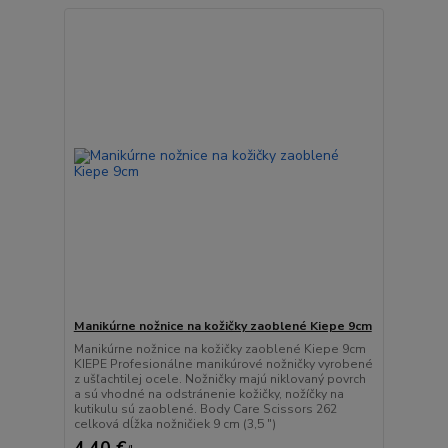
Manikúrne nožnice na kožičky zaoblené Kiepe 9cm
Manikúrne nožnice na kožičky zaoblené Kiepe 9cm
KIEPE Profesionálne manikúrové nožničky vyrobené
z ušľachtilej ocele. Nožničky majú niklovaný povrch
a sú vhodné na odstránenie kožičky, nožíčky na
kutikulu sú zaoblené. Body Care Scissors 262
celková dĺžka nožničiek 9 cm (3,5 ")
4,40 €