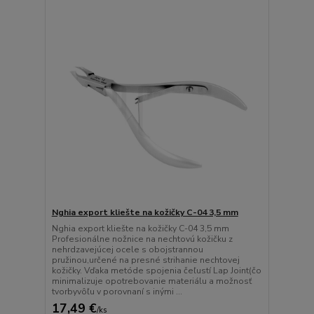
Nghia export kliešte na kožičky C-04 3,5 mm
Nghia export kliešte na kožičky C-04 3,5 mm
Profesionálne nožnice na nechtovú kožičku z
nehrdzavejúcej ocele s obojstrannou
pružinou,určené na presné strihanie nechtovej
kožičky. Vďaka metóde spojenia čeľustí Lap Joint(čo
minimalizuje opotrebovanie materiálu a možnosť
tvorbyvôľu v porovnaní s inými ...
17,49 €
/
ks