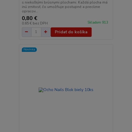
s niekoľkými brúsnymi plochami. Každá plocha má
inú zrnitosť, čo umožňuje postupné a precízne
opracov...
0,80 €
Skladom 913
0,65 €
bez DPH
Pridať do košíka
Novinka