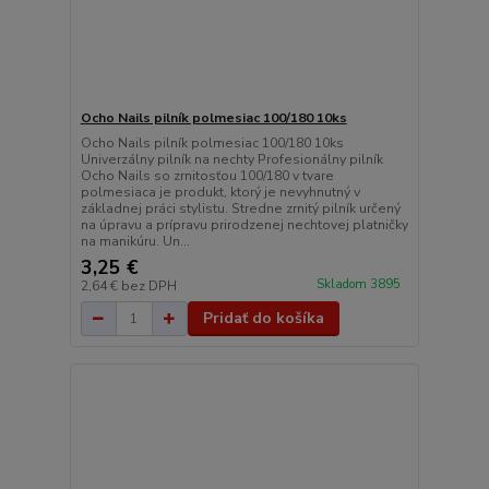
Ocho Nails pilník polmesiac 100/180 10ks
Ocho Nails pilník polmesiac 100/180 10ks
Univerzálny pilník na nechty Profesionálny pilník
Ocho Nails so zrnitosťou 100/180 v tvare
polmesiaca je produkt, ktorý je nevyhnutný v
základnej práci stylistu. Stredne zrnitý pilník určený
na úpravu a prípravu prirodzenej nechtovej platničky
na manikúru. Un...
3,25 €
Skladom 3895
2,64 €
bez DPH
Pridať do košíka