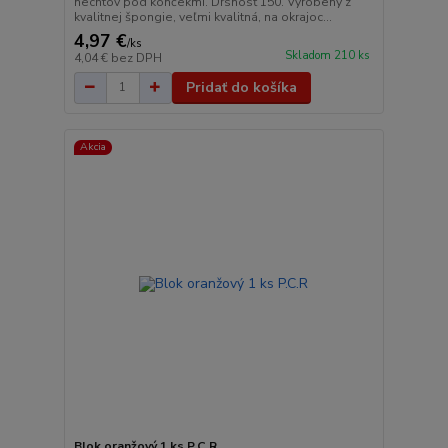
nechtov pod končekmi. Drsnosť 150. Vyrobený z
kvalitnej špongie, veľmi kvalitná, na okrajoc...
4,97 €
/
ks
Skladom 210 ks
4,04 €
bez DPH
Pridať do košíka
Akcia
Blok oranžový 1 ks P.C.R