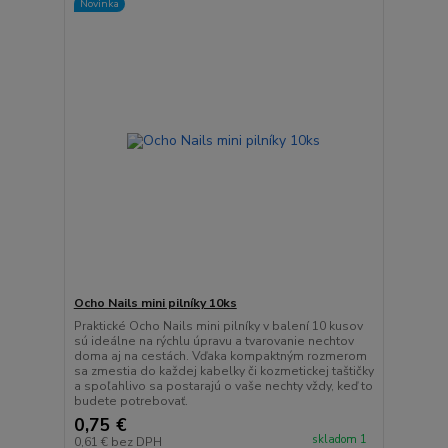
Novinka
Ocho Nails mini pilníky 10ks
Praktické Ocho Nails mini pilníky v balení 10 kusov
sú ideálne na rýchlu úpravu a tvarovanie nechtov
doma aj na cestách. Vďaka kompaktným rozmerom
sa zmestia do každej kabelky či kozmetickej taštičky
a spoľahlivo sa postarajú o vaše nechty vždy, keď to
budete potrebovať.
0,75 €
skladom 1
0,61 €
bez DPH