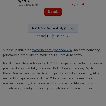
5,25 €
Nie je skladom
4,26 €
bez DPH
Detail
Načítať ďalšie produkty (20)
strana
z 8
ďalšie
V našej ponuke na
www.nechtovyobchodik.sk
, nájdete pomôcky,
prípravky a produkty na modeláciu a úpravu nechtov.
Manikúrové stoly, odsávačky, UV LED lampy, stolové lampy, kreslá
pre manikérky, gél laky Claresa, UV LED gély Claresa, Papilio,
Base One Silcare, čističe, Acetón, pilníky a bloky na nechty, Akryl
na nechty, Japonská manikúra P.Shine, nástroje na manikúru,
olejček na nechty, štetce na nechty, tipy na nechty, šablóny,
samolepky , ozdoby na nechty. Kompletné zariadenie do salónu.