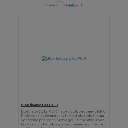
strana
z 8
ďalšie
Blok fialový 1 ks P.C.R
Blok fialový 1 ks P.C.R Fialový blok vyrobený v P.R.C
Profesionálny štvorstenný leštiaci blok. Ideálny na
vyleštenie poslednej vrstvy gélu alebo akrylu pod
lesklý vrchný lak. Skvelý aj na zmatnenie prírodných