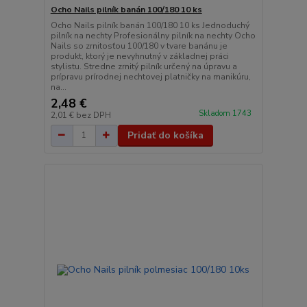
Ocho Nails pilník banán 100/180 10 ks
Ocho Nails pilník banán 100/180 10 ks Jednoduchý
pilník na nechty Profesionálny pilník na nechty Ocho
Nails so zrnitosťou 100/180 v tvare banánu je
produkt, ktorý je nevyhnutný v základnej práci
stylistu. Stredne zrnitý pilník určený na úpravu a
prípravu prírodnej nechtovej platničky na manikúru,
na...
2,48 €
Skladom 1743
2,01 €
bez DPH
Pridať do košíka