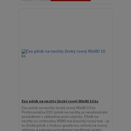
Exo pilník na nechty široký rovný 80x80 10 ks
Exo pilník na nechty široký rovný 80x80 10 ks
Profesionálny EXO pilník na nechty je nevyhnutným
produktom v základnej práci stylistu. Pilník na
nechty so zrnitosťou 80/80 má klasický rovný tvar - je
to široký pilník s hrubou gradáciou určený na rozvoj
stylingu a prípravu prirodzenej nechtovej platni...