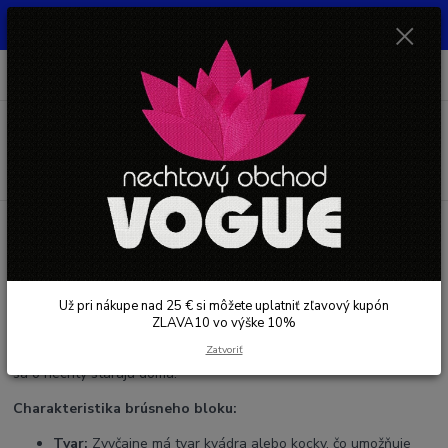
UŽ PRI NÁKUPE OD 30 € SI MOŽETE UPLATNIŤ ZĽAVOVÝ KUPÓN -
ZLAVA10 - VO VÝŠKE 10% platný do 31.08.2026
0
ks
+421 948 050 205
EUR
za
0 €
Denne od 8.00- 16.00
Menu
Hľadať
Úvod
NECHTY
Pilníky a bloky na nechty
Pilníky a bloky na nechty
Už pri nákupe nad 25 € si môžete uplatniť zľavový kupón
Brúsny blok na nechty je nepostrádateľný nástroj pre manikúru a
ZLAVA10 vo výške 10%
pedikúru, ktorý sa používa na úpravu a prípravu nechtov. Je to
Zatvoriť
malý, ale efektívny pomocník pre profesionálov aj pre tých, ktorí
sa o nechty starajú doma.
Charakteristika brúsneho bloku:
Tvar:
Zvyčajne má tvar kvádra alebo kocky, čo umožňuje