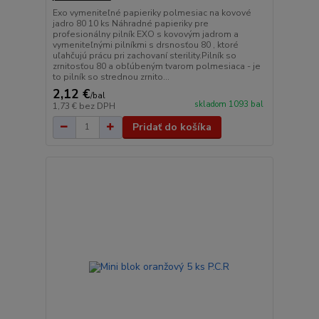
Exo vymeniteľné papieriky polmesiac na kovové
jadro 80 10 ks Náhradné papieriky pre
profesionálny pilník EXO s kovovým jadrom a
vymeniteľnými pilníkmi s drsnosťou 80 , ktoré
uľahčujú prácu pri zachovaní sterility.Pilník so
zrnitosťou 80 a obľúbeným tvarom polmesiaca - je
to pilník so strednou zrnito...
2,12 €
/
bal
skladom 1093 bal
1,73 €
bez DPH
Pridať do košíka