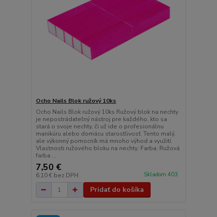
Ocho Nails Blok ružový 10ks
Ocho Nails Blok ružový 10ks Ružový blok na nechty
je nepostrádateľný nástroj pre každého, kto sa
stará o svoje nechty, či už ide o profesionálnu
manikúru alebo domácu starostlivosť. Tento malý,
ale výkonný pomocník má mnoho výhod a využití.
Vlastnosti ružového bloku na nechty: Farba: Ružová
farba ...
7,50 €
Skladom 403
6,10 €
bez DPH
Pridať do košíka