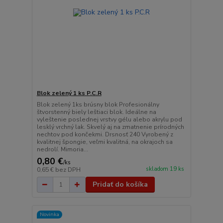
Blok zelený 1 ks P.C.R
Blok zelený 1ks brúsny blok Profesionálny
štvorstenný biely leštiaci blok. Ideálne na
vyleštenie poslednej vrstvy gélu alebo akrylu pod
lesklý vrchný lak. Skvelý aj na zmatnenie prírodných
nechtov pod končekmi. Drsnosť 240 Vyrobený z
kvalitnej špongie, veľmi kvalitná, na okrajoch sa
nedrolí. Mimoria...
0,80 €
/
ks
skladom 19 ks
0,65 €
bez DPH
Pridať do košíka
Novinka