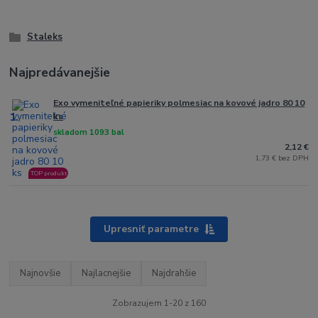
Staleks
Najpredávanejšie
Exo vymeniteľné papieriky polmesiac na kovové jadro 80 10
1.
ks
skladom 1093 bal
2,12 €
1,73 € bez DPH
TOP produkt
Upresniť parametre
Najnovšie
Najlacnejšie
Najdrahšie
Zobrazujem 1-20 z 160