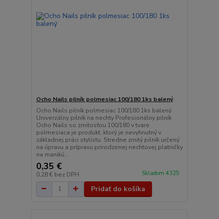
Ocho Nails pilník polmesiac 100/180 1ks balený
Ocho Nails pilník polmesiac 100/180 1ks balený
Univerzálny pilník na nechty Profesionálny pilník
Ocho Nails so zrnitosťou 100/180 v tvare
polmesiaca je produkt, ktorý je nevyhnutný v
základnej práci stylistu. Stredne zrnitý pilník určený
na úpravu a prípravu prirodzenej nechtovej platničky
na manikú...
0,35 €
Skladom 4325
0,28 €
bez DPH
Pridať do košíka