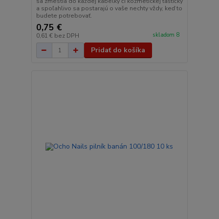
sa zmestia do každej kabelky či kozmetickej taštičky
a spoľahlivo sa postarajú o vaše nechty vždy, keď to
budete potrebovať.
0,75 €
skladom 8
0,61 €
bez DPH
Pridať do košíka