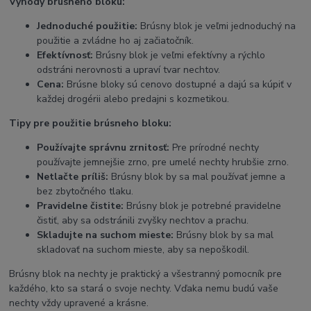
Výhody brúsneho bloku:
Jednoduché použitie:
Brúsny blok je veľmi jednoduchý na
použitie a zvládne ho aj začiatočník.
Efektívnosť:
Brúsny blok je veľmi efektívny a rýchlo
odstráni nerovnosti a upraví tvar nechtov.
Cena:
Brúsne bloky sú cenovo dostupné a dajú sa kúpiť v
každej drogérii alebo predajni s kozmetikou.
Tipy pre použitie brúsneho bloku:
Používajte správnu zrnitosť:
Pre prírodné nechty
používajte jemnejšie zrno, pre umelé nechty hrubšie zrno.
Netlačte príliš:
Brúsny blok by sa mal používať jemne a
bez zbytočného tlaku.
Pravidelne čistite:
Brúsny blok je potrebné pravidelne
čistiť, aby sa odstránili zvyšky nechtov a prachu.
Skladujte na suchom mieste:
Brúsny blok by sa mal
skladovať na suchom mieste, aby sa nepoškodil.
Brúsny blok na nechty je praktický a všestranný pomocník pre
každého, kto sa stará o svoje nechty. Vďaka nemu budú vaše
nechty vždy upravené a krásne.