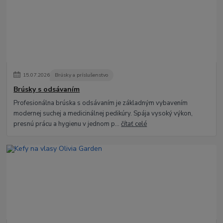
15
.
07
.
2026
Brúsky a príslušenstvo
Brúsky s odsávaním
Profesionálna brúska s odsávaním je základným vybavením
modernej suchej a medicinálnej pedikúry. Spája vysoký výkon,
presnú prácu a hygienu v jednom p...
čítať celé