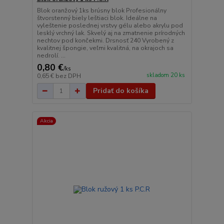
Blok oranžový 1ks brúsny blok Profesionálny
štvorstenný biely leštiaci blok. Ideálne na
vyleštenie poslednej vrstvy gélu alebo akrylu pod
lesklý vrchný lak. Skvelý aj na zmatnenie prírodných
nechtov pod končekmi. Drsnosť 240 Vyrobený z
kvalitnej špongie, veľmi kvalitná, na okrajoch sa
nedrolí. ...
0,80 €
/
ks
skladom 20 ks
0,65 €
bez DPH
Pridať do košíka
Akcia