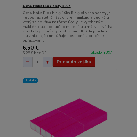
Ocho Nails Blok biely 10ks
Ocho Nails Blok biely 10ks Biely blok na nechty je
nepostrádateľný nástroj pre manikúru a pedikúru,
ktorý sa používa na rôzne účely. Je vyrobený z
mäkkého, ale odolného materiálu a má tvar kvádra
s niekoľkými brúsnymi plochami. Každá plocha má
inú zrnitosť, čo umožňuje postupné a precízne
opracovan...
6,50 €
Skladom 397
5,28 €
bez DPH
Pridať do košíka
Novinka