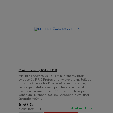
Mini blok šedý 60 ks P.C.R
Mini blok šedý 60 ks P.C.R Mini oranžový blok
vyrobený v P.R.C Profesionálny dvojstenný leštiaci
blok. Ideálne sa hodí na vyleštenie poslednej
vrstvy gélu alebo akrylu pod lesklý vrchný lak.
Skvelý aj na zmatnenie prírodných nechtov pod
končekmi. Drsnosť 100/180. Vyrobené z kvalitnej
špongie, veľmi ...
6,50 €
/
bal
Skladom 311 bal
5,28 €
bez DPH