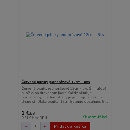
Červené pilníky jednorázové 12cm - 6ks
Červené pilníky jednorázové 12cm - 6ks Šmirgľové
pilníčky na drevenom jadre Každý pilník je
obojstranný, z jednej strany je jemnejší a z druhej
drsnejší. Dĺžka pilníka: 12cm Balenie obsahuje: 6 ks
1 €
/
bal
Skladom 46 bal
0,81 €
bez DPH
Pridať do košíka