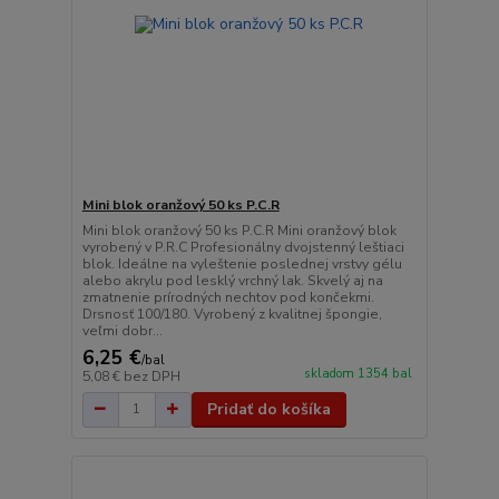
Mini blok oranžový 50 ks P.C.R
Mini blok oranžový 50 ks P.C.R Mini oranžový blok
vyrobený v P.R.C Profesionálny dvojstenný leštiaci
blok. Ideálne na vyleštenie poslednej vrstvy gélu
alebo akrylu pod lesklý vrchný lak. Skvelý aj na
zmatnenie prírodných nechtov pod končekmi.
Drsnosť 100/180. Vyrobený z kvalitnej špongie,
veľmi dobr...
6,25 €
/
bal
skladom 1354 bal
5,08 €
bez DPH
Pridať do košíka