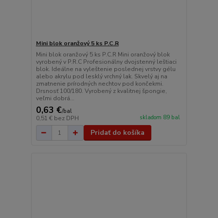
Mini blok oranžový 5 ks P.C.R
Mini blok oranžový 5 ks P.C.R Mini oranžový blok
vyrobený v P.R.C Profesionálny dvojstenný leštiaci
blok. Ideálne na vyleštenie poslednej vrstvy gélu
alebo akrylu pod lesklý vrchný lak. Skvelý aj na
zmatnenie prírodných nechtov pod končekmi.
Drsnosť 100/180. Vyrobený z kvalitnej špongie,
veľmi dobrá...
0,63 €
/
bal
skladom 89 bal
0,51 €
bez DPH
Pridať do košíka