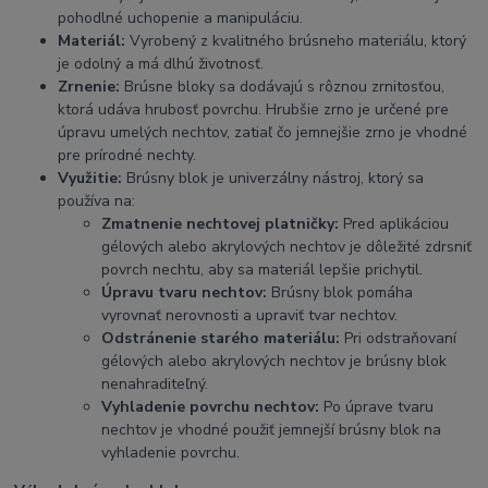
pohodlné uchopenie a manipuláciu.
Materiál:
Vyrobený z kvalitného brúsneho materiálu, ktorý
je odolný a má dlhú životnosť.
Zrnenie:
Brúsne bloky sa dodávajú s rôznou zrnitosťou,
ktorá udáva hrubosť povrchu. Hrubšie zrno je určené pre
úpravu umelých nechtov, zatiaľ čo jemnejšie zrno je vhodné
pre prírodné nechty.
Využitie:
Brúsny blok je univerzálny nástroj, ktorý sa
používa na:
Zmatnenie nechtovej platničky:
Pred aplikáciou
gélových alebo akrylových nechtov je dôležité zdrsniť
povrch nechtu, aby sa materiál lepšie prichytil.
Úpravu tvaru nechtov:
Brúsny blok pomáha
vyrovnať nerovnosti a upraviť tvar nechtov.
Odstránenie starého materiálu:
Pri odstraňovaní
gélových alebo akrylových nechtov je brúsny blok
nenahraditeľný.
Vyhladenie povrchu nechtov:
Po úprave tvaru
nechtov je vhodné použiť jemnejší brúsny blok na
vyhladenie povrchu.