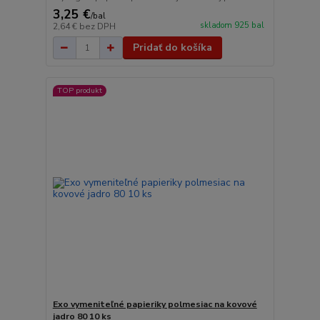
3,25 €
/
bal
skladom 925 bal
2,64 €
bez DPH
Pridať do košíka
TOP produkt
Exo vymeniteľné papieriky polmesiac na kovové
jadro 80 10 ks