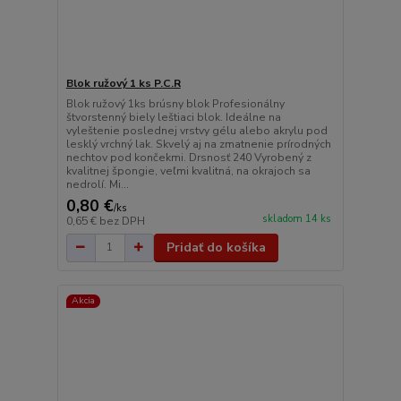
Blok ružový 1 ks P.C.R
Blok ružový 1ks brúsny blok Profesionálny
štvorstenný biely leštiaci blok. Ideálne na
vyleštenie poslednej vrstvy gélu alebo akrylu pod
lesklý vrchný lak. Skvelý aj na zmatnenie prírodných
nechtov pod končekmi. Drsnosť 240 Vyrobený z
kvalitnej špongie, veľmi kvalitná, na okrajoch sa
nedrolí. Mi...
0,80 €
/
ks
skladom 14 ks
0,65 €
bez DPH
Pridať do košíka
Akcia