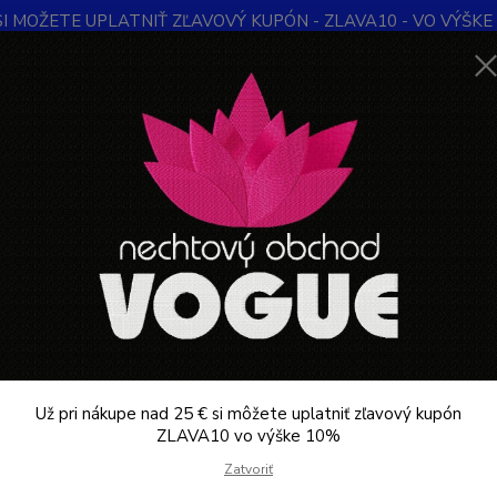
SI MOŽETE UPLATNIŤ ZĽAVOVÝ KUPÓN - ZLAVA10 - VO VÝŠKE 1
Obchodné podmienky
Kontakty
Ochrana súkromia
Blog
Neviet
Hľadať
+421
Denne 
KADERNÍCTVO
Kadernícke potreby
Oprašovák na vlasy
šovák na vlasy
k na vlasy je
praktická kadernícka a barberská pomôcka
, kt
ia po strihaní. Vďaka jemným štetinám poskytuje
rýchle a pohod
tie oprašováka
Už pri nákupe nad 25 € si môžete uplatniť zľavový kupón
ZLAVA10 vo výške 10%
ení strihania sa oprašovák používa na
odstránenie drobných v
Zatvoriť
mfort zákazníka a zabezpečuje čistý a upravený vzhľad po návšt