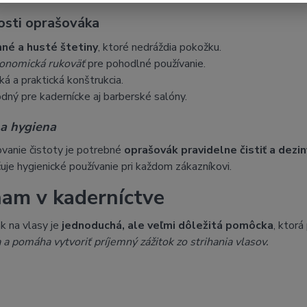
osti oprašováka
né a husté štetiny
, ktoré nedráždia pokožku.
onomická rukoväť
pre pohodlné používanie.
ká a praktická konštrukcia.
dný pre kadernícke aj barberské salóny.
a hygiena
vanie čistoty je potrebné
oprašovák pravidelne čistiť a dezin
je hygienické používanie pri každom zákazníkovi.
am v kaderníctve
k na vlasy je
jednoduchá, ale veľmi dôležitá pomôcka
, ktorá
 a pomáha vytvoriť príjemný zážitok zo strihania vlasov.