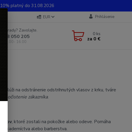
0% platný do 31.08.2026
Prihlásenie
EUR
e si rady? Zavolajte.
0
ks
 948 050 205
za
0 €
od 8.00- 16.00
orá slúži na odstránenie odstrihnutých vlasov z krku, tváre
lné očistenie zákazníka
.
lasov
, ktoré zostali na pokožke alebo odeve. Pomáha
eve kaderníctva alebo barberstva.