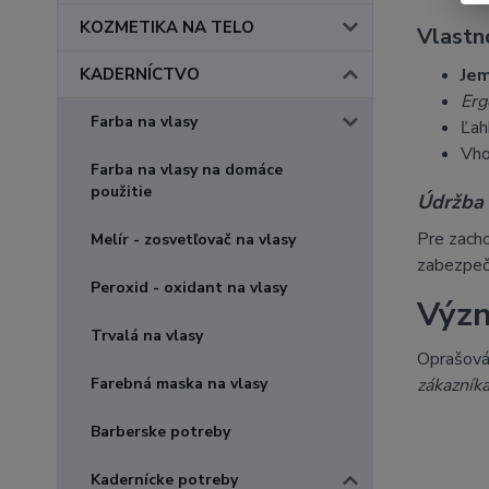
KOZMETIKA NA TELO
Vlastn
KADERNÍCTVO
Jem
Erg
Farba na vlasy
Ľah
Vho
Farba na vlasy na domáce
použitie
Údržba 
Pre zacho
Melír - zosvetľovač na vlasy
zabezpeču
Peroxid - oxidant na vlasy
Význ
Trvalá na vlasy
Oprašová
Farebná maska na vlasy
zákazníka
Barberske potreby
Kadernícke potreby