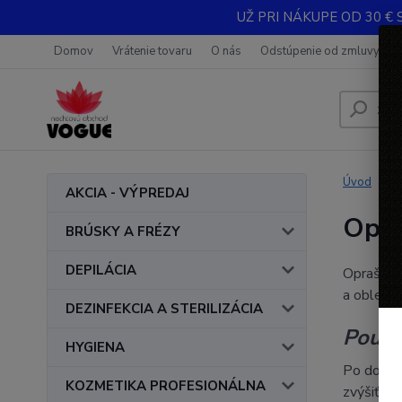
UŽ PRI NÁKUPE OD 30 € 
Domov
Vrátenie tovaru
O nás
Odstúpenie od zmluvy
Úvod
AKCIA - VÝPREDAJ
Opra
BRÚSKY A FRÉZY
DEPILÁCIA
Oprašová
a oblečen
DEZINFEKCIA A STERILIZÁCIA
Použi
HYGIENA
Po dokonč
KOZMETIKA PROFESIONÁLNA
zvýšiť ko