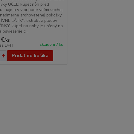
ivky ÚČEL: kúpeľ nôh pred
u, najmä v v prípade veľmi suchej,
 nadmerne zrohovatenej pokožky
ÍVNE LÁTKY: extrakt z plodov
ČINKY: kúpeľ na nohy je určený na
a osvieženie c...
 €
/
ks
skladom 7 ks
ez DPH
Pridať do košíka