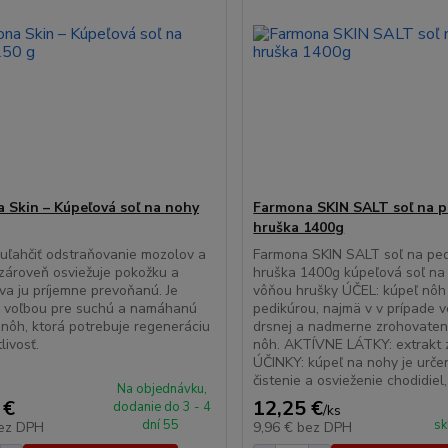
 Skin – Kúpeľová soľ na nohy
Farmona SKIN SALT soľ na p
hruška 1400g
ľahčiť odstraňovanie mozolov a
Farmona SKIN SALT soľ na ped
 zároveň osviežuje pokožku a
hruška 1400g kúpeľová soľ na
a ju príjemne prevoňanú. Je
vôňou hrušky ÚČEL: kúpeľ nôh
u voľbou pre suchú a namáhanú
pedikúrou, najmä v v prípade v
nôh, ktorá potrebuje regeneráciu
drsnej a nadmerne zrohovaten
livosť.
nôh. AKTÍVNE LÁTKY: extrakt 
ÚČINKY: kúpeľ na nohy je urče
čistenie a osvieženie chodidiel,
Na objednávku,
 €
12,25 €
dodanie do 3 - 4
/
ks
dní 55
sk
ez DPH
9,96 €
bez DPH