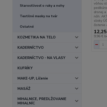
vôňou sl
Starostlivosť o ruky a nohy
pedikúro
drsnej a
Textilné masky na tvár
nôh. AKT
slivky Ú
čistenie 
Ostatné
12,25
9,96 €
b
KOZMETIKA NA TELO
KADERNÍCTVO
KADERNÍCTVO - NA VLASY
KUFRÍKY
MAKE-UP, Líčenie
MASÁŽ
MIHALNICE, PREDLŽOVANIE
MIHALNÍC