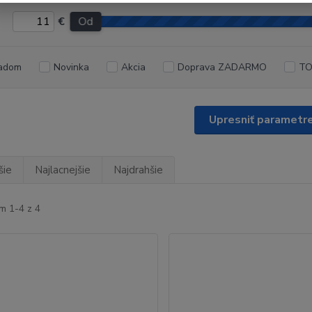
€
Od
adom
Novinka
Akcia
Doprava ZADARMO
TO
Upresniť parametr
šie
Najlacnejšie
Najdrahšie
m 1-4 z 4