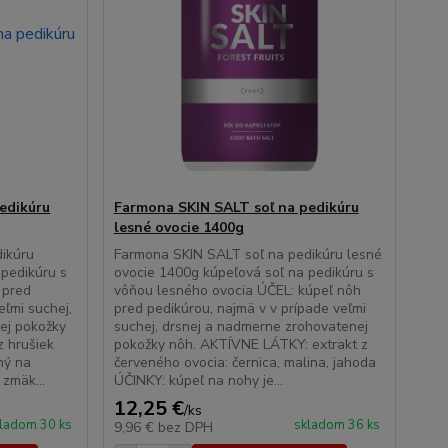
edikúru
Farmona SKIN SALT soľ na pedikúru
lesné ovocie 1400g
ikúru
Farmona SKIN SALT soľ na pedikúru lesné
 pedikúru s
ovocie 1400g kúpeľová soľ na pedikúru s
 pred
vôňou lesného ovocia ÚČEL: kúpeľ nôh
eľmi suchej,
pred pedikúrou, najmä v v prípade veľmi
ej pokožky
suchej, drsnej a nadmerne zrohovatenej
z hrušiek
pokožky nôh. AKTÍVNE LÁTKY: extrakt z
ný na
červeného ovocia: černica, malina, jahoda
 zmäk...
ÚČINKY: kúpeľ na nohy je...
12,25 €
/
ks
ladom 30 ks
skladom 36 ks
9,96 €
bez DPH