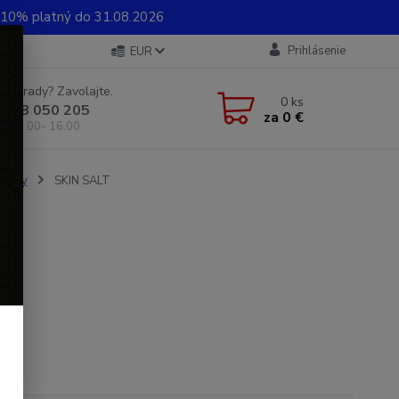
0% platný do 31.08.2026
Prihlásenie
EUR
e si rady? Zavolajte.
0
ks
 948 050 205
za
0 €
od 8.00- 16.00
o nohy
SKIN SALT