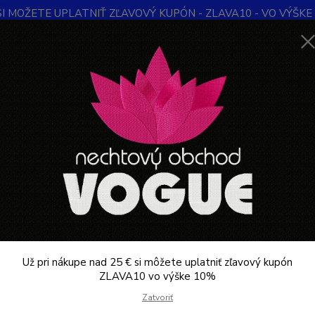
SI MOŽETE UPLATNIŤ ZĽAVOVÝ KUPÓN - ZLAVA10 - VO VÝŠKE 1
Obchodné podmienky
Kontakty
Ochrana súkromia
Blog
Neviet
Hľadať
+421
Denne 
KOZMETIKA PROFESIONÁLNA
Kozmetika FARMONA
Starostlivosť 
N SALT
 - nová rada solí do kúpeľa na pedikúru.
Už pri nákupe nad 25 € si môžete uplatniť zľavový kupón
ZLAVA10 vo výške 10%
Zatvoriť