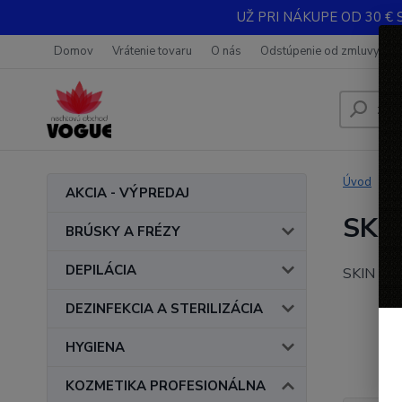
UŽ PRI NÁKUPE OD 30 € 
Domov
Vrátenie tovaru
O nás
Odstúpenie od zmluvy
Úvod
AKCIA - VÝPREDAJ
SKI
BRÚSKY A FRÉZY
DEPILÁCIA
SKIN SALT
DEZINFEKCIA A STERILIZÁCIA
HYGIENA
KOZMETIKA PROFESIONÁLNA