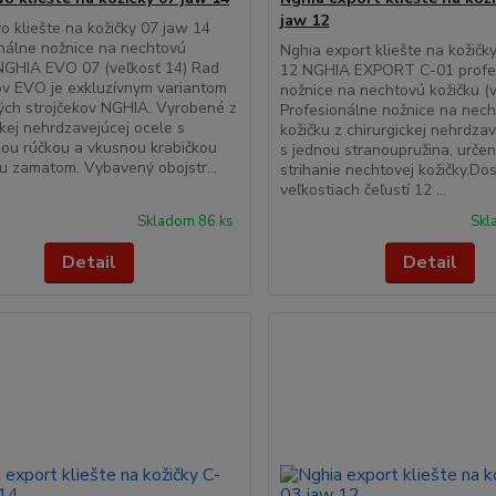
jaw 12
o kliešte na kožičky 07 jaw 14
nálne nožnice na nechtovú
Nghia export kliešte na kožičk
NGHIA EVO 07 (veľkosť 14) Rad
12 NGHIA EXPORT C-01 profe
ov EVO je exkluzívnym variantom
nožnice na nechtovú kožičku (v
ých strojčekov NGHIA. Vyrobené z
Profesionálne nožnice na nec
ckej nehrdzavejúcej ocele s
kožičku z chirurgickej nehrdza
ou rúčkou a vkusnou krabičkou
s jednou stranoupružina, urče
u zamatom. Vybavený obojstr...
strihanie nechtovej kožičky.Do
veľkostiach čeľustí 12 ...
Skladom 86 ks
Skl
Detail
Detail