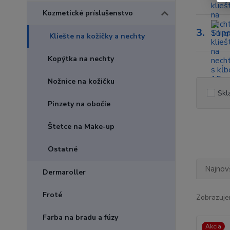
Kozmetické príslušenstvo
3.
Kliešte na kožičky a nechty
Kopýtka na nechty
Nožnice na kožičku
Skl
Pinzety na obočie
Štetce na Make-up
Ostatné
Najnov
Dermaroller
Froté
Zobrazuje
Farba na bradu a fúzy
Akcia