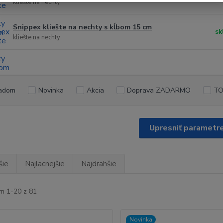
kliešte na nechty
Snippex kliešte na nechty s kĺbom 15 cm
sk
kliešte na nechty
adom
Novinka
Akcia
Doprava ZADARMO
TO
Upresniť parametr
šie
Najlacnejšie
Najdrahšie
m 1-20 z 81
Novinka