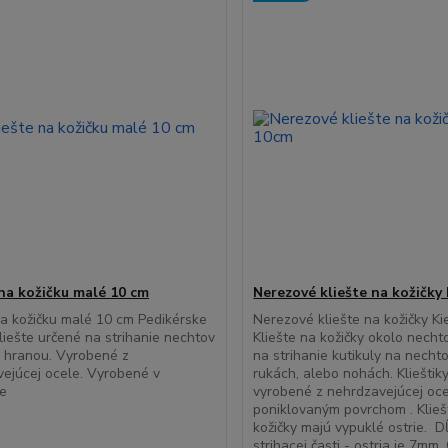
 na kožičku malé 10 cm
Nerezové kliešte na kožičky
na kožičku malé 10 cm Pedikérske
Nerezové kliešte na kožičky K
Kliešte určené na strihanie nechtov
Kliešte na kožičky okolo nech
 hranou. Vyrobené z
na strihanie kutikuly na necht
ejúcej ocele. Vyrobené v
rukách, alebo nohách. Klieštik
ne
vyrobené z nehrdzavejúcej oce
poniklovaným povrchom . Klieš
kožičky majú vypuklé ostrie. D
strihacej časti - ostria je 7mm. 