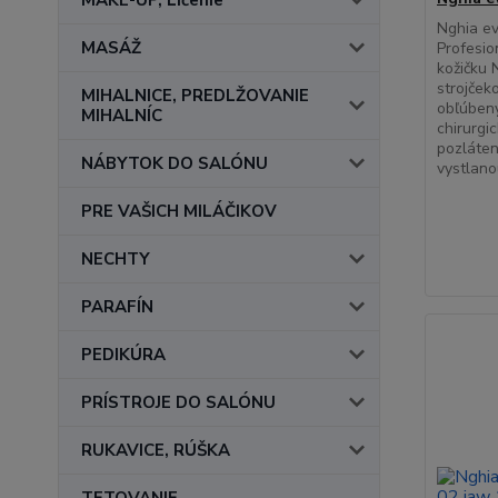
MAKE-UP, Líčenie
Nghia ev
MASÁŽ
Profesio
kožičku 
strojček
MIHALNICE, PREDLŽOVANIE
obľúben
MIHALNÍC
chirurgi
pozláten
NÁBYTOK DO SALÓNU
vystlano
PRE VAŠICH MILÁČIKOV
NECHTY
PARAFÍN
PEDIKÚRA
PRÍSTROJE DO SALÓNU
RUKAVICE, RÚŠKA