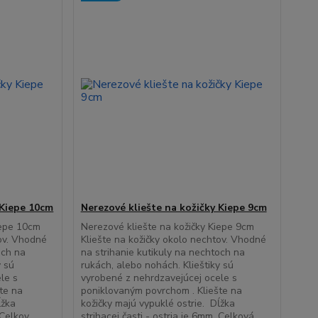
 Kiepe 10cm
Nerezové kliešte na kožičky Kiepe 9cm
iepe 10cm
Nerezové kliešte na kožičky Kiepe 9cm
tov. Vhodné
Kliešte na kožičky okolo nechtov. Vhodné
och na
na strihanie kutikuly na nechtoch na
y sú
rukách, alebo nohách. Klieštiky sú
le s
vyrobené z nehrdzavejúcej ocele s
te na
poniklovaným povrchom . Kliešte na
ĺžka
kožičky majú vypuklé ostrie. Dĺžka
Celkov...
strihacej časti - ostria je 6mm. Celková