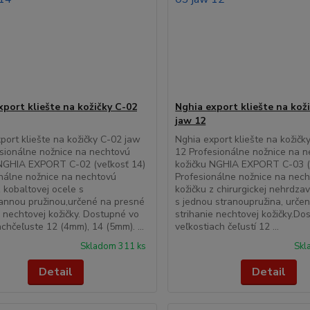
xport kliešte na kožičky C-02
Nghia export kliešte na kož
jaw 12
port kliešte na kožičky C-02 jaw
Nghia export kliešte na kožičk
sionálne nožnice na nechtovú
12 Profesionálne nožnice na 
 NGHIA EXPORT C-02 (veľkosť 14)
kožičku NGHIA EXPORT C-03 (
nálne nožnice na nechtovú
Profesionálne nožnice na nec
z kobaltovej ocele s
kožičku z chirurgickej nehrdza
annou pružinou,určené na presné
s jednou stranoupružina, urče
e nechtovej kožičky. Dostupné vo
strihanie nechtovej kožičky.Do
achčeľuste 12 (4mm), 14 (5mm). ...
veľkostiach čeľustí 12 ...
Skladom 311 ks
Skl
Detail
Detail