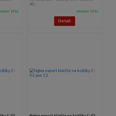
dĺž...
ladom 18 ks
skladom 19 ks
Detail
ičky C-01
Nghia export kliešte na kožičky C-02