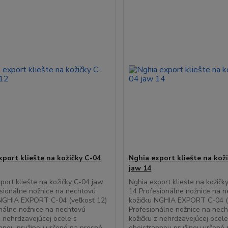
xport kliešte na kožičky C-04
Nghia export kliešte na kož
jaw 14
port kliešte na kožičky C-04 jaw
Nghia export kliešte na kožičk
sionálne nožnice na nechtovú
14 Profesionálne nožnice na 
 NGHIA EXPORT C-04 (veľkosť 12)
kožičku NGHIA EXPORT C-04 (
nálne nožnice na nechtovú
Profesionálne nožnice na nec
z nehrdzavejúcej ocele s
kožičku z nehrdzavejúcej ocele
nnou pružinou,určené na presné
obojstrannou pružinou,určené