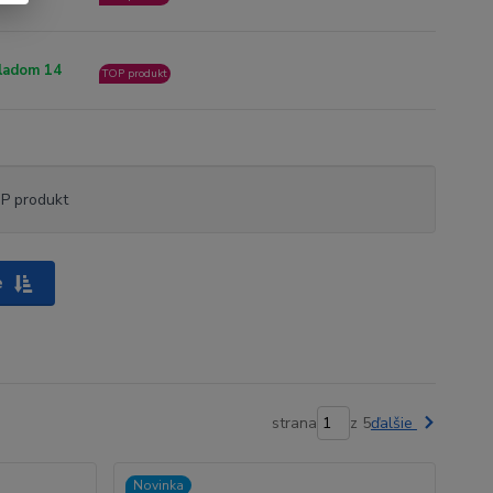
ladom 14
TOP produkt
P produkt
e
strana
z 5
ďalšie
Novinka