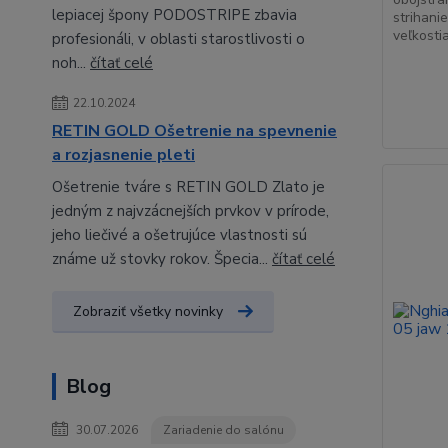
lepiacej špony PODOSTRIPE zbavia
strihani
veľkosti
profesionáli, v oblasti starostlivosti o
noh...
čítať celé
22.10.2024
RETIN GOLD Ošetrenie na spevnenie
a rozjasnenie pleti
Ošetrenie tváre s RETIN GOLD Zlato je
jedným z najvzácnejších prvkov v prírode,
jeho liečivé a ošetrujúce vlastnosti sú
známe už stovky rokov. Špecia...
čítať celé
Zobraziť všetky novinky
Blog
30.07.2026
Zariadenie do salónu