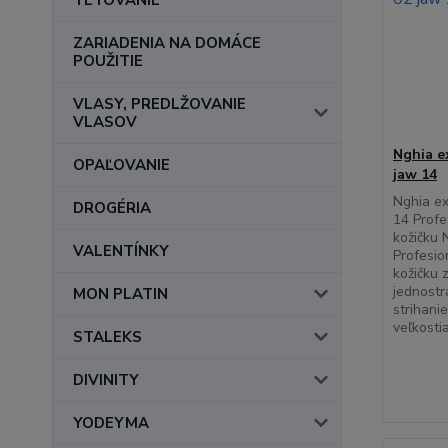
TETOVANIE
ZARIADENIA NA DOMÁCE
POUŽITIE
VLASY, PREDLŽOVANIE
VLASOV
Nghia e
OPAĽOVANIE
jaw 14
Nghia ex
DROGÉRIA
14 Profe
kožičku
VALENTÍNKY
Profesio
kožičku 
jednostr
MON PLATIN
strihani
veľkosti
STALEKS
DIVINITY
YODEYMA