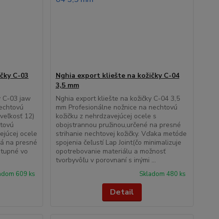
ičky C-03
Nghia export kliešte na kožičky C-04
3,5 mm
y C-03 jaw
Nghia export kliešte na kožičky C-04 3,5
nechtovú
mm Profesionálne nožnice na nechtovú
veľkosť 12)
kožičku z nehrdzavejúcej ocele s
htovú
obojstrannou pružinou,určené na presné
vejúcej ocele
strihanie nechtovej kožičky. Vďaka metóde
ná na presné
spojenia čeľustí Lap Joint(čo minimalizuje
stupné vo
opotrebovanie materiálu a možnosť
tvorbyvôľu v porovnaní s inými ...
adom 609 ks
Skladom 480 ks
Detail