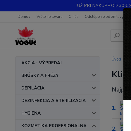
UŽ PRI NÁKUPE OD 30 € 
Domov
Vrátenie tovaru
O nás
Odstúpenie od zmluvy
Úvod
AKCIA - VÝPREDAJ
Klie
BRÚSKY A FRÉZY
DEPILÁCIA
Najpre
DEZINFEKCIA A STERILIZÁCIA
1.
HYGIENA
KOZMETIKA PROFESIONÁLNA
2.