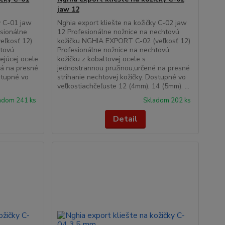
jaw 12
y C-01 jaw
Nghia export kliešte na kožičky C-02 jaw
sionálne
12 Profesionálne nožnice na nechtovú
eľkosť 12)
kožičku NGHIA EXPORT C-02 (veľkosť 12)
htovú
Profesionálne nožnice na nechtovú
vejúcej ocele
kožičku z kobaltovej ocele s
ná na presné
jednostrannou pružinou,určené na presné
stupné vo
strihanie nechtovej kožičky. Dostupné vo
veľkostiachčeľuste 12 (4mm), 14 (5mm). ...
adom 241 ks
Skladom 202 ks
Detail