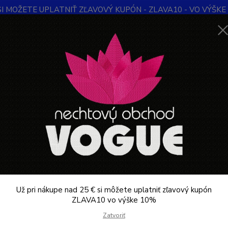
SI MOŽETE UPLATNIŤ ZĽAVOVÝ KUPÓN - ZLAVA10 - VO VÝŠKE 1
Obchodné podmienky
Kontakty
Ochrana súkromia
Blog
Neviet
Hľadať
+421
Denne 
KOZMETIKA PROFESIONÁLNA
Kozmetické príslušenstvo
Kliešte na 
šte na kožičky a nechty
dávanejšie
Snippex kliešte na nechty 14 cm
sk
Už pri nákupe nad 25 € si môžete uplatniť zľavový kupón
kliešte na nechty
ZLAVA10 vo výške 10%
Zatvoriť
Snippex kliešte na nechty 11 cm
sk