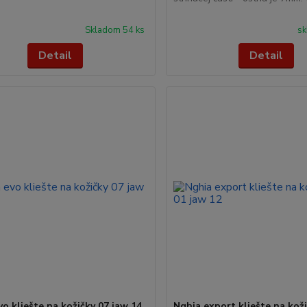
Skladom 54 ks
sk
Detail
Detail
vo kliešte na kožičky 07 jaw 14
Nghia export kliešte na kož