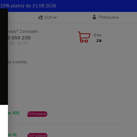
0% platný do 31.08.2026
Prihlásenie
EUR
e si rady? Zavolajte.
0
ks
 948 050 205
za
od 8.00- 16.00
kožičky a nechty
ladom 435
TOP produkt
ladom 41
TOP produkt