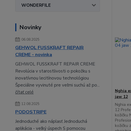
WONDERFILE
Novinky
06.08.2025
GEHWOL FUSSKRAFT REPAIR
CREME - novinka
GEHWOL FUSSKRAFT REPAIR CREME
Revolúcia v starostlivosti o pokožku s
inovatívnou lecitínovou technológiou
Špeciálne vyvinuté pre veľmi suchú až po...
Nghia e
čítať celé
jaw 12
12.08.2025
Nghia ex
12 Profe
PODOSTRIPE
kožičku
Profesio
Jednoduché ako náplasť Jednoduchá
kožičku 
aplikácia - veľký úspech S pomocou
obojstra