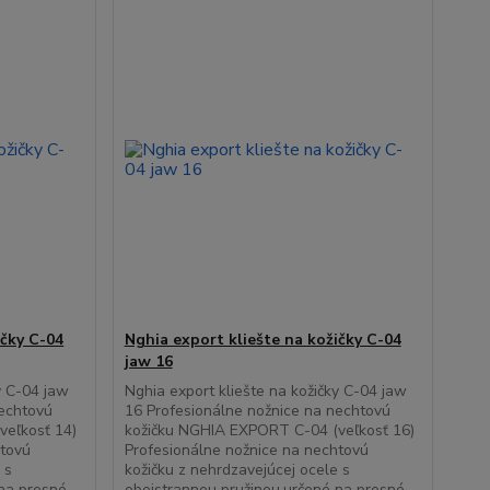
ičky C-04
Nghia export kliešte na kožičky C-04
jaw 16
y C-04 jaw
Nghia export kliešte na kožičky C-04 jaw
nechtovú
16 Profesionálne nožnice na nechtovú
veľkosť 14)
kožičku NGHIA EXPORT C-04 (veľkosť 16)
htovú
Profesionálne nožnice na nechtovú
 s
kožičku z nehrdzavejúcej ocele s
 na presné
obojstrannou pružinou,určené na presné