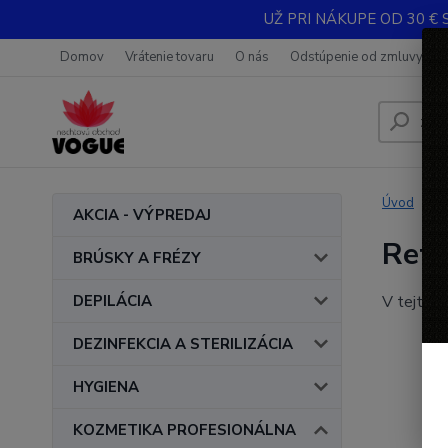
UŽ PRI NÁKUPE OD 30 € 
Domov
Vrátenie tovaru
O nás
Odstúpenie od zmluvy
Úvod
AKCIA - VÝPREDAJ
Refe
BRÚSKY A FRÉZY
DEPILÁCIA
V tejto k
DEZINFEKCIA A STERILIZÁCIA
HYGIENA
KOZMETIKA PROFESIONÁLNA