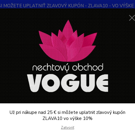
SI MOŽETE UPLATNIŤ ZĽAVOVÝ KUPÓN - ZLAVA10 - VO VÝŠKE 1
Obchodné podmienky
Kontakty
Ochrana súkromia
Blog
Neviet
Hľadať
+421
Denne 
KOZMETIKA PROFESIONÁLNA
Lash lifting, Laminácia
Refectocil
ctocil
ategórii nebol nájdený žiadny tovar.
Už pri nákupe nad 25 € si môžete uplatniť zľavový kupón
ZLAVA10 vo výške 10%
Zatvoriť