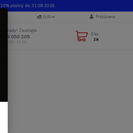
0% platný do 31.08.2026
Prihlásenie
EUR
e si rady? Zavolajte.
0
ks
 948 050 205
za
od 8.00- 16.00