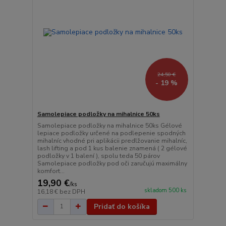
24,50 €
- 19 %
Samolepiace podložky na mihalnice 50ks
Samolepiace podložky na mihalnice 50ks Gélové
lepiace podložky určené na podlepenie spodných
mihalníc vhodné pri aplikácii predlžovanie mihalníc,
lash lifting a pod 1 kus balenie znamená ( 2 gélové
podložky v 1 balení ), spolu teda 50 párov
Samolepiace podložky pod oči zaručujú maximálny
komfort...
19,90 €
/
ks
skladom 500 ks
16,18 €
bez DPH
Pridať do košíka