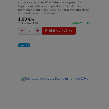
srdiečka – balenie 10 ks. Ideálne na presnú a
hygienickú aplikáciu pri predlžovaní mihalníc či
permanentnom make-upe. Jednorazové, praktické
a pohodlné na používanie.
1,80 €
/
ks
skladom 10 ks
1,46 €
bez DPH
Pridať do košíka
Novinka