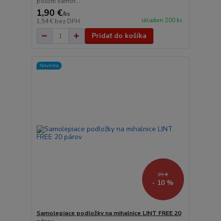
použití samot...
1,90 €
/
ks
skladom 200 ks
1,54 €
bez DPH
Pridať do košíka
Novinka
29 €
- 10 %
Samolepiace podložky na mihalnice LINT FREE 20