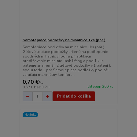
Samolepiace podložky na mihalnice 1ks (pár )
Samolepiace podložky na mihalnice 1ks (pár )
Gélové lepiace podložky určené na podlepenie
spodných mihalníc vhodné pri aplikácii
predlžovanie mihalníc, lash lifting a pod 1 kus
balenie znamená ( 2 gélové podložky v 1 balení ),
spolu teda 1 pár Samolepiace podložky pod oči
zaručujú maximálny komfort ...
0,70 €
/
ks
skladom 200 ks
0,57 €
bez DPH
Pridať do košíka
Novinka