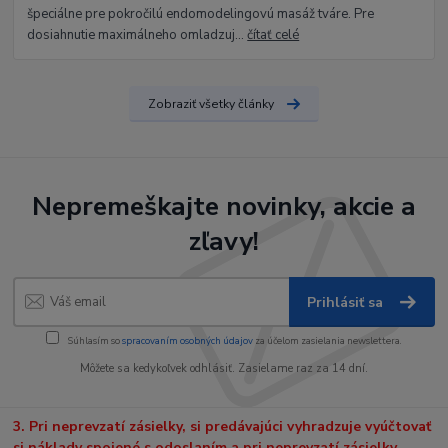
špeciálne pre pokročilú endomodelingovú masáž tváre. Pre
dosiahnutie maximálneho omladzuj...
čítať celé
Zobraziť všetky články
Nepremeškajte novinky, akcie a
zľavy!
Prihlásiť sa
Súhlasím so
spracovaním osobných údajov
za účelom zasielania newslettera.
Môžete sa kedykoľvek odhlásiť. Zasielame raz za 14 dní.
3. Pri neprevzatí zásielky, si predávajúci vyhradzuje vyúčtovať
si náklady spojené s odoslaním a pri neprevzatí zásielky