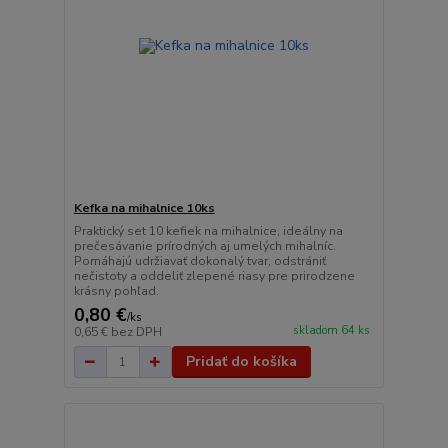
Kefka na mihalnice 10ks
Praktický set 10 kefiek na mihalnice, ideálny na
prečesávanie prírodných aj umelých mihalníc.
Pomáhajú udržiavať dokonalý tvar, odstrániť
nečistoty a oddeliť zlepené riasy pre prirodzene
krásny pohľad.
0,80 €
/
ks
skladom 64 ks
0,65 €
bez DPH
Pridať do košíka