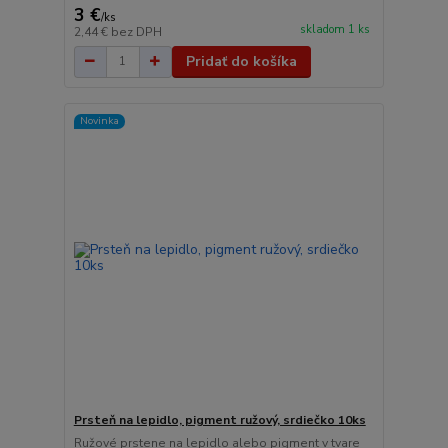
3 €
/
ks
skladom 1 ks
2,44 €
bez DPH
Pridať do košíka
Novinka
Prsteň na lepidlo, pigment ružový, srdiečko 10ks
Ružové prstene na lepidlo alebo pigment v tvare