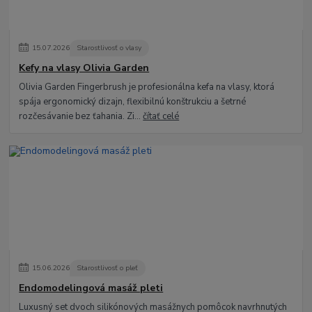
15
.
07
.
2026
Starostlivosť o vlasy
Kefy na vlasy Olivia Garden
Olivia Garden Fingerbrush je profesionálna kefa na vlasy, ktorá
spája ergonomický dizajn, flexibilnú konštrukciu a šetrné
rozčesávanie bez ťahania. Zi...
čítať celé
15
.
06
.
2026
Starostlivosť o pleť
Endomodelingová masáž pleti
Luxusný set dvoch silikónových masážnych pomôcok navrhnutých