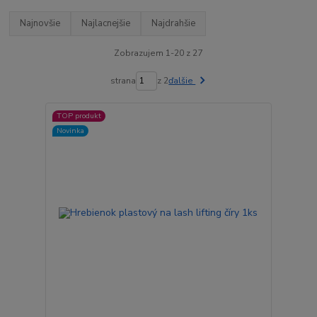
Najnovšie
Najlacnejšie
Najdrahšie
Zobrazujem 1-20 z 27
strana
z 2
ďalšie
TOP produkt
Novinka