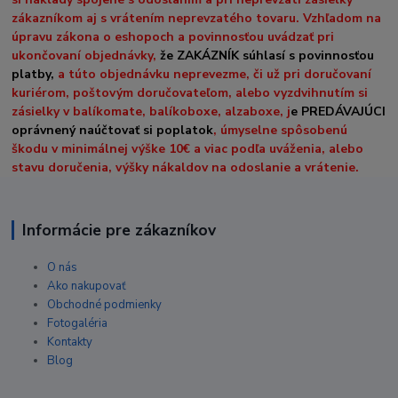
zákazníkom aj s vrátením neprevzatého tovaru. Vzhľadom na
úpravu zákona o eshopoch a povinnosťou uvádzať pri
ukončovaní objednávky,
že ZAKÁZNÍK súhlasí s povinnosťou
platby,
a túto objednávku neprevezme, či už pri doručovaní
kuriérom, poštovým doručovateľom, alebo vyzdvihnutím si
zásielky v balíkomate, balíkoboxe, alzaboxe, j
e PREDÁVAJÚCI
oprávnený naúčtovať si poplatok
, úmyselne spôsobenú
škodu v minimálnej výške 10€ a viac podľa uváženia, alebo
stavu doručenia, výšky nákaldov na odoslanie a vrátenie.
Informácie pre zákazníkov
O nás
Ako nakupovať
Obchodné podmienky
Fotogaléria
Kontakty
Blog