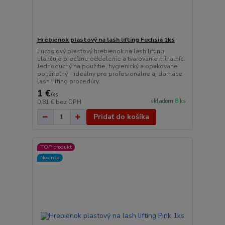
Hrebienok plastový na lash lifting Fuchsia 1ks
Fuchsiový plastový hrebienok na lash lifting
uľahčuje precízne oddelenie a tvarovanie mihalníc.
Jednoduchý na použitie, hygienický a opakovane
použiteľný – ideálny pre profesionálne aj domáce
lash lifting procedúry.
1 €
/
ks
skladom 8 ks
0,81 €
bez DPH
Pridať do košíka
TOP produkt
Novinka