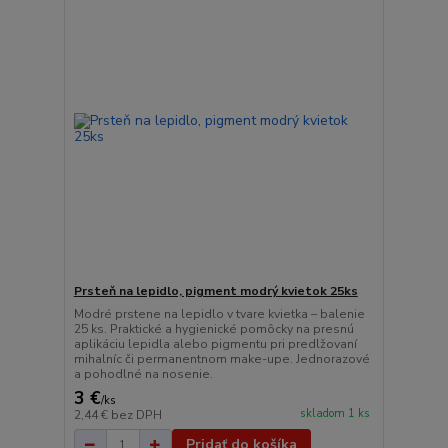
Prsteň na lepidlo, pigment modrý kvietok 25ks
Modré prstene na lepidlo v tvare kvietka – balenie
25 ks. Praktické a hygienické pomôcky na presnú
aplikáciu lepidla alebo pigmentu pri predlžovaní
mihalníc či permanentnom make-upe. Jednorazové
a pohodlné na nosenie.
3 €
/
ks
skladom 1 ks
2,44 €
bez DPH
Pridať do košíka