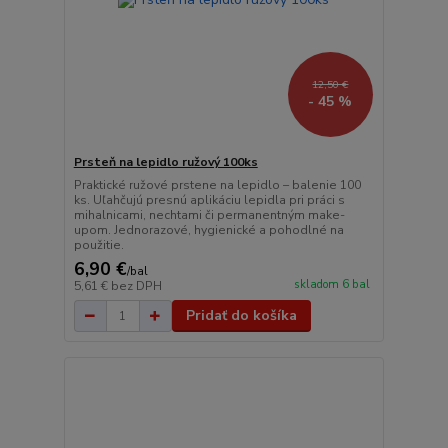
12,50 €
- 45 %
Prsteň na lepidlo ružový 100ks
Praktické ružové prstene na lepidlo – balenie 100
ks. Uľahčujú presnú aplikáciu lepidla pri práci s
mihalnicami, nechtami či permanentným make-
upom. Jednorazové, hygienické a pohodlné na
použitie.
6,90 €
/
bal
skladom 6 bal
5,61 €
bez DPH
Pridať do košíka