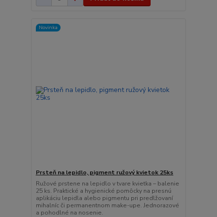
Novinka
Prsteň na lepidlo, pigment ružový kvietok 25ks
Ružové prstene na lepidlo v tvare kvietka – balenie
25 ks. Praktické a hygienické pomôcky na presnú
aplikáciu lepidla alebo pigmentu pri predlžovaní
mihalníc či permanentnom make-upe. Jednorazové
a pohodlné na nosenie.