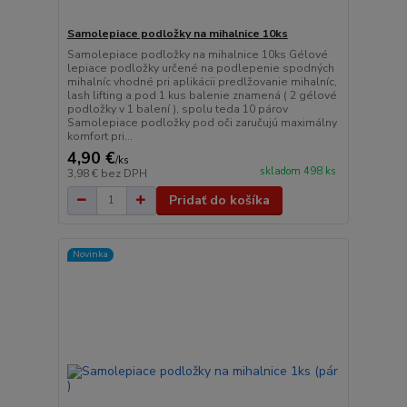
Samolepiace podložky na mihalnice 10ks
Samolepiace podložky na mihalnice 10ks Gélové
lepiace podložky určené na podlepenie spodných
mihalníc vhodné pri aplikácii predlžovanie mihalníc,
lash lifting a pod 1 kus balenie znamená ( 2 gélové
podložky v 1 balení ), spolu teda 10 párov
Samolepiace podložky pod oči zaručujú maximálny
komfort pri...
4,90 €
/
ks
skladom 498 ks
3,98 €
bez DPH
Pridať do košíka
Novinka