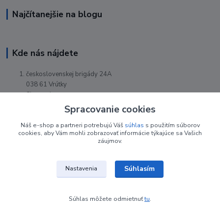
Najčítanejšie na blogu
Kde nás nájdete
československej brigády 24A
038 61 Vrútky
Slovensko
Spracovanie cookies
Náš e-shop a partneri potrebujú Váš
súhlas
s použitím súborov
cookies, aby Vám mohli zobrazovať informácie týkajúce sa Vašich
záujmov.
Súhlasím
Nastavenia
Súhlas môžete odmietnuť
tu
.