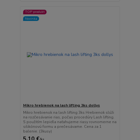
TOP produkt
Novinka
Mikro hrebienok na lash lifting 3ks dollys
Mikro hrebienok na lash lifting 3ks Hrebienok slúži
na rozčesávanie rias, počas procedúry Lash lifting.
S použitím lepidla naťahujeme riasy rovnomerne na
silikónovú formu a prečesávame. Cena za 1
balenie. (3kusy)
5,10 €
/
ks