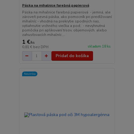
Páska na mihalnice farebná papierová
Páska na mihalnice farebná papierová - jemná, ale
zároveň pevná páska, ako pomocník pri predlžovaní
mihalníc - vhodná na prekrytie spodných rias,
vytiahnutie vrchného viečka a pod. - nevyhnutná
pomôcka pri aplikovaní trsov, objemových, alebo
zahusťovacích mihalníc ,..
1 €
/
ks
skladom 18 ks
0,81 €
bez DPH
Pridať do košíka
Novinka