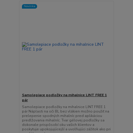
Novinka
Samolepiace podložky na mihalnice LINT FREE 1
pár
Samolepiace podložky na mihalnice LINT FREE 1
pár Náplasti na oči BL bez vlákien možno použiť na
prelepenie spodných mihalníc pred aplikáciou
predlžovania mihalníc. Tvar gélovej podložky sa
dokonale prispôsobí oku vašich klientov a
poskytuje upokojujúcejší a uvoľňujúci zážitok ako pri