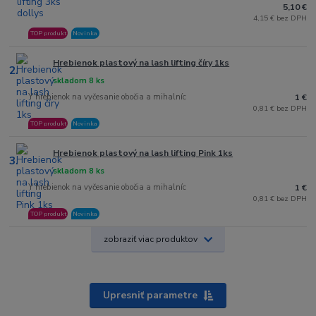
5,10 €
4,15 € bez DPH
TOP produkt
Novinka
Hrebienok plastový na lash lifting číry 1ks
2.
skladom 8 ks
Y hrebienok na vyčesanie obočia a mihalníc
1 €
0,81 € bez DPH
TOP produkt
Novinka
Hrebienok plastový na lash lifting Pink 1ks
3.
skladom 8 ks
Y hrebienok na vyčesanie obočia a mihalníc
1 €
0,81 € bez DPH
TOP produkt
Novinka
zobraziť viac produktov
Upresniť parametre