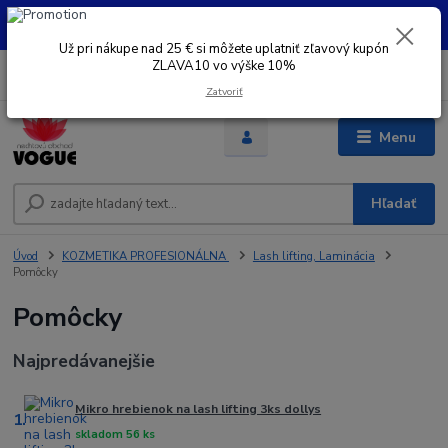
UŽ PRI NÁKUPE OD 30 € SI MOŽETE UPLATNIŤ ZĽAVOVÝ KUPÓN -
ZLAVA10 - VO VÝŠKE 10% platný do 31.08.2026
Už pri nákupe nad 25 € si môžete uplatniť zľavový kupón
ZLAVA10 vo výške 10%
0
ks
+421 948 050 205
EUR
za
0 €
Denne od 8.00- 16.00
Zatvoriť
Menu
Hľadať
Úvod
KOZMETIKA PROFESIONÁLNA
Lash lifting, Laminácia
Pomôcky
Pomôcky
Najpredávanejšie
Mikro hrebienok na lash lifting 3ks dollys
1.
skladom 56 ks