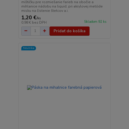
mištičku pre rozmiešanie farieb na obočie a
mihlanice nádobu na liquid, pri akrylovej metóde
misku na čistenie štetcov a.i.
1,20 €
/
ks
Skladom 92 ks
0,98 €
bez DPH
Pridať do košíka
Novinka