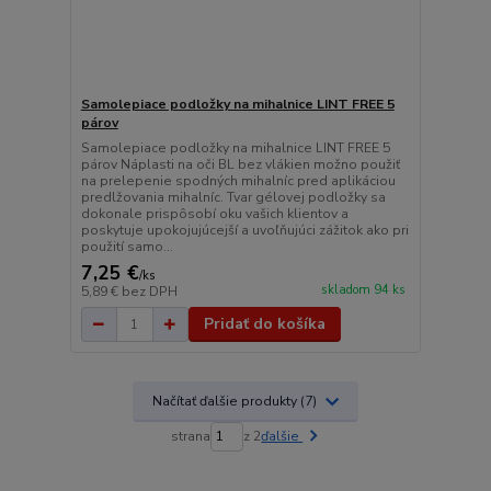
Samolepiace podložky na mihalnice LINT FREE 5
párov
Samolepiace podložky na mihalnice LINT FREE 5
párov Náplasti na oči BL bez vlákien možno použiť
na prelepenie spodných mihalníc pred aplikáciou
predlžovania mihalníc. Tvar gélovej podložky sa
dokonale prispôsobí oku vašich klientov a
poskytuje upokojujúcejší a uvoľňujúci zážitok ako pri
použití samo...
7,25 €
/
ks
skladom 94 ks
5,89 €
bez DPH
Pridať do košíka
Načítať ďalšie produkty (7)
strana
z 2
ďalšie