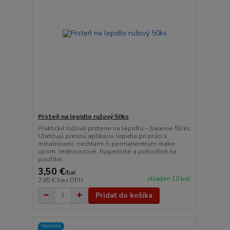
Prsteň na lepidlo ružový 50ks
Praktické ružové prstene na lepidlo – balenie 50 ks.
Uľahčujú presnú aplikáciu lepidla pri práci s
mihalnicami, nechtami či permanentným make-
upom. Jednorazové, hygienické a pohodlné na
použitie.
3,50 €
/
bal
skladom 10 bal
2,85 €
bez DPH
Pridať do košíka
Novinka