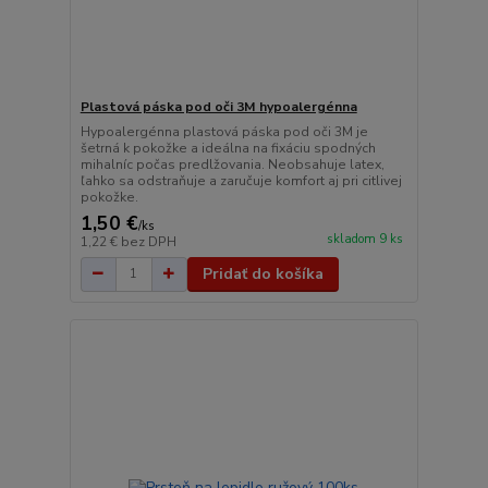
Plastová páska pod oči 3M hypoalergénna
Hypoalergénna plastová páska pod oči 3M je
šetrná k pokožke a ideálna na fixáciu spodných
mihalníc počas predlžovania. Neobsahuje latex,
ľahko sa odstraňuje a zaručuje komfort aj pri citlivej
pokožke.
1,50 €
/
ks
skladom 9 ks
1,22 €
bez DPH
Pridať do košíka