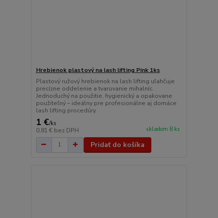
Hrebienok plastový na lash lifting Pink 1ks
Plastový ružový hrebienok na lash lifting uľahčuje
precízne oddelenie a tvarovanie mihalníc.
Jednoduchý na použitie, hygienický a opakovane
použiteľný – ideálny pre profesionálne aj domáce
lash lifting procedúry.
1 €
/
ks
skladom 8 ks
0,81 €
bez DPH
Pridať do košíka