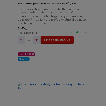
Hrebienok plastový na lash lifting číry 1ks
Plastový číry hrebienok na lash lifting uľahčuje
precízne oddelenie a tvarovanie mihalníc.
Jednoduchý na použitie, hygienický a opakovane
použiteľný – ideálny pre profesionálne aj domáce
lash lifting procedúry.
1 €
/
ks
skladom 8 ks
0,81 €
bez DPH
Pridať do košíka
TOP produkt
Novinka