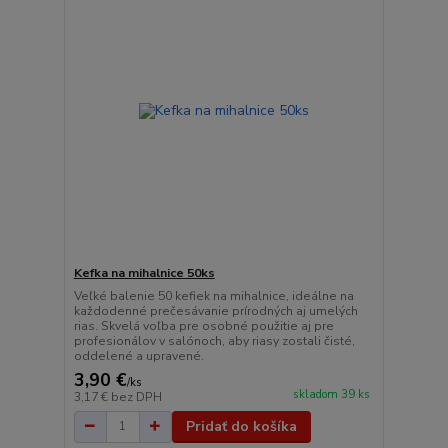
Kefka na mihalnice 50ks
Veľké balenie 50 kefiek na mihalnice, ideálne na
každodenné prečesávanie prírodných aj umelých
rias. Skvelá voľba pre osobné použitie aj pre
profesionálov v salónoch, aby riasy zostali čisté,
oddelené a upravené.
3,90 €
/
ks
skladom 39 ks
3,17 €
bez DPH
Pridať do košíka