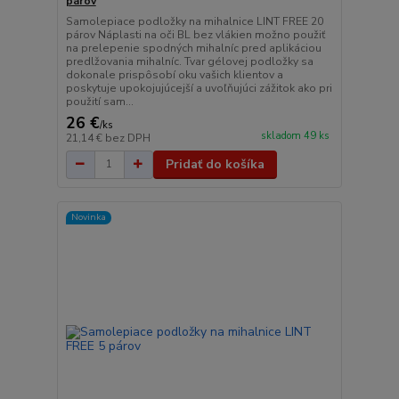
párov
Samolepiace podložky na mihalnice LINT FREE 20
párov Náplasti na oči BL bez vlákien možno použiť
na prelepenie spodných mihalníc pred aplikáciou
predlžovania mihalníc. Tvar gélovej podložky sa
dokonale prispôsobí oku vašich klientov a
poskytuje upokojujúcejší a uvoľňujúci zážitok ako pri
použití sam...
26 €
/
ks
skladom 49 ks
21,14 €
bez DPH
Pridať do košíka
Novinka