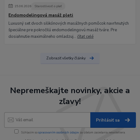
15
.
06
.
2026
Starostlivosť o pleť
Endomodelingová masáž pleti
Luxusný set dvoch silikónových masážnych pomôcok navrhnutých
špeciálne pre pokročilú endomodelingovú masáž tváre. Pre
dosiahnutie maximálneho omladzuj...
čítať celé
Zobraziť všetky články
Nepremeškajte novinky, akcie a
zľavy!
Prihlásiť sa
Súhlasím so
spracovaním osobných údajov
za účelom zasielania newslettera.