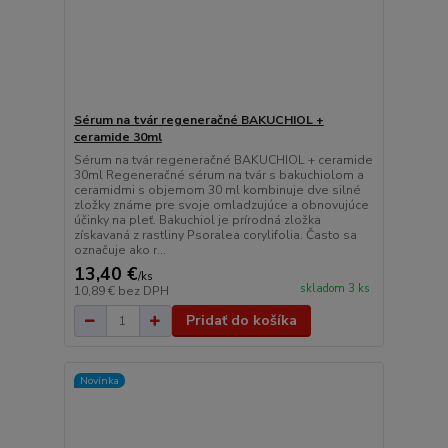
Sérum na tvár regeneračné BAKUCHIOL +
ceramide 30ml
Sérum na tvár regeneračné BAKUCHIOL + ceramide
30ml Regeneračné sérum na tvár s bakuchiolom a
ceramidmi s objemom 30 ml kombinuje dve silné
zložky známe pre svoje omladzujúce a obnovujúce
účinky na pleť. Bakuchiol je prírodná zložka
získavaná z rastliny Psoralea corylifolia. Často sa
označuje ako r...
13,40 €
/
ks
skladom 3 ks
10,89 €
bez DPH
Pridať do košíka
Novinka