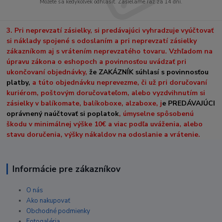
Môžete sa kedykoľvek odhlásiť. Zasielame raz za 14 dní.
3. Pri neprevzatí zásielky, si predávajúci vyhradzuje vyúčtovať
si náklady spojené s odoslaním a pri neprevzatí zásielky
zákazníkom aj s vrátením neprevzatého tovaru. Vzhľadom na
úpravu zákona o eshopoch a povinnosťou uvádzať pri
ukončovaní objednávky,
že ZAKÁZNÍK súhlasí s povinnosťou
platby,
a túto objednávku neprevezme, či už pri doručovaní
kuriérom, poštovým doručovateľom, alebo vyzdvihnutím si
zásielky v balíkomate, balíkoboxe, alzaboxe, j
e PREDÁVAJÚCI
oprávnený naúčtovať si poplatok
, úmyselne spôsobenú
škodu v minimálnej výške 10€ a viac podľa uváženia, alebo
stavu doručenia, výšky nákaldov na odoslanie a vrátenie.
Informácie pre zákazníkov
O nás
Ako nakupovať
Obchodné podmienky
Fotogaléria