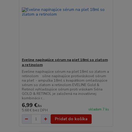
Eveline napínajúce sérum na pleť 18ml so zlatom
a retinolom
Eveline napínajúce sérum na pleť 18ml so zlatom a
retinolom silne napínajúce protivráskové sérum
na pleť - ampulka 18ml s kvapátkom omladzujúce
sérum so zlatom a retinolom EVELINE Gold &
Retinol vyhladzujúce sérum proti vráskam Séria
GOLD & RETINOL je založená na inovatívnej
kombinácii r...
6,99 €
/
ks
skladom 7 ks
5,68 €
bez DPH
Pridať do košíka