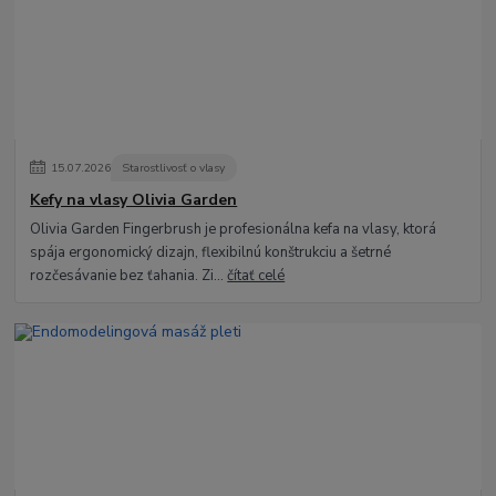
15
.
07
.
2026
Starostlivosť o vlasy
Kefy na vlasy Olivia Garden
Olivia Garden Fingerbrush je profesionálna kefa na vlasy, ktorá
spája ergonomický dizajn, flexibilnú konštrukciu a šetrné
rozčesávanie bez ťahania. Zi...
čítať celé