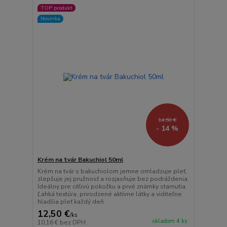
TOP produkt
Novinka
14,50 €
- 14 %
Krém na tvár Bakuchiol 50ml
Krém na tvár s bakuchiolom jemne omladzuje pleť,
zlepšuje jej pružnosť a rozjasňuje bez podráždenia.
Ideálny pre citlivú pokožku a prvé známky starnutia.
Ľahká textúra, prirodzené aktívne látky a viditeľne
hladšia pleť každý deň.
12,50 €
/
ks
skladom 4 ks
10,16 €
bez DPH