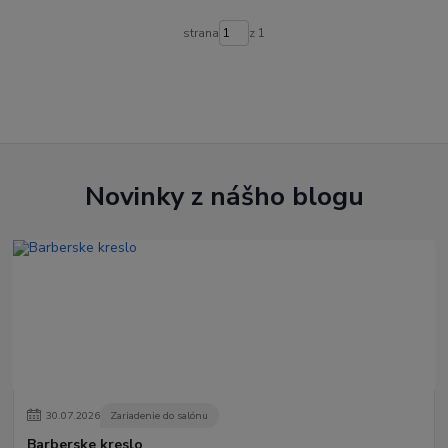
strana
z 1
Novinky z nášho blogu
30
.
07
.
2026
Zariadenie do salónu
Barberske kreslo