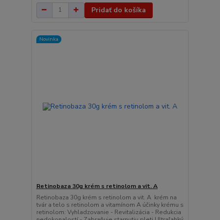
Pridať do košíka
Novinka
Retinobaza 30g krém s retinolom a vit. A
Retinobaza 30g krém s retinolom a vit. A krém na
tvár a telo s retinolom a vitamínom A účinky krému s
retinolom: Vyhladzovanie - Revitalizácia - Redukcia
nedokonalostí - Zabraňuje starnutiu pleti Ultraľahký