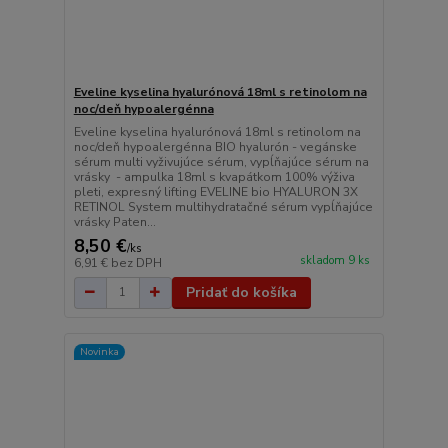
Eveline kyselina hyalurónová 18ml s retinolom na
noc/deň hypoalergénna
Eveline kyselina hyalurónová 18ml s retinolom na
noc/deň hypoalergénna BIO hyalurón - vegánske
sérum multi vyživujúce sérum, vypĺňajúce sérum na
vrásky - ampulka 18ml s kvapátkom 100% výživa
pleti, expresný lifting EVELINE bio HYALURON 3X
RETINOL System multihydratačné sérum vypĺňajúce
vrásky Paten...
8,50 €
/
ks
skladom 9 ks
6,91 €
bez DPH
Pridať do košíka
Novinka