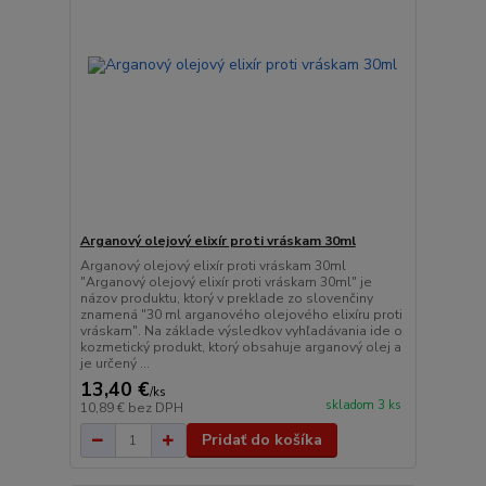
Arganový olejový elixír proti vráskam 30ml
Arganový olejový elixír proti vráskam 30ml
"Arganový olejový elixír proti vráskam 30ml" je
názov produktu, ktorý v preklade zo slovenčiny
znamená "30 ml arganového olejového elixíru proti
vráskam". Na základe výsledkov vyhľadávania ide o
kozmetický produkt, ktorý obsahuje arganový olej a
je určený ...
13,40 €
/
ks
skladom 3 ks
10,89 €
bez DPH
Pridať do košíka