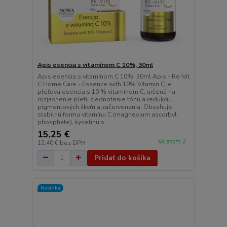
Apis esencia s vitamínom C 10%, 30ml
Apis esencia s vitamínom C 10%, 30ml Apis - Re-Vit
C Home Care - Essence with 10% Vitamin C je
pleťová esencia s 10 % vitamínom C, určená na
rozjasnenie pleti, zjednotenie tónu a redukciu
pigmentových škvŕn a začervenania. Obsahuje
stabilnú formu vitamínu C (magnesium ascorbyl
phosphate), kyselinu s...
15,25 €
skladom 2
12,40 €
bez DPH
Pridať do košíka
Novinka