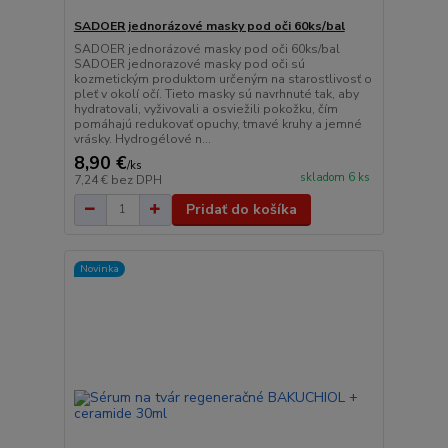
SADOER jednorázové masky pod oči 60ks/bal
SADOER jednorázové masky pod oči 60ks/bal
SADOER jednorazové masky pod oči sú
kozmetickým produktom určeným na starostlivosť o
pleť v okolí očí. Tieto masky sú navrhnuté tak, aby
hydratovali, vyživovali a osviežili pokožku, čím
pomáhajú redukovať opuchy, tmavé kruhy a jemné
vrásky. Hydrogélové n...
8,90 €
/
ks
skladom 6 ks
7,24 €
bez DPH
Pridať do košíka
Novinka