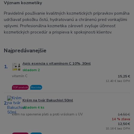
Význam kozmetiky
Pravidelné používanie kvalitných kozmetických prípravkov pomáha
udržiavať pokožku čistú, hydratovanú a chránenú pred vonkajšími
vplyvmi. Profesionálna kozmetika zároveň zvyšuje účinnosť
kozmetických procedúr a prispieva k spokojnosti klientov.
Najpredávanejšie
Apis esencia s vitamínom C 10%, 30ml
1.
skladom 2
vitamín C
15,25 €
12,40 € bez DPH
TOP produkt
Novinka
Krém na tvár Bakuchiol 50ml
2.
skladom 4 ks
krém na spevnenie pleti a proti vráskam s UV
14,50 €
14 % zľava
12,50 €
10,16 € bez DPH