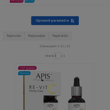
TOP produkt
Novinka
Upresniť parametre
Najnovšie
Najlacnejšie
Najdrahšie
Zobrazujem 1-11 z 11
strana
z 1
TOP produkt
Novinka