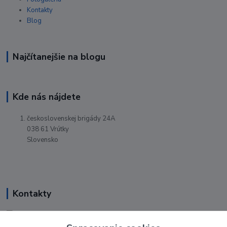
Kontakty
Blog
Najčítanejšie na blogu
Kde nás nájdete
československej brigády 24A
038 61 Vrútky
Slovensko
Kontakty
Renáta Harenčáková
+421 948 050 205