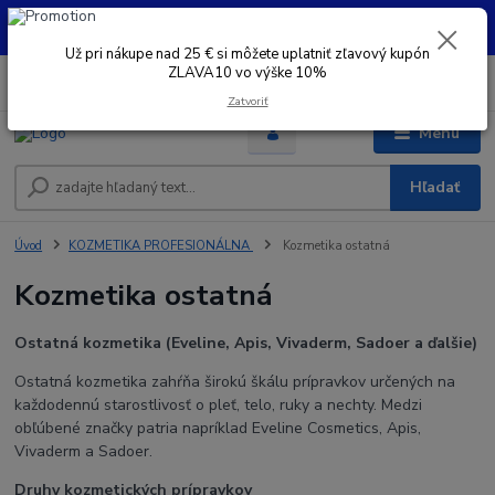
UŽ PRI NÁKUPE OD 30 € SI MOŽETE UPLATNIŤ ZĽAVOVÝ KUPÓN -
ZLAVA10 - VO VÝŠKE 10% platný do 31.08.2026
Už pri nákupe nad 25 € si môžete uplatniť zľavový kupón
ZLAVA10 vo výške 10%
0
ks
+421 948 050 205
EUR
za
0 €
Denne od 8.00- 16.00
Zatvoriť
Menu
Hľadať
Úvod
KOZMETIKA PROFESIONÁLNA
Kozmetika ostatná
Kozmetika ostatná
Ostatná kozmetika (Eveline, Apis, Vivaderm, Sadoer a ďalšie)
Ostatná kozmetika zahŕňa širokú škálu prípravkov určených na
každodennú starostlivosť o pleť, telo, ruky a nechty. Medzi
obľúbené značky patria napríklad Eveline Cosmetics, Apis,
Vivaderm a Sadoer.
Druhy kozmetických prípravkov