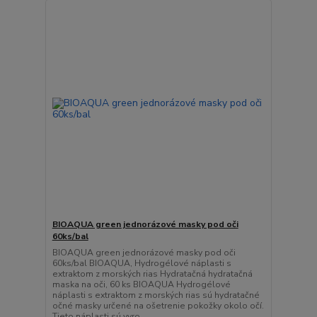
BIOAQUA green jednorázové masky pod oči
60ks/bal
BIOAQUA green jednorázové masky pod oči
60ks/bal BIOAQUA, Hydrogélové náplasti s
extraktom z morských rias Hydratačná hydratačná
maska ​​na oči, 60 ks BIOAQUA Hydrogélové
náplasti s extraktom z morských rias sú hydratačné
očné masky určené na ošetrenie pokožky okolo očí.
Tieto náplasti sú vyro...