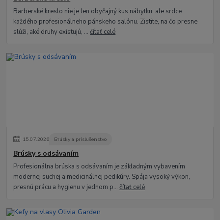
Barberské kreslo nie je len obyčajný kus nábytku, ale srdce
každého profesionálneho pánskeho salónu. Zistite, na čo presne
slúži, aké druhy existujú, ...
čítať celé
15
.
07
.
2026
Brúsky a príslušenstvo
Brúsky s odsávaním
Profesionálna brúska s odsávaním je základným vybavením
modernej suchej a medicinálnej pedikúry. Spája vysoký výkon,
presnú prácu a hygienu v jednom p...
čítať celé