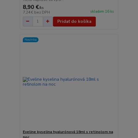
8,90 €
/
ks
skladom 16 ks
7,24 €
bez DPH
Pridať do košíka
Novinka
Eveline kyselina hyalurónová 18ml s retinolom na
noc