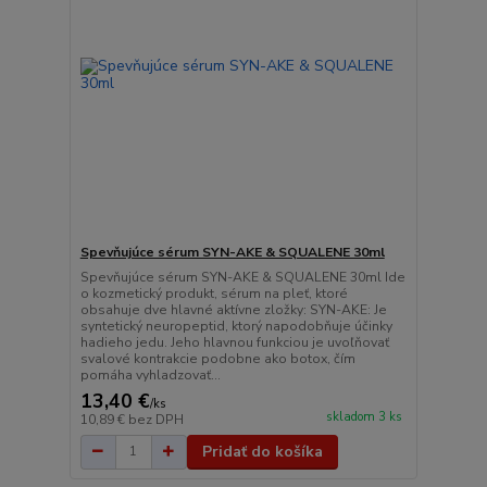
Spevňujúce sérum SYN-AKE & SQUALENE 30ml
Spevňujúce sérum SYN-AKE & SQUALENE 30ml Ide
o kozmetický produkt, sérum na pleť, ktoré
obsahuje dve hlavné aktívne zložky: SYN-AKE: Je
syntetický neuropeptid, ktorý napodobňuje účinky
hadieho jedu. Jeho hlavnou funkciou je uvoľňovať
svalové kontrakcie podobne ako botox, čím
pomáha vyhladzovať...
13,40 €
/
ks
skladom 3 ks
10,89 €
bez DPH
Pridať do košíka