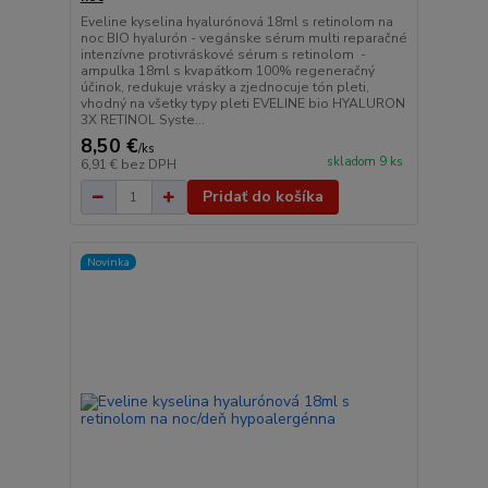
Eveline kyselina hyalurónová 18ml s retinolom na
noc BIO hyalurón - vegánske sérum multi reparačné
intenzívne protivráskové sérum s retinolom -
ampulka 18ml s kvapátkom 100% regeneračný
účinok, redukuje vrásky a zjednocuje tón pleti,
vhodný na všetky typy pleti EVELINE bio HYALURON
3X RETINOL Syste...
8,50 €
/
ks
skladom 9 ks
6,91 €
bez DPH
Pridať do košíka
Novinka