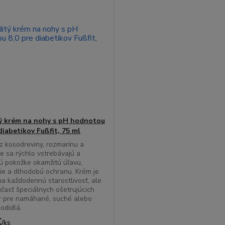
ý krém na nohy s pH hodnotou
diabetikov Fußfit, 75 ml
z kosodreviny, rozmarínu a
e sa rýchlo vstrebávajú a
ú pokožke okamžitú úľavu,
ie a dlhodobú ochranu. Krém je
a každodennú starostlivosť, ale
účasť špeciálnych ošetrujúcich
r pre namáhané, suché alebo
hodidlá.
€
/
ks