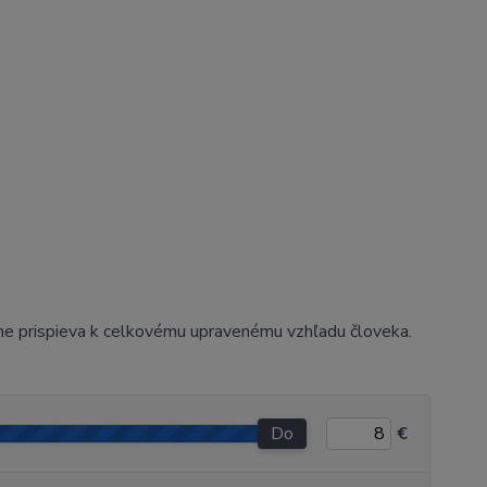
azne prispieva k celkovému upravenému vzhľadu človeka.
Do
€