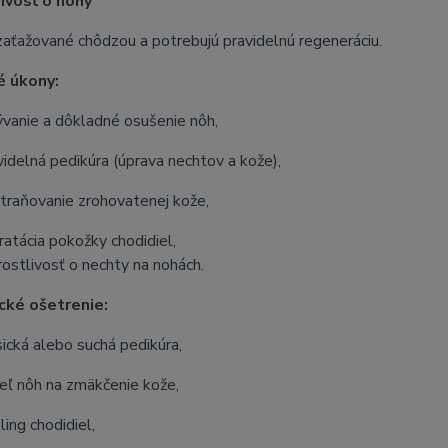
ivosť o nohy
aťažované chôdzou a potrebujú pravidelnú regeneráciu.
é úkony:
vanie a dôkladné osušenie nôh,
videlná pedikúra (úprava nechtov a kože),
traňovanie zrohovatenej kože,
ratácia pokožky chodidiel,
rostlivosť o nechty na nohách.
cké ošetrenie:
sická alebo suchá pedikúra,
eľ nôh na zmäkčenie kože,
ling chodidiel,