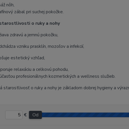
áž nôh,
afínový zábal pri suchej pokožke.
tarostlivosti o ruky a nohy
žiava zdravú a jemnú pokožku,
dchádza vzniku prasklín, mozoľov a infekcií,
pšuje estetický vzhľad,
poruje relaxáciu a celkovú pohodu,
súčasťou profesionálnych kozmetických a wellness služieb.
á starostlivosť o ruky a nohy je základom dobrej hygieny a výr
€
Od