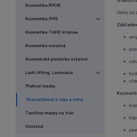
Starostl
Kozmetika RYOR
Nohy sú z
Kozmetika SYIS
Základn
Kozmetika TAHE Intense
umý
Kozmetika ostatná
pra
Kozmetické pomôcky ostatné
ods
Lash lifting, Laminácia
hyd
sta
Pleťové masky
Kozmeti
Starostlivosť o ruky a nohy
kla
Textilné masky na tvár
kúp
Ostatné
pee