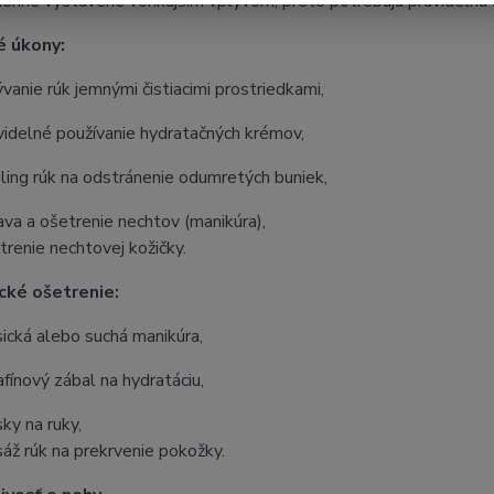
enne vystavené vonkajším vplyvom, preto potrebujú pravidelnú s
é úkony:
vanie rúk jemnými čistiacimi prostriedkami,
videlné používanie hydratačných krémov,
ling rúk na odstránenie odumretých buniek,
ava a ošetrenie nechtov (manikúra),
trenie nechtovej kožičky.
cké ošetrenie:
sická alebo suchá manikúra,
afínový zábal na hydratáciu,
ky na ruky,
áž rúk na prekrvenie pokožky.