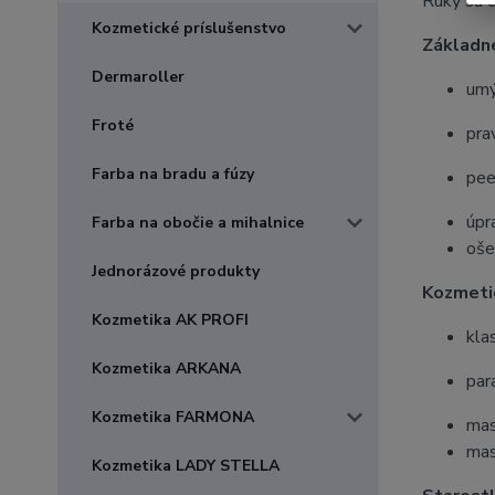
Ruky sú d
Kozmetické príslušenstvo
Základn
Dermaroller
umý
Froté
pra
Farba na bradu a fúzy
pee
úpr
Farba na obočie a mihalnice
oše
Jednorázové produkty
Kozmeti
Kozmetika AK PROFI
kla
Kozmetika ARKANA
par
Kozmetika FARMONA
mas
mas
Kozmetika LADY STELLA