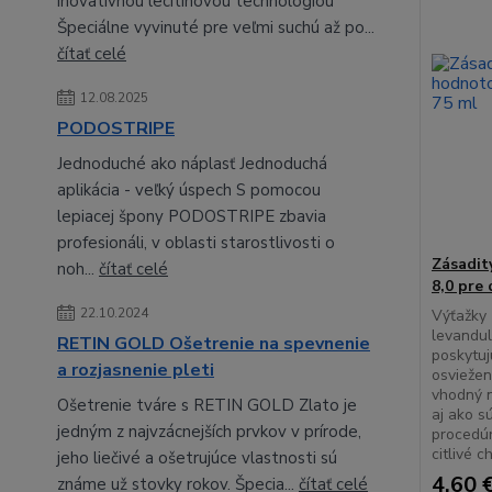
inovatívnou lecitínovou technológiou
Špeciálne vyvinuté pre veľmi suchú až po...
čítať celé
12.08.2025
PODOSTRIPE
Jednoduché ako náplasť Jednoduchá
aplikácia - veľký úspech S pomocou
lepiacej špony PODOSTRIPE zbavia
profesionáli, v oblasti starostlivosti o
Zásadit
noh...
čítať celé
8,0 pre 
22.10.2024
Výťažky 
levandul
RETIN GOLD Ošetrenie na spevnenie
poskytuj
a rozjasnenie pleti
osviežen
vhodný n
Ošetrenie tváre s RETIN GOLD Zlato je
aj ako s
jedným z najvzácnejších prvkov v prírode,
procedú
citlivé c
jeho liečivé a ošetrujúce vlastnosti sú
4,60 
známe už stovky rokov. Špecia...
čítať celé