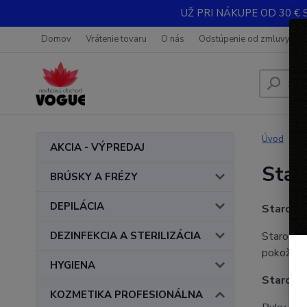
UŽ PRI NÁKUPE OD 30 € 
Domov
Vrátenie tovaru
O nás
Odstúpenie od zmluvy
Úvod
AKCIA - VÝPREDAJ
Star
BRÚSKY A FRÉZY
DEPILÁCIA
Starostl
DEZINFEKCIA A STERILIZÁCIA
Starostli
pokožky,
HYGIENA
Starostl
KOZMETIKA PROFESIONÁLNA