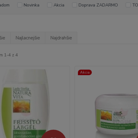
adom
Novinka
Akcia
Doprava ZADARMO
TO
šie
Najlacnejšie
Najdrahšie
m 1-4 z 4
Akcia