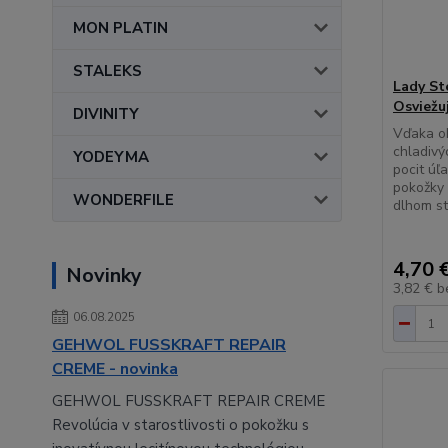
MON PLATIN
STALEKS
Lady St
Osviežu
DIVINITY
Vďaka ob
chladivý
YODEYMA
pocit úľ
pokožky 
WONDERFILE
dlhom st
4,70 
Novinky
3,82 €
b
06.08.2025
GEHWOL FUSSKRAFT REPAIR
CREME - novinka
GEHWOL FUSSKRAFT REPAIR CREME
Revolúcia v starostlivosti o pokožku s