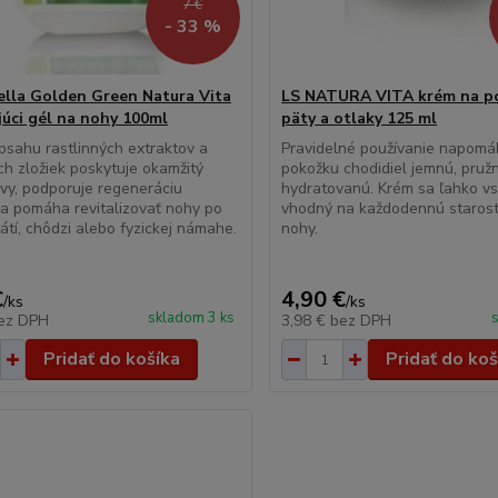
7 €
- 33 %
ella Golden Green Natura Vita
LS NATURA VITA krém na p
júci gél na nohy 100ml
päty a otlaky 125 ml
sahu rastlinných extraktov a
Pravidelné používanie napomá
ch zložiek poskytuje okamžitý
pokožku chodidiel jemnú, pruž
avy, podporuje regeneráciu
hydratovanú. Krém sa ľahko vs
a pomáha revitalizovať nohy po
vhodný na každodennú starost
átí, chôdzi alebo fyzickej námahe.
nohy.
€
4,90 €
/
ks
/
ks
skladom 3 ks
ez DPH
3,98 €
bez DPH
Pridať do košíka
Pridať do koš