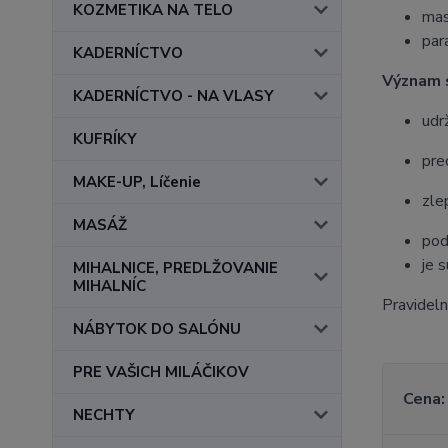
KOZMETIKA NA TELO
mas
par
KADERNÍCTVO
Význam s
KADERNÍCTVO - NA VLASY
udr
KUFRÍKY
pre
MAKE-UP, Líčenie
zle
MASÁŽ
pod
je 
MIHALNICE, PREDLŽOVANIE
MIHALNÍC
Pravideln
NÁBYTOK DO SALÓNU
PRE VAŠICH MILÁČIKOV
Cena:
NECHTY