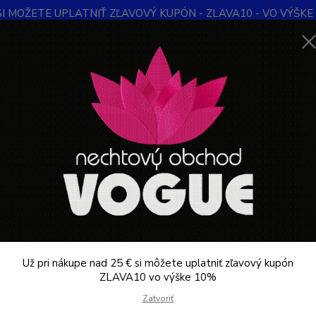
SI MOŽETE UPLATNIŤ ZĽAVOVÝ KUPÓN - ZLAVA10 - VO VÝŠKE 1
Obchodné podmienky
Kontakty
Ochrana súkromia
Blog
Neviet
Hľadať
+421
Denne 
KOZMETIKA PROFESIONÁLNA
Starostlivosť o ruky a nohy
ostlivosť o ruky a nohy
ivosť o ruky a nohy
vosť o ruky a nohy je dôležitou súčasťou osobnej hygieny a kozme
 nechtov a predchádza rôznym problémom, ako je suchá pokožka,
Už pri nákupe nad 25 € si môžete uplatniť zľavový kupón
ZLAVA10 vo výške 10%
ivosť o ruky
Zatvoriť