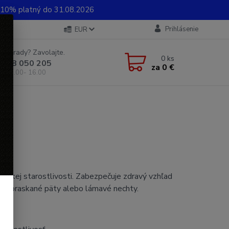
0% platný do 31.08.2026
Prihlásenie
EUR
e si rady? Zavolajte.
0
ks
 948 050 205
za
0 €
od 8.00- 16.00
tickej starostlivosti. Zabezpečuje zdravý vzhľad
 popraskané päty alebo lámavé nechty.