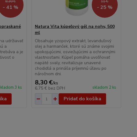
8,30 €
11 €
- 41 %
- 25 %
opraskané
Natura Vita kúpeľový gél na nohy, 500
ml
ha udržiavať
Obsahuje yzopový extrakt, levanduľový
nú a
olej a harmanček, ktoré sú známe svojimi
trebáva a je
upokojujúcimi, osviežujúcimi a ochrannými
livosť o
vlastnosťami. Kúpeľ pomáha uvoľňovať
napäté svaly, revitalizuje unavené
chodidlá a prináša príjemnú úľavu po
náročnom dni.
8,30 €
/
ks
skladom 3 ks
skladom 2 ks
6,75 €
bez DPH
íka
Pridať do košíka