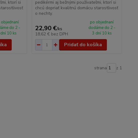
mi, ktorí si
pedikérmi aj bežnými používateľmi, ktorí si
tarostlivosť
chcú dopriať kvalitnú domácu starostlivosť
o nechty.
 objednaní
po objednaní
22,90 €
áme do 2 -
dodáme do 2 -
/
ks
 dní 10 ks
3 dní 10 ks
18,62 €
bez DPH
íka
Pridať do košíka
strana
z 1