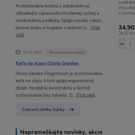
pedikérm
Profesionálna brúska s odsávaním je
chcú dop
základným vybavením modernej suchej a
o nechty
medicinálnej pedikúry. Spája vysoký výkon,
34,90
presnú prácu a hygienu v jednom p...
čítať
28,37 €
celé
15.07.2026
Starostlivosť o vlasy
Kefy na vlasy Olivia Garden
Olivia Garden Fingerbrush je profesionálna
kefa na vlasy, ktorá spája ergonomický
dizajn, flexibilnú konštrukciu a šetrné
rozčesávanie bez ťahania. Zi...
čítať celé
Zobraziť všetky články
Nepremeškajte novinky, akcie