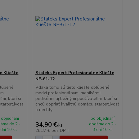
e Kliešte
Staleks Expert Profesionálne Kliešte
NE-61-12
bľúbené
Vďaka tomu sú tieto kliešte obľúbené
mi,
medzi profesionálnymi manikérmi,
mi, ktorí si
pedikérmi aj bežnými používateľmi, ktorí si
tarostlivosť
chcú dopriať kvalitnú domácu starostlivosť
o nechty.
 objednaní
po objednaní
34,90 €
áme do 2 -
dodáme do 2 -
/
ks
 dní 10 ks
3 dní 10 ks
28,37 €
bez DPH