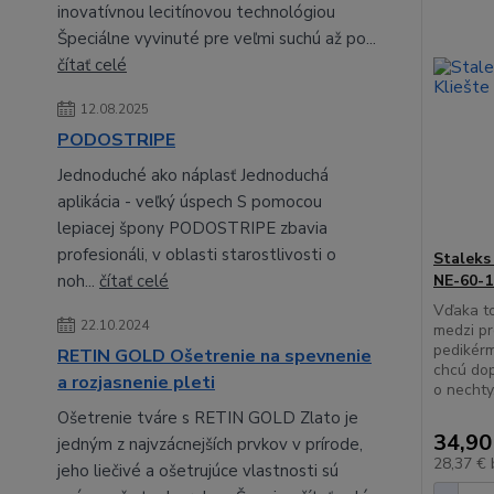
inovatívnou lecitínovou technológiou
Špeciálne vyvinuté pre veľmi suchú až po...
čítať celé
12.08.2025
PODOSTRIPE
Jednoduché ako náplasť Jednoduchá
aplikácia - veľký úspech S pomocou
lepiacej špony PODOSTRIPE zbavia
profesionáli, v oblasti starostlivosti o
Staleks
noh...
čítať celé
NE-60-1
Vďaka to
22.10.2024
medzi pr
pedikérm
RETIN GOLD Ošetrenie na spevnenie
chcú dop
a rozjasnenie pleti
o nechty
Ošetrenie tváre s RETIN GOLD Zlato je
34,90
jedným z najvzácnejších prvkov v prírode,
28,37 €
jeho liečivé a ošetrujúce vlastnosti sú