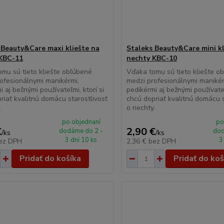
 Beauty&Care maxi kliešte na
Staleks Beauty&Care mini kl
KBC-11
nechty KBC-10
mu sú tieto kliešte obľúbené
Vďaka tomu sú tieto kliešte o
ofesionálnymi manikérmi,
medzi profesionálnymi manikér
i aj bežnými používateľmi, ktorí si
pedikérmi aj bežnými používateľ
riať kvalitnú domácu starostlivosť
chcú dopriať kvalitnú domácu s
.
o nechty.
po objednaní
po
€
2,90 €
dodáme do 2 -
dod
/
ks
/
ks
3 dní 10 ks
3
ez DPH
2,36 €
bez DPH
Pridať do košíka
Pridať do koš