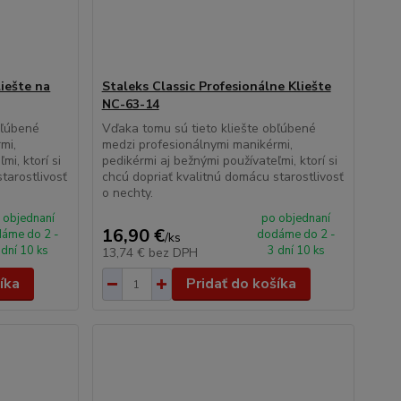
iešte na
Staleks Classic Profesionálne Kliešte
NC-63-14
bľúbené
Vďaka tomu sú tieto kliešte obľúbené
mi,
medzi profesionálnymi manikérmi,
mi, ktorí si
pedikérmi aj bežnými používateľmi, ktorí si
tarostlivosť
chcú dopriať kvalitnú domácu starostlivosť
o nechty.
 objednaní
po objednaní
16,90 €
áme do 2 -
dodáme do 2 -
/
ks
 dní 10 ks
3 dní 10 ks
13,74 €
bez DPH
íka
Pridať do košíka