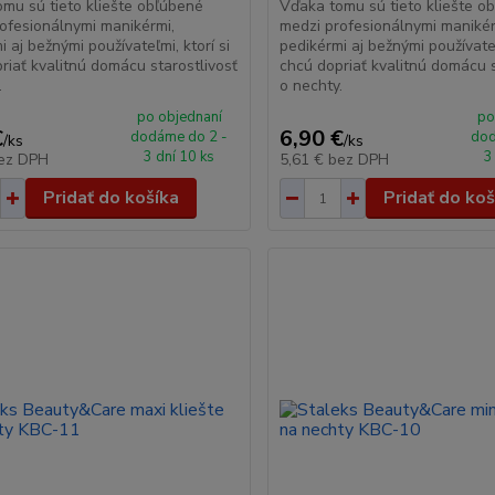
mu sú tieto kliešte obľúbené
Vďaka tomu sú tieto kliešte o
ofesionálnymi manikérmi,
medzi profesionálnymi manikér
i aj bežnými používateľmi, ktorí si
pedikérmi aj bežnými používateľ
riať kvalitnú domácu starostlivosť
chcú dopriať kvalitnú domácu s
.
o nechty.
po objednaní
po
€
6,90 €
dodáme do 2 -
dod
/
ks
/
ks
3 dní 10 ks
3
ez DPH
5,61 €
bez DPH
Pridať do košíka
Pridať do koš