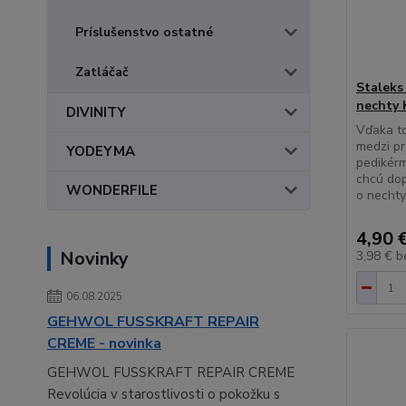
Príslušenstvo ostatné
Zatláčač
Staleks
nechty 
DIVINITY
Vďaka to
medzi pr
YODEYMA
pedikérm
chcú dop
WONDERFILE
o nechty
4,90 
Novinky
3,98 €
b
06.08.2025
GEHWOL FUSSKRAFT REPAIR
CREME - novinka
GEHWOL FUSSKRAFT REPAIR CREME
Revolúcia v starostlivosti o pokožku s