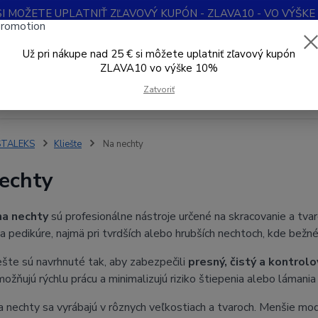
SI MOŽETE UPLATNIŤ ZĽAVOVÝ KUPÓN - ZLAVA10 - VO VÝŠKE 1
Obchodné podmienky
Kontakty
Ochrana súkromia
Blog
Už pri nákupe nad 25 € si môžete uplatniť zľavový kupón
ZLAVA10 vo výške 10%
Neviet
Hľadať
+421
Zatvoriť
Denne 
STALEKS
Kliešte
Na nechty
echty
na nechty
sú profesionálne nástroje určené na skracovanie a tva
a pedikúre, najmä pri tvrdších alebo hrubších nechtoch, kde bežné
ešte sú navrhnuté tak, aby zabezpečili
presný, čistý a kontrolo
ožňujú rýchlu prácu a minimalizujú riziko štiepenia alebo lámania
a nechty sa vyrábajú v rôznych veľkostiach a tvaroch. Menšie mode