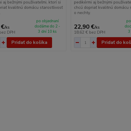
i aj bežnými používateľmi, ktorí si
pedikérmi aj bežnými používateľ
riať kvalitnú domácu starostlivosť
chcú dopriať kvalitnú domácu s
.
o nechty.
po objednaní
po
 €
22,90 €
dodáme do 2 -
dod
/
ks
/
ks
3 dní 10 ks
3
bez DPH
18,62 €
bez DPH
Pridať do košíka
Pridať do koš