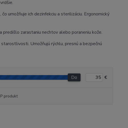
tvrdšie.
e
, čo umožňuje ich dezinfekciu a sterilizáciu. Ergonomický
 sa predišlo zarastaniu nechtov alebo poraneniu kože.
starostlivosti. Umožňujú rýchlu, presnú a bezpečnú
Do
€
P produkt