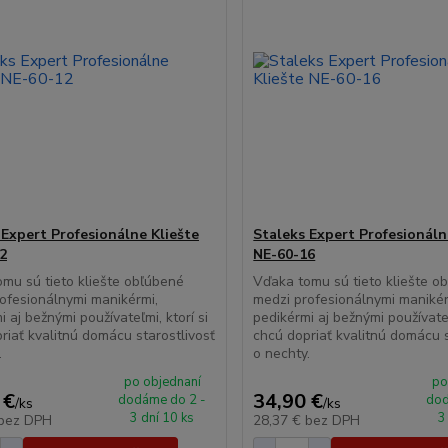
 Expert Profesionálne Kliešte
Staleks Expert Profesionáln
2
NE-60-16
mu sú tieto kliešte obľúbené
Vďaka tomu sú tieto kliešte o
ofesionálnymi manikérmi,
medzi profesionálnymi manikér
i aj bežnými používateľmi, ktorí si
pedikérmi aj bežnými používateľ
riať kvalitnú domácu starostlivosť
chcú dopriať kvalitnú domácu s
.
o nechty.
po objednaní
po
 €
34,90 €
dodáme do 2 -
dod
/
ks
/
ks
3 dní 10 ks
3
bez DPH
28,37 €
bez DPH