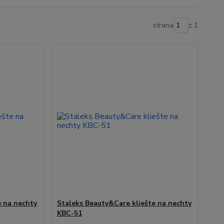
strana
z 1
e na nechty
Staleks Beauty&Care kliešte na nechty
KBC-51