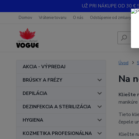
UŽ PRI NÁKUPE OD 30 € 
Domov
Vrátenie tovaru
O nás
Odstúpenie od zmluvy
Úvod
AKCIA - VÝPREDAJ
Na n
BRÚSKY A FRÉZY
DEPILÁCIA
Kliešte 
manikúre 
DEZINFEKCIA A STERILIZÁCIA
Tieto kli
HYGIENA
čepele um
KOZMETIKA PROFESIONÁLNA
Kliešte n