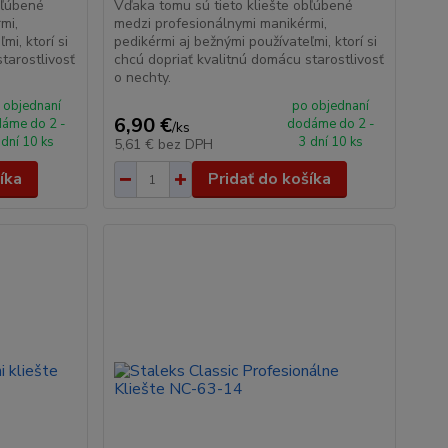
bľúbené
Vďaka tomu sú tieto kliešte obľúbené
mi,
medzi profesionálnymi manikérmi,
mi, ktorí si
pedikérmi aj bežnými používateľmi, ktorí si
tarostlivosť
chcú dopriať kvalitnú domácu starostlivosť
o nechty.
 objednaní
po objednaní
6,90 €
áme do 2 -
dodáme do 2 -
/
ks
 dní 10 ks
3 dní 10 ks
5,61 €
bez DPH
íka
Pridať do košíka