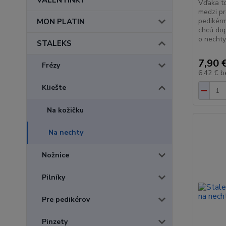
VALENTÍNKY
Vďaka to
medzi pr
pedikérm
MON PLATIN
chcú dop
o nechty
STALEKS
7,90 
Frézy
6,42 €
b
Kliešte
Na kožičku
Na nechty
Nožnice
Pilníky
Pre pedikérov
Pinzety