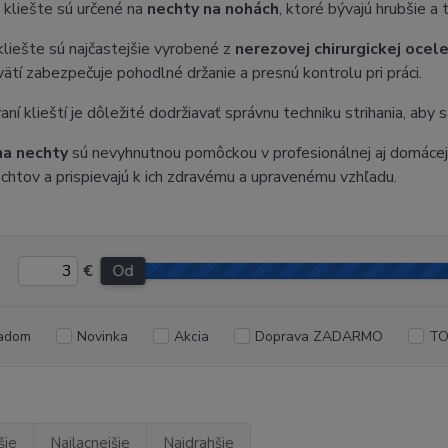
 kliešte sú určené na
nechty na nohách
, ktoré bývajú hrubšie a 
kliešte sú najčastejšie vyrobené z
nerezovej chirurgickej ocel
vätí zabezpečuje pohodlné držanie a presnú kontrolu pri práci.
vaní klieští je dôležité dodržiavať správnu techniku strihania, aby
na nechty
sú nevyhnutnou pomôckou v profesionálnej aj domácej 
chtov a prispievajú k ich zdravému a upravenému vzhľadu.
€
Od
adom
Novinka
Akcia
Doprava ZADARMO
TO
šie
Najlacnejšie
Najdrahšie