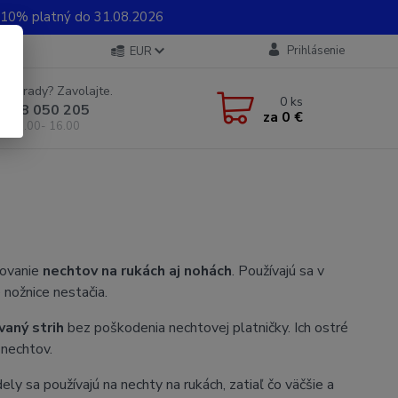
0% platný do 31.08.2026
Prihlásenie
EUR
e si rady? Zavolajte.
0
ks
 948 050 205
za
0 €
od 8.00- 16.00
rovanie
nechtov na rukách aj nohách
. Používajú sa v
 nožnice nestačia.
vaný strih
bez poškodenia nechtovej platničky. Ich ostré
 nechtov.
ly sa používajú na nechty na rukách, zatiaľ čo väčšie a