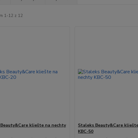
m 1-12 z 12
 Beauty&Care kliešte na nechty
Staleks Beauty&Care kliešt
KBC-50