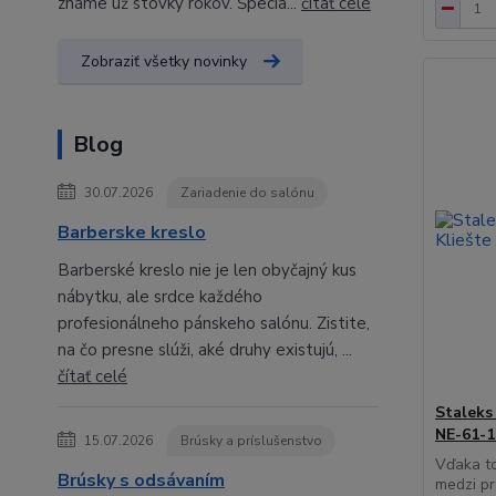
známe už stovky rokov. Špecia...
čítať celé
Zobraziť všetky novinky
Blog
30.07.2026
Zariadenie do salónu
Barberske kreslo
Barberské kreslo nie je len obyčajný kus
nábytku, ale srdce každého
profesionálneho pánskeho salónu. Zistite,
na čo presne slúži, aké druhy existujú, ...
čítať celé
Staleks
NE-61-1
15.07.2026
Brúsky a príslušenstvo
Vďaka to
Brúsky s odsávaním
medzi pr