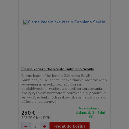
Čierne kadernícke kreslo Gabbiano Sevilla
Čierne kadernícke kreslo Gabbiano Sevilla
Gabbiano je luxusná talianska značka kaderníckeho
vybavenia a nábytku, vyznačujúca sa
spoľahlivosťou, kvalitou a estetikou spracovania,
ako aj vysokým komfortom používania. V ponuke je
veľký výber funkčných prvkov vybavenia salónu, ako
sú kreslá, autoumyvárn...
Na objednávku,
250 €
dodanie do 3 - 4 dní
180
203,25 €
bez DPH
Pridať do košíka