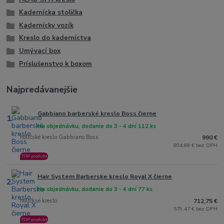
Kadernícka stolička
Kadernícky vozík
Kreslo do kaderníctva
Umývací box
Príslušenstvo k boxom
Najpredávanejšie
Gabbiano barberské kreslo Boss čierne
1.
Na objednávku, dodanie do 3 - 4 dní 112 ks
holičské kreslo Gabbiano Boss
990 €
804,88 € bez DPH
TOP produkt
Hair System Barberske kreslo Royal X čierne
2.
Na objednávku, dodanie do 3 - 4 dní 77 ks
holičksé kreslo
712,75 €
579,47 € bez DPH
TOP produkt