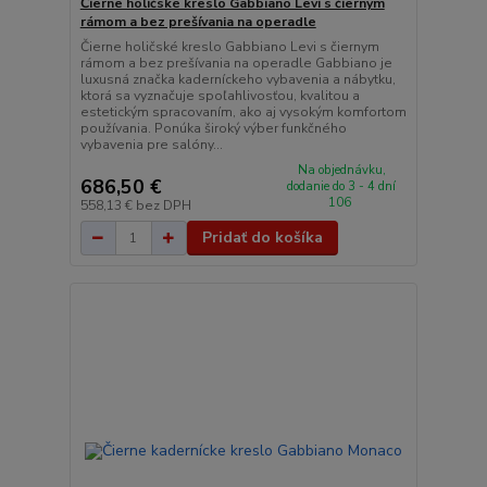
Čierne holičské kreslo Gabbiano Levi s čiernym
rámom a bez prešívania na operadle
Čierne holičské kreslo Gabbiano Levi s čiernym
rámom a bez prešívania na operadle Gabbiano je
luxusná značka kaderníckeho vybavenia a nábytku,
ktorá sa vyznačuje spoľahlivosťou, kvalitou a
estetickým spracovaním, ako aj vysokým komfortom
používania. Ponúka široký výber funkčného
vybavenia pre salóny...
Na objednávku,
686,50 €
dodanie do 3 - 4 dní
106
558,13 €
bez DPH
Pridať do košíka