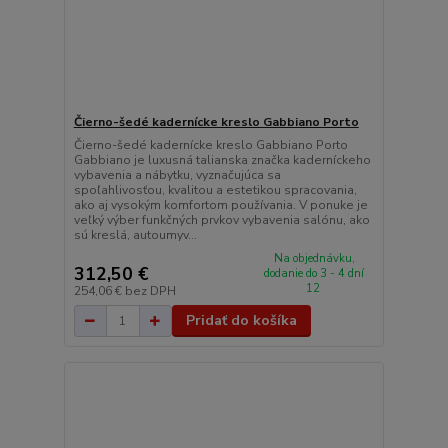
Čierno-šedé kadernícke kreslo Gabbiano Porto
Čierno-šedé kadernícke kreslo Gabbiano Porto
Gabbiano je luxusná talianska značka kaderníckeho
vybavenia a nábytku, vyznačujúca sa
spoľahlivosťou, kvalitou a estetikou spracovania,
ako aj vysokým komfortom používania. V ponuke je
veľký výber funkčných prvkov vybavenia salónu, ako
sú kreslá, autoumyv...
Na objednávku,
312,50 €
dodanie do 3 - 4 dní
12
254,06 €
bez DPH
Pridať do košíka