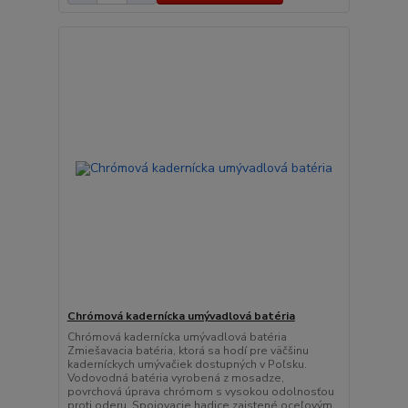
Chrómová kadernícka umývadlová batéria
Chrómová kadernícka umývadlová batéria
Zmiešavacia batéria, ktorá sa hodí pre väčšinu
kaderníckych umývačiek dostupných v Poľsku.
Vodovodná batéria vyrobená z mosadze,
povrchová úprava chrómom s vysokou odolnosťou
proti oderu. Spojovacie hadice zaistené oceľovým