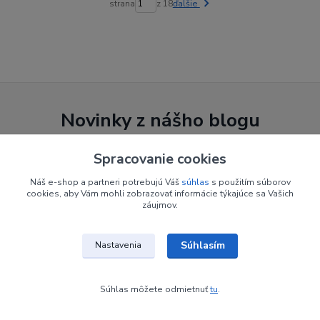
strana
z 18
ďalšie
Novinky z nášho blogu
Spracovanie cookies
Náš e-shop a partneri potrebujú Váš
súhlas
s použitím súborov
cookies, aby Vám mohli zobrazovať informácie týkajúce sa Vašich
záujmov.
Súhlasím
Nastavenia
30
.
07
.
2026
Zariadenie do salónu
Súhlas môžete odmietnuť
tu
.
Barberske kreslo
Barberské kreslo nie je len obyčajný kus nábytku, ale srdce