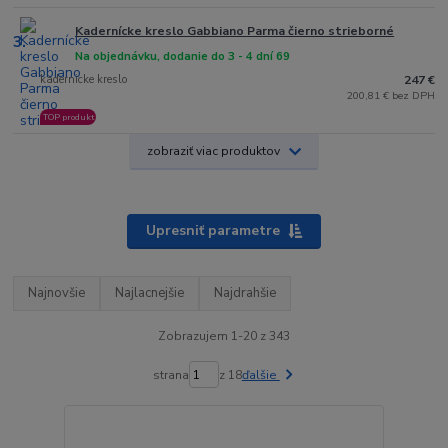
Kadernícke kreslo Gabbiano Parma čierno strieborné
3.
Na objednávku, dodanie do 3 - 4 dní 69
kadernicke kreslo
247 €
200,81 € bez DPH
TOP produkt
zobraziť viac produktov
Upresniť parametre
Najnovšie
Najlacnejšie
Najdrahšie
Zobrazujem 1-20 z 343
strana
z 18
ďalšie