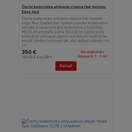
Čierny kadernícka umývacia stanica Hair System
Edge Noir
Čierny kadernícka umývacia stanica Hair System
Edge Noir Značka Hair System ponúka široký výber
nábytku a vybavenia pre kaderníctva a holičstvá.
Medzi ich produkty patria štýlové recepčné pulty,
pohodlné umývacie stanice a praktické kadernícke
kreslá, všetky navrhnuté tak, aby spĺňali potreby ich
po...
350 €
Na objednávku,
dodanie do 3 - 4 dní
284,55 €
bez DPH
Detail