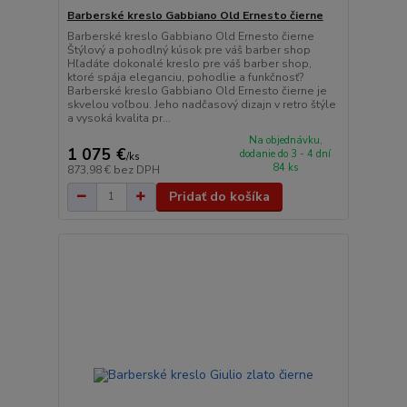
Barberské kreslo Gabbiano Old Ernesto čierne
Barberské kreslo Gabbiano Old Ernesto čierne
Štýlový a pohodlný kúsok pre váš barber shop
Hľadáte dokonalé kreslo pre váš barber shop,
ktoré spája eleganciu, pohodlie a funkčnosť?
Barberské kreslo Gabbiano Old Ernesto čierne je
skvelou voľbou. Jeho nadčasový dizajn v retro štýle
a vysoká kvalita pr...
Na objednávku,
1 075 €
dodanie do 3 - 4 dní
/
ks
84 ks
873,98 €
bez DPH
Pridať do košíka