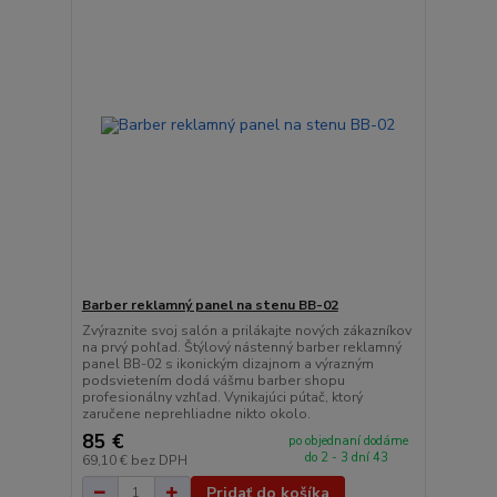
Barber reklamný panel na stenu BB-02
Zvýraznite svoj salón a prilákajte nových zákazníkov
na prvý pohľad. Štýlový nástenný barber reklamný
panel BB-02 s ikonickým dizajnom a výrazným
podsvietením dodá vášmu barber shopu
profesionálny vzhľad. Vynikajúci pútač, ktorý
zaručene neprehliadne nikto okolo.
85 €
po objednaní dodáme
do 2 - 3 dní 43
69,10 €
bez DPH
Pridať do košíka