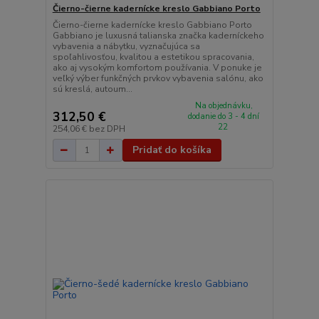
Čierno-čierne kadernícke kreslo Gabbiano Porto
Čierno-čierne kadernícke kreslo Gabbiano Porto
Gabbiano je luxusná talianska značka kaderníckeho
vybavenia a nábytku, vyznačujúca sa
spoľahlivosťou, kvalitou a estetikou spracovania,
ako aj vysokým komfortom používania. V ponuke je
veľký výber funkčných prvkov vybavenia salónu, ako
sú kreslá, autoum...
Na objednávku,
312,50 €
dodanie do 3 - 4 dní
22
254,06 €
bez DPH
Pridať do košíka