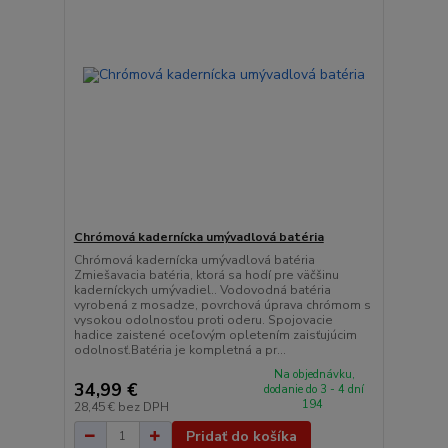
Chrómová kadernícka umývadlová batéria
Chrómová kadernícka umývadlová batéria
Zmiešavacia batéria, ktorá sa hodí pre väčšinu
kaderníckych umývadiel.. Vodovodná batéria
vyrobená z mosadze, povrchová úprava chrómom s
vysokou odolnosťou proti oderu. Spojovacie
hadice zaistené oceľovým opletením zaisťujúcim
odolnosť.Batéria je kompletná a pr...
Na objednávku,
34,99 €
dodanie do 3 - 4 dní
194
28,45 €
bez DPH
Pridať do košíka