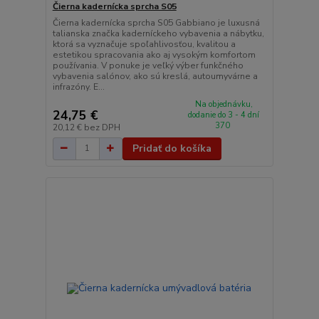
Čierna kadernícka sprcha S05
Čierna kadernícka sprcha S05 Gabbiano je luxusná
talianska značka kaderníckeho vybavenia a nábytku,
ktorá sa vyznačuje spoľahlivosťou, kvalitou a
estetikou spracovania ako aj vysokým komfortom
používania. V ponuke je veľký výber funkčného
vybavenia salónov, ako sú kreslá, autoumyvárne a
infrazóny. E...
Na objednávku,
24,75 €
dodanie do 3 - 4 dní
370
20,12 €
bez DPH
Pridať do košíka