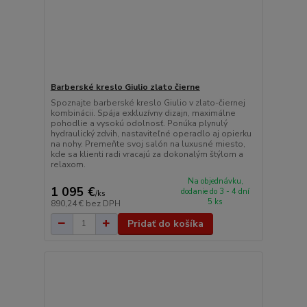
Barberské kreslo Giulio zlato čierne
Spoznajte barberské kreslo Giulio v zlato-čiernej
kombinácii. Spája exkluzívny dizajn, maximálne
pohodlie a vysokú odolnosť. Ponúka plynulý
hydraulický zdvih, nastaviteľné operadlo aj opierku
na nohy. Premeňte svoj salón na luxusné miesto,
kde sa klienti radi vracajú za dokonalým štýlom a
relaxom.
Na objednávku,
1 095 €
dodanie do 3 - 4 dní
/
ks
5 ks
890,24 €
bez DPH
Pridať do košíka