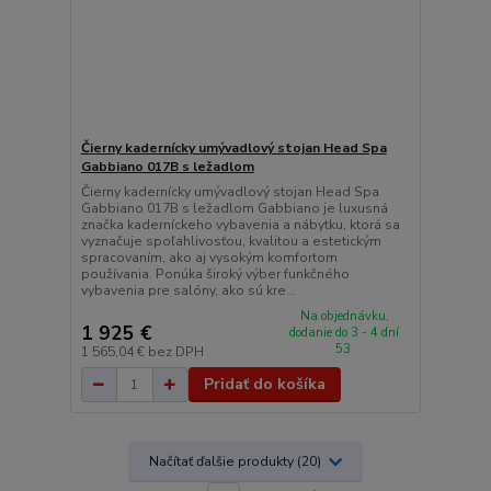
Čierny kadernícky umývadlový stojan Head Spa
Gabbiano 017B s ležadlom
Čierny kadernícky umývadlový stojan Head Spa
Gabbiano 017B s ležadlom Gabbiano je luxusná
značka kaderníckeho vybavenia a nábytku, ktorá sa
vyznačuje spoľahlivosťou, kvalitou a estetickým
spracovaním, ako aj vysokým komfortom
používania. Ponúka široký výber funkčného
vybavenia pre salóny, ako sú kre...
Na objednávku,
1 925 €
dodanie do 3 - 4 dní
53
1 565,04 €
bez DPH
Pridať do košíka
Načítať ďalšie produkty (20)