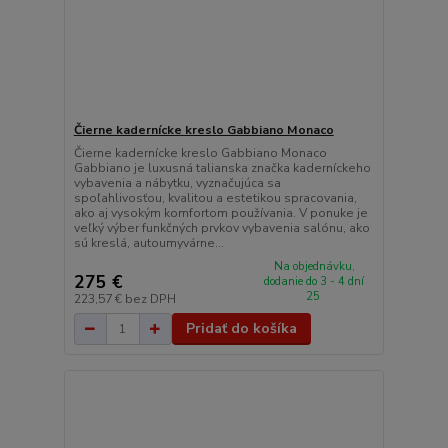
Čierne kadernícke kreslo Gabbiano Monaco
Čierne kadernícke kreslo Gabbiano Monaco
Gabbiano je luxusná talianska značka kaderníckeho
vybavenia a nábytku, vyznačujúca sa
spoľahlivosťou, kvalitou a estetikou spracovania,
ako aj vysokým komfortom používania. V ponuke je
veľký výber funkčných prvkov vybavenia salónu, ako
sú kreslá, autoumyvárne...
Na objednávku,
275 €
dodanie do 3 - 4 dní
25
223,57 €
bez DPH
Pridať do košíka