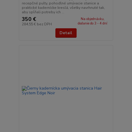
recepčné pulty, pohodlné umývacie stanice a
praktické kadernícke kreslá, všetky navrhnuté tak,
aby spĺňali potreby ich ...
350 €
Na objednávku,
dodanie do 3 - 4 dní
284,55 €
bez DPH
Detail