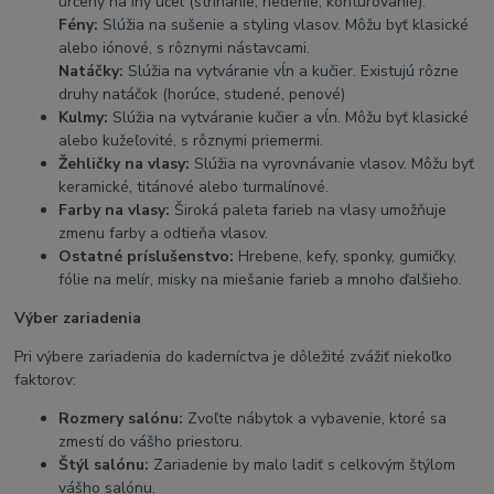
určený na iný účel (strihanie, riedenie, kontúrovanie).
Fény:
Slúžia na sušenie a styling vlasov. Môžu byť klasické
alebo iónové, s rôznymi nástavcami.
Natáčky:
Slúžia na vytváranie vĺn a kučier. Existujú rôzne
druhy natáčok (horúce, studené, penové)
Kulmy:
Slúžia na vytváranie kučier a vĺn. Môžu byť klasické
alebo kužeľovité, s rôznymi priemermi.
Žehličky na vlasy:
Slúžia na vyrovnávanie vlasov. Môžu byť
keramické, titánové alebo turmalínové.
Farby na vlasy:
Široká paleta farieb na vlasy umožňuje
zmenu farby a odtieňa vlasov.
Ostatné príslušenstvo:
Hrebene, kefy, sponky, gumičky,
fólie na melír, misky na miešanie farieb a mnoho ďalšieho.
Výber zariadenia
Pri výbere zariadenia do kaderníctva je dôležité zvážiť niekoľko
faktorov:
Rozmery salónu:
Zvoľte nábytok a vybavenie, ktoré sa
zmestí do vášho priestoru.
Štýl salónu:
Zariadenie by malo ladiť s celkovým štýlom
vášho salónu.