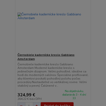
Čiernobiele kadernícke kreslo Gabbiano
Amsterdam
Čiernobiele kadernícke kreslo Gabbiano
Amsterdam Moderné kadernícke kreslo s
jedinečným dizajnom. Veľmi pohodlné, ideálne sa
hodí do moderných salónov. Špeciálne profilované,
aby klientovi poskytli pohodlnú polohu počas
procedúry.Nastaviteľné vo vertikálnej rovine. Veľmi
stabilný a pevný. Čalúnené v...
Na objednávku,
324,99 €
dodanie do 3 - 4 dní
33
264,22 €
bez DPH
Pridať do košíka