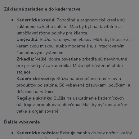
Základné zariadenie do kaderníctva
Kadernícke kreslá:
Pohodlné a ergonomické kreslá sú
základom každého salónu. Mali by byť nastaviteľné a
umožňovať rôzne polohy pre klienta.
Umývadlá:
Slúžia na umývanie vlasov. Môžu byť klasické, s
keramickou miskou, alebo modernejšie, s integrovaným
šampónovým systémom.
Zrkadlá:
Veľké, dobre osvetlené zrkadlá sú nevyhnutné
pre presnú prácu kaderníka. Môžu byť nástenné alebo
stojace.
Kadeřnícke vozíky:
Slúžia na prenášanie nástrojov a
produktov po salóne. Sú vybavené zásuvkami, poličkami a
držiakmi na nožnice.
Regály a skrinky:
Slúžia na uskladnenie kaderníckych
nástrojov, produktov a oblečenia. Mali by byť dostatočne
veľké a organizované.
Ďalšie vybavenie
Kadernícke nožnice:
Existuje mnoho druhov nožníc, každý