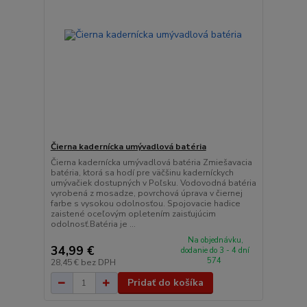
Čierna kadernícka umývadlová batéria
Čierna kadernícka umývadlová batéria Zmiešavacia
batéria, ktorá sa hodí pre väčšinu kaderníckych
umývačiek dostupných v Poľsku. Vodovodná batéria
vyrobená z mosadze, povrchová úprava v čiernej
farbe s vysokou odolnosťou. Spojovacie hadice
zaistené oceľovým opletením zaisťujúcim
odolnosť.Batéria je ...
Na objednávku,
34,99 €
dodanie do 3 - 4 dní
574
28,45 €
bez DPH
Pridať do košíka