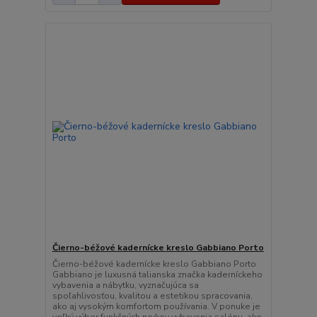
Čierno-béžové kadernícke kreslo Gabbiano Porto
Čierno-béžové kadernícke kreslo Gabbiano Porto
Gabbiano je luxusná talianska značka kaderníckeho
vybavenia a nábytku, vyznačujúca sa
spoľahlivosťou, kvalitou a estetikou spracovania,
ako aj vysokým komfortom používania. V ponuke je
veľký výber funkčných prvkov vybavenia salónu, ako