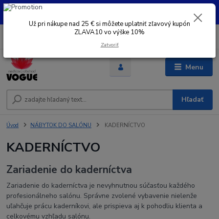
UŽ PRI NÁKUPE OD 30 € SI MOŽETE UPLATNIŤ ZĽAVOVÝ KUPÓN -
ZLAVA10 - VO VÝŠKE 10% platný do 31.08.2026
Už pri nákupe nad 25 € si môžete uplatniť zľavový kupón
ZLAVA10 vo výške 10%
0
ks
+421 948 050 205
EUR
za
0 €
Denne od 8.00- 16.00
Zatvoriť
Menu
Hľadať
Úvod
NÁBYTOK DO SALÓNU
KADERNÍCTVO
KADERNÍCTVO
Zariadenie do kaderníctva
Zariadenie do kaderníctva je nevyhnutnou súčasťou každého
profesionálneho salónu. Správne zvolené vybavenie nielenže
uľahčuje prácu kaderníkovi, ale prispieva aj k pohodliu klienta a
celkovému vzhľadu salónu.