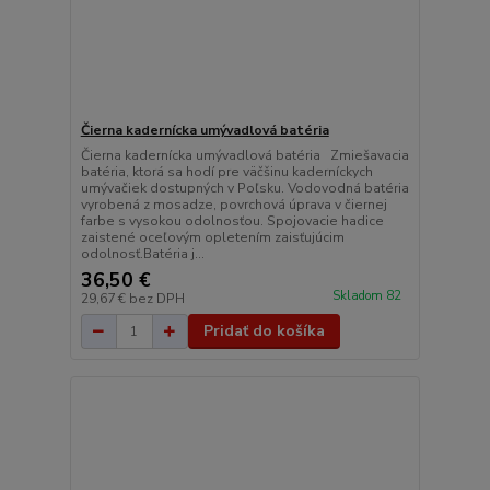
Čierna kadernícka umývadlová batéria
Čierna kadernícka umývadlová batéria Zmiešavacia
batéria, ktorá sa hodí pre väčšinu kaderníckych
umývačiek dostupných v Poľsku. Vodovodná batéria
vyrobená z mosadze, povrchová úprava v čiernej
farbe s vysokou odolnosťou. Spojovacie hadice
zaistené oceľovým opletením zaisťujúcim
odolnosť.Batéria j...
36,50 €
Skladom 82
29,67 €
bez DPH
Pridať do košíka