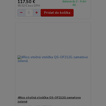
117,50 €
dodanie do 3 - 4 dní
46
95,52 €
bez DPH
Pridať do košíka
4Rico otočná stolička QS-OF212G zamatovo
zelená