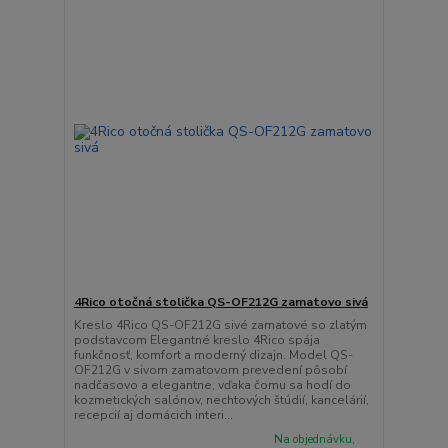
4Rico otočná stolička QS-OF212G zamatovo sivá
Kreslo 4Rico QS-OF212G sivé zamatové so zlatým
podstavcom Elegantné kreslo 4Rico spája
funkčnosť, komfort a moderný dizajn. Model QS-
OF212G v sivom zamatovom prevedení pôsobí
nadčasovo a elegantne, vďaka čomu sa hodí do
kozmetických salónov, nechtových štúdií, kancelárií,
recepcií aj domácich interi...
Na objednávku,