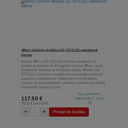
4Rico otočná stolička QS-OF212G zamatová
čierna
Kreslo 4Rico QS-OF212G čierne zamatové so
zlatým podstavcom Elegantné kreslo 4Rico spája
funkčnosť, komfort a moderný dizajn. Model QS-
OF212G v čiernom zamatovom prevedení pôsobí
luxusne a nadčasovo, vďaka čomu je ideálnou
voľbou do kozmetických salónov, nechtových štúdií,
kancelárií, recepcií aj do...
Na objednávku,
117,50 €
dodanie do 3 - 4 dní
30
95,52 €
bez DPH
Pridať do košíka