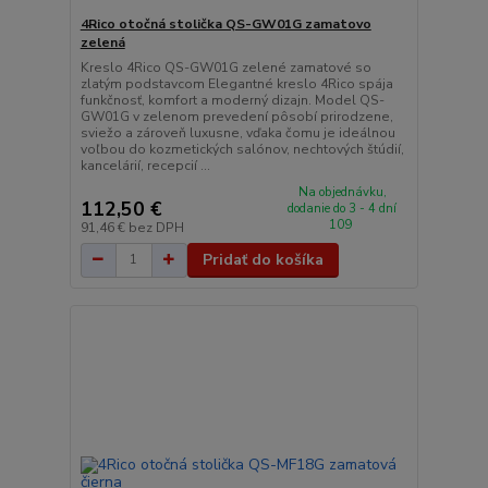
4Rico otočná stolička QS-GW01G zamatovo
zelená
Kreslo 4Rico QS-GW01G zelené zamatové so
zlatým podstavcom Elegantné kreslo 4Rico spája
funkčnosť, komfort a moderný dizajn. Model QS-
GW01G v zelenom prevedení pôsobí prirodzene,
sviežo a zároveň luxusne, vďaka čomu je ideálnou
voľbou do kozmetických salónov, nechtových štúdií,
kancelárií, recepcií ...
Na objednávku,
112,50 €
dodanie do 3 - 4 dní
109
91,46 €
bez DPH
Pridať do košíka