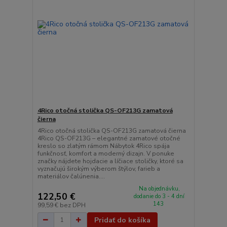
4Rico otočná stolička QS-OF213G zamatová
čierna
4Rico otočná stolička QS-OF213G zamatová čierna
4Rico QS-OF213G – elegantné zamatové otočné
kreslo so zlatým rámom Nábytok 4Rico spája
funkčnosť, komfort a moderný dizajn. V ponuke
značky nájdete hojdacie a líčiace stoličky, ktoré sa
vyznačujú širokým výberom štýlov, farieb a
materiálov čalúnenia....
Na objednávku,
122,50 €
dodanie do 3 - 4 dní
143
99,59 €
bez DPH
Pridať do košíka