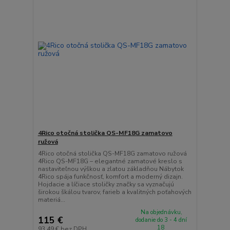
4Rico otočná stolička QS-MF18G zamatovo
ružová
4Rico otočná stolička QS-MF18G zamatovo ružová
4Rico QS-MF18G – elegantné zamatové kreslo s
nastaviteľnou výškou a zlatou základňou Nábytok
4Rico spája funkčnosť, komfort a moderný dizajn.
Hojdacie a líčiace stoličky značky sa vyznačujú
širokou škálou tvarov, farieb a kvalitných poťahových
materiá...
Na objednávku,
115 €
dodanie do 3 - 4 dní
18
93,49 €
bez DPH