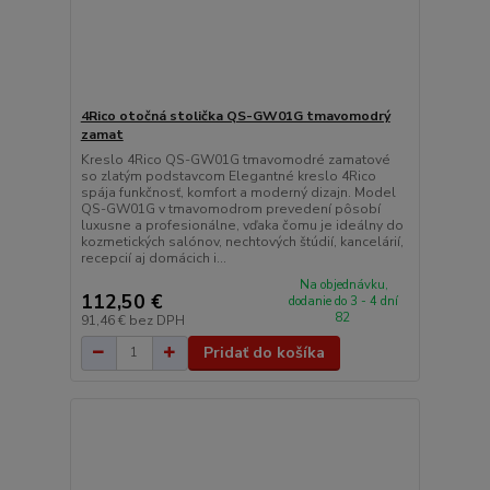
4Rico otočná stolička QS-GW01G tmavomodrý
zamat
Kreslo 4Rico QS-GW01G tmavomodré zamatové
so zlatým podstavcom Elegantné kreslo 4Rico
spája funkčnosť, komfort a moderný dizajn. Model
QS-GW01G v tmavomodrom prevedení pôsobí
luxusne a profesionálne, vďaka čomu je ideálny do
kozmetických salónov, nechtových štúdií, kancelárií,
recepcií aj domácich i...
Na objednávku,
112,50 €
dodanie do 3 - 4 dní
82
91,46 €
bez DPH
Pridať do košíka