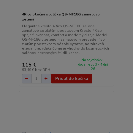
4Rico otočná stolička QS-MF18G zamatovo
zelená
Elegantné kreslo 4Rico QS-MF18G zelené
zamatové so zlatým podstavcom Kreslo 4Rico
spája funkčnosť, komfort a moderný dizajn. Model
QS-MF18G v zelenom zamatovom prevedení so
zlatým podstavcom pôsobí výrazne, no zároveň
elegantne, vďaka čomu je vhodný do kozmetických
salónov, nechtových štúdií, kancel...
Na objednávku,
115 €
dodanie do 3 - 4 dní
26
93,49 €
bez DPH
Pridať do košíka