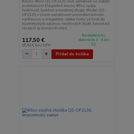
Kreslo 4Rico QS-OF212G sivé zamatové so zlatým
podstavcom Elegantné kreslo 4Rico spája
funkčnosť, komfort a moderný dizajn. Model QS-
OF212G v sivom zamatovom prevedení pôsobí
nadčasovo a elegantne, vďaka čomu sa hodí do
kozmetických salónov, nechtových štúdií, kancelárií,
recepcií aj domácich interi...
Na objednávku,
117,50 €
dodanie do 3 - 4 dní
53
95,52 €
bez DPH
Pridať do košíka