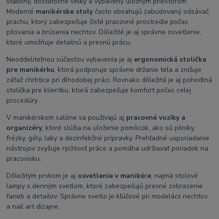
stabilný, dostatočne veľký a vybavený úložným priestorom.
Moderné
manikérske stoly
často obsahujú zabudovaný odsávač
prachu, ktorý zabezpečuje čisté pracovné prostredie počas
pilovania a brúsenia nechtov. Dôležité je aj správne osvetlenie,
ktoré umožňuje detailnú a presnú prácu.
Neoddeliteľnou súčasťou vybavenia je aj
ergonomická stolička
pre manikérku
, ktorá podporuje správne držanie tela a znižuje
záťaž chrbtice pri dlhodobej práci. Rovnako dôležitá je aj pohodlná
stolička pre klientku, ktorá zabezpečuje komfort počas celej
procedúry.
V manikérskom salóne sa používajú aj
pracovné vozíky a
organizéry
, ktoré slúžia na uloženie pomôcok, ako sú pilníky,
frézky, gély, laky a dezinfekčné prípravky. Prehľadné usporiadanie
nástrojov zvyšuje rýchlosť práce a pomáha udržiavať poriadok na
pracovisku.
Dôležitým prvkom je aj
osvetlenie v manikúre
, najmä stolové
lampy s denným svetlom, ktoré zabezpečujú presné zobrazenie
farieb a detailov. Správne svetlo je kľúčové pri modelácii nechtov
a nail art dizajne.