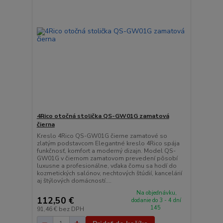
4Rico otočná stolička QS-GW01G zamatová
čierna
Kreslo 4Rico QS-GW01G čierne zamatové so
zlatým podstavcom Elegantné kreslo 4Rico spája
funkčnosť, komfort a moderný dizajn. Model QS-
GW01G v čiernom zamatovom prevedení pôsobí
luxusne a profesionálne, vďaka čomu sa hodí do
kozmetických salónov, nechtových štúdií, kancelárií
aj štýlových domácností....
Na objednávku,
112,50 €
dodanie do 3 - 4 dní
145
91,46 €
bez DPH