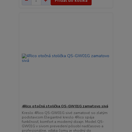
Pridať do košíka
4Rico otočná stolička QS-GW01G zamatovo sivá
Kreslo 4Rico QS-GW01G sivé zamatové so zlatým
podstavcom Elegantné kreslo 4Rico spája
funkčnosť, komfort a moderný dizajn. Model QS-
GW01G v sivom prevedení pôsobí nadčasovo a
profesionálne, vďaka čomu je vhodný do