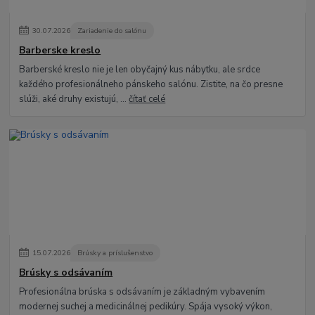
30
.
07
.
2026
Zariadenie do salónu
Barberske kreslo
Barberské kreslo nie je len obyčajný kus nábytku, ale srdce
každého profesionálneho pánskeho salónu. Zistite, na čo presne
slúži, aké druhy existujú, ...
čítať celé
15
.
07
.
2026
Brúsky a príslušenstvo
Brúsky s odsávaním
Profesionálna brúska s odsávaním je základným vybavením
modernej suchej a medicinálnej pedikúry. Spája vysoký výkon,