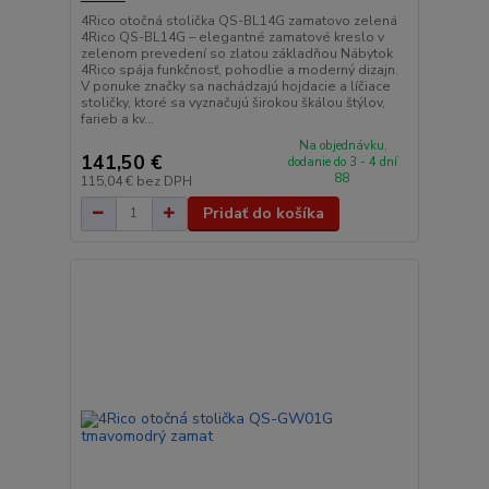
4Rico otočná stolička QS-BL14G zamatovo zelená
4Rico QS-BL14G – elegantné zamatové kreslo v
zelenom prevedení so zlatou základňou Nábytok
4Rico spája funkčnosť, pohodlie a moderný dizajn.
V ponuke značky sa nachádzajú hojdacie a líčiace
stoličky, ktoré sa vyznačujú širokou škálou štýlov,
farieb a kv...
Na objednávku,
141,50 €
dodanie do 3 - 4 dní
88
115,04 €
bez DPH
Pridať do košíka