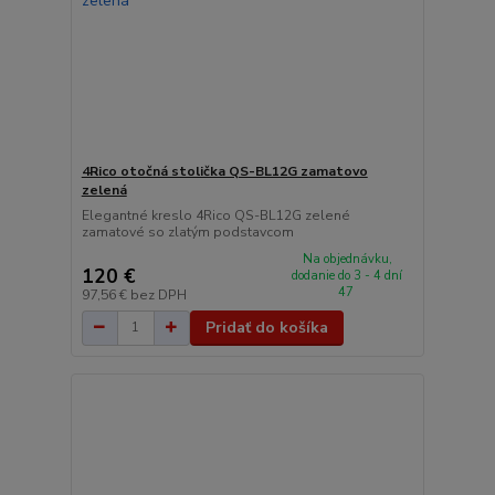
4Rico otočná stolička QS-BL12G zamatovo
zelená
Elegantné kreslo 4Rico QS-BL12G zelené
zamatové so zlatým podstavcom
Na objednávku,
120 €
dodanie do 3 - 4 dní
47
97,56 €
bez DPH
Pridať do košíka