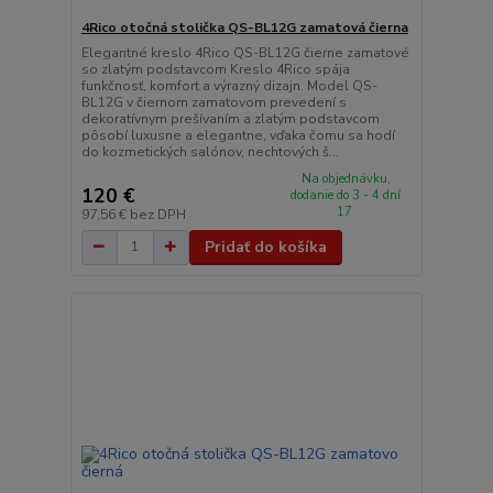
4Rico otočná stolička QS-BL12G zamatová čierna
Elegantné kreslo 4Rico QS-BL12G čierne zamatové
so zlatým podstavcom Kreslo 4Rico spája
funkčnosť, komfort a výrazný dizajn. Model QS-
BL12G v čiernom zamatovom prevedení s
dekoratívnym prešívaním a zlatým podstavcom
pôsobí luxusne a elegantne, vďaka čomu sa hodí
do kozmetických salónov, nechtových š...
Na objednávku,
120 €
dodanie do 3 - 4 dní
17
97,56 €
bez DPH
Pridať do košíka