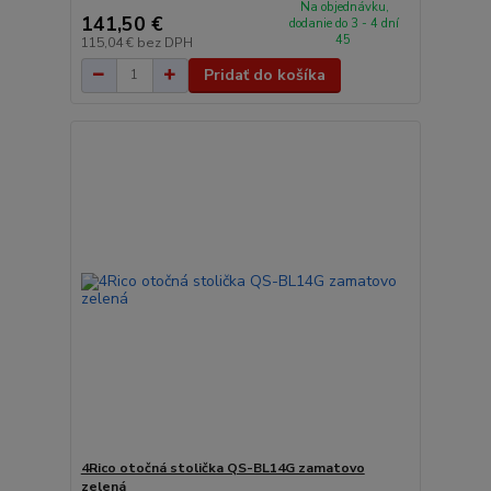
Na objednávku,
141,50 €
dodanie do 3 - 4 dní
45
115,04 €
bez DPH
Pridať do košíka
4Rico otočná stolička QS-BL14G zamatovo
zelená