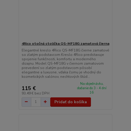
4Rico otočná stolička QS-MF18G zamatová čierna
Elegantné kreslo 4Rico QS-MF18G čierne zamatové
so zlatým podstavcom Kreslo 4Rico predstavuje
spojenie funkčnosti, komfortu a moderného
dizajnu. Model QS-MF18G v čiernom zamatovom
prevedení so zlatým podstavcom pôsobí
elegantne a luxusne, vďaka čomu je vhodný do
kozmetických salónov, nechtových štúd...
Na objednávku,
115 €
dodanie do 3 - 4 dní
16
93,49 €
bez DPH
Pridať do košíka