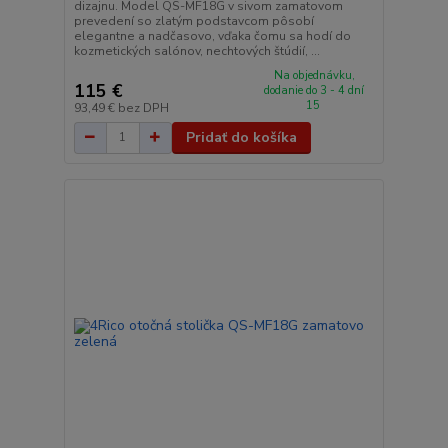
dizajnu. Model QS-MF18G v sivom zamatovom
prevedení so zlatým podstavcom pôsobí
elegantne a nadčasovo, vďaka čomu sa hodí do
kozmetických salónov, nechtových štúdií, ...
Na objednávku,
115 €
dodanie do 3 - 4 dní
15
93,49 €
bez DPH
Pridať do košíka