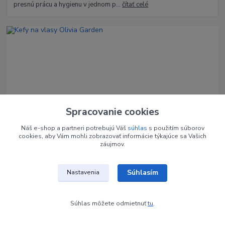
presnú prácu a hygienu v jednom p...
čítať celé
Spracovanie cookies
15
.
07
.
2026
Starostlivosť o vlasy
Kefy na vlasy Olivia Garden
Náš e-shop a partneri potrebujú Váš
súhlas
s použitím súborov
cookies, aby Vám mohli zobrazovať informácie týkajúce sa Vašich
Olivia Garden Fingerbrush je profesionálna kefa na vlasy, ktorá
záujmov.
spája ergonomický dizajn, flexibilnú konštrukciu a šetrné
rozčesávanie bez ťahania. Zi...
čítať celé
Súhlasím
Nastavenia
Súhlas môžete odmietnuť
tu
.