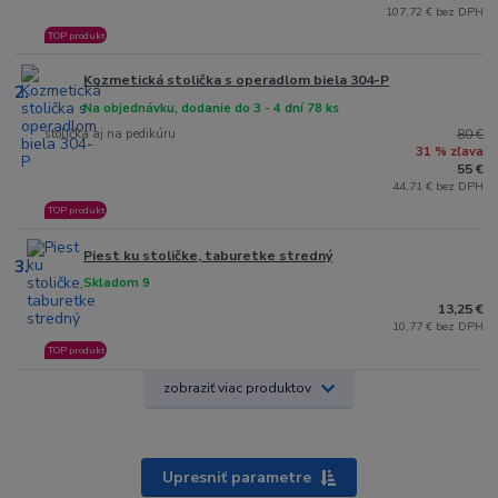
107,72 € bez DPH
TOP produkt
Kozmetická stolička s operadlom biela 304-P
2.
Na objednávku, dodanie do 3 - 4 dní 78 ks
stolička aj na pedikúru
80 €
31 % zľava
55 €
44,71 € bez DPH
TOP produkt
Piest ku stoličke, taburetke stredný
3.
Skladom 9
13,25 €
10,77 € bez DPH
TOP produkt
zobraziť viac produktov
Upresniť parametre