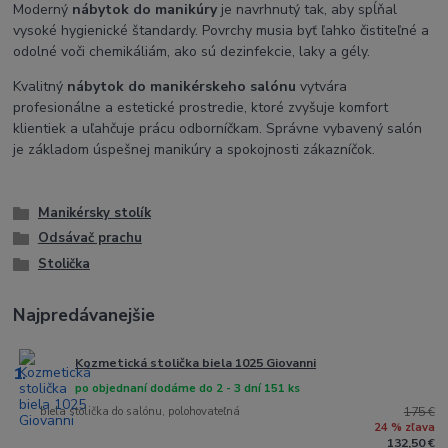
Moderný
nábytok do manikúry
je navrhnutý tak, aby spĺňal
vysoké hygienické štandardy. Povrchy musia byť ľahko čistiteľné a
odolné voči chemikáliám, ako sú dezinfekcie, laky a gély.
Kvalitný
nábytok do manikérskeho salónu
vytvára
profesionálne a estetické prostredie, ktoré zvyšuje komfort
klientiek a uľahčuje prácu odborníčkam. Správne vybavený salón
je základom úspešnej manikúry a spokojnosti zákazníčok.
Manikérsky stolík
Odsávač prachu
Stolička
Najpredávanejšie
Kozmetická stolička biela 1025 Giovanni
1.
po objednaní dodáme do 2 - 3 dní 151 ks
biela stolička do salónu, polohovateľná
175 €
24 % zľava
132,50 €