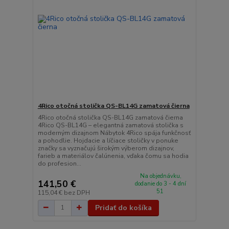
4Rico otočná stolička QS-BL14G zamatová čierna
4Rico otočná stolička QS-BL14G zamatová čierna
4Rico QS-BL14G – elegantná zamatová stolička s
moderným dizajnom Nábytok 4Rico spája funkčnosť
a pohodlie. Hojdacie a líčiace stoličky v ponuke
značky sa vyznačujú širokým výberom dizajnov,
farieb a materiálov čalúnenia, vďaka čomu sa hodia
do profesion...
Na objednávku,
141,50 €
dodanie do 3 - 4 dní
51
115,04 €
bez DPH
Pridať do košíka