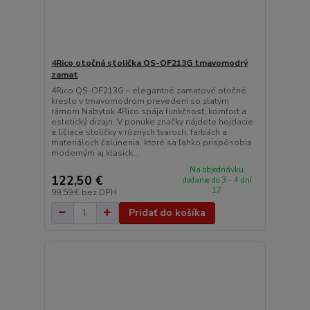
4Rico otočná stolička QS-OF213G tmavomodrý
zamat
4Rico QS-OF213G – elegantné zamatové otočné
kreslo v tmavomodrom prevedení so zlatým
rámom Nábytok 4Rico spája funkčnosť, komfort a
estetický dizajn. V ponuke značky nájdete hojdacie
a líčiace stoličky v rôznych tvaroch, farbách a
materiáloch čalúnenia, ktoré sa ľahko prispôsobia
moderným aj klasick...
Na objednávku,
122,50 €
dodanie do 3 - 4 dní
17
99,59 €
bez DPH
Pridať do košíka