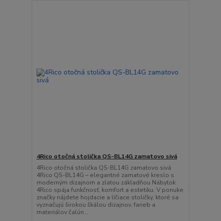
4Rico otočná stolička QS-BL14G zamatovo sivá
4Rico otočná stolička QS-BL14G zamatovo sivá
4Rico QS-BL14G – elegantné zamatové kreslo s
moderným dizajnom a zlatou základňou Nábytok
4Rico spája funkčnosť, komfort a estetiku. V ponuke
značky nájdete hojdacie a líčiace stoličky, ktoré sa
vyznačujú širokou škálou dizajnov, farieb a
materiálov čalún...