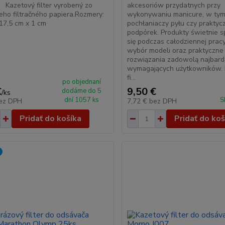
y Kazetový filter vyrobený zo
akcesoriów przydatnych przy
eho filtračného papiera.Rozmery:
wykonywaniu manicure, w ty
17,5 cm x 1 cm
pochłaniaczy pyłu czy praktyc
podpórek. Produkty świetnie 
się podczas całodziennej prac
wybór modeli oraz praktyczne
rozwiązania zadowolą najbard
wymagających użytkowników.
fi...
po objednaní
€
9,50 €
dodáme do 5
/
ks
dní 1057 ks
S
ez DPH
7,72 €
bez DPH
Pridať do košíka
Pridať do koš