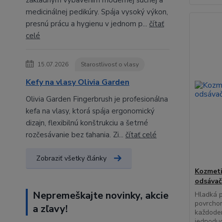
základným vybavením modernej suchej a
medicinálnej pedikúry. Spája vysoký výkon,
presnú prácu a hygienu v jednom p...
čítať
celé
15.07.2026
Starostlivosť o vlasy
Kefy na vlasy Olivia Garden
Olivia Garden Fingerbrush je profesionálna
kefa na vlasy, ktorá spája ergonomický
dizajn, flexibilnú konštrukciu a šetrné
rozčesávanie bez ťahania. Zi...
čítať celé
Zobraziť všetky články
Kozmeti
odsáva
Nepremeškajte novinky, akcie
Hladká 
povrchom
a zľavy!
každoden
jednoduc