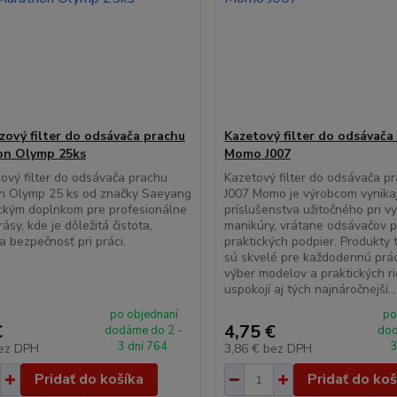
zový filter do odsávača prachu
Kazetový filter do odsávača
on Olymp 25ks
Momo J007
ový filter do odsávača prachu
Kazetový filter do odsávača 
n Olymp 25 ks od značky Saeyang
J007 Momo je výrobcom vynika
ickým doplnkom pre profesionálne
príslušenstva užitočného pri v
ásy, kde je dôležitá čistota,
manikúry, vrátane odsávačov 
a bezpečnosť pri práci.
praktických podpier. Produkty 
sú skvelé pre každodennú prác
výber modelov a praktických ri
uspokojí aj tých najnáročnejší...
po objednaní
po
€
4,75 €
dodáme do 2 -
dod
3 dní 764
3
ez DPH
3,86 €
bez DPH
Pridať do košíka
Pridať do koš