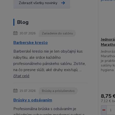
Zobraziť všetky novinky
Blog
30.07.2026
Zariadenie do salónu
Jednorá
Barberske kreslo
Marath
Barberské kreslo nie je len obyčajný kus
Jednoráz
Maratho
nábytku, ale srdce každého
je prakt
profesionálneho pánskeho salónu. Zistite,
salóny kr
na čo presne slúži, aké druhy existujú, ...
hygiena 
čítať celé
15.07.2026
Brúsky a príslušenstvo
8,75 
Brúsky s odsávaním
7,12 €
b
Profesionálna brúska s odsávaním je