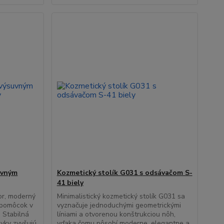
uvným
Kozmetický stolík G031 s odsávačom S-
41 biely
or, moderný
Minimalistický kozmetický stolík G031 sa
u pomôcok v
vyznačuje jednoduchými geometrickými
 Stabilná
líniami a otvorenou konštrukciou nôh,
uvky zvyšujú
vďaka čomu pôsobí moderne, elegantne a