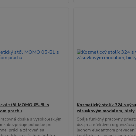
cký stôl MOMO 05-BL s
Kozmetický stolík 324 s výs
čom prachu
zásuvkovým modulom, biely
pracovná doska s vysokolesklým
Spája funkčný pracovný priest
 zabezpečuje pohodlie pri
dizajn a efektívnu organizáci
nej práci a zároveň sa
jednom elegantnom prevedení.
ho udržiava v čistote. Vďaka
konštrukcia a priestranné zás