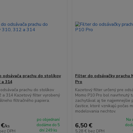
do odsávača prachu do stolíkov
Filter do odsávačky prachu
 a 314
Pro
o odsávača prachu do stolíkov
Kazetový filter určený pre od
 a 314 Kazetový filter vyrobený
Momo P10 Pro bol navrhnutý t
álneho filtračného papiera.
zachytával aj tie najjemnejšie
častice, ktoré vznikajú počas 
modelovania nechtov.
po objednaní
Na 
 €
6,50 €
dodáme do 5
doda
/
ks
dní 249 ks
bez DPH
5,28 €
bez DPH