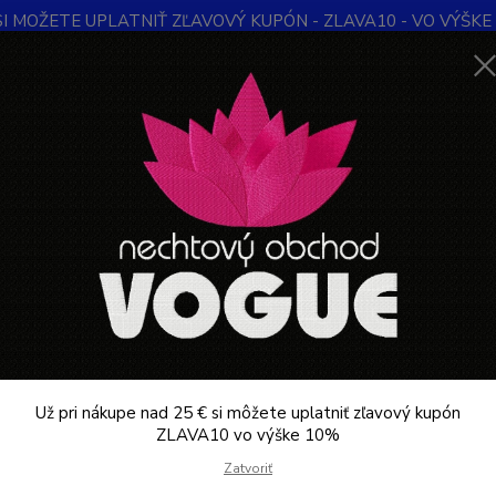
SI MOŽETE UPLATNIŤ ZĽAVOVÝ KUPÓN - ZLAVA10 - VO VÝŠKE 1
Obchodné podmienky
Kontakty
Ochrana súkromia
Blog
Neviet
Hľadať
+421
Denne 
NÁBYTOK DO SALÓNU
MANIKÚRA
Odsávač prachu
vač prachu
prachu je
zariadenie používané v manikúre a pedikúre
, ktoré
 a úprave nechtov. Pomáha zabezpečiť
čisté a hygienické pracovn
dsávač prachu funguje?
Už pri nákupe nad 25 € si môžete uplatniť zľavový kupón
ZLAVA10 vo výške 10%
ní alebo pilovaní nechtov sa vytvára
jemný nechtový prach
, kt
Zatvoriť
ho systému. Tým sa zabraňuje jeho rozptylu do vzduchu.