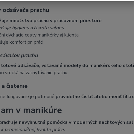
 odsávača prachu
žuje množstvo prachu v pracovnom priestore
pšuje hygienu a čistotu salónu
áni dýchacie cesty manikérky aj klienta
šuje komfort pri práci
sávačov prachu
stolové odsávače, vstavané modely do manikérskeho stolík
ebo vrecká na zachytávanie prachu.
a čistenie
vne fungovanie je potrebné
pravidelne čistiť alebo meniť filtr
am v manikúre
prachu je
nevyhnutná pomôcka v moderných nechtových sa
 k profesionálnej kvalite práce.