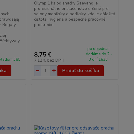
Olymp 1 ks od značky Saeyang je
m
profesionálne príslušenstvo určené pre
znych
salóny manikúry a pedikúry, kde je dôležitá
sprawdzają
čistota, hygiena a bezpečné pracovné
y. Bogaty
prostredie.
ziej
 Efektywny
po objednaní
8,75 €
dodáme do 2 -
kladom 385
3 dní 1633
7,12 €
bez DPH
íka
Pridať do košíka