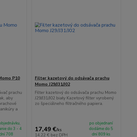
 Momo P10
Filter kazetový do odsávača prachu
Momo J29/J31/J02
sávač prachu
Filter kazetový do odsávača prachu Momo
ak, aby
J29/J31/J02 biały Kazetový filter vyrobený
 prachové
zo špeciálneho filtračného papiera.
manikúry a
objednávku,
po objednaní
17,49 €
nie do 3 - 4
dodáme do 5
/
ks
dní 708
dní 809 ks
14,22 €
bez DPH