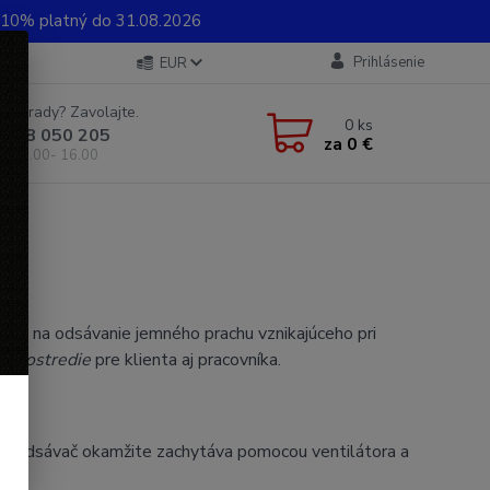
0% platný do 31.08.2026
Prihlásenie
EUR
e si rady? Zavolajte.
0
ks
 948 050 205
za
0 €
od 8.00- 16.00
 slúži na odsávanie jemného prachu vznikajúceho pri
é prostredie
pre klienta aj pracovníka.
orý odsávač okamžite zachytáva pomocou ventilátora a