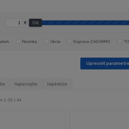
€
Od
adom
Novinka
Akcia
Doprava ZADARMO
TO
Upresniť parametr
šie
Najlacnejšie
Najdrahšie
m 1-20 z 44