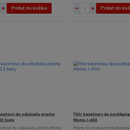
Pridať do košíka
Pridať do koš
kazetový do odsávaču prachu
Filtr kasetowy do pochłania
3 biely
Momo J-404
azetový do odsávaču prachu Momo
Momo to producent doskonały