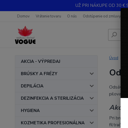
UŽ PRI NÁKUPE OD 30 € 
Domov
Vrátenie tovaru
O nás
Odstúpenie od zmluvy
Úvod
AKCIA - VÝPREDAJ
Odsá
BRÚSKY A FRÉZY
DEPILÁCIA
Odsávač 
pilovaní
DEZINFEKCIA A STERILIZÁCIA
Ako o
HYGIENA
Pri brúse
KOZMETIKA PROFESIONÁLNA
filtračné