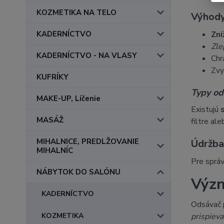
KOZMETIKA NA TELO
Výhody
KADERNÍCTVO
Zni
Zle
KADERNÍCTVO - NA VLASY
Chr
Zvy
KUFRÍKY
Typy od
MAKE-UP, Líčenie
Existujú
MASÁŽ
filtre al
MIHALNICE, PREDLŽOVANIE
Údržba 
MIHALNÍC
Pre sprá
NÁBYTOK DO SALÓNU
Význ
KADERNÍCTVO
Odsávač 
KOZMETIKA
prispieva