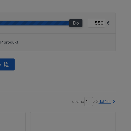
Do
€
P produkt
e
strana
z 3
ďalšie