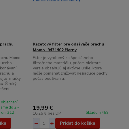
 prachu
Kazetový filter pre odsávače prachu
Momo J9/J31/J02 čierny
prachu Momo
Filter je vyrobený zo špeciálneho
júceho
filtračného materiálu, pričom niektoré
ykonávaní
verzie obsahujú aj aktívne uhlie, ktoré
prachu a
môže pomáhať znižovať nežiaduce pachy
tejto značky
počas používania.
u. Široký
ešení
 objednaní
19,99 €
áme do 2 -
 dní 312
Skladom 459
16,25 €
bez DPH
íka
Pridať do košíka