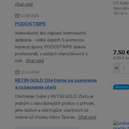
J23 biał
čítať celé
špeciáln
18 cm x 
12.08.2025
PODOSTRIPE
Jednoduché ako náplasť Jednoduchá
aplikácia - veľký úspech S pomocou
lepiacej špony PODOSTRIPE zbavia
7,50 
profesionáli, v oblasti starostlivosti o
6,09 €
b
noh...
čítať celé
22.10.2024
RETIN GOLD Ošetrenie na spevnenie
a rozjasnenie pleti
Novinka
Ošetrenie tváre s RETIN GOLD Zlato je
jedným z najvzácnejších prvkov v prírode,
jeho liečivé a ošetrujúce vlastnosti sú
známe už stovky rokov. Špecia...
čítať celé