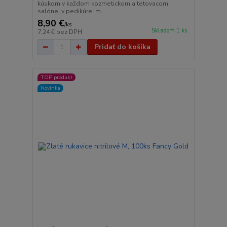
kúskom v každom kozmetickom a tetovacom
salóne, v pedikúre, m...
8,90 €
/
ks
Skladom 1 ks
7,24 €
bez DPH
Pridať do košíka
TOP produkt
Novinka