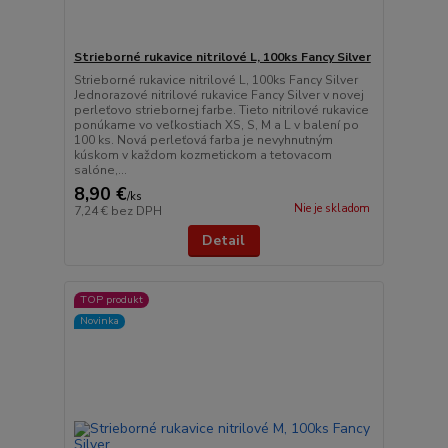
Strieborné rukavice nitrilové L, 100ks Fancy Silver
Strieborné rukavice nitrilové L, 100ks Fancy Silver
Jednorazové nitrilové rukavice Fancy Silver v novej
perleťovo striebornej farbe. Tieto nitrilové rukavice
ponúkame vo veľkostiach XS, S, M a L v balení po
100 ks. Nová perleťová farba je nevyhnutným
kúskom v každom kozmetickom a tetovacom
salóne,...
8,90 €
/
ks
Nie je skladom
7,24 €
bez DPH
Detail
TOP produkt
Novinka