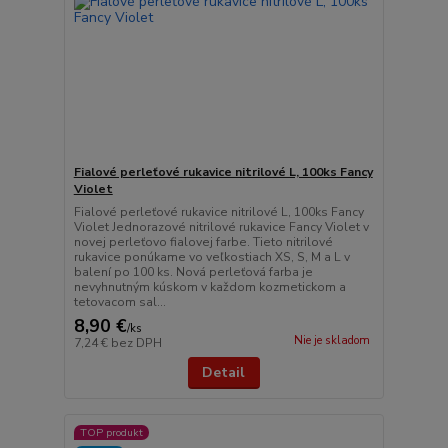
Fialové perleťové rukavice nitrilové L, 100ks Fancy
Violet
Fialové perleťové rukavice nitrilové L, 100ks Fancy
Violet Jednorazové nitrilové rukavice Fancy Violet v
novej perleťovo fialovej farbe. Tieto nitrilové
rukavice ponúkame vo veľkostiach XS, S, M a L v
balení po 100 ks. Nová perleťová farba je
nevyhnutným kúskom v každom kozmetickom a
tetovacom sal...
8,90 €
/
ks
Nie je skladom
7,24 €
bez DPH
Detail
TOP produkt