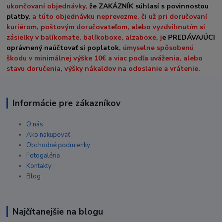
ukončovaní objednávky,
že ZAKÁZNÍK súhlasí s povinnosťou
platby,
a túto objednávku neprevezme, či už pri doručovaní
kuriérom, poštovým doručovateľom, alebo vyzdvihnutím si
zásielky v balíkomate, balíkoboxe, alzaboxe, j
e PREDÁVAJÚCI
oprávnený naúčtovať si poplatok
, úmyselne spôsobenú
škodu v minimálnej výške 10€ a viac podľa uváženia, alebo
stavu doručenia, výšky nákaldov na odoslanie a vrátenie.
Informácie pre zákazníkov
O nás
Ako nakupovať
Obchodné podmienky
Fotogaléria
Kontakty
Blog
Najčítanejšie na blogu