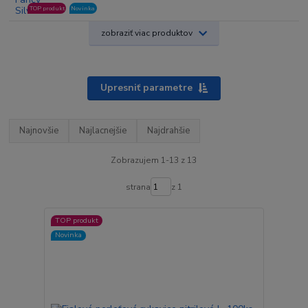
TOP produkt
Novinka
zobraziť viac produktov
Upresniť parametre
Najnovšie
Najlacnejšie
Najdrahšie
Zobrazujem 1-13 z 13
strana
z 1
TOP produkt
Novinka