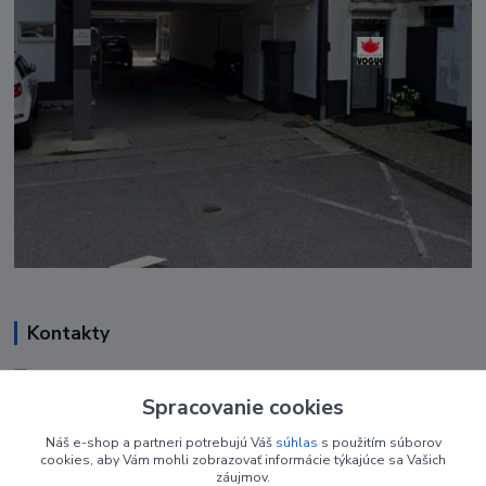
Kontakty
Renáta Harenčáková
+421 948 050 205
Spracovanie cookies
Denne od 8.00- 16.00
Náš e-shop a partneri potrebujú Váš
súhlas
s použitím súborov
cookies, aby Vám mohli zobrazovať informácie týkajúce sa Vašich
nechtovyobchodik@gmail.com
záujmov.