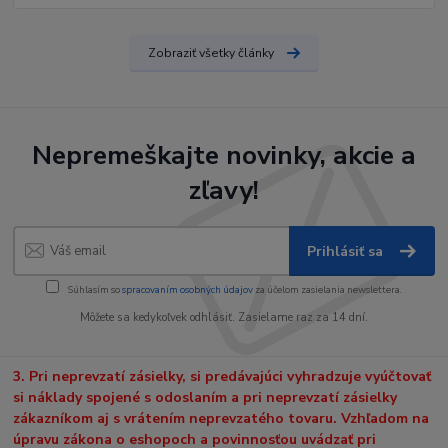
Zobraziť všetky články
Nepremeškajte novinky, akcie a
zľavy!
Prihlásiť sa
Súhlasím so
spracovaním osobných údajov
za účelom zasielania newslettera.
Môžete sa kedykoľvek odhlásiť. Zasielame raz za 14 dní.
3. Pri neprevzatí zásielky, si predávajúci vyhradzuje vyúčtovať
si náklady spojené s odoslaním a pri neprevzatí zásielky
zákazníkom aj s vrátením neprevzatého tovaru. Vzhľadom na
úpravu zákona o eshopoch a povinnosťou uvádzať pri