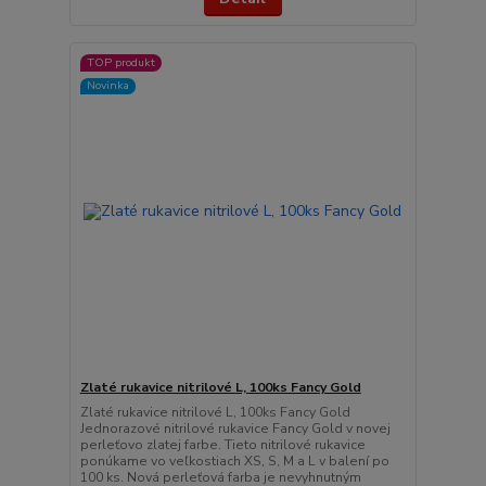
TOP produkt
Novinka
Zlaté rukavice nitrilové L, 100ks Fancy Gold
Zlaté rukavice nitrilové L, 100ks Fancy Gold
Jednorazové nitrilové rukavice Fancy Gold v novej
perleťovo zlatej farbe. Tieto nitrilové rukavice
ponúkame vo veľkostiach XS, S, M a L v balení po
100 ks. Nová perleťová farba je nevyhnutným