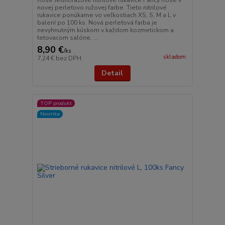
Rose Jednorazové nitrilové rukavice Fancy Rose v
novej perleťovo ružovej farbe. Tieto nitrilové
rukavice ponúkame vo veľkostiach XS, S, M a L v
balení po 100 ks. Nová perleťová farba je
nevyhnutným kúskom v každom kozmetickom a
tetovacom salóne, ...
8,90 €
/
ks
skladom
7,24 €
bez DPH
Detail
TOP produkt
Novinka