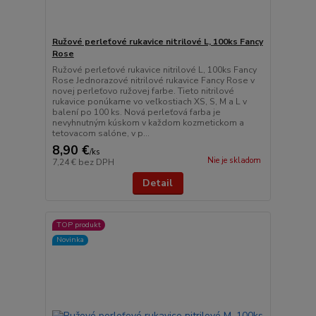
Ružové perleťové rukavice nitrilové L, 100ks Fancy
Rose
Ružové perleťové rukavice nitrilové L, 100ks Fancy
Rose Jednorazové nitrilové rukavice Fancy Rose v
novej perleťovo ružovej farbe. Tieto nitrilové
rukavice ponúkame vo veľkostiach XS, S, M a L v
balení po 100 ks. Nová perleťová farba je
nevyhnutným kúskom v každom kozmetickom a
tetovacom salóne, v p...
8,90 €
/
ks
Nie je skladom
7,24 €
bez DPH
Detail
TOP produkt
Novinka