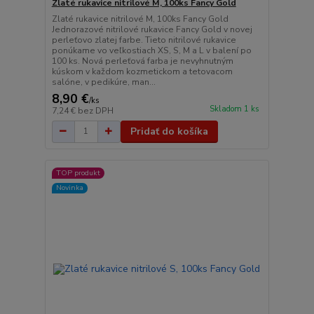
Zlaté rukavice nitrilové M, 100ks Fancy Gold
Zlaté rukavice nitrilové M, 100ks Fancy Gold
Jednorazové nitrilové rukavice Fancy Gold v novej
perleťovo zlatej farbe. Tieto nitrilové rukavice
ponúkame vo veľkostiach XS, S, M a L v balení po
100 ks. Nová perleťová farba je nevyhnutným
kúskom v každom kozmetickom a tetovacom
salóne, v pedikúre, man...
8,90 €
/
ks
Skladom 1 ks
7,24 €
bez DPH
Pridať do košíka
TOP produkt
Novinka