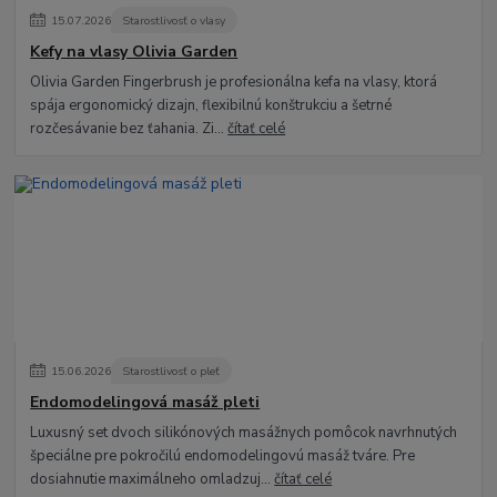
15
.
07
.
2026
Starostlivosť o vlasy
Kefy na vlasy Olivia Garden
Olivia Garden Fingerbrush je profesionálna kefa na vlasy, ktorá
spája ergonomický dizajn, flexibilnú konštrukciu a šetrné
rozčesávanie bez ťahania. Zi...
čítať celé
15
.
06
.
2026
Starostlivosť o pleť
Endomodelingová masáž pleti
Luxusný set dvoch silikónových masážnych pomôcok navrhnutých
špeciálne pre pokročilú endomodelingovú masáž tváre. Pre
dosiahnutie maximálneho omladzuj...
čítať celé