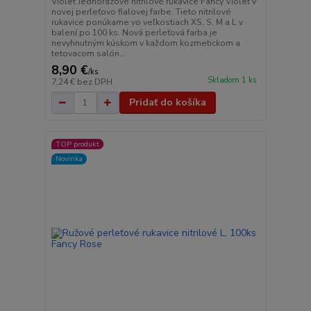
Violet Jednorazové nitrilové rukavice Fancy Violet v
novej perleťovo fialovej farbe. Tieto nitrilové
rukavice ponúkame vo veľkostiach XS, S, M a L v
balení po 100 ks. Nová perleťová farba je
nevyhnutným kúskom v každom kozmetickom a
tetovacom salón...
8,90 €
/
ks
Skladom 1 ks
7,24 €
bez DPH
Pridať do košíka
TOP produkt
Novinka