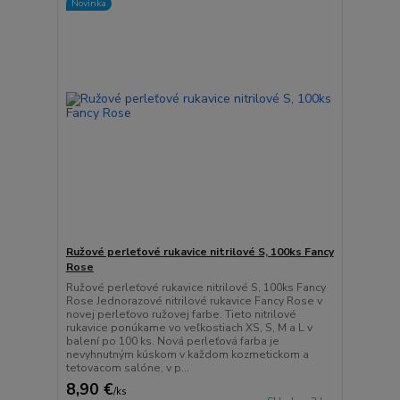
Novinka
Ružové perleťové rukavice nitrilové S, 100ks Fancy
Rose
Ružové perleťové rukavice nitrilové S, 100ks Fancy
Rose Jednorazové nitrilové rukavice Fancy Rose v
novej perleťovo ružovej farbe. Tieto nitrilové
rukavice ponúkame vo veľkostiach XS, S, M a L v
balení po 100 ks. Nová perleťová farba je
nevyhnutným kúskom v každom kozmetickom a
tetovacom salóne, v p...
8,90 €
/
ks