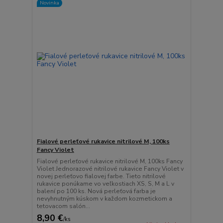
Novinka
Fialové perleťové rukavice nitrilové M, 100ks
Fancy Violet
Fialové perleťové rukavice nitrilové M, 100ks Fancy
Violet Jednorazové nitrilové rukavice Fancy Violet v
novej perleťovo fialovej farbe. Tieto nitrilové
rukavice ponúkame vo veľkostiach XS, S, M a L v
balení po 100 ks. Nová perleťová farba je
nevyhnutným kúskom v každom kozmetickom a
tetovacom salón...
8,90 €
/
ks