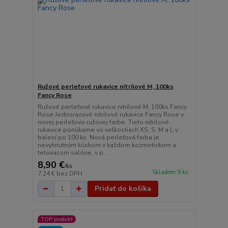
Ružové perleťové rukavice nitrilové M, 100ks
Fancy Rose
Ružové perleťové rukavice nitrilové M, 100ks Fancy
Rose Jednorazové nitrilové rukavice Fancy Rose v
novej perleťovo ružovej farbe. Tieto nitrilové
rukavice ponúkame vo veľkostiach XS, S, M a L v
balení po 100 ks. Nová perleťová farba je
nevyhnutným kúskom v každom kozmetickom a
tetovacom salóne, v p...
8,90 €
/
ks
Skladom 9 ks
7,24 €
bez DPH
Pridať do košíka
TOP produkt