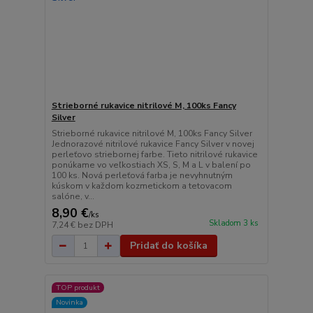
Strieborné rukavice nitrilové M, 100ks Fancy
Silver
Strieborné rukavice nitrilové M, 100ks Fancy Silver
Jednorazové nitrilové rukavice Fancy Silver v novej
perleťovo striebornej farbe. Tieto nitrilové rukavice
ponúkame vo veľkostiach XS, S, M a L v balení po
100 ks. Nová perleťová farba je nevyhnutným
kúskom v každom kozmetickom a tetovacom
salóne, v...
8,90 €
/
ks
Skladom 3 ks
7,24 €
bez DPH
Pridať do košíka
TOP produkt
Novinka