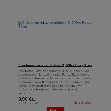
Strieborné rukavice nitrilové S, 100ks Fancy Silver
Strieborné rukavice nitrilové S, 100ks Fancy Silver
Jednorazové nitrilové rukavice Fancy Silver v novej
perleťovo striebornej farbe. Tieto nitrilové rukavice
ponúkame vo veľkostiach XS, S, M a L v balení po
100 ks. Nová perleťová farba je nevyhnutným
kúskom v každom kozmetickom a tetovacom
salóne, v...
8,90 €
/
ks
Nie je skladom
7,24 €
bez DPH
Detail