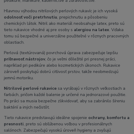
pedikúre, manikúre, kaderníctve a zdravotníctve.
Hlavnou výhodou nitrilových perlových rukavíc je ich vysoká
odolnosť voči pretrhnutiu
, prepichnutiu a pôsobeniu
chemických látok. Nitril ako materiál neobsahuje latex, preto sú
tieto rukavice vhodné aj pre osoby s
alergiou na latex
. Vďaka
tomu sú bezpečné a univerzálne použiteľné v rôznych pracovných
oblastiach.
Perlová (textúrovaná) povrchová úprava zabezpečuje lepšiu
priľnavosť nástrojov
, čo je veľmi dôležité pri presnej práci,
napríklad pri pedikúre alebo kozmetických úkonoch. Rukavice
zároveň poskytujú dobrú citlivosť prstov, takže neobmedzujú
jemnú motoriku.
Nitrilové perlové rukavice
sa vyrábajú v rôznych veľkostiach a
farbách, pričom každé balenie je určené na jednorazové použitie.
Po práci sa musia bezpečne zlikvidovať, aby sa zabránilo šíreniu
baktérií a iných nečistôt.
Tieto rukavice predstavujú ideálne spojenie
ochrany, komfortu a
presnosti
, preto sú obľúbenou voľbou v profesionálnych
salónoch. Zabezpečujú vysokú úroveň hygieny a zvyšujú