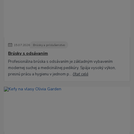
15
.
07
.
2026
Brúsky a príslušenstvo
Brúsky s odsávaním
Profesionálna brúska s odsávaním je základným vybavením
modernej suchej a medicinálnej pedikúry. Spája vysoký výkon,
presnú prácu a hygienu v jednom p...
čítať celé