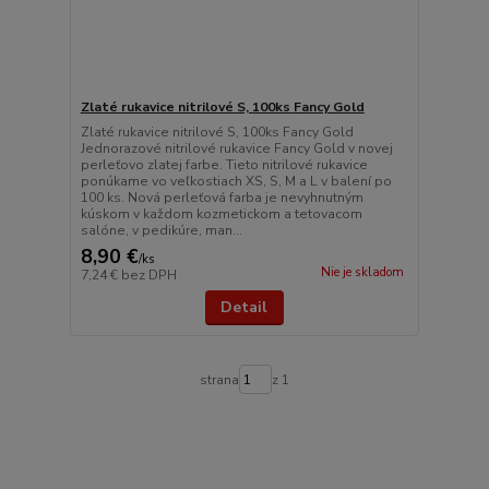
Zlaté rukavice nitrilové S, 100ks Fancy Gold
Zlaté rukavice nitrilové S, 100ks Fancy Gold
Jednorazové nitrilové rukavice Fancy Gold v novej
perleťovo zlatej farbe. Tieto nitrilové rukavice
ponúkame vo veľkostiach XS, S, M a L v balení po
100 ks. Nová perleťová farba je nevyhnutným
kúskom v každom kozmetickom a tetovacom
salóne, v pedikúre, man...
8,90 €
/
ks
Nie je skladom
7,24 €
bez DPH
Detail
strana
z 1