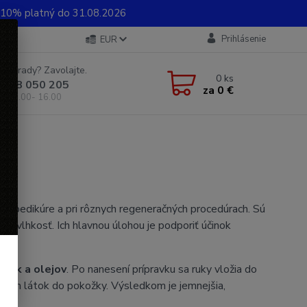
0% platný do 31.08.2026
Prihlásenie
EUR
e si rady? Zavolajte.
0
ks
 948 050 205
za
0 €
od 8.00- 16.00
e, pedikúre a pri rôznych regeneračných procedúrach. Sú
o a vlhkosť. Ich hlavnou úlohou je podporiť účinok
siek a olejov
. Po nanesení prípravku sa ruky vložia do
nných látok do pokožky. Výsledkom je jemnejšia,