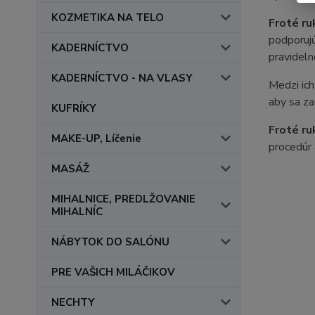
KOZMETIKA NA TELO
Froté ru
podporujú
KADERNÍCTVO
pravidelne
KADERNÍCTVO - NA VLASY
Medzi ich
aby sa za
KUFRÍKY
Froté ru
MAKE-UP, Líčenie
procedúr 
MASÁŽ
MIHALNICE, PREDLŽOVANIE
MIHALNÍC
NÁBYTOK DO SALÓNU
PRE VAŠICH MILÁČIKOV
NECHTY