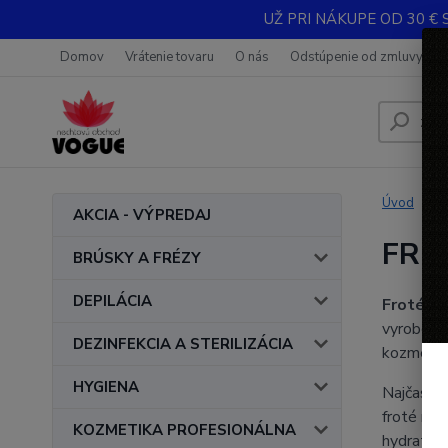
UŽ PRI NÁKUPE OD 30 € 
Domov
Vrátenie tovaru
O nás
Odstúpenie od zmluvy
Úvod
AKCIA - VÝPREDAJ
FRO
BRÚSKY A FRÉZY
DEPILÁCIA
Froté ru
vyrobené
DEZINFEKCIA A STERILIZÁCIA
kozmetick
HYGIENA
Najčastej
froté ruk
KOZMETIKA PROFESIONÁLNA
hydratov