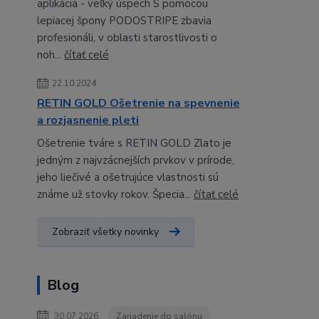
aplikácia - veľký úspech S pomocou
lepiacej špony PODOSTRIPE zbavia
profesionáli, v oblasti starostlivosti o
noh...
čítať celé
22.10.2024
RETIN GOLD Ošetrenie na spevnenie
a rozjasnenie pleti
Ošetrenie tváre s RETIN GOLD Zlato je
jedným z najvzácnejších prvkov v prírode,
jeho liečivé a ošetrujúce vlastnosti sú
známe už stovky rokov. Špecia...
čítať celé
Zobraziť všetky novinky
Blog
30.07.2026
Zariadenie do salónu