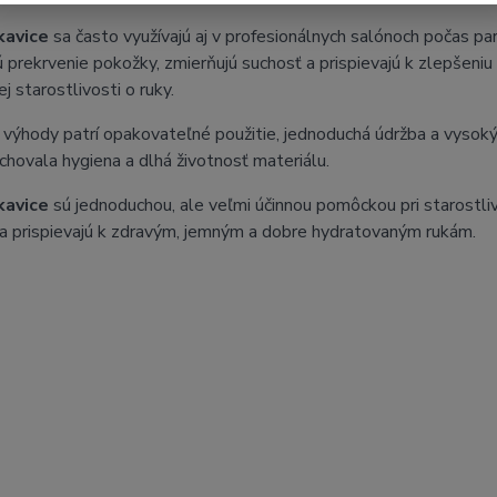
kavice
sa často využívajú aj v profesionálnych salónoch počas pa
 prekrvenie pokožky, zmierňujú suchosť a prispievajú k zlepšeniu 
j starostlivosti o ruky.
 výhody patrí opakovateľné použitie, jednoduchá údržba a vysoký k
chovala hygiena a dlhá životnosť materiálu.
kavice
sú jednoduchou, ale veľmi účinnou pomôckou pri starostli
a prispievajú k zdravým, jemným a dobre hydratovaným rukám.