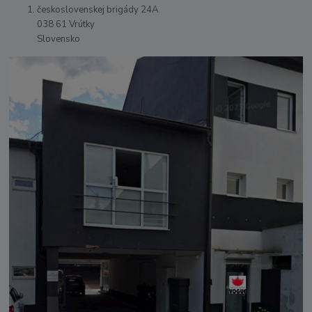
československej brigády 24A
038 61 Vrútky
Slovensko