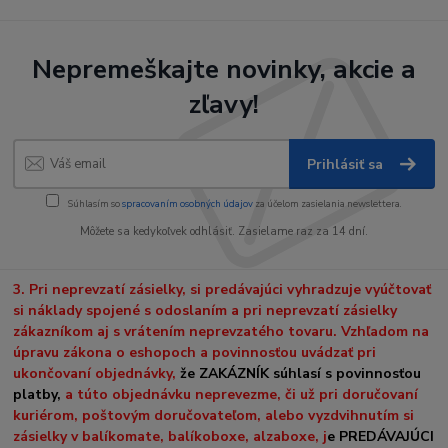
Nepremeškajte novinky, akcie a
zľavy!
Prihlásiť sa
Súhlasím so
spracovaním osobných údajov
za účelom zasielania newslettera.
Môžete sa kedykoľvek odhlásiť. Zasielame raz za 14 dní.
3. Pri neprevzatí zásielky, si predávajúci vyhradzuje vyúčtovať
si náklady spojené s odoslaním a pri neprevzatí zásielky
zákazníkom aj s vrátením neprevzatého tovaru. Vzhľadom na
úpravu zákona o eshopoch a povinnosťou uvádzať pri
ukončovaní objednávky,
že ZAKÁZNÍK súhlasí s povinnosťou
platby,
a túto objednávku neprevezme, či už pri doručovaní
kuriérom, poštovým doručovateľom, alebo vyzdvihnutím si
zásielky v balíkomate, balíkoboxe, alzaboxe, j
e PREDÁVAJÚCI