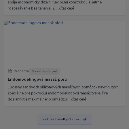
spája ergonomický dizajn, flexibilnú konštrukciu a šetrné
rozčesávanie bez ťahania. Zi...
čítať celé
15
.
06
.
2026
Starostlivosť o pleť
Endomodelingová masáž pleti
Luxusný set dvoch silikónových masážnych pomôcok navrhnutých
špeciálne pre pokročilú endomodelingovú masáž tváre. Pre
dosiahnutie maximálneho omladzuj...
čítať celé
Zobraziť všetky články