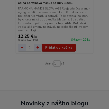
aging parafínová maska ​​na ruky 300ml
FARMONA HANDS SLOW AGE Rozjasňujúca a anti-
aging parafínová maska ​​na ruky 300ml Ako udržať
pokožku rúk mladú a zdravú? To je otázka, na ktorú
by chcela nájsť odpoveď každá žena. Špecialisti
Laboratória prírodnej kozmetiky FARMONA, ktorí
vedia, aké zmeny nastávajú na pokožke rúk vekom,
akým vonkajš...
12,25 €
/
ks
Skladom 25 ks
9,96 €
bez DPH
Pridať do košíka
strana
z 1
Novinky z nášho blogu