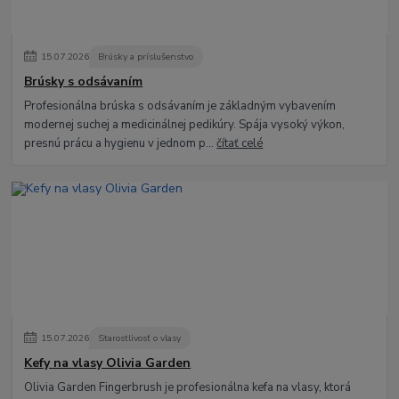
15
.
07
.
2026
Brúsky a príslušenstvo
Brúsky s odsávaním
Profesionálna brúska s odsávaním je základným vybavením
modernej suchej a medicinálnej pedikúry. Spája vysoký výkon,
presnú prácu a hygienu v jednom p...
čítať celé
15
.
07
.
2026
Starostlivosť o vlasy
Kefy na vlasy Olivia Garden
Olivia Garden Fingerbrush je profesionálna kefa na vlasy, ktorá