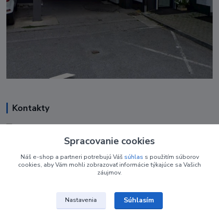
Kontakty
Renáta Harenčáková
+421 948 050 205
Spracovanie cookies
Denne od 8.00- 16.00
Náš e-shop a partneri potrebujú Váš
súhlas
s použitím súborov
cookies, aby Vám mohli zobrazovať informácie týkajúce sa Vašich
nechtovyobchodik@gmail.com
záujmov.
Súhlasím
Nastavenia