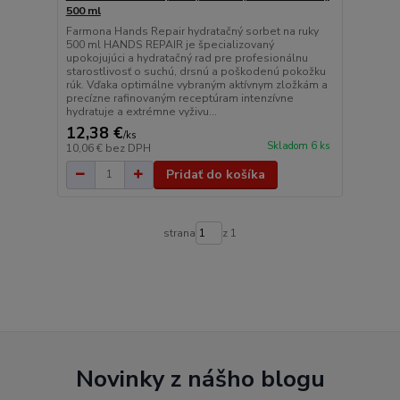
500 ml
Farmona Hands Repair hydratačný sorbet na ruky
500 ml HANDS REPAIR je špecializovaný
upokojujúci a hydratačný rad pre profesionálnu
starostlivosť o suchú, drsnú a poškodenú pokožku
rúk. Vďaka optimálne vybraným aktívnym zložkám a
precízne rafinovaným receptúram intenzívne
hydratuje a extrémne vyživu...
12,38 €
/
ks
Skladom 6 ks
10,06 €
bez DPH
Pridať do košíka
strana
z 1
Novinky z nášho blogu