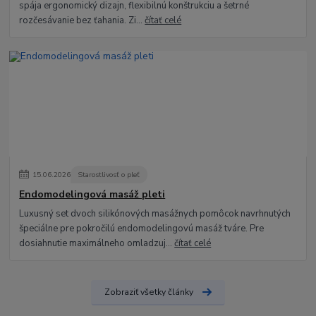
spája ergonomický dizajn, flexibilnú konštrukciu a šetrné
rozčesávanie bez ťahania. Zi...
čítať celé
15
.
06
.
2026
Starostlivosť o pleť
Endomodelingová masáž pleti
Luxusný set dvoch silikónových masážnych pomôcok navrhnutých
špeciálne pre pokročilú endomodelingovú masáž tváre. Pre
dosiahnutie maximálneho omladzuj...
čítať celé
Zobraziť všetky články