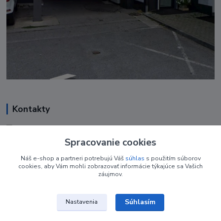
Kontakty
Renáta Harenčáková
+421 948 050 205
Spracovanie cookies
Denne od 8.00- 16.00
Náš e-shop a partneri potrebujú Váš
súhlas
s použitím súborov
cookies, aby Vám mohli zobrazovať informácie týkajúce sa Vašich
nechtovyobchodik@gmail.com
záujmov.
Súhlasím
Nastavenia