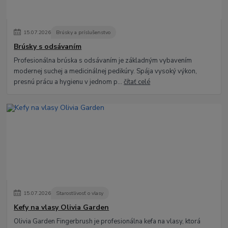
15
.
07
.
2026
Brúsky a príslušenstvo
Brúsky s odsávaním
Profesionálna brúska s odsávaním je základným vybavením
modernej suchej a medicinálnej pedikúry. Spája vysoký výkon,
presnú prácu a hygienu v jednom p...
čítať celé
15
.
07
.
2026
Starostlivosť o vlasy
Kefy na vlasy Olivia Garden
Olivia Garden Fingerbrush je profesionálna kefa na vlasy, ktorá