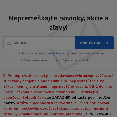
Nepremeškajte novinky, akcie a
zľavy!
Prihlásiť sa
Súhlasím so
spracovaním osobných údajov
za účelom zasielania newslettera.
Môžete sa kedykoľvek odhlásiť. Zasielame raz za 14 dní.
3. Pri neprevzatí zásielky, si predávajúci vyhradzuje vyúčtovať
si náklady spojené s odoslaním a pri neprevzatí zásielky
zákazníkom aj s vrátením neprevzatého tovaru. Vzhľadom na
úpravu zákona o eshopoch a povinnosťou uvádzať pri
ukončovaní objednávky,
že ZAKÁZNÍK súhlasí s povinnosťou
platby,
a túto objednávku neprevezme, či už pri doručovaní
kuriérom, poštovým doručovateľom, alebo vyzdvihnutím si
zásielky v balíkomate, balíkoboxe, alzaboxe, j
e PREDÁVAJÚCI