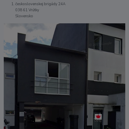
československej brigády 24A
038 61 Vrútky
Slovensko