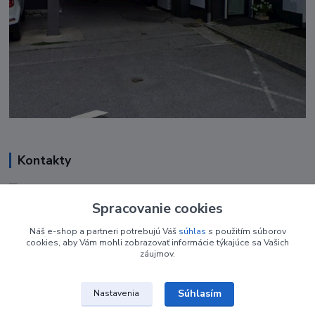
Kontakty
Renáta Harenčáková
+421 948 050 205
Spracovanie cookies
Denne od 8.00- 16.00
Náš e-shop a partneri potrebujú Váš
súhlas
s použitím súborov
cookies, aby Vám mohli zobrazovať informácie týkajúce sa Vašich
nechtovyobchodik@gmail.com
záujmov.
Súhlasím
Nastavenia