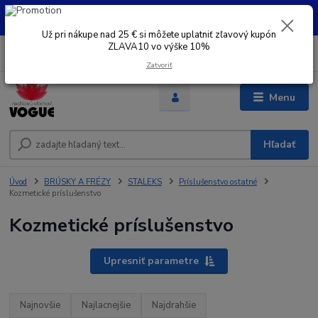
UŽ PRI NÁKUPE OD 30 € SI MOŽETE UPLATNIŤ ZĽAVOVÝ KUPÓN -
ZLAVA10 - VO VÝŠKE 10% platný do 31.08.2026
Už pri nákupe nad 25 € si môžete uplatniť zľavový kupón
ZLAVA10 vo výške 10%
0
ks
+421 948 050 205
EUR
za
Denne od 8.00- 16.00
Zatvoriť
Menu
Hľadať
Úvod
BRÚSKY A FRÉZY
STALEKS
Príslušenstvo ostatné
Kozmetické príslušenstvo
Kozmetické príslušenstvo
Upresniť parametre
Najnovšie
Najlacnejšie
Najdrahšie