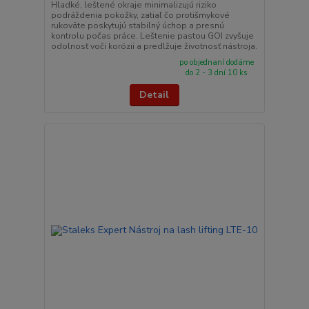
Hladké, leštené okraje minimalizujú riziko
podráždenia pokožky, zatiaľ čo protišmykové
rukoväte poskytujú stabilný úchop a presnú
kontrolu počas práce. Leštenie pastou GOI zvyšuje
odolnosť voči korózii a predlžuje životnosť nástroja.
po objednaní dodáme
do 2 - 3 dní 10 ks
Detail