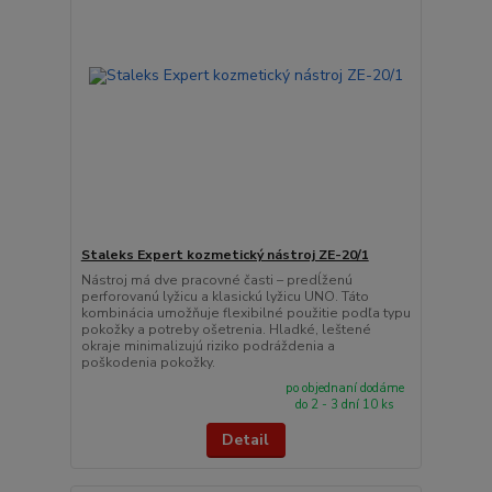
Staleks Expert kozmetický nástroj ZE-20/1
Nástroj má dve pracovné časti – predĺženú
perforovanú lyžicu a klasickú lyžicu UNO. Táto
kombinácia umožňuje flexibilné použitie podľa typu
pokožky a potreby ošetrenia. Hladké, leštené
okraje minimalizujú riziko podráždenia a
poškodenia pokožky.
po objednaní dodáme
do 2 - 3 dní 10 ks
Detail