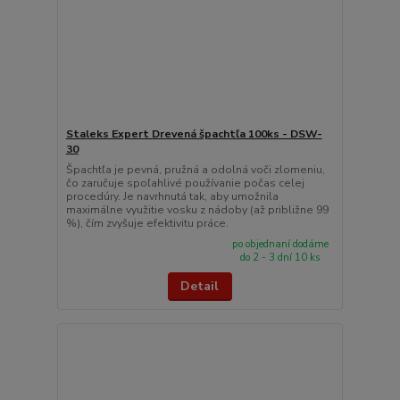
Staleks Expert Drevená špachtľa 100ks - DSW-
30
Špachtľa je pevná, pružná a odolná voči zlomeniu,
čo zaručuje spoľahlivé používanie počas celej
procedúry. Je navrhnutá tak, aby umožnila
maximálne využitie vosku z nádoby (až približne 99
%), čím zvyšuje efektivitu práce.
po objednaní dodáme
do 2 - 3 dní 10 ks
Detail