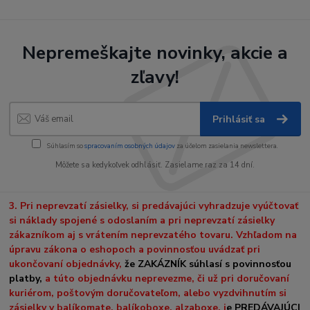
Nepremeškajte novinky, akcie a
zľavy!
Prihlásiť sa
Súhlasím so
spracovaním osobných údajov
za účelom zasielania newslettera.
Môžete sa kedykoľvek odhlásiť. Zasielame raz za 14 dní.
3. Pri neprevzatí zásielky, si predávajúci vyhradzuje vyúčtovať
si náklady spojené s odoslaním a pri neprevzatí zásielky
zákazníkom aj s vrátením neprevzatého tovaru. Vzhľadom na
úpravu zákona o eshopoch a povinnosťou uvádzať pri
ukončovaní objednávky,
že ZAKÁZNÍK súhlasí s povinnosťou
platby,
a túto objednávku neprevezme, či už pri doručovaní
kuriérom, poštovým doručovateľom, alebo vyzdvihnutím si
zásielky v balíkomate, balíkoboxe, alzaboxe, j
e PREDÁVAJÚCI