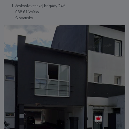
československej brigády 24A
038 61 Vrútky
Slovensko