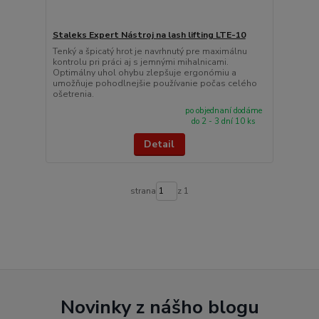
Staleks Expert Nástroj na lash lifting LTE-10
Tenký a špicatý hrot je navrhnutý pre maximálnu
kontrolu pri práci aj s jemnými mihalnicami.
Optimálny uhol ohybu zlepšuje ergonómiu a
umožňuje pohodlnejšie používanie počas celého
ošetrenia.
po objednaní dodáme
do 2 - 3 dní 10 ks
Detail
strana
z 1
Novinky z nášho blogu