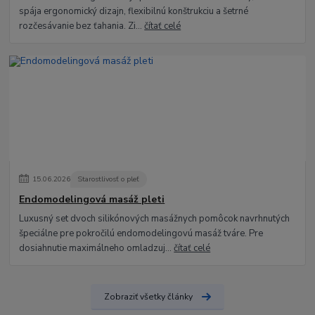
spája ergonomický dizajn, flexibilnú konštrukciu a šetrné
rozčesávanie bez ťahania. Zi...
čítať celé
15
.
06
.
2026
Starostlivosť o pleť
Endomodelingová masáž pleti
Luxusný set dvoch silikónových masážnych pomôcok navrhnutých
špeciálne pre pokročilú endomodelingovú masáž tváre. Pre
dosiahnutie maximálneho omladzuj...
čítať celé
Zobraziť všetky články