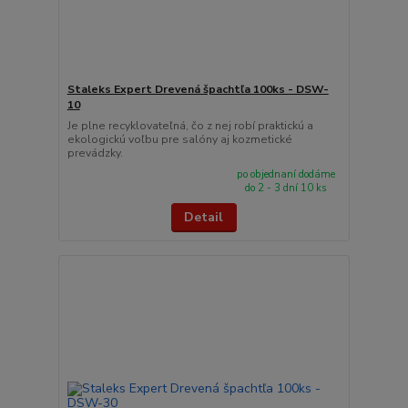
Staleks Expert Drevená špachtľa 100ks - DSW-
10
Je plne recyklovateľná, čo z nej robí praktickú a
ekologickú voľbu pre salóny aj kozmetické
prevádzky.
po objednaní dodáme
do 2 - 3 dní 10 ks
Detail