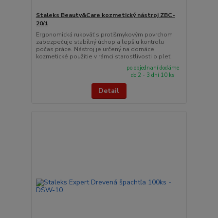
Staleks Beauty&Care kozmetický nástroj ZBC-
20/1
Ergonomická rukoväť s protišmykovým povrchom
zabezpečuje stabilný úchop a lepšiu kontrolu
počas práce. Nástroj je určený na domáce
kozmetické použitie v rámci starostlivosti o pleť.
po objednaní dodáme
do 2 - 3 dní 10 ks
Detail