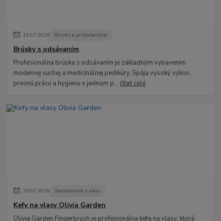
15
.
07
.
2026
Brúsky a príslušenstvo
Brúsky s odsávaním
Profesionálna brúska s odsávaním je základným vybavením
modernej suchej a medicinálnej pedikúry. Spája vysoký výkon,
presnú prácu a hygienu v jednom p...
čítať celé
15
.
07
.
2026
Starostlivosť o vlasy
Kefy na vlasy Olivia Garden
Olivia Garden Fingerbrush je profesionálna kefa na vlasy, ktorá