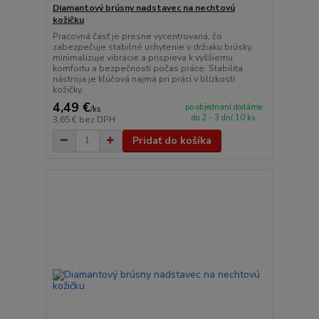
Diamantový brúsny nadstavec na nechtovú
kožičku
Pracovná časť je presne vycentrovaná, čo
zabezpečuje stabilné uchytenie v držiaku brúsky,
minimalizuje vibrácie a prispieva k vyššiemu
komfortu a bezpečnosti počas práce. Stabilita
nástroja je kľúčová najmä pri práci v blízkosti
kožičky.
4,49 €
po objednaní dodáme
/
ks
do 2 - 3 dní 10 ks
3,65 €
bez DPH
Pridať do košíka