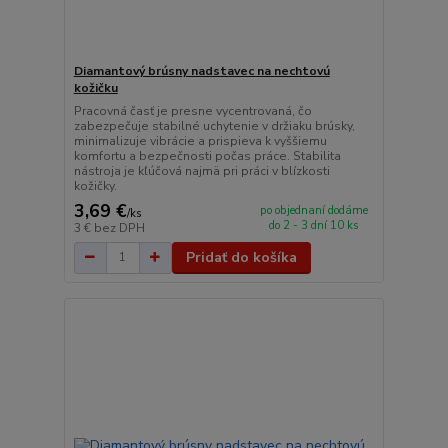
Diamantový brúsny nadstavec na nechtovú
kožičku
Pracovná časť je presne vycentrovaná, čo
zabezpečuje stabilné uchytenie v držiaku brúsky,
minimalizuje vibrácie a prispieva k vyššiemu
komfortu a bezpečnosti počas práce. Stabilita
nástroja je kľúčová najmä pri práci v blízkosti
kožičky.
3,69 €
po objednaní dodáme
/
ks
do 2 - 3 dní 10 ks
3 €
bez DPH
Pridať do košíka