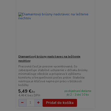
Diamantový brúsny nadstavec na leštenie
nechtov
Pracovná časť je presne vycentrovaná, čo
zabezpečuje stabilné uchytenie v držiaku brúsky,
minimalizuje vibrácie a prispieva k vyššiemu
komfortu a bezpečnosti počas práce. Stabilita
nástroja je kľúčová najmä pri práci v blízkosti
kožičky.
5,49 €
po objednaní dodáme
/
ks
do 2 - 3 dní 10 ks
4,46 €
bez DPH
Pridať do košíka