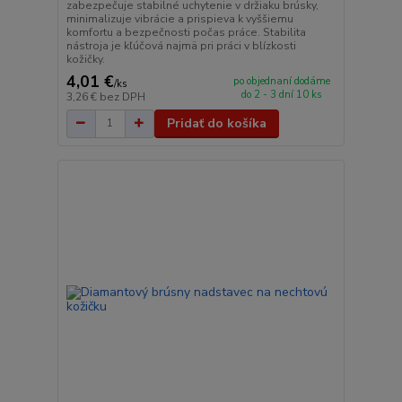
zabezpečuje stabilné uchytenie v držiaku brúsky,
minimalizuje vibrácie a prispieva k vyššiemu
komfortu a bezpečnosti počas práce. Stabilita
nástroja je kľúčová najmä pri práci v blízkosti
kožičky.
4,01 €
po objednaní dodáme
/
ks
do 2 - 3 dní 10 ks
3,26 €
bez DPH
Pridať do košíka