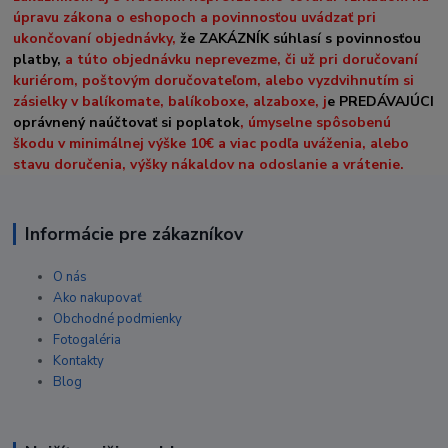
úpravu zákona o eshopoch a povinnosťou uvádzať pri
ukončovaní objednávky,
že ZAKÁZNÍK súhlasí s povinnosťou
platby,
a túto objednávku neprevezme, či už pri doručovaní
kuriérom, poštovým doručovateľom, alebo vyzdvihnutím si
zásielky v balíkomate, balíkoboxe, alzaboxe, j
e PREDÁVAJÚCI
oprávnený naúčtovať si poplatok
, úmyselne spôsobenú
škodu v minimálnej výške 10€ a viac podľa uváženia, alebo
stavu doručenia, výšky nákaldov na odoslanie a vrátenie.
Informácie pre zákazníkov
O nás
Ako nakupovať
Obchodné podmienky
Fotogaléria
Kontakty
Blog