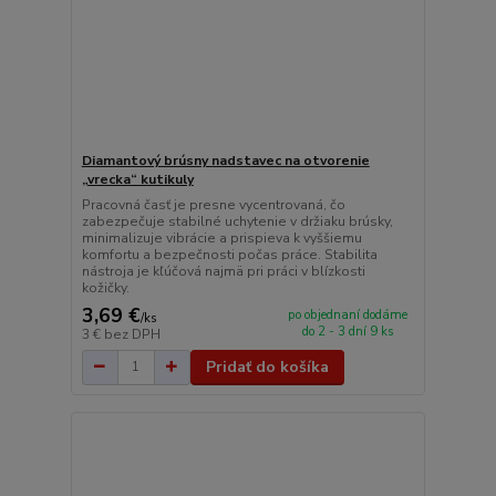
Diamantový brúsny nadstavec na otvorenie
„vrecka“ kutikuly
Pracovná časť je presne vycentrovaná, čo
zabezpečuje stabilné uchytenie v držiaku brúsky,
minimalizuje vibrácie a prispieva k vyššiemu
komfortu a bezpečnosti počas práce. Stabilita
nástroja je kľúčová najmä pri práci v blízkosti
kožičky.
3,69 €
po objednaní dodáme
/
ks
do 2 - 3 dní 9 ks
3 €
bez DPH
Pridať do košíka