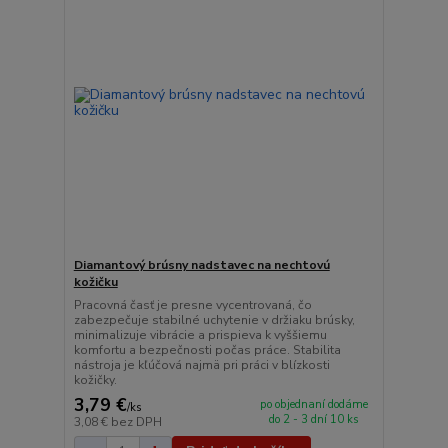
Diamantový brúsny nadstavec na nechtovú
kožičku
Pracovná časť je presne vycentrovaná, čo
zabezpečuje stabilné uchytenie v držiaku brúsky,
minimalizuje vibrácie a prispieva k vyššiemu
komfortu a bezpečnosti počas práce. Stabilita
nástroja je kľúčová najmä pri práci v blízkosti
kožičky.
3,79 €
po objednaní dodáme
/
ks
do 2 - 3 dní 10 ks
3,08 €
bez DPH