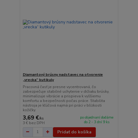
Diamantový brúsny nadstavec na otvorenie
„vrecka“ kutikuly
Pracovná časť je presne vycentrovaná, čo
zabezpečuje stabilné uchytenie v držiaku brúsky,
minimalizuje vibrácie a prispieva k vyššiemu
komfortu a bezpečnosti počas práce. Stabilita
nástroja je kľúčová najmä pri práci v blízkosti
kožičky.
3,69 €
po objednaní dodáme
/
ks
do 2 - 3 dní 9 ks
3 €
bez DPH
Pridať do košíka