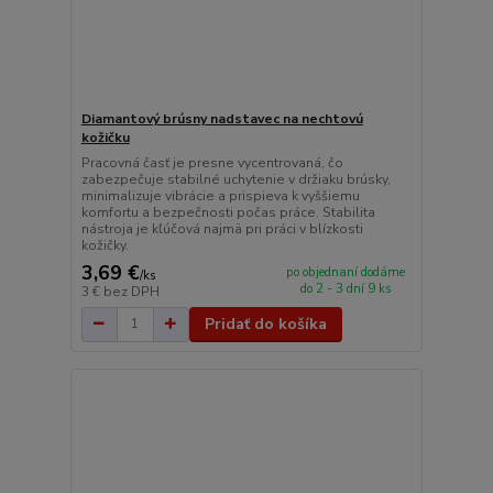
Diamantový brúsny nadstavec na nechtovú
kožičku
Pracovná časť je presne vycentrovaná, čo
zabezpečuje stabilné uchytenie v držiaku brúsky,
minimalizuje vibrácie a prispieva k vyššiemu
komfortu a bezpečnosti počas práce. Stabilita
nástroja je kľúčová najmä pri práci v blízkosti
kožičky.
3,69 €
po objednaní dodáme
/
ks
do 2 - 3 dní 9 ks
3 €
bez DPH
Pridať do košíka