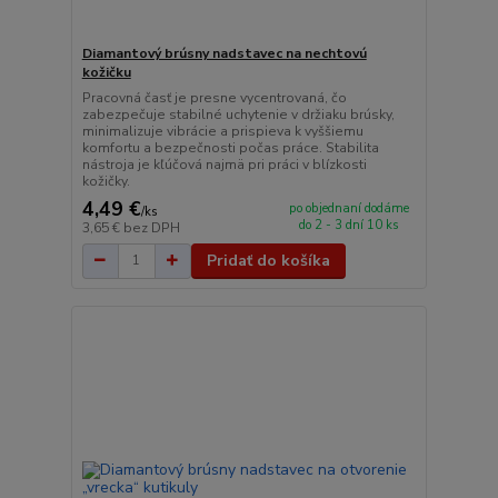
Diamantový brúsny nadstavec na nechtovú
kožičku
Pracovná časť je presne vycentrovaná, čo
zabezpečuje stabilné uchytenie v držiaku brúsky,
minimalizuje vibrácie a prispieva k vyššiemu
komfortu a bezpečnosti počas práce. Stabilita
nástroja je kľúčová najmä pri práci v blízkosti
kožičky.
4,49 €
po objednaní dodáme
/
ks
do 2 - 3 dní 10 ks
3,65 €
bez DPH
Pridať do košíka