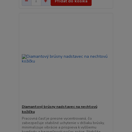
Pridať do košíka
Diamantový brúsny nadstavec na nechtovú
kožičku
Pracovná časť je presne vycentrovaná, čo
zabezpečuje stabilné uchytenie v držiaku brúsky,
minimalizuje vibrácie a prispieva k vyššiemu
komfortu a bezpečnosti počas práce. Stabilita