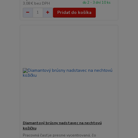
do 2 - 3 dní 10 ks
3,08 €
bez DPH
Pridať do košíka
Diamantový brúsny nadstavec na nechtovú
kožičku
Pracovná časť je presne vycentrovaná, čo