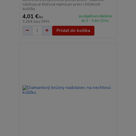
nástroja je kľúčová najmä pri práci v blízkosti
kožičky.
4,01 €
po objednaní dodáme
/
ks
do 2 - 3 dní 10 ks
3,26 €
bez DPH
Pridať do košíka