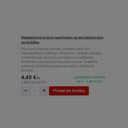
Diamantový brúsny nadstavec na detailnú prácu
pri kožičke
Pracovná časť je presne vycentrovaná, čo
zabezpečuje stabilné uchytenie v držiaku brúsky,
minimalizuje vibrácie a prispieva k vyššiemu
komfortu a bezpečnosti počas práce. Stabilita
nástroja je kľúčová najmä pri práci v blízkosti
kožičky.
4,49 €
po objednaní dodáme
/
ks
do 2 - 3 dní 10 ks
3,65 €
bez DPH
Pridať do košíka