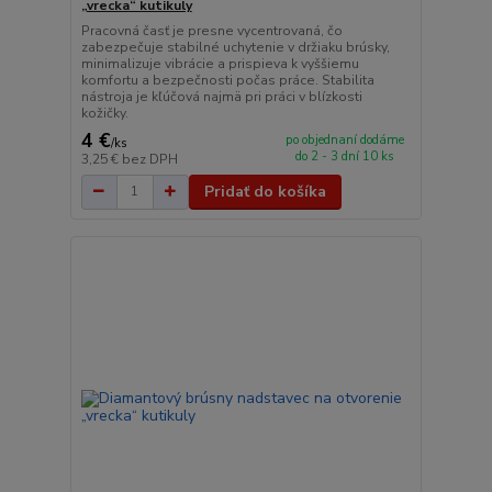
„vrecka“ kutikuly
Pracovná časť je presne vycentrovaná, čo
zabezpečuje stabilné uchytenie v držiaku brúsky,
minimalizuje vibrácie a prispieva k vyššiemu
komfortu a bezpečnosti počas práce. Stabilita
nástroja je kľúčová najmä pri práci v blízkosti
kožičky.
4 €
po objednaní dodáme
/
ks
do 2 - 3 dní 10 ks
3,25 €
bez DPH
Pridať do košíka