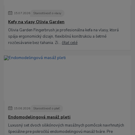
15
.
07
.
2026
Starostlivosť o vlasy
Kefy na vlasy Olivia Garden
Olivia Garden Fingerbrush je profesionálna kefa na vlasy, ktorá
spája ergonomický dizajn, flexibilnú konštrukciu a šetrné
rozčesávanie bez ťahania. Zi...
čítať celé
15
.
06
.
2026
Starostlivosť o pleť
Endomodelingová masáž pleti
Luxusný set dvoch silikónových masážnych pomôcok navrhnutých
špeciálne pre pokročilú endomodelingovú masáž tváre. Pre