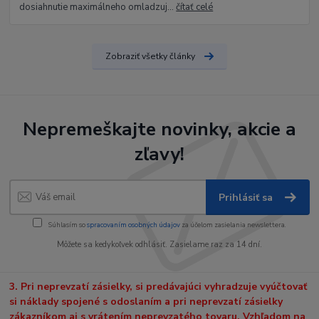
dosiahnutie maximálneho omladzuj...
čítať celé
Zobraziť všetky články
Nepremeškajte novinky, akcie a
zľavy!
Prihlásiť sa
Súhlasím so
spracovaním osobných údajov
za účelom zasielania newslettera.
Môžete sa kedykoľvek odhlásiť. Zasielame raz za 14 dní.
3. Pri neprevzatí zásielky, si predávajúci vyhradzuje vyúčtovať
si náklady spojené s odoslaním a pri neprevzatí zásielky
zákazníkom aj s vrátením neprevzatého tovaru. Vzhľadom na