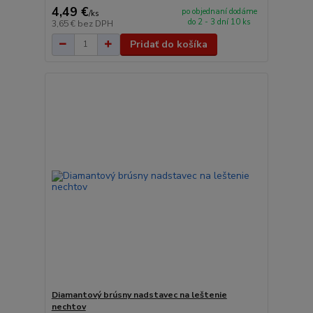
4,49 €
po objednaní dodáme
/
ks
do 2 - 3 dní 10 ks
3,65 €
bez DPH
Pridať do košíka
Diamantový brúsny nadstavec na leštenie
nechtov