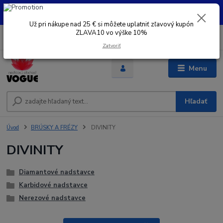
UŽ PRI NÁKUPE OD 30 € SI MOŽETE UPLATNIŤ ZĽAVOVÝ KUPÓN -
ZLAVA10 - VO VÝŠKE 10% platný do 31.08.2026
Už pri nákupe nad 25 € si môžete uplatniť zľavový kupón
ZLAVA10 vo výške 10%
0
ks
+421 948 050 205
EUR
za
0 €
Denne od 8.00- 16.00
Zatvoriť
Menu
Hľadať
Úvod
BRÚSKY A FRÉZY
DIVINITY
DIVINITY
Diamantové nadstavce
Karbidové nadstavce
Nerezové nadstavce