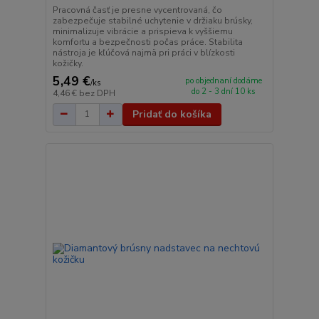
Pracovná časť je presne vycentrovaná, čo
zabezpečuje stabilné uchytenie v držiaku brúsky,
minimalizuje vibrácie a prispieva k vyššiemu
komfortu a bezpečnosti počas práce. Stabilita
nástroja je kľúčová najmä pri práci v blízkosti
kožičky.
5,49 €
po objednaní dodáme
/
ks
do 2 - 3 dní 10 ks
4,46 €
bez DPH
Pridať do košíka