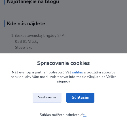
Najčítanejšie na blogu
Kde nás nájdete
československej brigády 24A
038 61 Vrútky
Slovensko
Spracovanie cookies
Náš e-shop a partneri potrebujú Váš
súhlas
s použitím súborov
cookies, aby Vám mohli zobrazovať informácie týkajúce sa Vašich
záujmov.
Súhlasím
Nastavenia
Súhlas môžete odmietnuť
tu
.