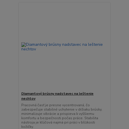
Diamantový brúsny nadstavec na leštenie
nechtov
Pracovná časť je presne vycentrovaná, čo
zabezpečuje stabilné uchytenie v držiaku brúsky,
minimalizuje vibrácie a prispieva k vyššiemu
komfortu a bezpečnosti počas práce. Stabilita
nástroja je kľúčová najmä pri práci v blízkosti
kožičky.