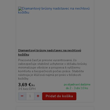
Diamantový brúsny nadstavec na nechtovú
kožičku
Pracovná časť je presne vycentrovaná, čo
zabezpečuje stabilné uchytenie v držiaku brúsky,
minimalizuje vibrácie a prispieva k vyššiemu
komfortu a bezpečnosti počas práce. Stabilita
nástroja je kľúčová najmä pri práci v blízkosti
kožičky.
3,69 €
po objednaní dodáme
/
ks
do 2 - 3 dní 10 ks
3 €
bez DPH
Pridať do košíka