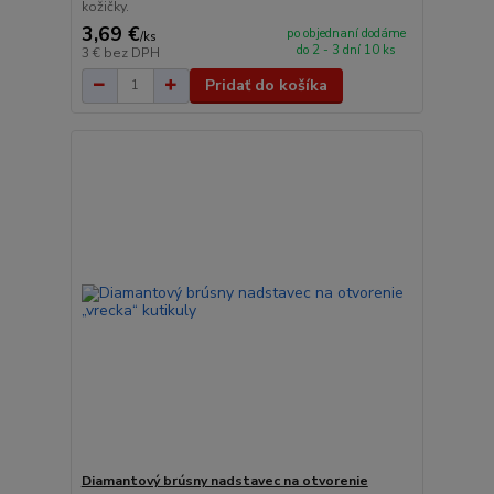
kožičky.
3,69 €
po objednaní dodáme
/
ks
do 2 - 3 dní 10 ks
3 €
bez DPH
Pridať do košíka
Diamantový brúsny nadstavec na otvorenie