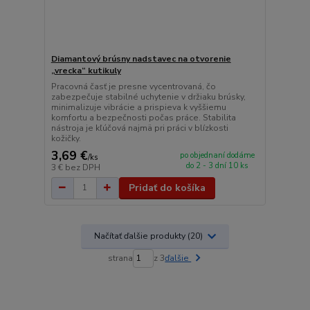
Diamantový brúsny nadstavec na otvorenie
„vrecka“ kutikuly
Pracovná časť je presne vycentrovaná, čo
zabezpečuje stabilné uchytenie v držiaku brúsky,
minimalizuje vibrácie a prispieva k vyššiemu
komfortu a bezpečnosti počas práce. Stabilita
nástroja je kľúčová najmä pri práci v blízkosti
kožičky.
3,69 €
po objednaní dodáme
/
ks
do 2 - 3 dní 10 ks
3 €
bez DPH
Pridať do košíka
Načítať ďalšie produkty (20)
strana
z 3
ďalšie