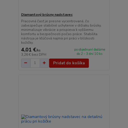
Diamantový brúsny nadstavec
Pracovná časť je presne vycentrovaná, čo
zabezpečuje stabilné uchytenie v držiaku brúsky,
minimalizuje vibrácie a prispieva k vyššiemu
komfortu a bezpečnosti počas práce. Stabilita
nástroja je kľúčová najmä pri práci v blízkosti
kožičky.
4,01 €
po objednaní dodáme
/
ks
do 2 - 3 dní 10 ks
3,26 €
bez DPH
Pridať do košíka