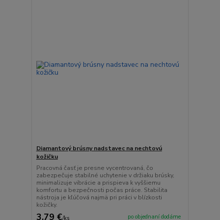
Diamantový brúsny nadstavec na nechtovú
kožičku
Pracovná časť je presne vycentrovaná, čo
zabezpečuje stabilné uchytenie v držiaku brúsky,
minimalizuje vibrácie a prispieva k vyššiemu
komfortu a bezpečnosti počas práce. Stabilita
nástroja je kľúčová najmä pri práci v blízkosti
kožičky.
3,79 €
po objednaní dodáme
/
ks