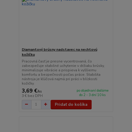
Diamantový brúsny nadstavec na nechtovú
kožičku
Pracovná časť je presne vycentrovaná, čo
zabezpečuje stabilné uchytenie v držiaku brúsky,
minimalizuje vibrácie a prispieva k vyššiemu
komfortu a bezpečnosti počas práce. Stabilita
nástroja je kľúčová najmä pri práci v blízkosti
kožičky.
3,69 €
po objednaní dodáme
/
ks
do 2 - 3 dní 10 ks
3 €
bez DPH
Pridať do košíka