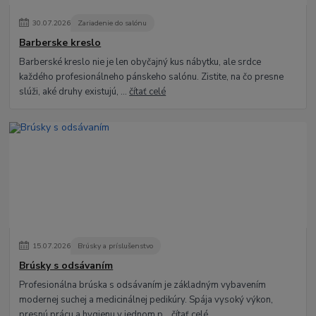
30
.
07
.
2026
Zariadenie do salónu
Barberske kreslo
Barberské kreslo nie je len obyčajný kus nábytku, ale srdce
každého profesionálneho pánskeho salónu. Zistite, na čo presne
slúži, aké druhy existujú, ...
čítať celé
15
.
07
.
2026
Brúsky a príslušenstvo
Brúsky s odsávaním
Profesionálna brúska s odsávaním je základným vybavením
modernej suchej a medicinálnej pedikúry. Spája vysoký výkon,
presnú prácu a hygienu v jednom p...
čítať celé