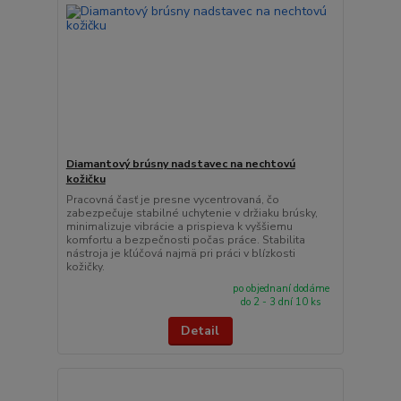
Diamantový brúsny nadstavec na nechtovú
kožičku
Pracovná časť je presne vycentrovaná, čo
zabezpečuje stabilné uchytenie v držiaku brúsky,
minimalizuje vibrácie a prispieva k vyššiemu
komfortu a bezpečnosti počas práce. Stabilita
nástroja je kľúčová najmä pri práci v blízkosti
kožičky.
po objednaní dodáme
do 2 - 3 dní 10 ks
Detail