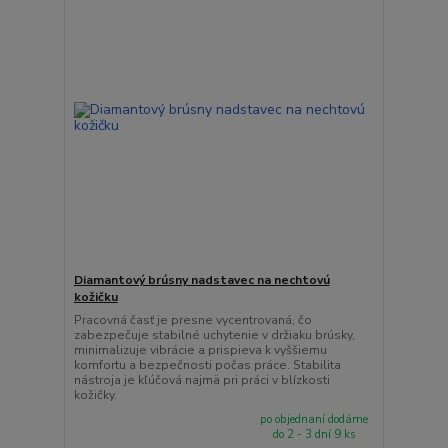
Diamantový brúsny nadstavec na nechtovú
kožičku
Pracovná časť je presne vycentrovaná, čo
zabezpečuje stabilné uchytenie v držiaku brúsky,
minimalizuje vibrácie a prispieva k vyššiemu
komfortu a bezpečnosti počas práce. Stabilita
nástroja je kľúčová najmä pri práci v blízkosti
kožičky.
po objednaní dodáme
do 2 - 3 dní 9 ks