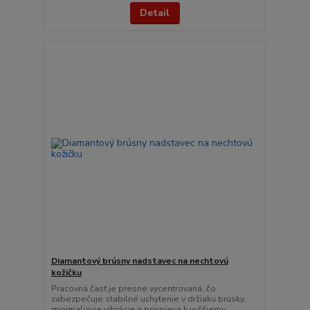
Detail
Diamantový brúsny nadstavec na nechtovú
kožičku
Pracovná časť je presne vycentrovaná, čo
zabezpečuje stabilné uchytenie v držiaku brúsky,
minimalizuje vibrácie a prispieva k vyššiemu