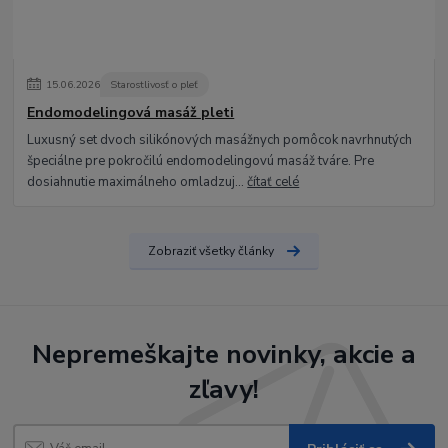
15
.
06
.
2026
Starostlivosť o pleť
Endomodelingová masáž pleti
Luxusný set dvoch silikónových masážnych pomôcok navrhnutých
špeciálne pre pokročilú endomodelingovú masáž tváre. Pre
dosiahnutie maximálneho omladzuj...
čítať celé
Zobraziť všetky články
Nepremeškajte novinky, akcie a
zľavy!