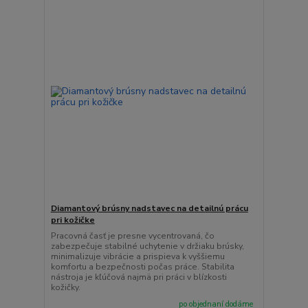
Diamantový brúsny nadstavec na detailnú prácu
pri kožičke
Pracovná časť je presne vycentrovaná, čo
zabezpečuje stabilné uchytenie v držiaku brúsky,
minimalizuje vibrácie a prispieva k vyššiemu
komfortu a bezpečnosti počas práce. Stabilita
nástroja je kľúčová najmä pri práci v blízkosti
kožičky.
po objednaní dodáme