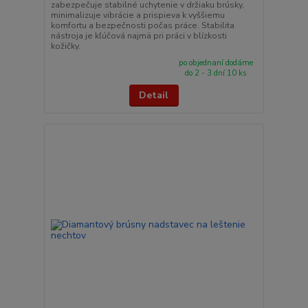
zabezpečuje stabilné uchytenie v držiaku brúsky,
minimalizuje vibrácie a prispieva k vyššiemu
komfortu a bezpečnosti počas práce. Stabilita
nástroja je kľúčová najmä pri práci v blízkosti
kožičky.
po objednaní dodáme
do 2 - 3 dní 10 ks
Detail