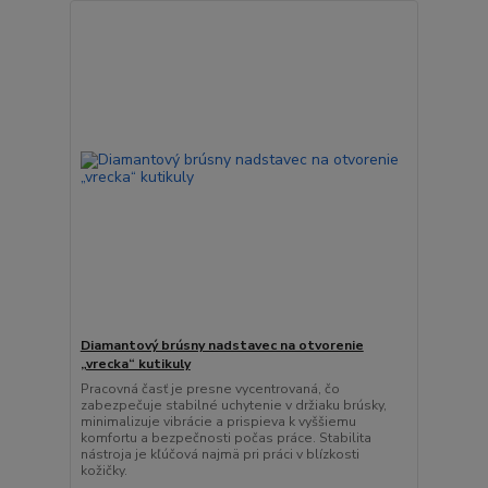
Diamantový brúsny nadstavec na otvorenie
„vrecka“ kutikuly
Pracovná časť je presne vycentrovaná, čo
zabezpečuje stabilné uchytenie v držiaku brúsky,
minimalizuje vibrácie a prispieva k vyššiemu
komfortu a bezpečnosti počas práce. Stabilita
nástroja je kľúčová najmä pri práci v blízkosti
kožičky.