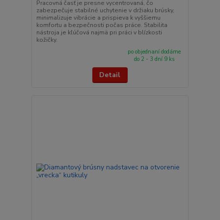
Pracovná časť je presne vycentrovaná, čo
zabezpečuje stabilné uchytenie v držiaku brúsky,
minimalizuje vibrácie a prispieva k vyššiemu
komfortu a bezpečnosti počas práce. Stabilita
nástroja je kľúčová najmä pri práci v blízkosti
kožičky.
po objednaní dodáme
do 2 - 3 dní 9 ks
Detail