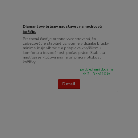
Diamantový brúsny nadstavec na nechtovú
kožičku
Pracovná časť je presne vycentrovaná, čo
zabezpečuje stabilné uchytenie v držiaku brúsky,
minimalizuje vibrácie a prispieva k vyššiemu
komfortu a bezpečnosti počas práce. Stabilita
nástroja je kľúčová najmä pri práci v blízkosti
kožičky.
po objednaní dodáme
do 2 - 3 dní 10 ks
Detail