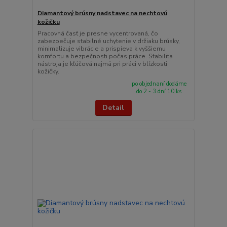
Diamantový brúsny nadstavec na nechtovú
kožičku
Pracovná časť je presne vycentrovaná, čo
zabezpečuje stabilné uchytenie v držiaku brúsky,
minimalizuje vibrácie a prispieva k vyššiemu
komfortu a bezpečnosti počas práce. Stabilita
nástroja je kľúčová najmä pri práci v blízkosti
kožičky.
po objednaní dodáme
do 2 - 3 dní 10 ks
Detail