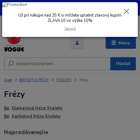
UŽ PRI NÁKUPE OD 30 € SI MOŽETE UPLATNIŤ ZĽAVOVÝ KUPÓN -
ZLAVA10 - VO VÝŠKE 10% platný do 31.08.2026
Už pri nákupe nad 25 € si môžete uplatniť zľavový kupón
ZLAVA10 vo výške 10%
0
ks
+421 948 050 205
EUR
za
Denne od 8.00- 16.00
Zatvoriť
Menu
Hľadať
Úvod
BRÚSKY A FRÉZY
STALEKS
Frézy
Frézy
Diamatová fréza Staleks
Karbidová fréza Staleks
Najpredávanejšie