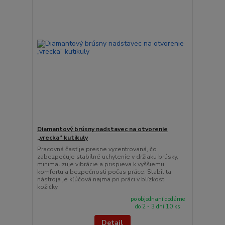
Diamantový brúsny nadstavec na otvorenie
„vrecka“ kutikuly
Pracovná časť je presne vycentrovaná, čo
zabezpečuje stabilné uchytenie v držiaku brúsky,
minimalizuje vibrácie a prispieva k vyššiemu
komfortu a bezpečnosti počas práce. Stabilita
nástroja je kľúčová najmä pri práci v blízkosti
kožičky.
po objednaní dodáme
do 2 - 3 dní 10 ks
Detail