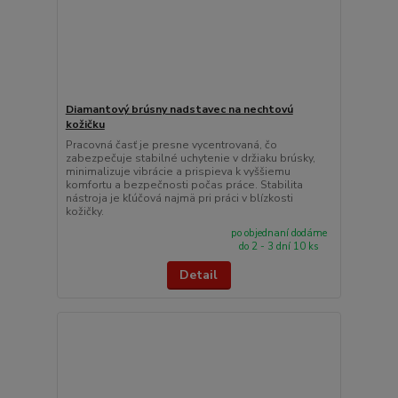
Diamantový brúsny nadstavec na nechtovú
kožičku
Pracovná časť je presne vycentrovaná, čo
zabezpečuje stabilné uchytenie v držiaku brúsky,
minimalizuje vibrácie a prispieva k vyššiemu
komfortu a bezpečnosti počas práce. Stabilita
nástroja je kľúčová najmä pri práci v blízkosti
kožičky.
po objednaní dodáme
do 2 - 3 dní 10 ks
Detail