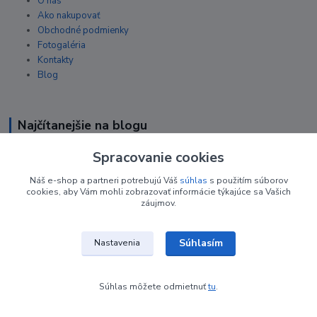
O nás
Ako nakupovať
Obchodné podmienky
Fotogaléria
Kontakty
Blog
Najčítanejšie na blogu
Spracovanie cookies
Kde nás nájdete
Náš e-shop a partneri potrebujú Váš
súhlas
s použitím súborov
cookies, aby Vám mohli zobrazovať informácie týkajúce sa Vašich
záujmov.
československej brigády 24A
038 61 Vrútky
Slovensko
Súhlasím
Nastavenia
Súhlas môžete odmietnuť
tu
.