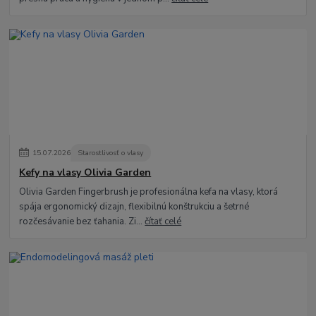
15
.
07
.
2026
Starostlivosť o vlasy
Kefy na vlasy Olivia Garden
Olivia Garden Fingerbrush je profesionálna kefa na vlasy, ktorá
spája ergonomický dizajn, flexibilnú konštrukciu a šetrné
rozčesávanie bez ťahania. Zi...
čítať celé