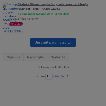
Staleks Diamantový brúsny nadstavec zaoblený -
1.
“cylinder” blue - FA30B023/6.5
po objednaní dodáme do 2 - 3 dní 10 ks
valcová fréza na nechty
TOP produkt
Upresniť parametre
Najnovšie
Najlacnejšie
Najdrahšie
Zobrazujem 1-20 z 165
strana
z 9
ďalšie