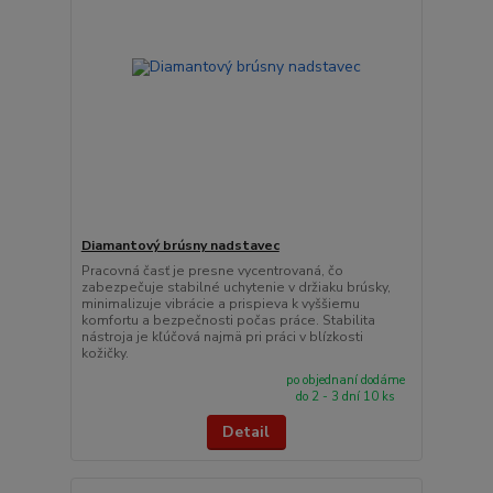
Diamantový brúsny nadstavec
Pracovná časť je presne vycentrovaná, čo
zabezpečuje stabilné uchytenie v držiaku brúsky,
minimalizuje vibrácie a prispieva k vyššiemu
komfortu a bezpečnosti počas práce. Stabilita
nástroja je kľúčová najmä pri práci v blízkosti
kožičky.
po objednaní dodáme
do 2 - 3 dní 10 ks
Detail