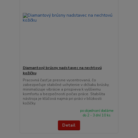
Diamantový brúsny nadstavec na nechtovú
kožičku
Pracovná časť je presne vycentrovaná, čo
zabezpečuje stabilné uchytenie v držiaku brúsky,
minimalizuje vibrácie a prispieva k vyššiemu
komfortu a bezpečnosti počas práce. Stabilita
nástroja je kľúčová najmä pri práci v blízkosti
kožičky.
po objednaní dodáme
do 2 - 3 dní 10 ks
Detail