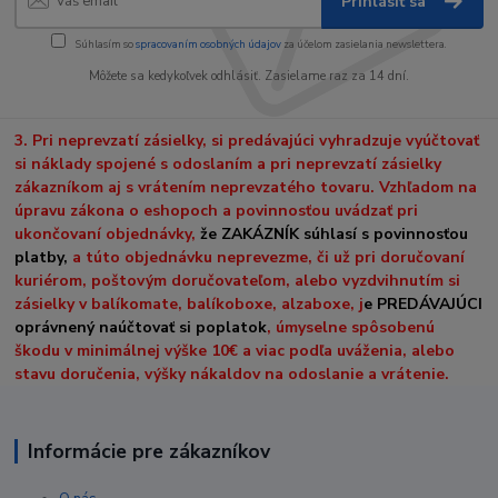
Prihlásiť sa
Súhlasím so
spracovaním osobných údajov
za účelom zasielania newslettera.
Môžete sa kedykoľvek odhlásiť. Zasielame raz za 14 dní.
3. Pri neprevzatí zásielky, si predávajúci vyhradzuje vyúčtovať
si náklady spojené s odoslaním a pri neprevzatí zásielky
zákazníkom aj s vrátením neprevzatého tovaru. Vzhľadom na
úpravu zákona o eshopoch a povinnosťou uvádzať pri
ukončovaní objednávky,
že ZAKÁZNÍK súhlasí s povinnosťou
platby,
a túto objednávku neprevezme, či už pri doručovaní
kuriérom, poštovým doručovateľom, alebo vyzdvihnutím si
zásielky v balíkomate, balíkoboxe, alzaboxe, j
e PREDÁVAJÚCI
oprávnený naúčtovať si poplatok
, úmyselne spôsobenú
škodu v minimálnej výške 10€ a viac podľa uváženia, alebo
stavu doručenia, výšky nákaldov na odoslanie a vrátenie.
Informácie pre zákazníkov