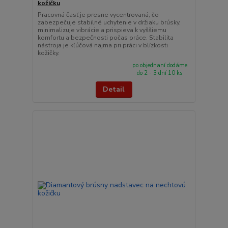
kožičku
Pracovná časť je presne vycentrovaná, čo
zabezpečuje stabilné uchytenie v držiaku brúsky,
minimalizuje vibrácie a prispieva k vyššiemu
komfortu a bezpečnosti počas práce. Stabilita
nástroja je kľúčová najmä pri práci v blízkosti
kožičky.
po objednaní dodáme
do 2 - 3 dní 10 ks
Detail