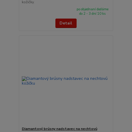
kožičky.
po objednaní dodáme
do 2 - 3 dní 10 ks
Detail
Diamantový brúsny nadstavec na nechtovú