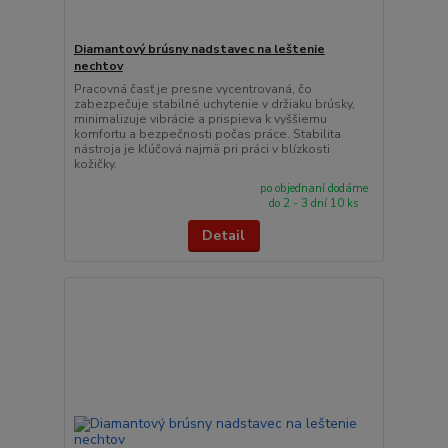
Diamantový brúsny nadstavec na leštenie
nechtov
Pracovná časť je presne vycentrovaná, čo
zabezpečuje stabilné uchytenie v držiaku brúsky,
minimalizuje vibrácie a prispieva k vyššiemu
komfortu a bezpečnosti počas práce. Stabilita
nástroja je kľúčová najmä pri práci v blízkosti
kožičky.
po objednaní dodáme
do 2 - 3 dní 10 ks
Detail