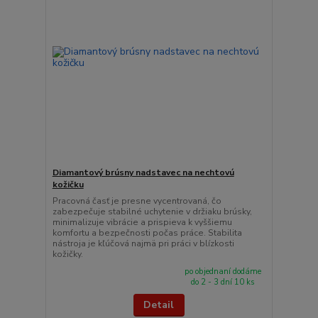
Diamantový brúsny nadstavec na nechtovú
kožičku
Pracovná časť je presne vycentrovaná, čo
zabezpečuje stabilné uchytenie v držiaku brúsky,
minimalizuje vibrácie a prispieva k vyššiemu
komfortu a bezpečnosti počas práce. Stabilita
nástroja je kľúčová najmä pri práci v blízkosti
kožičky.
po objednaní dodáme
do 2 - 3 dní 10 ks
Detail