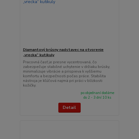
Diamantový brúsny nadstavec na otvorenie
„vrecka“ kutikuly
Pracovná časť je presne vycentrovaná, čo
zabezpečuje stabilné uchytenie v držiaku brúsky,
minimalizuje vibrácie a prispieva k vyššiemu
komfortu a bezpečnosti počas práce. Stabilita
nástroja je kľúčová najmä pri práci v blízkosti
kožičky.
po objednaní dodáme
do 2 - 3 dní 10 ks
Detail