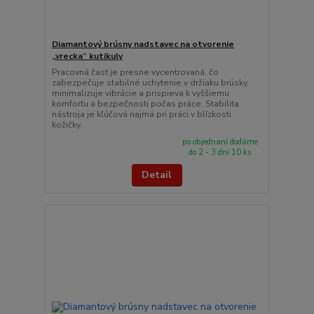
Diamantový brúsny nadstavec na otvorenie
„vrecka“ kutikuly
Pracovná časť je presne vycentrovaná, čo
zabezpečuje stabilné uchytenie v držiaku brúsky,
minimalizuje vibrácie a prispieva k vyššiemu
komfortu a bezpečnosti počas práce. Stabilita
nástroja je kľúčová najmä pri práci v blízkosti
kožičky.
po objednaní dodáme
do 2 - 3 dní 10 ks
Detail