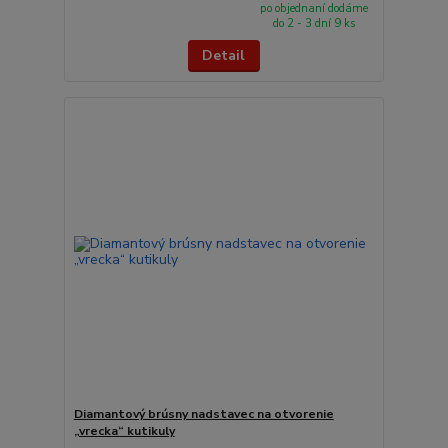
po objednaní dodáme
do 2 - 3 dní 9 ks
Detail
Diamantový brúsny nadstavec na otvorenie
„vrecka“ kutikuly