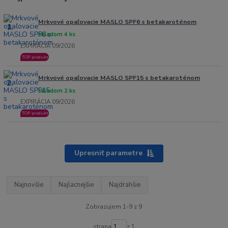
Mrkvové opaľovacie MASLO SPF6 s betakaroténom
1.
skladom 4 ks
EXPIRÁCIA 09/2026
TOP produkt
Mrkvové opaľovacie MASLO SPF15 s betakaroténom
2.
skladom 2 ks
EXPIRÁCIA 09/2026
TOP produkt
Upresniť parametre
Najnovšie
Najlacnejšie
Najdrahšie
Zobrazujem 1-9 z 9
strana
z 1