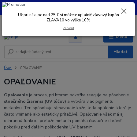
UŽ PRI NÁKUPE OD 30 € SI MOŽETE UPLATNIŤ ZĽAVOVÝ KUPÓN -
ZLAVA10 - VO VÝŠKE 10% platný do 31.08.2026
Už pri nákupe nad 25 € si môžete uplatniť zľavový kupón
ZLAVA10 vo výške 10%
0
ks
+421 948 050 205
EUR
za
Denne od 8.00- 16.00
Zatvoriť
Menu
Hľadať
Úvod
OPAĽOVANIE
OPAĽOVANIE
Opaľovanie
je proces, pri ktorom pokožka reaguje na pôsobenie
slnečného žiarenia (UV lúčov)
a vytvára viac pigmentu
melanínu. Ten spôsobuje stmavnutie kože, teda opálenie, ktoré je
často vnímané ako esteticky príťažlivé. Opaľovanie však má aj
ochrannú funkciu, pretože melanín pomáha čiastočne chrániť
pokožku pred ďalším poškodením UV žiarením.