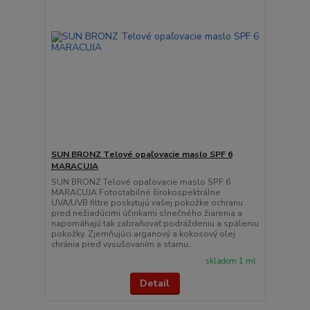
SUN BRONZ Telové opaľovacie maslo SPF 6
MARACUJA
SUN BRONZ Telové opaľovacie maslo SPF 6
MARACUJA Fotostabilné širokospektrálne
UVA/UVB filtre poskytujú vašej pokožke ochranu
pred nežiadúcimi účinkami slnečného žiarenia a
napomáhajú tak zabraňovať podráždeniu a spáleniu
pokožky. Zjemňujúci arganový a kokosový olej
chránia pred vysušovaním a starnu...
skladom 1 ml
Detail