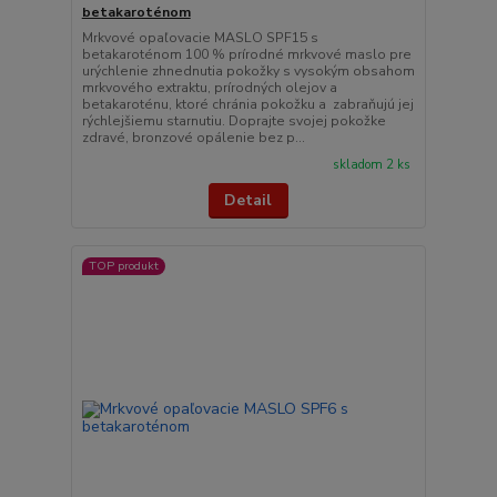
betakaroténom
Mrkvové opaľovacie MASLO SPF15 s
betakaroténom 100 % prírodné mrkvové maslo pre
urýchlenie zhnednutia pokožky s vysokým obsahom
mrkvového extraktu, prírodných olejov a
betakaroténu, ktoré chránia pokožku a zabraňujú jej
rýchlejšiemu starnutiu. Doprajte svojej pokožke
zdravé, bronzové opálenie bez p...
skladom 2 ks
Detail
TOP produkt