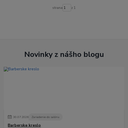
strana
z 1
Novinky z nášho blogu
30
.
07
.
2026
Zariadenie do salónu
Barberske kreslo