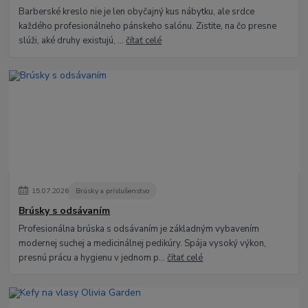
Barberské kreslo nie je len obyčajný kus nábytku, ale srdce
každého profesionálneho pánskeho salónu. Zistite, na čo presne
slúži, aké druhy existujú, ...
čítať celé
15
.
07
.
2026
Brúsky a príslušenstvo
Brúsky s odsávaním
Profesionálna brúska s odsávaním je základným vybavením
modernej suchej a medicinálnej pedikúry. Spája vysoký výkon,
presnú prácu a hygienu v jednom p...
čítať celé