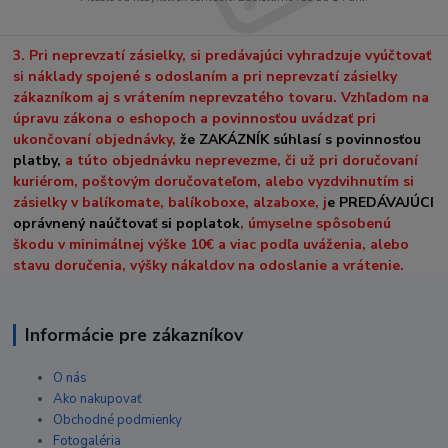
3. Pri neprevzatí zásielky, si predávajúci vyhradzuje vyúčtovať
si náklady spojené s odoslaním a pri neprevzatí zásielky
zákazníkom aj s vrátením neprevzatého tovaru. Vzhľadom na
úpravu zákona o eshopoch a povinnosťou uvádzať pri
ukončovaní objednávky,
že ZAKÁZNÍK súhlasí s povinnosťou
platby,
a túto objednávku neprevezme, či už pri doručovaní
kuriérom, poštovým doručovateľom, alebo vyzdvihnutím si
zásielky v balíkomate, balíkoboxe, alzaboxe, j
e PREDÁVAJÚCI
oprávnený naúčtovať si poplatok
, úmyselne spôsobenú
škodu v minimálnej výške 10€ a viac podľa uváženia, alebo
stavu doručenia, výšky nákaldov na odoslanie a vrátenie.
Informácie pre zákazníkov
O nás
Ako nakupovať
Obchodné podmienky
Fotogaléria