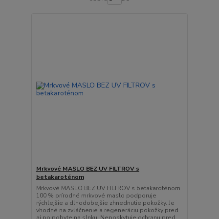
Mrkvové MASLO BEZ UV FILTROV s
betakaroténom
Mrkvové MASLO BEZ UV FILTROV s betakaroténom
100 % prírodné mrkvové maslo podporuje
rýchlejšie a dlhodobejšie zhnednutie pokožky. Je
vhodné na zvláčnenie a regeneráciu pokožky pred
aj po pobyte na slnku. Neposkytuje ochranu pred