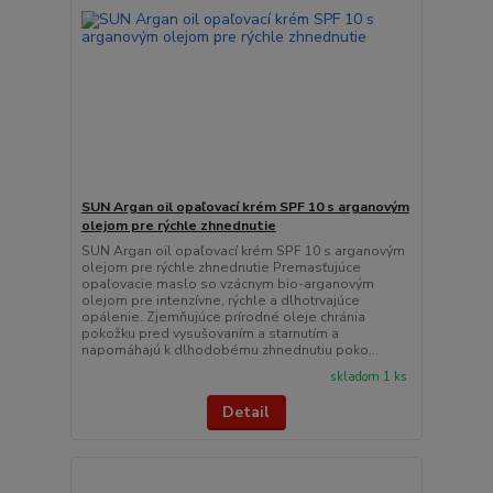
SUN Argan oil opaľovací krém SPF 10 s arganovým
olejom pre rýchle zhnednutie
SUN Argan oil opaľovací krém SPF 10 s arganovým
olejom pre rýchle zhnednutie Premasťujúce
opaľovacie maslo so vzácnym bio-arganovým
olejom pre intenzívne, rýchle a dlhotrvajúce
opálenie. Zjemňujúce prírodné oleje chránia
pokožku pred vysušovaním a starnutím a
napomáhajú k dlhodobému zhnednutiu poko...
skladom 1 ks
Detail