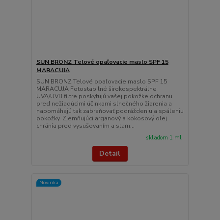
SUN BRONZ Telové opaľovacie maslo SPF 15
MARACUJA
SUN BRONZ Telové opaľovacie maslo SPF 15
MARACUJA Fotostabilné širokospektrálne
UVA/UVB filtre poskytujú vašej pokožke ochranu
pred nežiadúcimi účinkami slnečného žiarenia a
napomáhajú tak zabraňovať podráždeniu a spáleniu
pokožky. Zjemňujúci arganový a kokosový olej
chránia pred vysušovaním a starn...
skladom 1 ml
Detail
Novinka