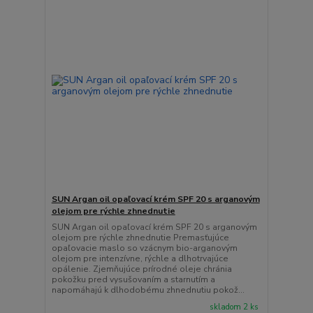
SUN Argan oil opaľovací krém SPF 20 s arganovým
olejom pre rýchle zhnednutie
SUN Argan oil opaľovací krém SPF 20 s arganovým
olejom pre rýchle zhnednutie Premasťujúce
opaľovacie maslo so vzácnym bio-arganovým
olejom pre intenzívne, rýchle a dlhotrvajúce
opálenie. Zjemňujúce prírodné oleje chránia
pokožku pred vysušovaním a starnutím a
napomáhajú k dlhodobému zhnednutiu pokož...
skladom 2 ks