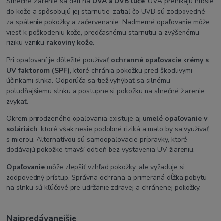
Slnečné žiarenie sa delí na
UVA a UVB lúče
. UVA prenikajú hlbšie
do kože a spôsobujú jej starnutie, zatiaľ čo UVB sú zodpovedné
za spálenie pokožky a začervenanie. Nadmerné opaľovanie môže
viesť k poškodeniu kože, predčasnému starnutiu a zvýšenému
riziku vzniku
rakoviny kože
.
Pri opaľovaní je dôležité používať
ochranné opaľovacie krémy s
UV faktorom (SPF)
, ktoré chránia pokožku pred škodlivými
účinkami slnka. Odporúča sa tiež vyhýbať sa silnému
poludňajšiemu slnku a postupne si pokožku na slnečné žiarenie
zvykať.
Okrem prirodzeného opaľovania existuje aj
umelé opaľovanie v
soláriách
, ktoré však nesie podobné riziká a malo by sa využívať
s mierou. Alternatívou sú samoopaľovacie prípravky, ktoré
dodávajú pokožke tmavší odtieň bez vystavenia UV žiareniu.
Opaľovanie
môže zlepšiť vzhľad pokožky, ale vyžaduje si
zodpovedný prístup. Správna ochrana a primeraná dĺžka pobytu
na slnku sú kľúčové pre udržanie zdravej a chránenej pokožky.
Najpredávanejšie