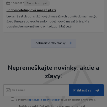
15
.
06
.
2026
Starostlivosť o pleť
Endomodelingová masáž pleti
Luxusný set dvoch silikónových masážnych pomôcok navrhnutých
špeciálne pre pokročilú endomodelingovú masáž tváre. Pre
dosiahnutie maximálneho omladzuj...
čítať celé
Zobraziť všetky články
Nepremeškajte novinky, akcie a
zľavy!
Prihlásiť sa
Súhlasím so
spracovaním osobných údajov
za účelom zasielania newslettera.
Môžete sa kedykoľvek odhlásiť. Zasielame raz za 14 dní.