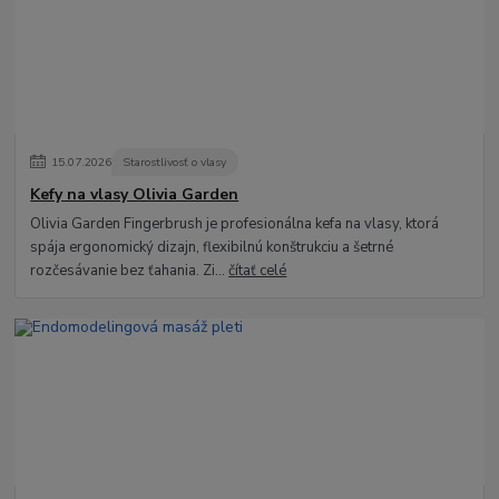
15
.
07
.
2026
Starostlivosť o vlasy
Kefy na vlasy Olivia Garden
Olivia Garden Fingerbrush je profesionálna kefa na vlasy, ktorá
spája ergonomický dizajn, flexibilnú konštrukciu a šetrné
rozčesávanie bez ťahania. Zi...
čítať celé