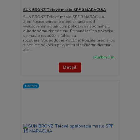
SUN BRONZ Telové maslo SPF 0 MARACUJA
SUN BRONZ Telové maslo SPF 0 MARACUJA
Zjemňujúce prírodné oleje chránia pred
vysušovaním a starnutím pokožky a napomáhajú
dlhodobému zhnednutiu. Pri nanášaní na pokožku
sa maslo rozpúšťa a ľahko sa
rozotiera. Vodeodolné.Použitie: Použite pred aj po
slnení na pokožku privyknutú slnečnému žiareniu
ale...
skladom 1 ml
Detail
Novinka