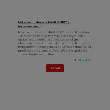
Mrkvové opaľovacie MASLO SPF6 s
betakaroténom
Mrkvové opaľovacie MASLO SPF6 s betakaroténom
100 % prírodné mrkvové maslo pre urýchlenie
opálenia a zhnednutia pokožky s vysokým
obsahom mrkvového extraktu, prírodných olejov a
betakaroténu, ktoré chránia pokožku a zabraňujú jej
predčasnému starnutiu. Doprajte svojej pokožke
zdravé, bronzové opálen...
skladom 4 ks
Detail