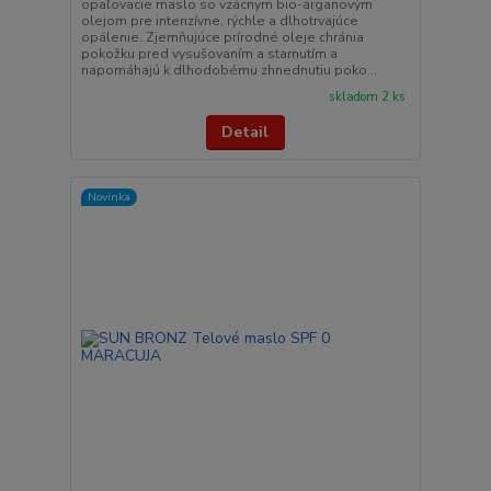
opaľovacie maslo so vzácnym bio-arganovým
olejom pre intenzívne, rýchle a dlhotrvajúce
opálenie. Zjemňujúce prírodné oleje chránia
pokožku pred vysušovaním a starnutím a
napomáhajú k dlhodobému zhnednutiu poko...
skladom 2 ks
Detail
Novinka