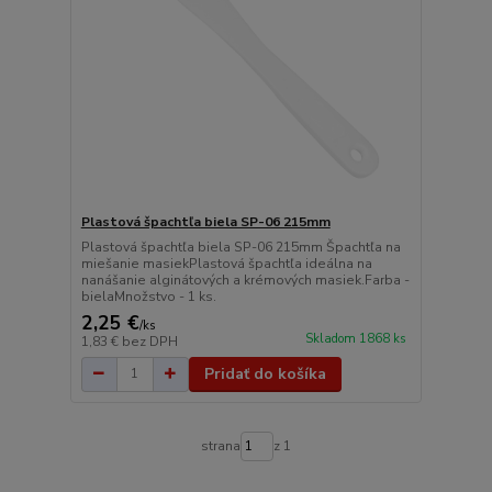
Plastová špachtľa biela SP-06 215mm
Plastová špachtľa biela SP-06 215mm Špachtľa na
miešanie masiekPlastová špachtľa ideálna na
nanášanie alginátových a krémových masiek.Farba -
bielaMnožstvo - 1 ks.
2,25 €
/
ks
Skladom 1868 ks
1,83 €
bez DPH
Pridať do košíka
strana
z 1