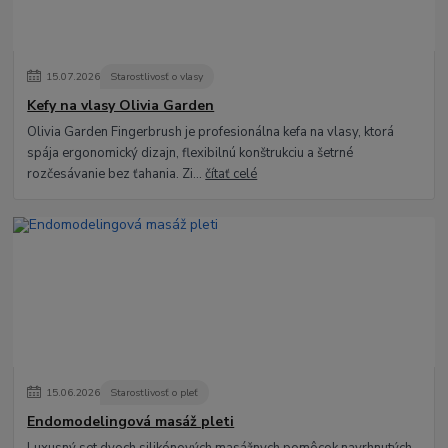
15
.
07
.
2026
Starostlivosť o vlasy
Kefy na vlasy Olivia Garden
Olivia Garden Fingerbrush je profesionálna kefa na vlasy, ktorá
spája ergonomický dizajn, flexibilnú konštrukciu a šetrné
rozčesávanie bez ťahania. Zi...
čítať celé
15
.
06
.
2026
Starostlivosť o pleť
Endomodelingová masáž pleti