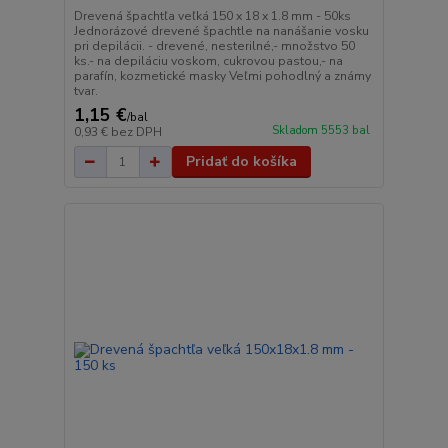
Drevená špachtľa veľká 150 x 18 x 1.8 mm - 50ks
Jednorázové drevené špachtle na nanášanie vosku
pri depilácii. - drevené, nesterilné,- množstvo 50
ks.- na depiláciu voskom, cukrovou pastou,- na
parafín, kozmetické masky Veľmi pohodlný a známy
tvar.
1,15 €
/
bal
Skladom 5553 bal
0,93 €
bez DPH
Pridať do košíka