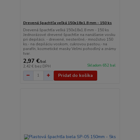
Drevená špachtľa veľká 150x18x1.8 mm - 150 ks
Drevená špachtľa veľká 150x18x1.8 mm - 150 ks
Jednorázové drevené špachtle na nanášanie vosku
pri depilácii. - drevené, nesterilné,- množstvo 150
ks.- na depiláciu voskom, cukrovou pastou,- na
parafín, kozmetické masky Veľmi pohodlný a známy
tvar.
2,97 €
/
bal
Skladom 652 bal
2,42 €
bez DPH
Pridať do košíka