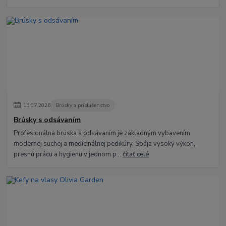
15
.
07
.
2026
Brúsky a príslušenstvo
Brúsky s odsávaním
Profesionálna brúska s odsávaním je základným vybavením
modernej suchej a medicinálnej pedikúry. Spája vysoký výkon,
presnú prácu a hygienu v jednom p...
čítať celé