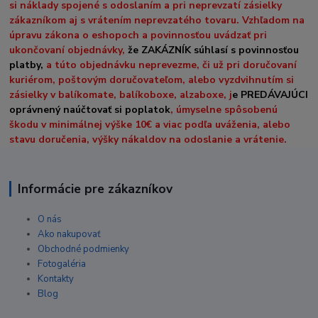
si náklady spojené s odoslaním a pri neprevzatí zásielky
zákazníkom aj s vrátením neprevzatého tovaru. Vzhľadom na
úpravu zákona o eshopoch a povinnosťou uvádzať pri
ukončovaní objednávky,
že ZAKÁZNÍK súhlasí s povinnosťou
platby,
a túto objednávku neprevezme, či už pri doručovaní
kuriérom, poštovým doručovateľom, alebo vyzdvihnutím si
zásielky v balíkomate, balíkoboxe, alzaboxe, j
e PREDÁVAJÚCI
oprávnený naúčtovať si poplatok
, úmyselne spôsobenú
škodu v minimálnej výške 10€ a viac podľa uváženia, alebo
stavu doručenia, výšky nákaldov na odoslanie a vrátenie.
Informácie pre zákazníkov
O nás
Ako nakupovať
Obchodné podmienky
Fotogaléria
Kontakty
Blog