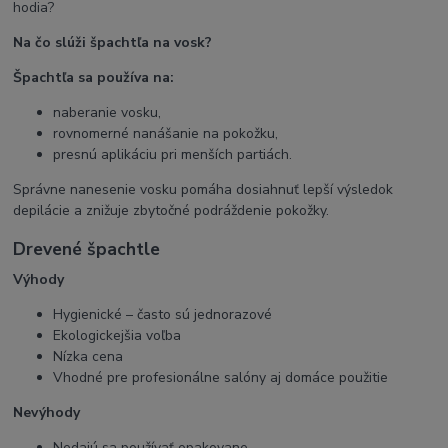
hodia?
Na čo slúži špachtľa na vosk?
Špachtľa sa používa na:
naberanie vosku,
rovnomerné nanášanie na pokožku,
presnú aplikáciu pri menších partiách.
Správne nanesenie vosku pomáha dosiahnuť lepší výsledok
depilácie a znižuje zbytočné podráždenie pokožky.
Drevené špachtle
Výhody
Hygienické – často sú jednorazové
Ekologickejšia voľba
Nízka cena
Vhodné pre profesionálne salóny aj domáce použitie
Nevýhody
Nedajú sa používať opakovane