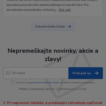
Luxusný set dvoch silikónových masážnych pomôcok navrhnutých
špeciálne pre pokročilú endomodelingovú masáž tváre. Pre
dosiahnutie maximálneho omladzuj...
čítať celé
Zobraziť všetky články
Nepremeškajte novinky, akcie a
zľavy!
Prihlásiť sa
Súhlasím so
spracovaním osobných údajov
za účelom zasielania newslettera.
Môžete sa kedykoľvek odhlásiť. Zasielame raz za 14 dní.
3. Pri neprevzatí zásielky, si predávajúci vyhradzuje vyúčtovať