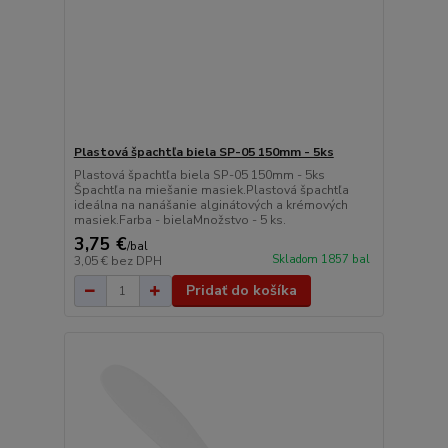
Plastová špachtľa biela SP-05 150mm - 5ks
Plastová špachtľa biela SP-05 150mm - 5ks
Špachtľa na miešanie masiek.Plastová špachtľa
ideálna na nanášanie alginátových a krémových
masiek.Farba - bielaMnožstvo - 5 ks.
3,75 €
/
bal
Skladom 1857 bal
3,05 €
bez DPH
Pridať do košíka