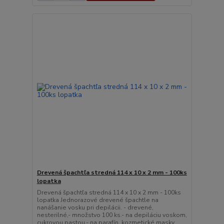
Drevená špachtľa stredná 114 x 10 x 2 mm - 100ks
lopatka
Drevená špachtľa stredná 114 x 10 x 2 mm - 100ks
lopatka Jednorazové drevené špachtle na
nanášanie vosku pri depilácii. - drevené,
nesterilné,- množstvo 100 ks.- na depiláciu voskom,
cukrovou pastou,- na parafín, kozmetické masky