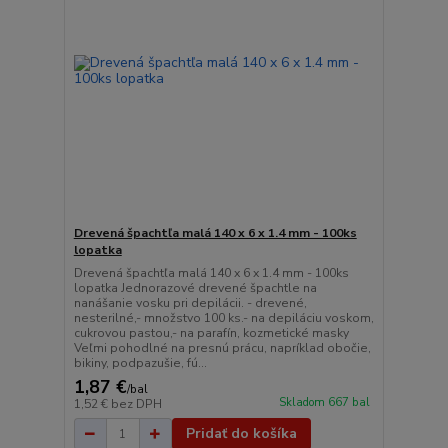
Drevená špachtľa malá 140 x 6 x 1.4 mm - 100ks
lopatka
Drevená špachtľa malá 140 x 6 x 1.4 mm - 100ks
lopatka Jednorazové drevené špachtle na
nanášanie vosku pri depilácii. - drevené,
nesterilné,- množstvo 100 ks.- na depiláciu voskom,
cukrovou pastou,- na parafín, kozmetické masky
Veľmi pohodlné na presnú prácu, napríklad obočie,
bikiny, podpazušie, fú...
1,87 €
/
bal
Skladom 667 bal
1,52 €
bez DPH
Pridať do košíka