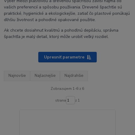
Výber medzi plastovou a drevenou špachtľou závisí najmä od
vašich preferencií a spôsobu používania. Drevené špachtle sú
praktické, hygienické a ekologickejšie, zatiaľ čo plastové ponúkajú
dlhšiu životnosť a pohodlné opakované použitie.
Ak chcete dosiahnuť kvalitnú a pohodlnú depiláciu, správna
špachtľa je malý detail, ktorý môže urobiť veľký rozdiel.
Upresniť parametre
Najnovšie
Najlacnejšie
Najdrahšie
Zobrazujem 1-6 z 6
strana
z 1