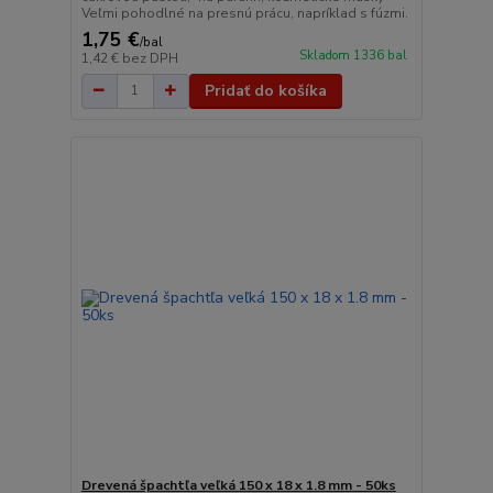
Veľmi pohodlné na presnú prácu, napríklad s fúzmi.
1,75 €
/
bal
Skladom 1336 bal
1,42 €
bez DPH
Pridať do košíka
Drevená špachtľa veľká 150 x 18 x 1.8 mm - 50ks