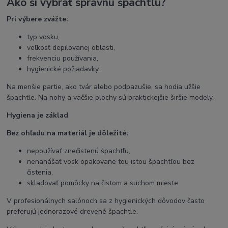
Ako si vybrať správnu špachtľu?
Pri výbere zvážte:
typ vosku,
veľkosť depilovanej oblasti,
frekvenciu používania,
hygienické požiadavky.
Na menšie partie, ako tvár alebo podpazušie, sa hodia užšie
špachtle. Na nohy a väčšie plochy sú praktickejšie širšie modely.
Hygiena je základ
Bez ohľadu na materiál je dôležité:
nepoužívať znečistenú špachtľu,
nenanášať vosk opakovane tou istou špachtľou bez
čistenia,
skladovať pomôcky na čistom a suchom mieste.
V profesionálnych salónoch sa z hygienických dôvodov často
preferujú jednorazové drevené špachtle.