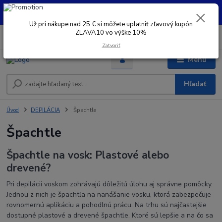
UŽ PRI NÁKUPE OD 30 € SI MOŽETE UPLATNIŤ ZĽAVOVÝ KUPÓN -
ZLAVA10 - VO VÝŠKE 10% platný do 31.08.2026
Už pri nákupe nad 25 € si môžete uplatniť zľavový kupón
ZLAVA10 vo výške 10%
0
ks
+421 948 050 205
EUR
za
0 €
Denne od 8.00- 16.00
Zatvoriť
Menu
Hľadať
Úvod
DEPILÁCIA
Špachtle
Špachtle
Špachtle na vosk: Plastové alebo
drevené?
Pri depilácii voskom zohrávajú dôležitú úlohu aj správne pomôcky.
Jednou z nich je špachtľa na nanášanie vosku, ktorá zabezpečuje
rovnomernú aplikáciu a pohodlnú prácu. Na trhu sú najčastejšie
dostupné plastové a drevené špachtle. Ktoré sú lepšie a na čo sa