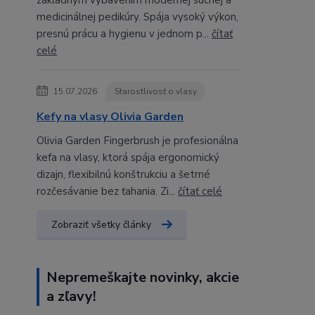
základným vybavením modernej suchej a
medicinálnej pedikúry. Spája vysoký výkon,
presnú prácu a hygienu v jednom p...
čítať
celé
15.07.2026
Starostlivosť o vlasy
Kefy na vlasy Olivia Garden
Olivia Garden Fingerbrush je profesionálna
kefa na vlasy, ktorá spája ergonomický
dizajn, flexibilnú konštrukciu a šetrné
rozčesávanie bez ťahania. Zi...
čítať celé
Zobraziť všetky články
Nepremeškajte novinky, akcie
a zľavy!