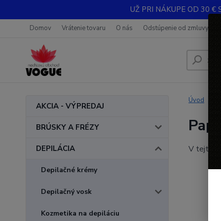
UŽ PRI NÁKUPE OD 30 € 
Domov
Vrátenie tovaru
O nás
Odstúpenie od zmluvy
Úvod
AKCIA - VÝPREDAJ
Papi
BRÚSKY A FRÉZY
DEPILÁCIA
V tejto k
Depilačné krémy
Depilačný vosk
Kozmetika na depiláciu