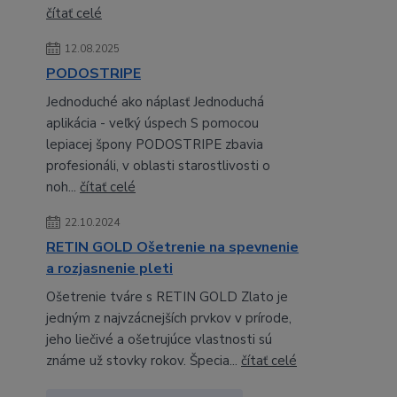
čítať celé
12.08.2025
PODOSTRIPE
Jednoduché ako náplasť Jednoduchá
aplikácia - veľký úspech S pomocou
lepiacej špony PODOSTRIPE zbavia
profesionáli, v oblasti starostlivosti o
noh...
čítať celé
22.10.2024
RETIN GOLD Ošetrenie na spevnenie
a rozjasnenie pleti
Ošetrenie tváre s RETIN GOLD Zlato je
jedným z najvzácnejších prvkov v prírode,
jeho liečivé a ošetrujúce vlastnosti sú
známe už stovky rokov. Špecia...
čítať celé