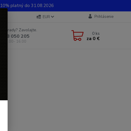
0% platný do 31.08.2026
Prihlásenie
EUR
e si rady? Zavolajte.
0
ks
 948 050 205
za
0 €
od 8.00- 16.00