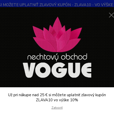
SI MOŽETE UPLATNIŤ ZĽAVOVÝ KUPÓN - ZLAVA10 - VO VÝŠKE 1
Obchodné podmienky
Kontakty
Ochrana súkromia
Blog
Neviet
Hľadať
+421
Denne 
DEPILÁCIA
Papier, pásiky na depiláciu
Papiere v kotúčoch
ere v kotúčoch
ategórii nebol nájdený žiadny tovar.
Už pri nákupe nad 25 € si môžete uplatniť zľavový kupón
ZLAVA10 vo výške 10%
Zatvoriť