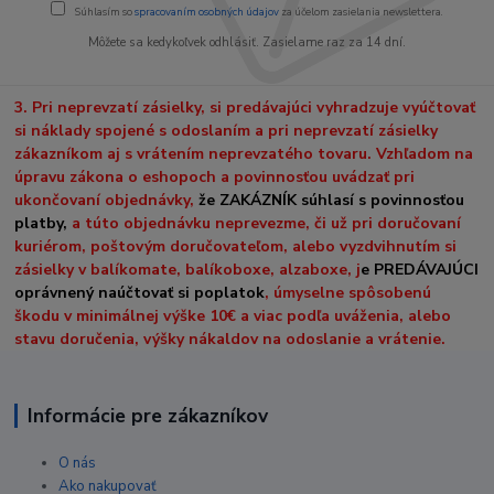
Súhlasím so
spracovaním osobných údajov
za účelom zasielania newslettera.
Môžete sa kedykoľvek odhlásiť. Zasielame raz za 14 dní.
3. Pri neprevzatí zásielky, si predávajúci vyhradzuje vyúčtovať
si náklady spojené s odoslaním a pri neprevzatí zásielky
zákazníkom aj s vrátením neprevzatého tovaru. Vzhľadom na
úpravu zákona o eshopoch a povinnosťou uvádzať pri
ukončovaní objednávky,
že ZAKÁZNÍK súhlasí s povinnosťou
platby,
a túto objednávku neprevezme, či už pri doručovaní
kuriérom, poštovým doručovateľom, alebo vyzdvihnutím si
zásielky v balíkomate, balíkoboxe, alzaboxe, j
e PREDÁVAJÚCI
oprávnený naúčtovať si poplatok
, úmyselne spôsobenú
škodu v minimálnej výške 10€ a viac podľa uváženia, alebo
stavu doručenia, výšky nákaldov na odoslanie a vrátenie.
Informácie pre zákazníkov
O nás
Ako nakupovať