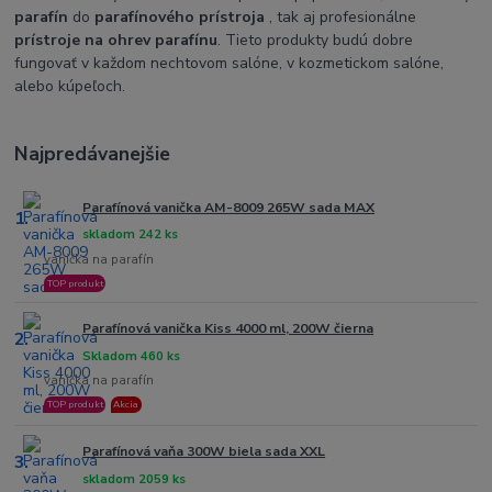
parafín
do
parafínového prístroja
, tak aj profesionálne
prístroje na ohrev parafínu
. Tieto produkty budú dobre
fungovať v každom nechtovom salóne, v kozmetickom salóne,
alebo kúpeľoch.
Najpredávanejšie
Parafínová vanička AM-8009 265W sada MAX
1.
skladom 242 ks
vanička na parafín
TOP produkt
Parafínová vanička Kiss 4000 ml, 200W čierna
2.
Skladom 460 ks
vanička na parafín
TOP produkt
Akcia
Parafínová vaňa 300W biela sada XXL
3.
skladom 2059 ks