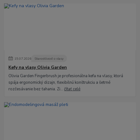
15
.
07
.
2026
Starostlivosť o vlasy
Kefy na vlasy Olivia Garden
Olivia Garden Fingerbrush je profesionálna kefa na vlasy, ktorá
spája ergonomický dizajn, flexibilnú konštrukciu a šetrné
rozčesávanie bez ťahania. Zi...
čítať celé