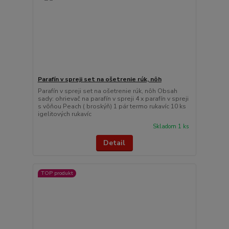
Parafín v spreji set na ošetrenie rúk, nôh
Parafín v spreji set na ošetrenie rúk, nôh Obsah
sady: ohrievač na parafín v spreji 4 x parafín v spreji
s vôňou Peach ( broskýň) 1 pár termo rukavíc 10 ks
igelitových rukavíc
Skladom 1 ks
Detail
TOP produkt