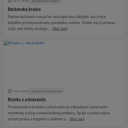
30
.
07
.
2026
Zariadenie do salónu
Barberske kreslo
Barberské kreslo nie je len obyčajný kus nábytku, ale srdce
každého profesionálneho pánskeho salónu. Zistite, na čo presne
slúži, aké druhy existujú, ...
čítať celé
15
.
07
.
2026
Brúsky a príslušenstvo
Brúsky s odsávaním
Profesionálna brúska s odsávaním je základným vybavením
modernej suchej a medicinálnej pedikúry. Spája vysoký výkon,
presnú prácu a hygienu v jednom p...
čítať celé