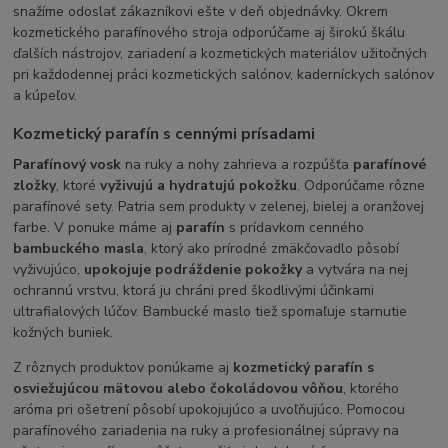
snažíme odoslať zákazníkovi ešte v deň objednávky. Okrem
kozmetického parafínového stroja odporúčame aj širokú škálu
ďalších nástrojov, zariadení a kozmetických materiálov užitočných
pri každodennej práci kozmetických salónov, kaderníckych salónov
a kúpeľov.
Kozmetický parafín s cennými prísadami
Parafínový vosk
na ruky a nohy zahrieva a rozpúšťa
parafínové
zložky
, ktoré
vyživujú a hydratujú pokožku
. Odporúčame rôzne
parafínové sety. Patria sem produkty v zelenej, bielej a oranžovej
farbe. V ponuke máme aj
parafín
s prídavkom cenného
bambuckého masla
, ktorý ako prírodné zmäkčovadlo pôsobí
vyživujúco,
upokojuje podráždenie pokožky
a vytvára na nej
ochrannú vrstvu, ktorá ju chráni pred škodlivými účinkami
ultrafialových lúčov. Bambucké maslo tiež spomaľuje starnutie
kožných buniek.
Z rôznych produktov ponúkame aj
kozmetický parafín s
osviežujúcou mätovou alebo čokoládovou vôňou
, ktorého
aróma pri ošetrení pôsobí upokojujúco a uvoľňujúco. Pomocou
parafínového zariadenia na ruky a profesionálnej súpravy na