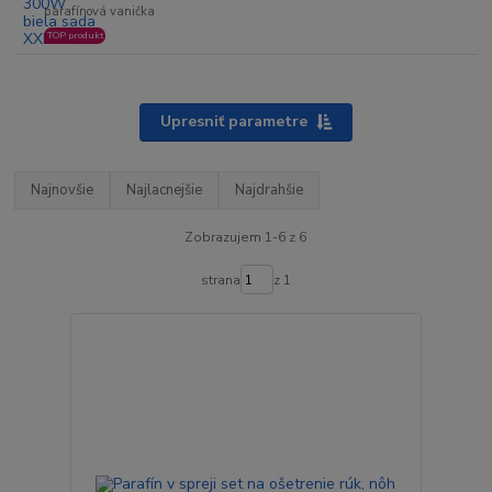
parafínová vanička
TOP produkt
Upresniť parametre
Najnovšie
Najlacnejšie
Najdrahšie
Zobrazujem 1-6 z 6
strana
z 1