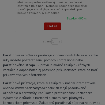
ideálna na profesionálne aj domáce parafínové
ošetrenie rúk a nôh. Hydratuje, regeneruje pokožku,
zjemňuje ju a poskytuje relaxačný spa efekt pre
hebké a zdravé ruky a chodidlá.
Skladom 460 ks
Detail
strana
z 1
Parafínové vaničky
sa používajú v domácnosti, kde sa o hladké
ruky môžete postarať sami, pomocou profesionálneho
parafínového stroja
. Súpravu je možné zakúpiť v rôznych
verziách a odporúčame aj potrebné príslušenstvo, ktoré sa hodí
pri kozmetických ošetreniach.
Parafínové prístroje,
ktoré si zakúpite v našom internetovom
obchod
www.nechtovyobchodik.sk
majú požadované
označenia a certifikáty. Ponúkame profesionálne kozmetické
vybavenie v súlade s normami a smernicami platnými v
kozmetickom priemysle. Zakúpenú parafínovú súpravu na ruky sa