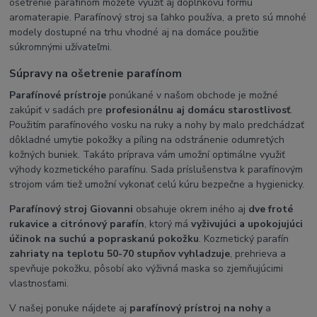
ošetrenie parafínom môžete využiť aj doplnkovú formu
aromaterapie. Parafínový stroj sa ľahko používa, a preto sú mnohé
modely dostupné na trhu vhodné aj na domáce použitie
súkromnými užívateľmi.
Súpravy na ošetrenie parafínom
Parafínové prístroje
ponúkané v našom obchode je možné
zakúpiť v sadách pre
profesionálnu aj domácu starostlivosť
.
Použitím parafínového vosku na ruky a nohy by malo predchádzať
dôkladné umytie pokožky a píling na odstránenie odumretých
kožných buniek. Takáto príprava vám umožní optimálne využiť
výhody kozmetického parafínu. Sada príslušenstva k parafínovým
strojom vám tiež umožní vykonať celú kúru bezpečne a hygienicky.
Parafínový stroj Giovanni
obsahuje okrem iného aj
dve froté
rukavice a citrónový parafín
, ktorý má
vyživujúci a upokojujúci
účinok na suchú a popraskanú pokožku
. Kozmetický parafín
zahriaty na teplotu 50-70 stupňov vyhladzuje
, prehrieva a
spevňuje pokožku, pôsobí ako výživná maska ​​so zjemňujúcimi
vlastnosťami.
V našej ponuke nájdete aj
parafínový prístroj na nohy
a