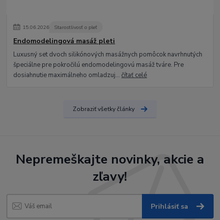
15
.
06
.
2026
Starostlivosť o pleť
Endomodelingová masáž pleti
Luxusný set dvoch silikónových masážnych pomôcok navrhnutých
špeciálne pre pokročilú endomodelingovú masáž tváre. Pre
dosiahnutie maximálneho omladzuj...
čítať celé
Zobraziť všetky články
Nepremeškajte novinky, akcie a
zľavy!
Prihlásiť sa