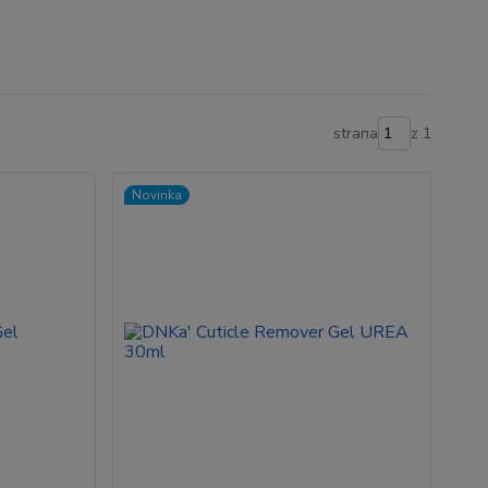
strana
z 1
Novinka