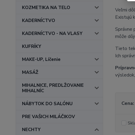
KOZMETIKA NA TELO
Veľmi dôl
Existujú 
KADERNÍCTVO
Správne 
KADERNÍCTVO - NA VLASY
môže dôjs
KUFRÍKY
Tieto tek
Ich správ
MAKE-UP, Líčenie
Prípravn
MASÁŽ
výsledok,
MIHALNICE, PREDLŽOVANIE
MIHALNÍC
Cena:
NÁBYTOK DO SALÓNU
PRE VAŠICH MILÁČIKOV
Skl
NECHTY