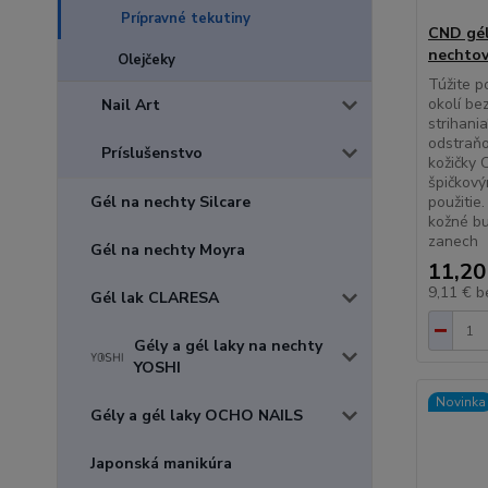
Prípravné tekutiny
CND gél
nechtov
Olejčeky
Túžite 
okolí be
Nail Art
strihani
odstraň
Príslušenstvo
kožičky 
špičkový
Gél na nechty Silcare
použitie
kožné bu
zanech
Gél na nechty Moyra
11,20
9,11 €
b
Gél lak CLARESA
Gély a gél laky na nechty
YOSHI
Novinka
Gély a gél laky OCHO NAILS
Japonská manikúra