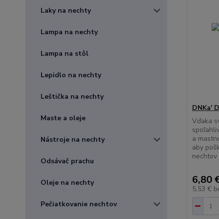
Laky na nechty
Lampa na nechty
Lampa na stôl
Lepidlo na nechty
Leštička na nechty
DNKa' D
Maste a oleje
Vďaka s
spoľahli
a mastno
Nástroje na nechty
aby pošk
nechtov 
Odsávač prachu
6,80 
Oleje na nechty
5,53 €
b
Pečiatkovanie nechtov