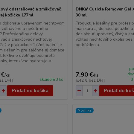
ový odstraňovač a zmäkčovač
DNKa' Cuticle Remover Gel
ej kožičky 177ml
30 ml
po dokonale upravenom nechtovom
Produkt je ideálny pre profesi
z zdĺhavého a nešetrného
manikúru aj domáce použitie 
a? Profesionálny gélový
dosiahnuť upravený, čistý a es
ovač a zmäkčovač nechtovej
vzhľad nechtového okolia bez
CND v praktickom 177ml balení je
podráždenia.
m riešením pre salónne aj domáce
. Efektívne uvoľňuje odumreté
nky, intenzívne hydratuje a
po
 €
7,90 €
dod
/
ks
/
ks
skladom 3 ks
3
ez DPH
6,42 €
bez DPH
Pridať do košíka
Pridať do koš
Novinka