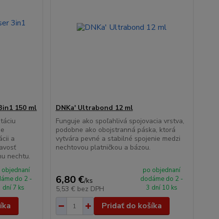
3in1 150 ml
DNKa' Ultrabond 12 ml
táciu
Funguje ako spoľahlivá spojovacia vrstva,
ie
podobne ako obojstranná páska, ktorá
cii a
vytvára pevné a stabilné spojenie medzi
navosť
nechtovou platničkou a bázou.
mu nechtu.
 objednaní
po objednaní
6,80 €
áme do 2 -
dodáme do 2 -
/
ks
 dní 7 ks
3 dní 10 ks
5,53 €
bez DPH
íka
Pridať do košíka