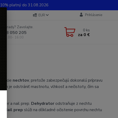
0% platný do 31.08.2026
Prihlásenie
EUR
e si rady? Zavolajte.
0
ks
 948 050 205
za
0 €
od 8.00- 16.00
delácie
nechtov
, pretože zabezpečujú dokonalú prípravu
ľom je odstrániť mastnotu, vlhkosť a nečistoty, čím sa
rimer a nail prep.
Dehydrator
odstraňuje z nechtu
ky.
Nail prep
slúži na dôkladné očistenie povrchu nechtu