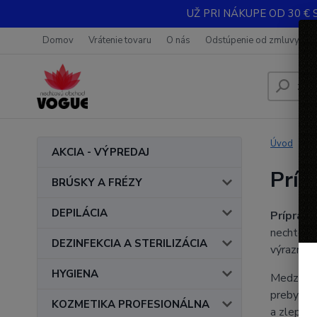
UŽ PRI NÁKUPE OD 30 € 
Domov
Vrátenie tovaru
O nás
Odstúpenie od zmluvy
Úvod
AKCIA - VÝPREDAJ
Príp
BRÚSKY A FRÉZY
DEPILÁCIA
Prípravn
nechtovej
DEZINFEKCIA A STERILIZÁCIA
výrazne z
HYGIENA
Medzi na
prebytočn
KOZMETIKA PROFESIONÁLNA
a zlepšen