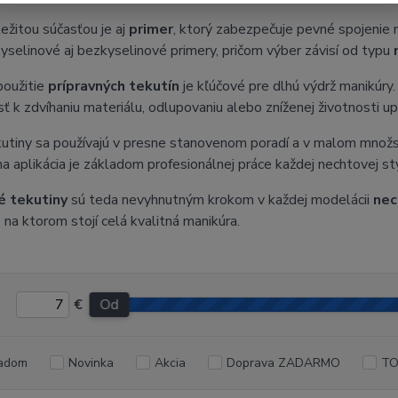
ežitou súčasťou je aj
primer
, ktorý zabezpečuje pevné spojeni
kyselinové aj bezkyselinové primery, pričom výber závisí od typu
použitie
prípravných tekutín
je kľúčové pre dlhú výdrž manikúry
ť k zdvíhaniu materiálu, odlupovaniu alebo zníženej životnosti u
utiny sa používajú v presne stanovenom poradí a v malom množs
na aplikácia je základom profesionálnej práce každej nechtovej sty
é tekutiny
sú teda nevyhnutným krokom v každej modelácii
nec
 na ktorom stojí celá kvalitná manikúra.
€
Od
adom
Novinka
Akcia
Doprava ZADARMO
TO