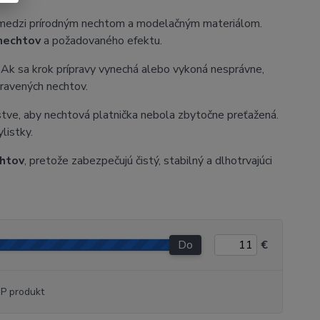
e medzi prírodným nechtom a modelačným materiálom.
nechtov
a požadovaného efektu.
. Ak sa krok prípravy vynechá alebo vykoná nesprávne,
pravených nechtov.
tve, aby nechtová platnička nebola zbytočne preťažená.
listky.
htov
, pretože zabezpečujú čistý, stabilný a dlhotrvajúci
Do
€
P produkt