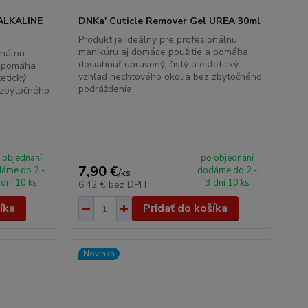
 ALKALINE
DNKa' Cuticle Remover Gel UREA 30ml
Produkt je ideálny pre profesionálnu
manikúru aj domáce použitie a pomáha
onálnu
dosiahnuť upravený, čistý a estetický
a pomáha
vzhľad nechtového okolia bez zbytočného
tetický
podráždenia.
 zbytočného
 objednaní
po objednaní
7,90 €
áme do 2 -
dodáme do 2 -
/
ks
 dní 10 ks
3 dní 10 ks
6,42 €
bez DPH
íka
Pridať do košíka
Novinka