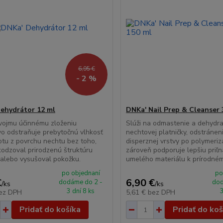
6,95 €
- 2 %
ehydrátor 12 ml
DNKa' Nail Prep & Cleanser 
vojmu účinnému zloženiu
Slúži na odmastenie a dehydra
vo odstraňuje prebytočnú vlhkosť
nechtovej platničky, odstránen
tu z povrchu nechtu bez toho,
disperznej vrstvy po polymerizá
odzoval prirodzenú štruktúru
zároveň podporuje lepšiu priľ
alebo vysušoval pokožku.
umelého materiálu k prírodné
po objednaní
po
€
6,90 €
dodáme do 2 -
dod
/
ks
/
ks
3 dní 8 ks
3
ez DPH
5,61 €
bez DPH
Pridať do košíka
Pridať do koš