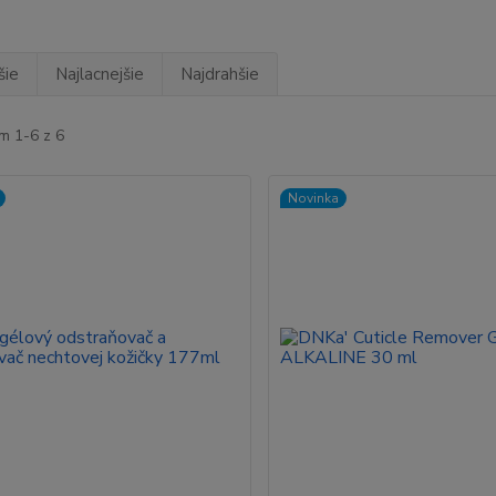
šie
Najlacnejšie
Najdrahšie
m 1-6 z 6
Novinka