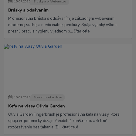
15
.
07
.
2026
Brúsky a príslušenstvo
Brúsky s odsávaním
Profesionálna brúska s odsávaním je základným vybavením
modernej suchej a medicinálnej pedikúry. Spája vysoký výkon,
presnú prácu a hygienu v jednom p...
čítať celé
15
.
07
.
2026
Starostlivosť o vlasy
Kefy na vlasy Olivia Garden
Olivia Garden Fingerbrush je profesionálna kefa na vlasy, ktorá
spája ergonomický dizajn, flexibilnú konštrukciu a šetrné
rozčesávanie bez ťahania. Zi...
čítať celé