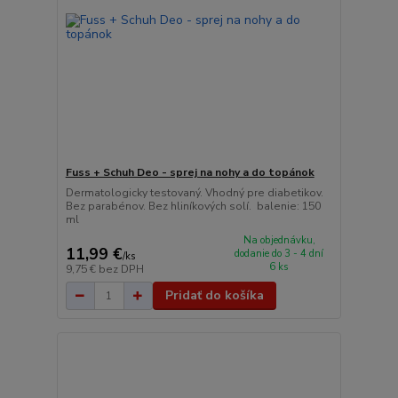
Fuss + Schuh Deo - sprej na nohy a do topánok
Dermatologicky testovaný. Vhodný pre diabetikov.
Bez parabénov. Bez hliníkových solí. balenie: 150
ml
Na objednávku,
11,99 €
dodanie do 3 - 4 dní
/
ks
6 ks
9,75 €
bez DPH
Pridať do košíka