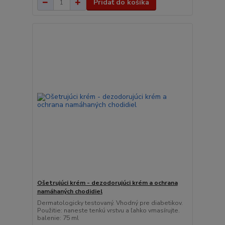
Pridať do košíka
Ošetrujúci krém - dezodorujúci krém a ochrana
namáhaných chodidiel
Dermatologicky testovaný. Vhodný pre diabetikov.
Použitie: naneste tenkú vrstvu a ľahko vmasírujte.
balenie: 75 ml