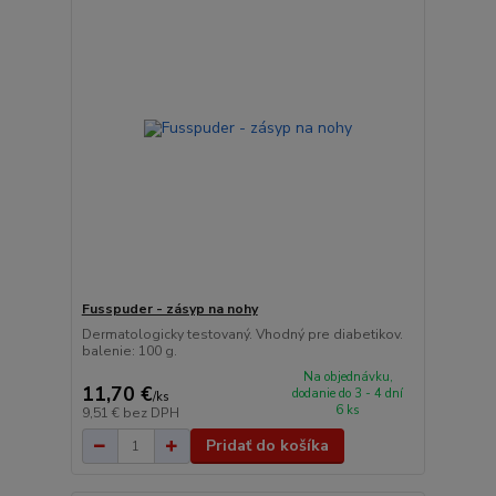
Fusspuder - zásyp na nohy
Dermatologicky testovaný. Vhodný pre diabetikov.
balenie: 100 g.
Na objednávku,
11,70 €
dodanie do 3 - 4 dní
/
ks
6 ks
9,51 €
bez DPH
Pridať do košíka