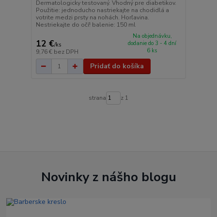
Dermatologicky testovaný. Vhodný pre diabetikov.
Použitie: jednoducho nastriekajte na chodidlá a
votrite medzi prsty na nohách. Horľavina.
Nestriekajte do očí! balenie: 150 ml
Na objednávku,
12 €
dodanie do 3 - 4 dní
/
ks
6 ks
9,76 €
bez DPH
Pridať do košíka
strana
z 1
Novinky z nášho blogu