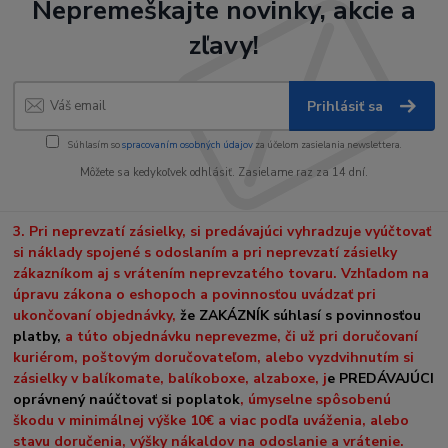
Nepremeškajte novinky, akcie a
zľavy!
Prihlásiť sa
Súhlasím so
spracovaním osobných údajov
za účelom zasielania newslettera.
Môžete sa kedykoľvek odhlásiť. Zasielame raz za 14 dní.
3. Pri neprevzatí zásielky, si predávajúci vyhradzuje vyúčtovať
si náklady spojené s odoslaním a pri neprevzatí zásielky
zákazníkom aj s vrátením neprevzatého tovaru. Vzhľadom na
úpravu zákona o eshopoch a povinnosťou uvádzať pri
ukončovaní objednávky,
že ZAKÁZNÍK súhlasí s povinnosťou
platby,
a túto objednávku neprevezme, či už pri doručovaní
kuriérom, poštovým doručovateľom, alebo vyzdvihnutím si
zásielky v balíkomate, balíkoboxe, alzaboxe, j
e PREDÁVAJÚCI
oprávnený naúčtovať si poplatok
, úmyselne spôsobenú
škodu v minimálnej výške 10€ a viac podľa uváženia, alebo
stavu doručenia, výšky nákaldov na odoslanie a vrátenie.