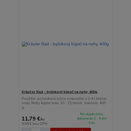
Kräuter Bad - bylinkový kúpeľ na nohy, 400g
Použitie: polievkovú lyžicu rozpustite v 3-4 l teplej
vody. Nohy kúpte max. 10 - 15 minút. balenie: 400
g.
Na objednávku,
11,79 €
dodanie do 3 - 4 dní
/
ks
6 ks
9,59 €
bez DPH