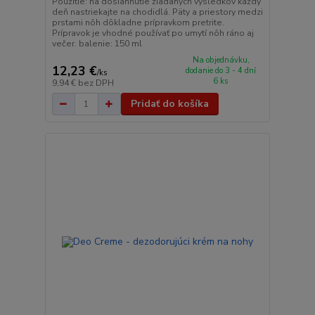
Použitie: na dosiahnutie žiadaných výsledkov každý
deň nastriekajte na chodidlá. Päty a priestory medzi
prstami nôh dôkladne prípravkom pretrite.
Prípravok je vhodné používať po umytí nôh ráno aj
večer. balenie: 150 ml
Na objednávku,
12,23 €
dodanie do 3 - 4 dní
/
ks
6 ks
9,94 €
bez DPH
Pridať do košíka