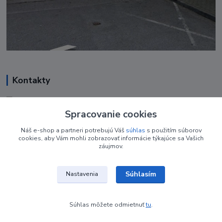
Kontakty
Renáta Harenčáková
+421 948 050 205
Spracovanie cookies
Denne od 8.00- 16.00
Náš e-shop a partneri potrebujú Váš
súhlas
s použitím súborov
cookies, aby Vám mohli zobrazovať informácie týkajúce sa Vašich
nechtovyobchodik@gmail.com
záujmov.
Súhlasím
Nastavenia
Súhlas môžete odmietnuť
tu
.
Vytvorené na
Eshop-rychlo.sk