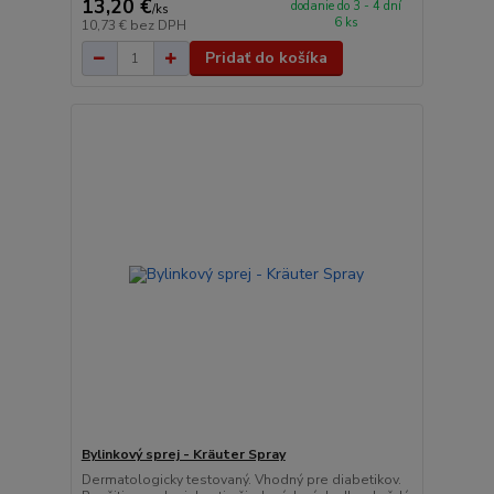
13,20 €
dodanie do 3 - 4 dní
/
ks
6 ks
10,73 €
bez DPH
Pridať do košíka
Bylinkový sprej - Kräuter Spray
Dermatologicky testovaný. Vhodný pre diabetikov.