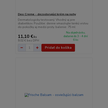
Deo Creme - dezodorujúci krém na nohy
Dermatologicky testovaný. Vhodný aj pre
diabetikov. Použitie: denne vmasírujte tenkú vrstvu
do pokožky aj medzi prsty. balenie: 75 ml
Na objednávku,
11,10 €
dodanie do 3 - 4 dní
/
ks
6 ks
9,02 €
bez DPH
Pridať do košíka