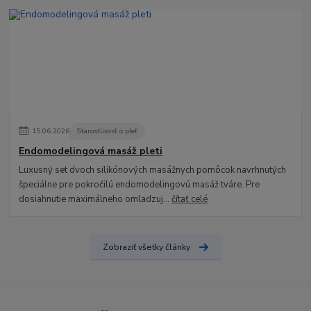
15
.
06
.
2026
Starostlivosť o pleť
Endomodelingová masáž pleti
Luxusný set dvoch silikónových masážnych pomôcok navrhnutých
špeciálne pre pokročilú endomodelingovú masáž tváre. Pre
dosiahnutie maximálneho omladzuj...
čítať celé
Zobraziť všetky články