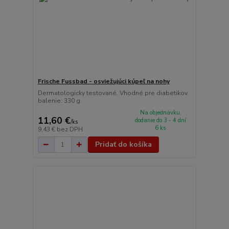
Frische Fussbad - osviežujúci kúpeľ na nohy
Dermatologicky testované. Vhodné pre diabetikov.
balenie: 330 g
Na objednávku,
11,60 €
dodanie do 3 - 4 dní
/
ks
6 ks
9,43 €
bez DPH
Pridať do košíka