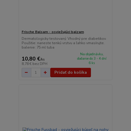
Frische Balsam - osviežujúci balzam
Dermatologicky testovaný. Vhodný pre diabetikov.
Použitie: naneste tenkú vrstvu a ľahko vmasírujte.
balenie: 75 ml tuba
Na objednávku,
10,80 €
dodanie do 3 - 4 dní
/
ks
6 ks
8,78 €
bez DPH
Pridať do košíka