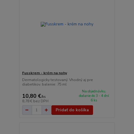
Fusskrem - krém na nohy
Dermatologicky testovaný. Vhodný aj pre
diabetikov. balenie: 75 ml
Na objednávku,
10,80 €
dodanie do 3 - 4 dní
/
ks
6 ks
8,78 €
bez DPH
Pridať do košíka