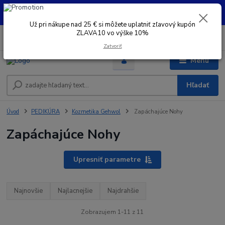
UŽ PRI NÁKUPE OD 30 € SI MOŽETE UPLATNIŤ ZĽAVOVÝ KUPÓN -
ZLAVA10 - VO VÝŠKE 10% platný do 31.08.2026
Už pri nákupe nad 25 € si môžete uplatniť zľavový kupón
ZLAVA10 vo výške 10%
0
ks
+421 948 050 205
EUR
za
0 €
Denne od 8.00- 16.00
Zatvoriť
Menu
Hľadať
Úvod
PEDIKÚRA
Kozmetika Gehwol
Zapáchajúce Nohy
Zapáchajúce Nohy
Upresniť parametre
Najnovšie
Najlacnejšie
Najdrahšie
Zobrazujem 1-11 z 11