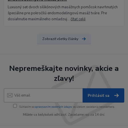
Luxusný set dvoch silikónových masážnych pomôcok navrhnutých
špeciálne pre pokročilú endomodelingovú masáž tváre. Pre
dosiahnutie maximálneho omladzuj...
čítať celé
Zobraziť všetky články
Nepremeškajte novinky, akcie a
zľavy!
Prihlásiť sa
Súhlasím so
spracovaním osobných údajov
za účelom zasielania newslettera.
Môžete sa kedykoľvek odhlásiť. Zasielame raz za 14 dní.