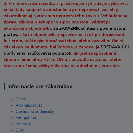
3. Pri neprevzatí zásielky, si predávajúci vyhradzuje vyúčtovať
si náklady spojené s odoslaním a pri neprevzatí zásielky
zákazníkom aj s vrátením neprevzatého tovaru. Vzhľadom na
úpravu zákona o eshopoch a povinnosťou uvádzať pri
ukončovaní objednávky,
že ZAKÁZNÍK súhlasí s povinnosťou
platby,
a túto objednávku neprevezme, či už pri doručovaní
kuriérom, poštovým doručovateľom, alebo vyzdvihnutím si
zásielky v balíkomate, balíkoboxe, alzaboxe, j
e PREDÁVAJÚCI
oprávnený naúčtovať si poplatok
, úmyselne spôsobenú
škodu v minimálnej výške 10€ a viac podľa uváženia, alebo
stavu doručenia, výšky nákaldov na odoslanie a vrátenie.
Informácie pre zákazníkov
O nás
Ako nakupovať
Obchodné podmienky
Fotogaléria
Kontakty
Blog