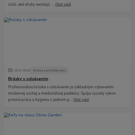
slúži, aké druhy existujú, ...
čítať celé
15
.
07
.
2026
Brúsky a príslušenstvo
Brúsky s odsávaním
Profesionálna brúska s odsávaním je základným vybavením
modernej suchej a medicinálnej pedikúry. Spája vysoký výkon,
presnú prácu a hygienu v jednom p...
čítať celé