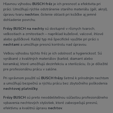
Hlavnou výhodou
BUSCH fréz
je ich presnosť a efektivita pri
práci. Umožňujú rýchle odstránenie starého materiálu (gél, akryl),
úpravu tvaru
nechtov
, čistenie oblasti pri kožičke aj jemné
dohladenie povrchu.
Frézy BUSCH na nechty
sú dostupné v rôznych tvaroch,
veľkostiach a zrnitostiach – napríklad kužeľové, valcové, ihlové
alebo guľôčkové. Každý typ má špecifické využitie pri práci s
nechtami
a umožňuje presnú kontrolu nad úpravou.
Veľkou výhodou týchto fréz je ich odolnosť a hygienickosť. Sú
vyrábané z kvalitných materiálov (karbid, diamant alebo
keramika), ktoré umožňujú dezinfekciu a sterilizáciu, čo je dôležité
pre profesionálnu prácu v salóne.
Pri správnom použití sú
BUSCH frézy
šetrné k prírodným nechtom
a umožňujú bezpečnú a rýchlu prácu bez zbytočného poškodenia
nechtovej platničky
.
Frézy BUSCH
sú preto neoddeliteľnou súčasťou profesionálneho
vybavenia nechtových stylistiek, ktoré zabezpečujú presnú,
efektívnu a kvalitnú úpravu
nechtov
.