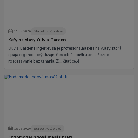
15
.
07
.
2026
Starostlivosť o vlasy
Kefy na vlasy Olivia Garden
Olivia Garden Fingerbrush je profesionálna kefa na vlasy, ktorá
spája ergonomický dizajn, flexibilnú konštrukciu a šetrné
rozčesávanie bez ťahania. Zi...
čítať celé
15
.
06
.
2026
Starostlivosť o pleť
Endomodelingová masáž pleti