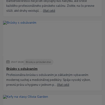
Barberské kreslo nie je len obyčajný kus nábytku, ale srdce
každého profesionálneho pánskeho salónu. Zistite, na čo presne
slúži, aké druhy existujú, ...
čítať celé
15
.
07
.
2026
Brúsky a príslušenstvo
Brúsky s odsávaním
Profesionálna brúska s odsávaním je základným vybavením
modernej suchej a medicinálnej pedikúry. Spája vysoký výkon,
presnú prácu a hygienu v jednom p...
čítať celé