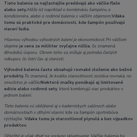
Tieto balenia sa najčastejšie predávajú ako väčšie fľaše
alebo sety.
Môže ísť napríklad o kombináciu šampónu a
kondicionéra, alebo o rodinné balenia s väčším objemom.
Vďaka
tomu sú praktické pre domácnosti, kde šampón používajú
viacerí ľudia.
Hlavnou výhodou výhodných balení je ekonomickosť.
Pri väčšom
objeme
je cena za mililiter zvyčajne nižšia
, čo znamená
dlhodobú úsporu.
Okrem toho sa znižuje aj potreba častých
nákupov, čo šetrí čas aj starosti.
Výhodné balenia často obsahujú rovnaké zloženie ako bežné
produkty.
To znamená, že kvalita starostlivosti zostáva rovnaká, no
množstvo je väčšie.
Niektoré značky ponúkajú aj limitované
edície alebo rodinné sety
, ktoré kombinujú viac produktov v
jednom balení.
Tieto balenia sú obľúbené aj v kaderníckych salónoch alebo
domácnostiach s dlhými vlasmi
, kde sa šampón spotrebúva
rýchlejšie.
Vďaka tomu je starostlivosť plynulá a bez výpadkov
produktov.
Dôležité je však dbať na správne skladovanie.
Väčšie balenia by