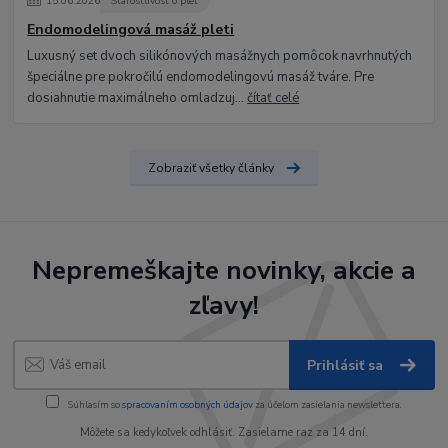
15
.
06
.
2026
Starostlivosť o pleť
Endomodelingová masáž pleti
Luxusný set dvoch silikónových masážnych pomôcok navrhnutých
špeciálne pre pokročilú endomodelingovú masáž tváre. Pre
dosiahnutie maximálneho omladzuj...
čítať celé
Zobraziť všetky články
Nepremeškajte novinky, akcie a
zľavy!
Prihlásiť sa
Súhlasím so
spracovaním osobných údajov
za účelom zasielania newslettera.
Môžete sa kedykoľvek odhlásiť. Zasielame raz za 14 dní.