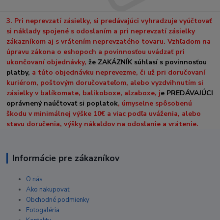
3. Pri neprevzatí zásielky, si predávajúci vyhradzuje vyúčtovať
si náklady spojené s odoslaním a pri neprevzatí zásielky
zákazníkom aj s vrátením neprevzatého tovaru. Vzhľadom na
úpravu zákona o eshopoch a povinnosťou uvádzať pri
ukončovaní objednávky,
že ZAKÁZNÍK súhlasí s povinnosťou
platby,
a túto objednávku neprevezme, či už pri doručovaní
kuriérom, poštovým doručovateľom, alebo vyzdvihnutím si
zásielky v balíkomate, balíkoboxe, alzaboxe, j
e PREDÁVAJÚCI
oprávnený naúčtovať si poplatok
, úmyselne spôsobenú
škodu v minimálnej výške 10€ a viac podľa uváženia, alebo
stavu doručenia, výšky nákaldov na odoslanie a vrátenie.
Informácie pre zákazníkov
O nás
Ako nakupovať
Obchodné podmienky
Fotogaléria