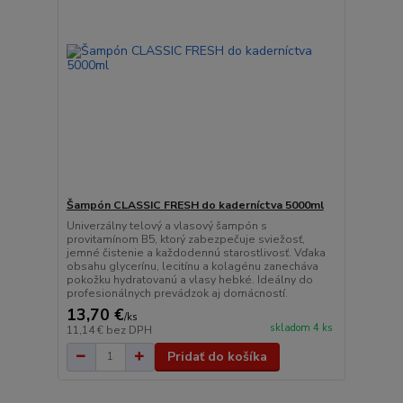
Šampón CLASSIC FRESH do kaderníctva 5000ml
Univerzálny telový a vlasový šampón s
provitamínom B5, ktorý zabezpečuje sviežosť,
jemné čistenie a každodennú starostlivosť. Vďaka
obsahu glycerínu, lecitínu a kolagénu zanecháva
pokožku hydratovanú a vlasy hebké. Ideálny do
profesionálnych prevádzok aj domácností.
13,70 €
/
ks
skladom 4 ks
11,14 €
bez DPH
Pridať do košíka