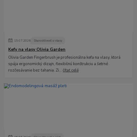
15
.
07
.
2026
Starostlivosť o vlasy
Kefy na vlasy Olivia Garden
Olivia Garden Fingerbrush je profesionálna kefa na vlasy, ktorá
spája ergonomický dizajn, flexibilnú konštrukciu a šetrné
rozčesávanie bez ťahania. Zi...
čítať celé