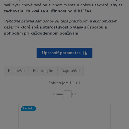
mali byť uchovávané na suchom mieste a dobre uzavreté,
aby sa
zachovala ich kvalita a účinnosť po dlhší čas.
Výhodné balenia šampónov sú teda praktickým a ekonomickým
riešením
, ktoré
spája starostlivosť o vlasy s úsporou a
pohodlím pri každodennom používaní.
Upresniť parametre
Najnovšie
Najlacnejšie
Najdrahšie
Zobrazujem 1-1 z 1
strana
z 1
Novinka