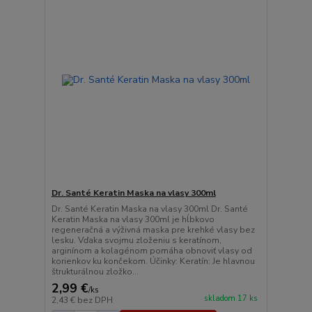
Dr. Santé Keratin Maska na vlasy 300ml
Dr. Santé Keratin Maska na vlasy 300ml Dr. Santé
Keratin Maska na vlasy 300ml je hĺbkovo
regeneračná a výživná maska pre krehké vlasy bez
lesku. Vďaka svojmu zloženiu s keratínom,
arginínom a kolagénom pomáha obnoviť vlasy od
korienkov ku končekom. Účinky: Keratín: Je hlavnou
štrukturálnou zložko...
2,99 €
/
ks
skladom 17 ks
2,43 €
bez DPH