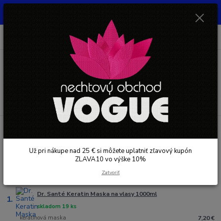
UŽ PRI NÁKUPE OD 30 € SI MOŽETE UPLATNIŤ ZĽAVOVÝ KUPÓN -
ZLAVA10 - VO VÝŠKE 10% platný do 31.08.2026
0
ks
+421 948 050 205
EUR
za
0 €
Denne od 8.00- 16.00
Menu
Hľadať
Úvod
KADERNÍCTVO - NA VLASY
Maska na vlasy
Dr. SANTE
Dr. SANTE
Už pri nákupe nad 25 € si môžete uplatniť zľavový kupón
ZLAVA10 vo výške 10%
Najpredávanejšie
Zatvoriť
Dr. Santé Keratin Maska na vlasy 1000ml
1.
skladom 19 ks
keratínová maska
7,20 €