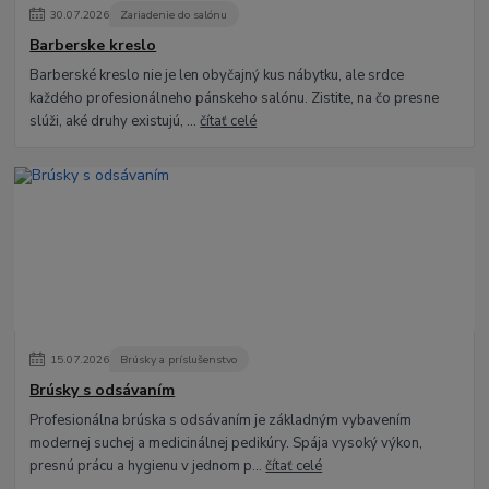
30
.
07
.
2026
Zariadenie do salónu
Barberske kreslo
Barberské kreslo nie je len obyčajný kus nábytku, ale srdce
každého profesionálneho pánskeho salónu. Zistite, na čo presne
slúži, aké druhy existujú, ...
čítať celé
15
.
07
.
2026
Brúsky a príslušenstvo
Brúsky s odsávaním
Profesionálna brúska s odsávaním je základným vybavením
modernej suchej a medicinálnej pedikúry. Spája vysoký výkon,
presnú prácu a hygienu v jednom p...
čítať celé