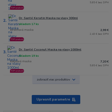
5,85 € bez DPH
TOP produkt
Dr. Santé Keratin Maska na vlasy 300ml
2.
skladom 17 ks
keratínová maska
2,99 €
2,43 € bez DPH
TOP produkt
Dr. Santé Coconut Maska na vlasy 1000ml
3.
skladom 19 ks
kokosová maska
7,20 €
5,85 € bez DPH
TOP produkt
zobraziť viac produktov
Upresniť parametre