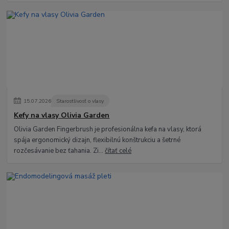
15
.
07
.
2026
Starostlivosť o vlasy
Kefy na vlasy Olivia Garden
Olivia Garden Fingerbrush je profesionálna kefa na vlasy, ktorá
spája ergonomický dizajn, flexibilnú konštrukciu a šetrné
rozčesávanie bez ťahania. Zi...
čítať celé