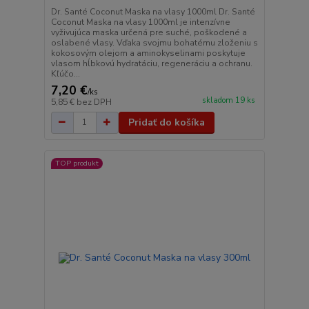
Dr. Santé Coconut Maska na vlasy 1000ml Dr. Santé
Coconut Maska na vlasy 1000ml je intenzívne
vyživujúca maska určená pre suché, poškodené a
oslabené vlasy. Vďaka svojmu bohatému zloženiu s
kokosovým olejom a aminokyselinami poskytuje
vlasom hĺbkovú hydratáciu, regeneráciu a ochranu.
Kľúčo...
7,20 €
/
ks
skladom 19 ks
5,85 €
bez DPH
Pridať do košíka
TOP produkt