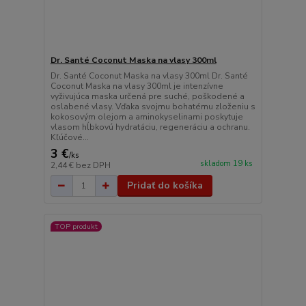
Dr. Santé Coconut Maska na vlasy 300ml
Dr. Santé Coconut Maska na vlasy 300ml Dr. Santé
Coconut Maska na vlasy 300ml je intenzívne
vyživujúca maska určená pre suché, poškodené a
oslabené vlasy. Vďaka svojmu bohatému zloženiu s
kokosovým olejom a aminokyselinami poskytuje
vlasom hĺbkovú hydratáciu, regeneráciu a ochranu.
Kľúčové...
3 €
/
ks
skladom 19 ks
2,44 €
bez DPH
Pridať do košíka
TOP produkt