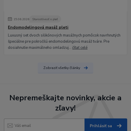
15
.
06
.
2026
Starostlivosť o pleť
Endomodelingová masáž pleti
Luxusný set dvoch silikónových masážnych pomôcok navrhnutých
špeciálne pre pokročilú endomodelingovú masáž tváre. Pre
dosiahnutie maximálneho omladzuj...
čítať celé
Zobraziť všetky články
Nepremeškajte novinky, akcie a
zľavy!
Prihlásiť sa