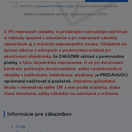
Súhlasím so
spracovaním osobných údajov
za účelom zasielania newslettera.
Môžete sa kedykoľvek odhlásiť. Zasielame raz za 14 dní.
3. Pri neprevzatí zásielky, si predávajúci vyhradzuje vyúčtovať
si náklady spojené s odoslaním a pri neprevzatí zásielky
zákazníkom aj s vrátením neprevzatého tovaru. Vzhľadom na
úpravu zákona o eshopoch a povinnosťou uvádzať pri
ukončovaní objednávky,
že ZAKÁZNÍK súhlasí s povinnosťou
platby,
a túto objednávku neprevezme, či už pri doručovaní
kuriérom, poštovým doručovateľom, alebo vyzdvihnutím si
zásielky v balíkomate, balíkoboxe, alzaboxe, j
e PREDÁVAJÚCI
oprávnený naúčtovať si poplatok
, úmyselne spôsobenú
škodu v minimálnej výške 10€ a viac podľa uváženia, alebo
stavu doručenia, výšky nákaldov na odoslanie a vrátenie.
Informácie pre zákazníkov
O nás