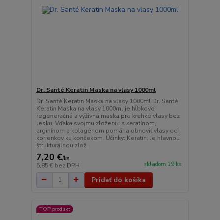
Dr. Santé Keratin Maska na vlasy 1000ml
Dr. Santé Keratin Maska na vlasy 1000ml Dr. Santé
Keratin Maska na vlasy 1000ml je hĺbkovo
regeneračná a výživná maska pre krehké vlasy bez
lesku. Vďaka svojmu zloženiu s keratínom,
arginínom a kolagénom pomáha obnoviť vlasy od
korienkov ku končekom. Účinky: Keratín: Je hlavnou
štrukturálnou zlož...
7,20 €
/
ks
skladom 19 ks
5,85 €
bez DPH
Pridať do košíka
TOP produkt