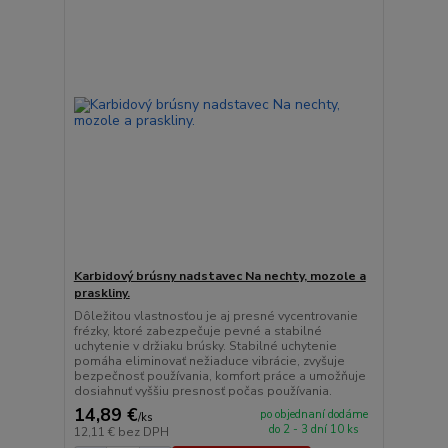
Karbidový brúsny nadstavec Na nechty, mozole a
praskliny.
Dôležitou vlastnosťou je aj presné vycentrovanie
frézky, ktoré zabezpečuje pevné a stabilné
uchytenie v držiaku brúsky. Stabilné uchytenie
pomáha eliminovať nežiaduce vibrácie, zvyšuje
bezpečnosť používania, komfort práce a umožňuje
dosiahnuť vyššiu presnosť počas používania.
14,89 €
po objednaní dodáme
/
ks
do 2 - 3 dní 10 ks
12,11 €
bez DPH