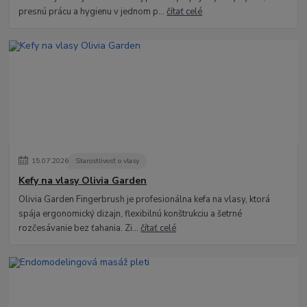
presnú prácu a hygienu v jednom p...
čítať celé
15
.
07
.
2026
Starostlivosť o vlasy
Kefy na vlasy Olivia Garden
Olivia Garden Fingerbrush je profesionálna kefa na vlasy, ktorá
spája ergonomický dizajn, flexibilnú konštrukciu a šetrné
rozčesávanie bez ťahania. Zi...
čítať celé