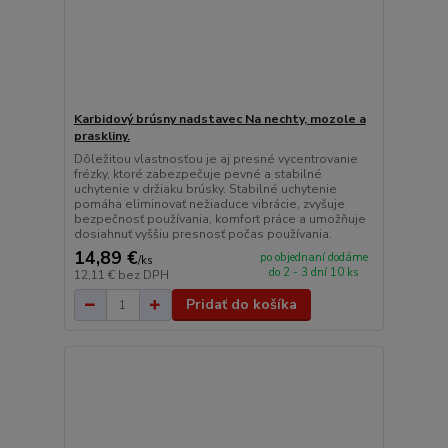
Karbidový brúsny nadstavec Na nechty, mozole a
praskliny.
Dôležitou vlastnosťou je aj presné vycentrovanie
frézky, ktoré zabezpečuje pevné a stabilné
uchytenie v držiaku brúsky. Stabilné uchytenie
pomáha eliminovať nežiaduce vibrácie, zvyšuje
bezpečnosť používania, komfort práce a umožňuje
dosiahnuť vyššiu presnosť počas používania.
14,89 €
po objednaní dodáme
/
ks
do 2 - 3 dní 10 ks
12,11 €
bez DPH
Pridať do košíka