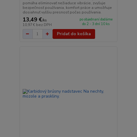
pomáha eliminovať nežiaduce vibrácie, zvyšuje
bezpečnosť používania, komfort práce a umožňuje
dosiahnuť vyššiu presnosť počas používania.
13,49 €
po objednaní dodáme
/
ks
do 2 - 3 dní 10 ks
10,97 €
bez DPH
Pridať do košíka