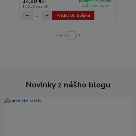
14,89 €
po objednaní dodáme
/
ks
do 2 - 3 dní 10 ks
12,11 €
bez DPH
Pridať do košíka
strana
z 1
Novinky z nášho blogu