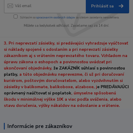
Prihlásiť sa
Súhlasím so
spracovaním osobných údajov
za účelom zasielania newslettera.
Môžete sa kedykoľvek odhlásiť. Zasielame raz za 14 dní.
3. Pri neprevzatí zásielky, si predávajúci vyhradzuje vyúčtovať
si náklady spojené s odoslaním a pri neprevzatí zásielky
zákazníkom aj s vrátením neprevzatého tovaru. Vzhľadom na
úpravu zákona o eshopoch a povinnosťou uvádzať pri
ukončovaní objednávky,
že ZAKÁZNÍK súhlasí s povinnosťou
platby,
a túto objednávku neprevezme, či už pri doručovaní
kuriérom, poštovým doručovateľom, alebo vyzdvihnutím si
zásielky v balíkomate, balíkoboxe, alzaboxe, j
e PREDÁVAJÚCI
oprávnený naúčtovať si poplatok
, úmyselne spôsobenú
škodu v minimálnej výške 10€ a viac podľa uváženia, alebo
stavu doručenia, výšky nákaldov na odoslanie a vrátenie.
Informácie pre zákazníkov