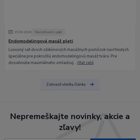
15
.
06
.
2026
Starostlivosť o pleť
Endomodelingová masáž pleti
Luxusný set dvoch silikónových masážnych pomôcok navrhnutých
špeciálne pre pokročilú endomodelingovú masáž tváre. Pre
dosiahnutie maximálneho omladzuj...
čítať celé
Zobraziť všetky články
Nepremeškajte novinky, akcie a
zľavy!