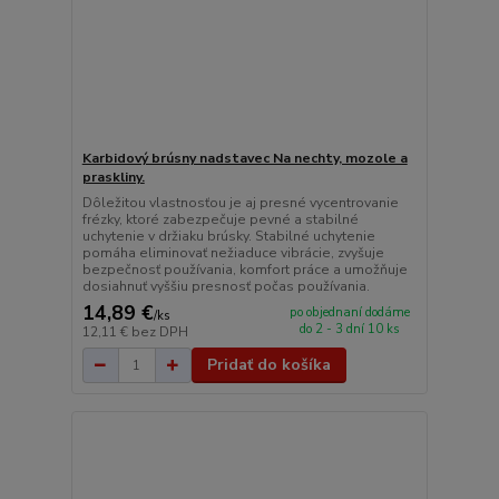
Karbidový brúsny nadstavec Na nechty, mozole a
praskliny.
Dôležitou vlastnosťou je aj presné vycentrovanie
frézky, ktoré zabezpečuje pevné a stabilné
uchytenie v držiaku brúsky. Stabilné uchytenie
pomáha eliminovať nežiaduce vibrácie, zvyšuje
bezpečnosť používania, komfort práce a umožňuje
dosiahnuť vyššiu presnosť počas používania.
14,89 €
po objednaní dodáme
/
ks
do 2 - 3 dní 10 ks
12,11 €
bez DPH
Pridať do košíka