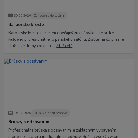
30
.
07
.
2026
Zariadenie do salónu
Barberske kreslo
Barberské kreslo nie je len obyčajný kus nábytku, ale srdce
každého profesionálneho pánskeho salónu. Zistite, na čo presne
slúži, aké druhy existujú, ...
čítať celé
15
.
07
.
2026
Brúsky a príslušenstvo
Brúsky s odsávaním
Profesionálna brúska s odsávaním je základným vybavením
modernej suchej a medicinálnej pedikúry. Spája vysoký výkon,