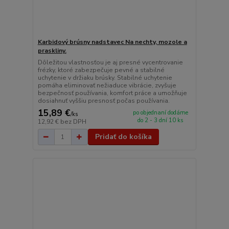
Karbidový brúsny nadstavec Na nechty, mozole a
praskliny.
Dôležitou vlastnosťou je aj presné vycentrovanie
frézky, ktoré zabezpečuje pevné a stabilné
uchytenie v držiaku brúsky. Stabilné uchytenie
pomáha eliminovať nežiaduce vibrácie, zvyšuje
bezpečnosť používania, komfort práce a umožňuje
dosiahnuť vyššiu presnosť počas používania.
15,89 €
po objednaní dodáme
/
ks
do 2 - 3 dní 10 ks
12,92 €
bez DPH
Pridať do košíka