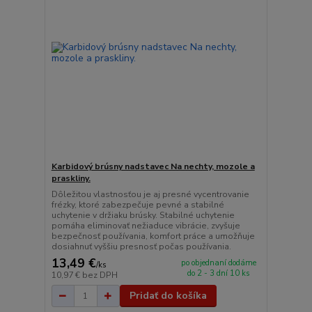
Karbidový brúsny nadstavec Na nechty, mozole a
praskliny.
Dôležitou vlastnosťou je aj presné vycentrovanie
frézky, ktoré zabezpečuje pevné a stabilné
uchytenie v držiaku brúsky. Stabilné uchytenie
pomáha eliminovať nežiaduce vibrácie, zvyšuje
bezpečnosť používania, komfort práce a umožňuje
dosiahnuť vyššiu presnosť počas používania.
13,49 €
po objednaní dodáme
/
ks
do 2 - 3 dní 10 ks
10,97 €
bez DPH
Pridať do košíka