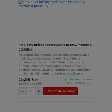
Karbidový brúsny nadstavec Na nechty, mozole a
praskliny.
Dôležitou vlastnosťou je aj presné vycentrovanie
frézky, ktoré zabezpečuje pevné a stabilné
uchytenie v držiaku brúsky. Stabilné uchytenie
pomáha eliminovať nežiaduce vibrácie, zvyšuje
bezpečnosť používania, komfort práce a umožňuje
dosiahnuť vyššiu presnosť počas používania.
15,89 €
po objednaní dodáme
/
ks
do 2 - 3 dní 10 ks
12,92 €
bez DPH
Pridať do košíka