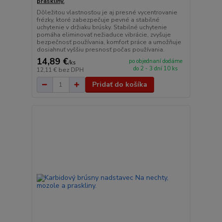
praskliny.
Dôležitou vlastnosťou je aj presné vycentrovanie
frézky, ktoré zabezpečuje pevné a stabilné
uchytenie v držiaku brúsky. Stabilné uchytenie
pomáha eliminovať nežiaduce vibrácie, zvyšuje
bezpečnosť používania, komfort práce a umožňuje
dosiahnuť vyššiu presnosť počas používania.
14,89 €
po objednaní dodáme
/
ks
do 2 - 3 dní 10 ks
12,11 €
bez DPH
Pridať do košíka