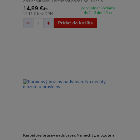
dosiahnuť vyššiu presnosť počas používania.
14,89 €
po objednaní dodáme
/
ks
do 2 - 3 dní 10 ks
12,11 €
bez DPH
Pridať do košíka
Karbidový brúsny nadstavec Na nechty, mozole a