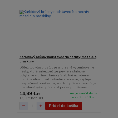
Karbidový brúsny nadstavec Na nechty, mozole a
praskliny.
Dôležitou vlastnosťou je aj presné vycentrovanie
frézky, ktoré zabezpečuje pevné a stabilné
uchytenie v držiaku brúsky. Stabilné uchytenie
pomáha eliminovať nežiaduce vibrácie, zvyšuje
bezpečnosť používania, komfort práce a umožňuje
dosiahnuť vyššiu presnosť počas používania.
14,89 €
po objednaní dodáme
/
ks
do 2 - 3 dní 10 ks
12,11 €
bez DPH
Pridať do košíka