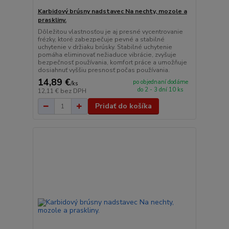
Karbidový brúsny nadstavec Na nechty, mozole a
praskliny.
Dôležitou vlastnosťou je aj presné vycentrovanie
frézky, ktoré zabezpečuje pevné a stabilné
uchytenie v držiaku brúsky. Stabilné uchytenie
pomáha eliminovať nežiaduce vibrácie, zvyšuje
bezpečnosť používania, komfort práce a umožňuje
dosiahnuť vyššiu presnosť počas používania.
14,89 €
po objednaní dodáme
/
ks
do 2 - 3 dní 10 ks
12,11 €
bez DPH
Pridať do košíka