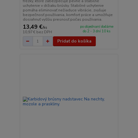
frézky, ktoré zabezpečuje pevné a stabilné
uchytenie v držiaku brúsky. Stabilné uchytenie
pomáha eliminovať nežiaduce vibrácie, zvyšuje
bezpečnosť používania, komfort práce a umožňuje
dosiahnuť vyššiu presnosť počas používania.
13,49 €
po objednaní dodáme
/
ks
do 2 - 3 dní 10 ks
10,97 €
bez DPH
Pridať do košíka