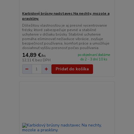
Karbidový brúsny nadstavec Na nechty, mozole a
praskliny.
Dôležitou vlastnosťou je aj presné vycentrovanie
frézky, ktoré zabezpečuje pevné a stabilné
uchytenie v držiaku brúsky. Stabilné uchytenie
pomáha eliminovať nežiaduce vibrácie, zvyšuje
bezpečnosť používania, komfort práce a umožňuje
dosiahnuť vyššiu presnosť počas používania.
14,89 €
po objednaní dodáme
/
ks
do 2 - 3 dní 10 ks
12,11 €
bez DPH
Pridať do košíka