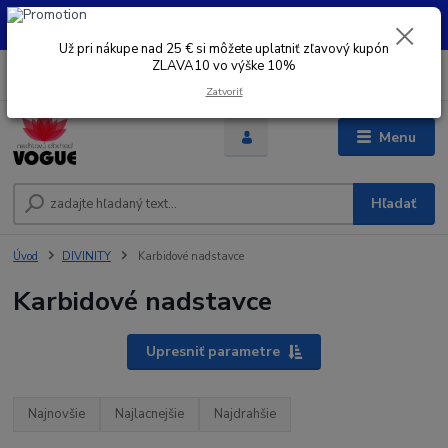
UŽ PRI NÁKUPE OD 30 € SI MOŽETE UPLATNIŤ ZĽAVOVÝ KUPÓN -
ZLAVA10 - VO VÝŠKE 10% platný do 31.08.2026
Už pri nákupe nad 25 € si môžete uplatniť zľavový kupón
ZLAVA10 vo výške 10%
0
ks
+421 948 050 205
EUR
za
0 €
Denne od 8.00- 16.00
Zatvoriť
Menu
Hľadať
Úvod
DIVINITY
Karbidové nadstavce
Karbidové nadstavce
Upresniť parametre
Najnovšie
Najlacnejšie
Najdrahšie