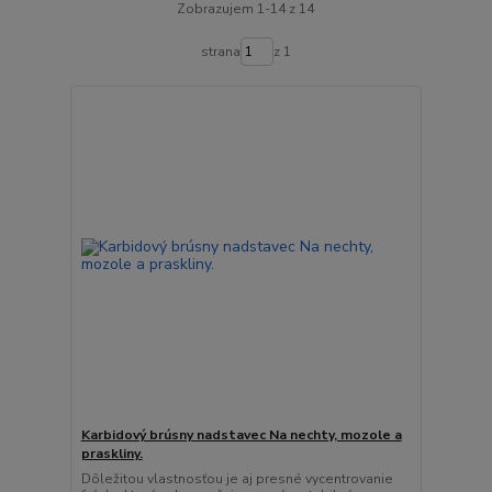
Zobrazujem 1-14 z 14
strana
z 1
Karbidový brúsny nadstavec Na nechty, mozole a
praskliny.
Dôležitou vlastnosťou je aj presné vycentrovanie