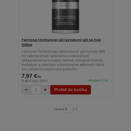
Farmona technology ultrazvukový gél na tvár
500ml
Farmona Technology ultrazvukový gél na tvár 500
ml zabezpečuje optimálnu vodivosť pre
ultrazvukové procedúry. Jemná, nelepivá textúra
hydratuje a zlepšuje vstrebávanie aktívnych látok
pre zdravú a rozjasnenú pokožku.
7,97 €
/
ks
skladom 5 ks
6,48 €
bez DPH
Pridať do košíka
strana
z 1