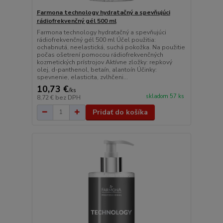
Farmona technology hydratačný a spevňujúci
rádiofrekvenčný gél 500 ml
Farmona technology hydratačný a spevňujúci
rádiofrekvenčný gél 500 ml Účel použitia:
ochabnutá, neelastická, suchá pokožka. Na použitie
počas ošetrení pomocou rádiofrekvenčných
kozmetických prístrojov Aktívne zložky: repkový
olej, d-panthenol, betaín, alantoín Účinky:
spevnenie, elasticita, zvlhčeni...
10,73 €
/
ks
skladom 57 ks
8,72 €
bez DPH
Pridať do košíka