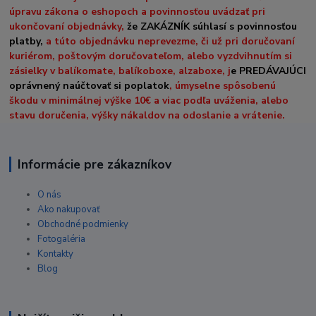
úpravu zákona o eshopoch a povinnosťou uvádzať pri
ukončovaní objednávky,
že ZAKÁZNÍK súhlasí s povinnosťou
platby,
a túto objednávku neprevezme, či už pri doručovaní
kuriérom, poštovým doručovateľom, alebo vyzdvihnutím si
zásielky v balíkomate, balíkoboxe, alzaboxe, j
e PREDÁVAJÚCI
oprávnený naúčtovať si poplatok
, úmyselne spôsobenú
škodu v minimálnej výške 10€ a viac podľa uváženia, alebo
stavu doručenia, výšky nákaldov na odoslanie a vrátenie.
Informácie pre zákazníkov
O nás
Ako nakupovať
Obchodné podmienky
Fotogaléria
Kontakty
Blog