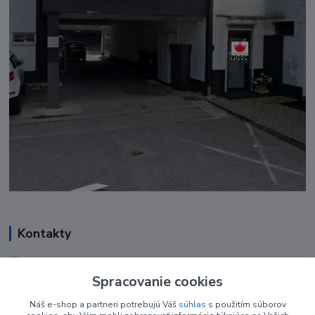
Kontakty
Renáta Harenčáková
+421 948 050 205
Spracovanie cookies
Denne od 8.00- 16.00
Náš e-shop a partneri potrebujú Váš
súhlas
s použitím súborov