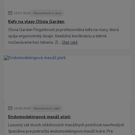
15
.
07
.
2026
Starostlivosť o vlasy
Kefy na vlasy Olivia Garden
Olivia Garden Fingerbrush je profesionálna kefa na vlasy, ktorá
spája ergonomický dizajn, flexibilnú konštrukciu a šetrné
rozčesávanie bez ťahania. Zi...
čítať celé
15
.
06
.
2026
Starostlivosť o pleť
Endomodelingová masáž pleti
Luxusný set dvoch silikónových masážnych pomôcok navrhnutých
špeciálne pre pokročilú endomodelingovú masáž tváre. Pre