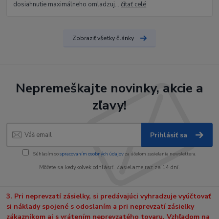
dosiahnutie maximálneho omladzuj...
čítať celé
Zobraziť všetky články
Nepremeškajte novinky, akcie a
zľavy!
Prihlásiť sa
Súhlasím so
spracovaním osobných údajov
za účelom zasielania newslettera.
Môžete sa kedykoľvek odhlásiť. Zasielame raz za 14 dní.
3. Pri neprevzatí zásielky, si predávajúci vyhradzuje vyúčtovať
si náklady spojené s odoslaním a pri neprevzatí zásielky
zákazníkom aj s vrátením neprevzatého tovaru. Vzhľadom na