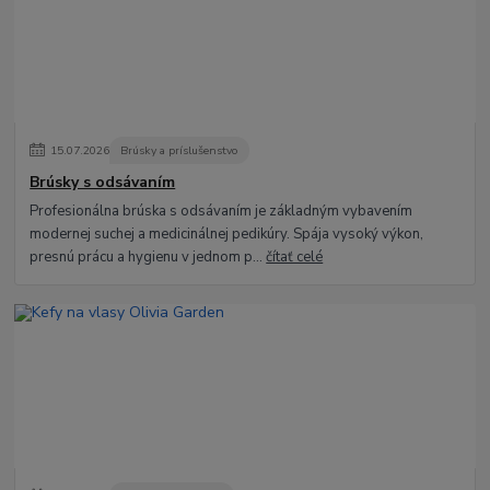
15
.
07
.
2026
Brúsky a príslušenstvo
Brúsky s odsávaním
Profesionálna brúska s odsávaním je základným vybavením
modernej suchej a medicinálnej pedikúry. Spája vysoký výkon,
presnú prácu a hygienu v jednom p...
čítať celé