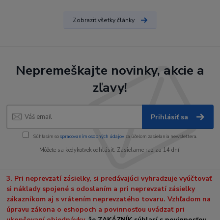
Zobraziť všetky články
Nepremeškajte novinky, akcie a
zľavy!
Prihlásiť sa
Súhlasím so
spracovaním osobných údajov
za účelom zasielania newslettera.
Môžete sa kedykoľvek odhlásiť. Zasielame raz za 14 dní.
3. Pri neprevzatí zásielky, si predávajúci vyhradzuje vyúčtovať
si náklady spojené s odoslaním a pri neprevzatí zásielky
zákazníkom aj s vrátením neprevzatého tovaru. Vzhľadom na
úpravu zákona o eshopoch a povinnosťou uvádzať pri
ukončovaní objednávky,
že ZAKÁZNÍK súhlasí s povinnosťou