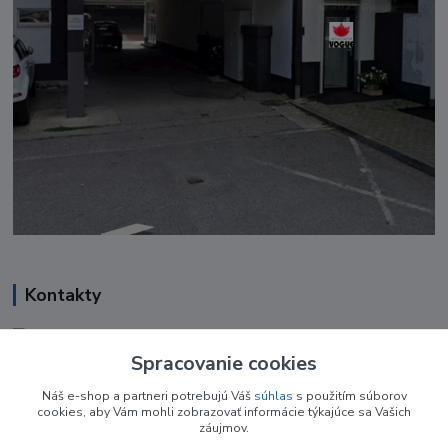
Kontakty
Renáta Harenčáková
+421 948 050 205
Spracovanie cookies
Denne od 8.00- 16.00
Náš e-shop a partneri potrebujú Váš
súhlas
s použitím súborov
cookies, aby Vám mohli zobrazovať informácie týkajúce sa Vašich
nechtovyobchodik@gmail.com
záujmov.