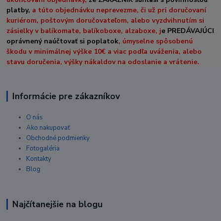
platby,
a túto objednávku neprevezme, či už pri doručovaní
kuriérom, poštovým doručovateľom, alebo vyzdvihnutím si
zásielky v balíkomate, balíkoboxe, alzaboxe, j
e PREDÁVAJÚCI
oprávnený naúčtovať si poplatok
, úmyselne spôsobenú
škodu v minimálnej výške 10€ a viac podľa uváženia, alebo
stavu doručenia, výšky nákaldov na odoslanie a vrátenie.
Informácie pre zákazníkov
O nás
Ako nakupovať
Obchodné podmienky
Fotogaléria
Kontakty
Blog
Najčítanejšie na blogu