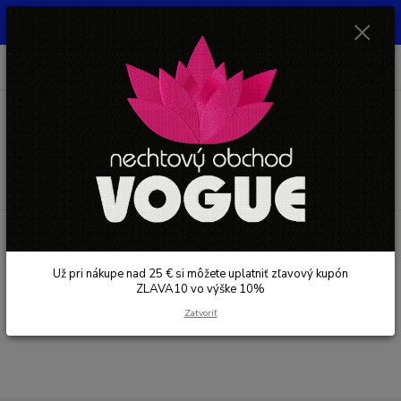
UŽ PRI NÁKUPE OD 30 € SI MOŽETE UPLATNIŤ ZĽAVOVÝ KUPÓN -
ZLAVA10 - VO VÝŠKE 10% platný do 31.08.2026
0
ks
+421 948 050 205
EUR
za
0 €
Denne od 8.00- 16.00
Menu
Hľadať
Úvod
NECHTY
Gély a gél laky na nechty YOSHI
STAVEBNÝ GÉL
YOSHI
Polygél
Už pri nákupe nad 25 € si môžete uplatniť zľavový kupón
Polygél
ZLAVA10 vo výške 10%
Zatvoriť
V tejto kategórii nebol nájdený žiadny tovar.