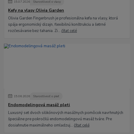
15
.
07
.
2026
Starostlivosť o vlasy
Kefy na vlasy Olivia Garden
Olivia Garden Fingerbrush je profesionálna kefa na vlasy, ktorá
spája ergonomický dizajn, flexibilnú konštrukciu a šetrné
rozčesávanie bez ťahania. Zi...
čítať celé
15
.
06
.
2026
Starostlivosť o pleť
Endomodelingová masáž pleti
Luxusný set dvoch silikónových masážnych pomôcok navrhnutých
špeciálne pre pokročilú endomodelingovú masáž tváre. Pre
dosiahnutie maximálneho omladzuj...
čítať celé