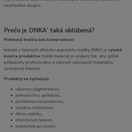
nechtového dizajnu.
Prečo je DNKA’ taká obľúbená?
Prémiová kvalita bez kompromisov
Jedným z hlavných dôvodov popularity značky DNKA’ je
vysoká
kvalita produktov
. Každý materiál je vyvíjaný tak, aby spĺňal
požiadavky profesionálov a zároveň zabezpečil maximálnu
spokojnosť klientov.
Produkty sa vyznačujú:
výbornou pigmentáciou,
jednoduchou aplikáciou,
perfektnou konzistenciou,
vysokou odolnosťou,
dlhou výdržou,
intenzívnym leskom,
komfortom pri nosení.