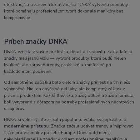
efektívnejšia a zároveň kreatívnejšia. DNKA’ vytvorila produkty,
ktoré pomáhajú profesionálom tvoriť dokonalé manikúry bez
kompromisov.
Príbeh značky DNKA’
DNKA’ vznikla z vášne pre krásu, detail a kreativitu. Zakladatelia
značky mali jasnú víziu — vytvoriť produkty, ktoré budú nielen
kvalitné, ale zároveň trendy, praktické a komfortné pri
každodennom používaní.
Od samotného začiatku bolo cieľom značky priniesť na trh niečo
výnimočné. Nie len obyčajné gel laky, ale kompletný zážitok z
práce s produktom. Každá fľaštička, každý odtieň a každá formula
boli vytvorené s dôrazom na potreby profesionálnych nechtových
dizajnérov.
DNKA’ si veľmi rýchlo získala popularitu vďaka svojej kvalite a
modernému prístupu
. Značka začala udávať trendy a inšpirovať
tisíce profesionálov po celej Európe. Dnes patrí medzi
najvyhľadávanejšie značky v oblasti profesionálnej manikúry a