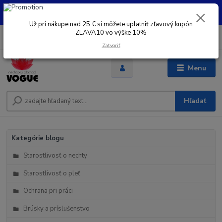
UŽ PRI NÁKUPE OD 30 € SI MOŽETE UPLATNIŤ ZĽAVOVÝ KUPÓN -
ZLAVA10 - VO VÝŠKE 10% platný do 31.08.2026
Už pri nákupe nad 25 € si môžete uplatniť zľavový kupón
ZLAVA10 vo výške 10%
0
ks
+421 948 050 205
EUR
za
0 €
Denne od 8.00- 16.00
Zatvoriť
Menu
Hľadať
Kategórie blogu
Starostlivosť o nechty
Starostlivosť o pleť
Ochrana pri práci
Brúsky a príslušenstvo