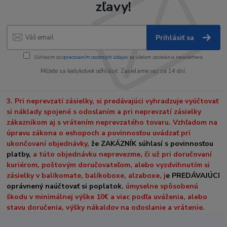
zľavy!
Prihlásiť sa
Súhlasím so
spracovaním osobných údajov
za účelom zasielania newslettera.
Môžete sa kedykoľvek odhlásiť. Zasielame raz za 14 dní.
3. Pri neprevzatí zásielky, si predávajúci vyhradzuje vyúčtovať
si náklady spojené s odoslaním a pri neprevzatí zásielky
zákazníkom aj s vrátením neprevzatého tovaru. Vzhľadom na
úpravu zákona o eshopoch a povinnosťou uvádzať pri
ukončovaní objednávky,
že ZAKÁZNÍK súhlasí s povinnosťou
platby,
a túto objednávku neprevezme, či už pri doručovaní
kuriérom, poštovým doručovateľom, alebo vyzdvihnutím si
zásielky v balíkomate, balíkoboxe, alzaboxe, j
e PREDÁVAJÚCI
oprávnený naúčtovať si poplatok
, úmyselne spôsobenú
škodu v minimálnej výške 10€ a viac podľa uváženia, alebo
stavu doručenia, výšky nákaldov na odoslanie a vrátenie.