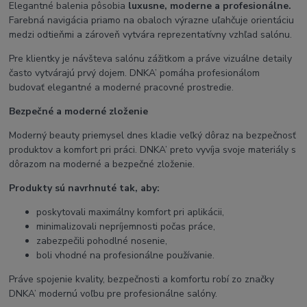
Elegantné balenia pôsobia
luxusne, moderne a profesionálne.
Farebná navigácia priamo na obaloch výrazne uľahčuje orientáciu
medzi odtieňmi a zároveň vytvára reprezentatívny vzhľad salónu.
Pre klientky je návšteva salónu zážitkom a práve vizuálne detaily
často vytvárajú prvý dojem. DNKA’ pomáha profesionálom
budovať elegantné a moderné pracovné prostredie.
Bezpečné a moderné zloženie
Moderný beauty priemysel dnes kladie veľký dôraz na bezpečnosť
produktov a komfort pri práci. DNKA’ preto vyvíja svoje materiály s
dôrazom na moderné a bezpečné zloženie.
Produkty sú navrhnuté tak, aby:
poskytovali maximálny komfort pri aplikácii,
minimalizovali nepríjemnosti počas práce,
zabezpečili pohodlné nosenie,
boli vhodné na profesionálne používanie.
Práve spojenie kvality, bezpečnosti a komfortu robí zo značky
DNKA’ modernú voľbu pre profesionálne salóny.