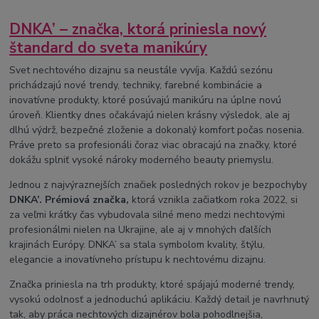
na rychly rast nechtov
mykored
sprej
s pipetkou
pleseň na nohách
pleseň na nechtoch
na plesnivé nechty
DNKA’ – značka, ktorá priniesla nový
na mykózu
ako sa zbaviť plesne
mykóza na nechtoch
demykomed
štandard do sveta manikúry
klotrimazol
clotrimazol
plesnive nohy
ako odstranit plesen
Svet nechtového dizajnu sa neustále vyvíja. Každú sezónu
ako odstranim plesen z nechtov
prichádzajú nové trendy, techniky, farebné kombinácie a
inovatívne produkty, ktoré posúvajú manikúru na úplne novú
úroveň. Klientky dnes očakávajú nielen krásny výsledok, ale aj
dlhú výdrž, bezpečné zloženie a dokonalý komfort počas nosenia.
Práve preto sa profesionáli čoraz viac obracajú na značky, ktoré
dokážu splniť vysoké nároky moderného beauty priemyslu.
Jednou z najvýraznejších značiek posledných rokov je bezpochyby
DNKA’. Prémiová značka,
ktorá vznikla začiatkom roka 2022, si
za veľmi krátky čas vybudovala silné meno medzi nechtovými
profesionálmi nielen na Ukrajine, ale aj v mnohých ďalších
krajinách Európy. DNKA’ sa stala symbolom kvality, štýlu,
elegancie a inovatívneho prístupu k nechtovému dizajnu.
Značka priniesla na trh produkty, ktoré spájajú moderné trendy,
vysokú odolnosť a jednoduchú aplikáciu. Každý detail je navrhnutý
tak, aby práca nechtových dizajnérov bola pohodlnejšia,