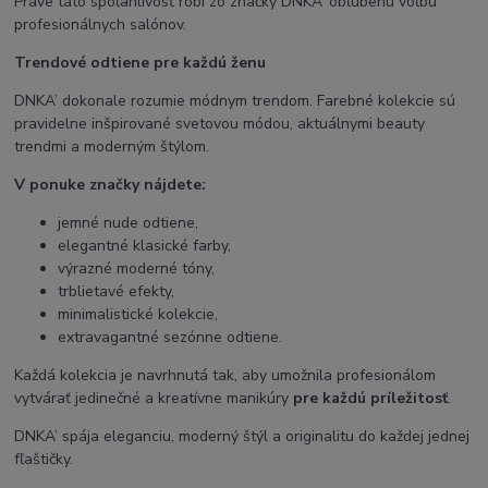
Práve táto spoľahlivosť robí zo značky DNKA’ obľúbenú voľbu
profesionálnych salónov.
Trendové odtiene pre každú ženu
DNKA’ dokonale rozumie módnym trendom. Farebné kolekcie sú
pravidelne inšpirované svetovou módou, aktuálnymi beauty
trendmi a moderným štýlom.
V ponuke značky nájdete:
jemné nude odtiene,
elegantné klasické farby,
výrazné moderné tóny,
trblietavé efekty,
minimalistické kolekcie,
extravagantné sezónne odtiene.
Každá kolekcia je navrhnutá tak, aby umožnila profesionálom
vytvárať jedinečné a kreatívne manikúry
pre každú príležitosť
.
DNKA’ spája eleganciu, moderný štýl a originalitu do každej jednej
fľaštičky.