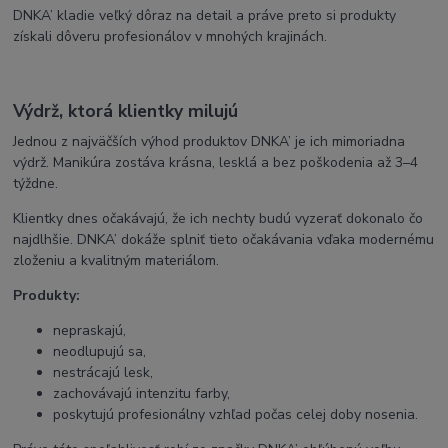
DNKA’ kladie veľký dôraz na detail a práve preto si produkty
získali dôveru profesionálov v mnohých krajinách.
Výdrž, ktorá klientky milujú
Jednou z najväčších výhod produktov DNKA’ je ich mimoriadna
výdrž. Manikúra zostáva krásna, lesklá a bez poškodenia až 3–4
týždne.
Klientky dnes očakávajú, že ich nechty budú vyzerať dokonalo čo
najdlhšie. DNKA’ dokáže splniť tieto očakávania vďaka modernému
zloženiu a kvalitným materiálom.
Produkty:
nepraskajú,
neodlupujú sa,
nestrácajú lesk,
zachovávajú intenzitu farby,
poskytujú profesionálny vzhľad počas celej doby nosenia.