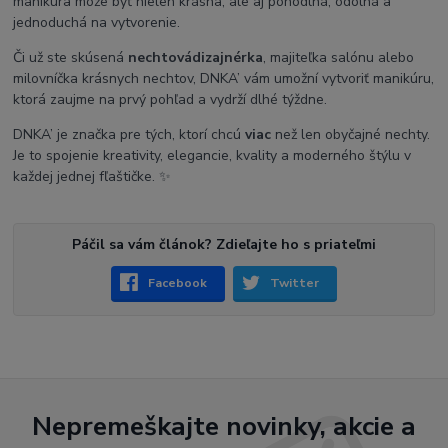
manikúra môže byť nielen krásna, ale aj pohodlná, odolná a
jednoduchá na vytvorenie.
Či už ste skúsená
nechtová
dizajnérka
, majiteľka salónu alebo
milovníčka krásnych nechtov, DNKA’ vám umožní vytvoriť manikúru,
ktorá zaujme na prvý pohľad a vydrží dlhé týždne.
DNKA’ je značka pre tých, ktorí chcú
viac
než len obyčajné nechty.
Je to spojenie kreativity, elegancie, kvality a moderného štýlu v
každej jednej fľaštičke. ✨
Páčil sa vám článok? Zdieľajte ho s priateľmi
Facebook
Twitter
Nepremeškajte novinky, akcie a