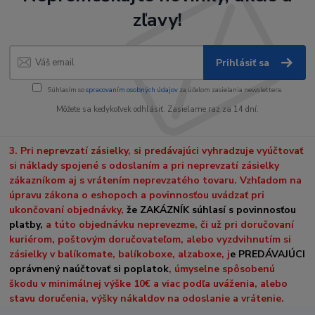
zľavy!
Prihlásiť sa
Súhlasím so
spracovaním osobných údajov
za účelom zasielania newslettera.
Môžete sa kedykoľvek odhlásiť. Zasielame raz za 14 dní.
3. Pri neprevzatí zásielky, si predávajúci vyhradzuje vyúčtovať
si náklady spojené s odoslaním a pri neprevzatí zásielky
zákazníkom aj s vrátením neprevzatého tovaru. Vzhľadom na
úpravu zákona o eshopoch a povinnosťou uvádzať pri
ukončovaní objednávky,
že ZAKÁZNÍK súhlasí s povinnosťou
platby,
a túto objednávku neprevezme, či už pri doručovaní
kuriérom, poštovým doručovateľom, alebo vyzdvihnutím si
zásielky v balíkomate, balíkoboxe, alzaboxe, j
e PREDÁVAJÚCI
oprávnený naúčtovať si poplatok
, úmyselne spôsobenú
škodu v minimálnej výške 10€ a viac podľa uváženia, alebo
stavu doručenia, výšky nákaldov na odoslanie a vrátenie.