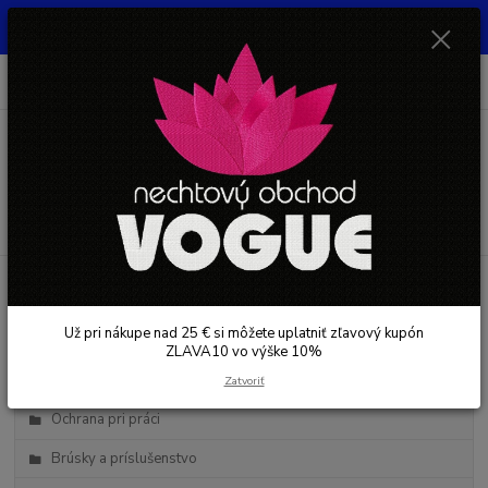
UŽ PRI NÁKUPE OD 30 € SI MOŽETE UPLATNIŤ ZĽAVOVÝ KUPÓN -
ZLAVA10 - VO VÝŠKE 10% platný do 31.08.2026
0
ks
+421 948 050 205
EUR
za
0 €
Denne od 8.00- 16.00
Menu
Hľadať
Kategórie blogu
Už pri nákupe nad 25 € si môžete uplatniť zľavový kupón
Starostlivosť o nechty
ZLAVA10 vo výške 10%
Starostlivosť o pleť
Zatvoriť
Ochrana pri práci
Brúsky a príslušenstvo