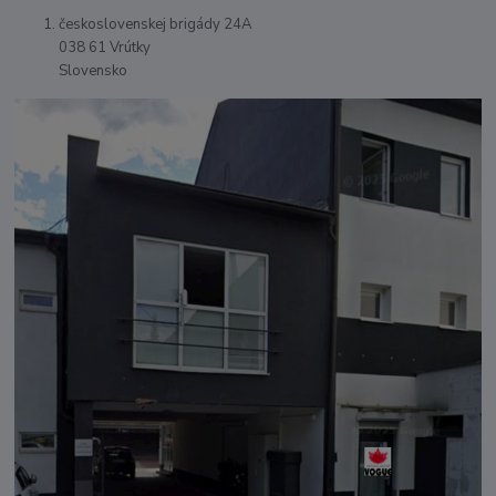
československej brigády 24A
038 61 Vrútky
Slovensko