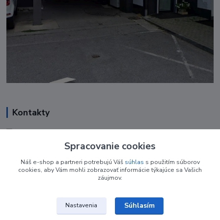
Kontakty
Renáta Harenčáková
+421 948 050 205
Spracovanie cookies
Denne od 8.00- 16.00
Náš e-shop a partneri potrebujú Váš
súhlas
s použitím súborov
cookies, aby Vám mohli zobrazovať informácie týkajúce sa Vašich
nechtovyobchodik@gmail.com
záujmov.
Súhlasím
Nastavenia