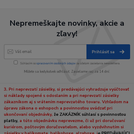
Nepremeškajte novinky, akcie a
zľavy!
Prihlásiť sa
Súhlasím so
spracovaním osobných údajov
za účelom zasielania newslettera.
Môžete sa kedykoľvek odhlásiť. Zasielame raz za 14 dní.
3. Pri neprevzatí zásielky, si predávajúci vyhradzuje vyúčtovať
si náklady spojené s odoslaním a pri neprevzatí zásielky
zákazníkom aj s vrátením neprevzatého tovaru. Vzhľadom na
úpravu zákona o eshopoch a povinnosťou uvádzať pri
ukončovaní objednávky,
že ZAKÁZNÍK súhlasí s povinnosťou
platby,
a túto objednávku neprevezme, či už pri doručovaní
kuriérom, poštovým doručovateľom, alebo vyzdvihnutím si
zásielky v balíkomate, balíkoboxe, alzaboxe, j
e PREDÁVAJÚCI