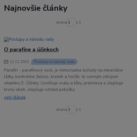
na rychly rast nechtov
mykored
sprej
s pipetkou
Najnovšie články
pleseň na nohách
pleseň na nechtoch
na plesnivé nechty
na mykózu
ako sa zbaviť plesne
mykóza na nechtoch
demykomed
strana
z 1
klotrimazol
clotrimazol
plesnive nohy
ako odstranit plesen
ako odstranim plesen z nechtov
O parafíne a účinkoch
11
.
11
.
2023
Postupy a návody, rady
Parafín - parafínový vosk, je mimoriadne bohatý na minerálne
látky, konkrétne železo, kremík a horčík. Je cenným zdrojom
vitamínu E. Účinky: Uvoľňuje svaly a kĺby, prehrieva a zlepšuje
krvný obeh, zlepšuje vzhľad pokožky.
celý článok
strana
z 1