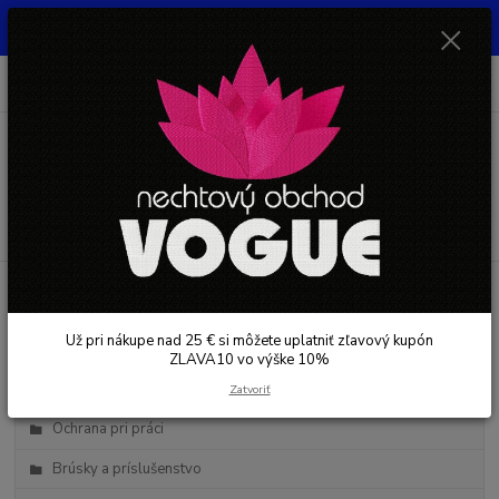
UŽ PRI NÁKUPE OD 30 € SI MOŽETE UPLATNIŤ ZĽAVOVÝ KUPÓN -
ZLAVA10 - VO VÝŠKE 10% platný do 31.08.2026
0
ks
+421 948 050 205
EUR
za
0 €
Denne od 8.00- 16.00
Menu
Hľadať
Kategórie blogu
Už pri nákupe nad 25 € si môžete uplatniť zľavový kupón
Starostlivosť o nechty
ZLAVA10 vo výške 10%
Starostlivosť o pleť
Zatvoriť
Ochrana pri práci
Brúsky a príslušenstvo