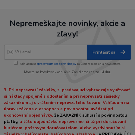
Nepremeškajte novinky, akcie a
zľavy!
Prihlásiť sa
Súhlasím so
spracovaním osobných údajov
za účelom zasielania newslettera.
Môžete sa kedykoľvek odhlásiť. Zasielame raz za 14 dní.
3. Pri neprevzatí zásielky, si predávajúci vyhradzuje vyúčtovať
si náklady spojené s odoslaním a pri neprevzatí zásielky
zákazníkom aj s vrátením neprevzatého tovaru. Vzhľadom na
úpravu zákona o eshopoch a povinnosťou uvádzať pri
ukončovaní objednávky,
že ZAKÁZNÍK súhlasí s povinnosťou
platby,
a túto objednávku neprevezme, či už pri doručovaní
kuriérom, poštovým doručovateľom, alebo vyzdvihnutím si
zásielky v balíkomate, balíkoboxe, alzaboxe, j
e PREDÁVAJÚCI