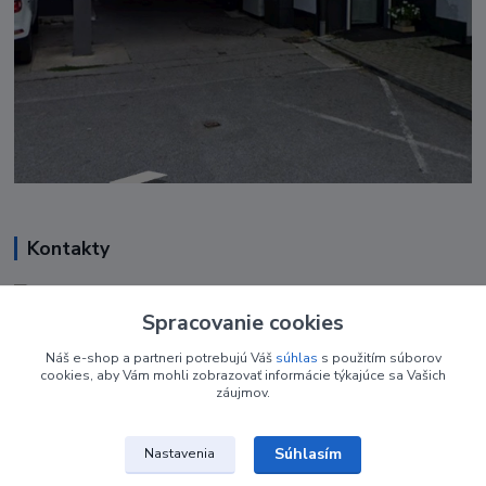
Kontakty
Renáta Harenčáková
+421 948 050 205
Spracovanie cookies
Denne od 8.00- 16.00
Náš e-shop a partneri potrebujú Váš
súhlas
s použitím súborov
cookies, aby Vám mohli zobrazovať informácie týkajúce sa Vašich
nechtovyobchodik@gmail.com
záujmov.
Súhlasím
Nastavenia