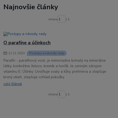
na rychly rast nechtov
mykored
sprej
s pipetkou
Najnovšie články
pleseň na nohách
pleseň na nechtoch
na plesnivé nechty
na mykózu
ako sa zbaviť plesne
mykóza na nechtoch
demykomed
strana
z 1
klotrimazol
clotrimazol
plesnive nohy
ako odstranit plesen
ako odstranim plesen z nechtov
O parafíne a účinkoch
11
.
11
.
2023
Postupy a návody, rady
Parafín - parafínový vosk, je mimoriadne bohatý na minerálne
látky, konkrétne železo, kremík a horčík. Je cenným zdrojom
vitamínu E. Účinky: Uvoľňuje svaly a kĺby, prehrieva a zlepšuje
krvný obeh, zlepšuje vzhľad pokožky.
celý článok
strana
z 1