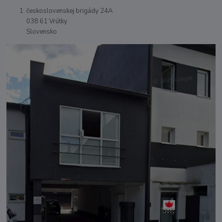
československej brigády 24A
038 61 Vrútky
Slovensko