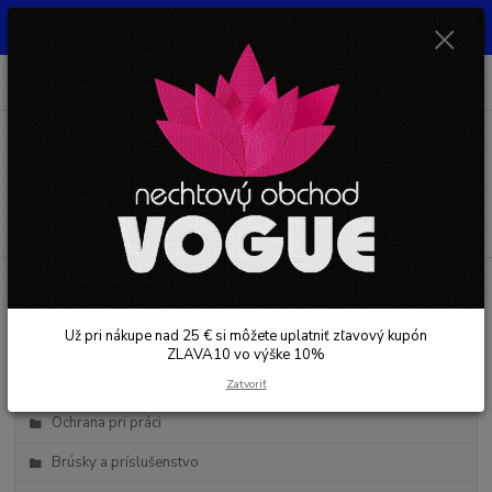
UŽ PRI NÁKUPE OD 30 € SI MOŽETE UPLATNIŤ ZĽAVOVÝ KUPÓN -
ZLAVA10 - VO VÝŠKE 10% platný do 31.08.2026
0
ks
+421 948 050 205
EUR
za
0 €
Denne od 8.00- 16.00
Menu
Hľadať
Kategórie blogu
Už pri nákupe nad 25 € si môžete uplatniť zľavový kupón
Starostlivosť o nechty
ZLAVA10 vo výške 10%
Starostlivosť o pleť
Zatvoriť
Ochrana pri práci
Brúsky a príslušenstvo