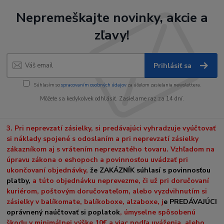
Nepremeškajte novinky, akcie a
zľavy!
Prihlásiť sa
Súhlasím so
spracovaním osobných údajov
za účelom zasielania newslettera.
Môžete sa kedykoľvek odhlásiť. Zasielame raz za 14 dní.
3. Pri neprevzatí zásielky, si predávajúci vyhradzuje vyúčtovať
si náklady spojené s odoslaním a pri neprevzatí zásielky
zákazníkom aj s vrátením neprevzatého tovaru. Vzhľadom na
úpravu zákona o eshopoch a povinnosťou uvádzať pri
ukončovaní objednávky,
že ZAKÁZNÍK súhlasí s povinnosťou
platby,
a túto objednávku neprevezme, či už pri doručovaní
kuriérom, poštovým doručovateľom, alebo vyzdvihnutím si
zásielky v balíkomate, balíkoboxe, alzaboxe, j
e PREDÁVAJÚCI
oprávnený naúčtovať si poplatok
, úmyselne spôsobenú
škodu v minimálnej výške 10€ a viac podľa uváženia, alebo