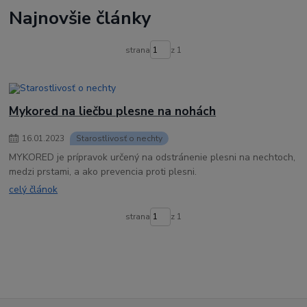
na rychly rast nechtov
mykored
sprej
s pipetkou
Najnovšie články
pleseň na nohách
pleseň na nechtoch
na plesnivé nechty
na mykózu
ako sa zbaviť plesne
mykóza na nechtoch
demykomed
strana
z 1
klotrimazol
clotrimazol
plesnive nohy
ako odstranit plesen
ako odstranim plesen z nechtov
Mykored na liečbu plesne na nohách
16
.
01
.
2023
Starostlivosť o nechty
MYKORED je prípravok určený na odstránenie plesni na nechtoch,
medzi prstami, a ako prevencia proti plesni.
celý článok
strana
z 1