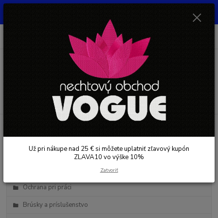
UŽ PRI NÁKUPE OD 30 € SI MOŽETE UPLATNIŤ ZĽAVOVÝ KUPÓN -
ZLAVA10 - VO VÝŠKE 10% platný do 31.08.2026
0
ks
+421 948 050 205
EUR
za
0 €
Denne od 8.00- 16.00
Menu
Hľadať
Kategórie blogu
Už pri nákupe nad 25 € si môžete uplatniť zľavový kupón
Starostlivosť o nechty
ZLAVA10 vo výške 10%
Starostlivosť o pleť
Zatvoriť
Ochrana pri práci
Brúsky a príslušenstvo