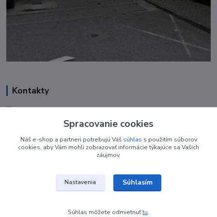
Kontakty
Renáta Harenčáková
+421 948 050 205
Spracovanie cookies
Denne od 8.00- 16.00
Náš e-shop a partneri potrebujú Váš
súhlas
s použitím súborov
cookies, aby Vám mohli zobrazovať informácie týkajúce sa Vašich
nechtovyobchodik@gmail.com
záujmov.
Súhlasím
Nastavenia
Súhlas môžete odmietnuť
tu
.