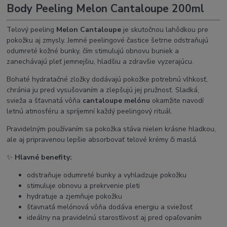
Body Peeling Melon Cantaloupe 200ml
Telový peeling
Melon Cantaloupe
je skutočnou lahôdkou pre
pokožku aj zmysly. Jemné peelingové častice šetrne odstraňujú
odumreté kožné bunky, čím stimulujú obnovu buniek a
zanechávajú pleť jemnejšiu, hladšiu a zdravšie vyzerajúcu.
Bohaté hydratačné zložky dodávajú pokožke potrebnú vlhkosť,
chránia ju pred vysušovaním a zlepšujú jej pružnosť. Sladká,
svieža a šťavnatá vôňa
cantaloupe melónu
okamžite navodí
letnú atmosféru a spríjemní každý peelingový rituál.
Pravidelným používaním sa pokožka stáva nielen krásne hladkou,
ale aj pripravenou lepšie absorbovať telové krémy či maslá.
✨
Hlavné benefity:
odstraňuje odumreté bunky a vyhladzuje pokožku
stimuluje obnovu a prekrvenie pleti
hydratuje a zjemňuje pokožku
šťavnatá melónová vôňa dodáva energiu a sviežosť
ideálny na pravidelnú starostlivosť aj pred opaľovaním