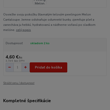
Osviežte svoju pokožku šťavnatým telovým peelingom Melon
Cantaloupe. Jemne odstraňuje odumreté bunky, zjemňuje pleť a
zanecháva ju hebkú, hydratovanú a nádherne voňavú po sladkom
melóne.
celý popis
Dostupnosť
skladom 2 ks
4,60 €
/
ks
3,74 €
bez DPH
Pridať do košíka
Strážiť cenu / dostupnosť
Kompletné špecifikácie