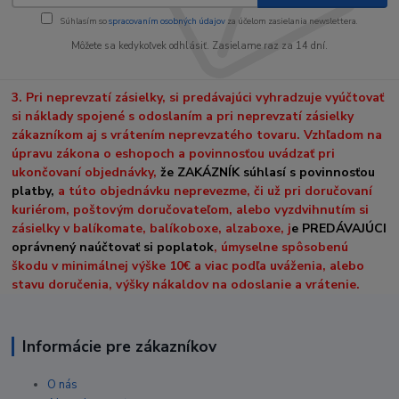
Súhlasím so
spracovaním osobných údajov
za účelom zasielania newslettera.
Môžete sa kedykoľvek odhlásiť. Zasielame raz za 14 dní.
3. Pri neprevzatí zásielky, si predávajúci vyhradzuje vyúčtovať
si náklady spojené s odoslaním a pri neprevzatí zásielky
zákazníkom aj s vrátením neprevzatého tovaru. Vzhľadom na
úpravu zákona o eshopoch a povinnosťou uvádzať pri
ukončovaní objednávky,
že ZAKÁZNÍK súhlasí s povinnosťou
platby,
a túto objednávku neprevezme, či už pri doručovaní
kuriérom, poštovým doručovateľom, alebo vyzdvihnutím si
zásielky v balíkomate, balíkoboxe, alzaboxe, j
e PREDÁVAJÚCI
oprávnený naúčtovať si poplatok
, úmyselne spôsobenú
škodu v minimálnej výške 10€ a viac podľa uváženia, alebo
stavu doručenia, výšky nákaldov na odoslanie a vrátenie.
Informácie pre zákazníkov
O nás