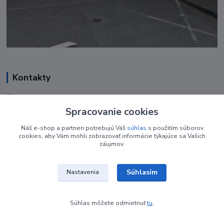
Kontakty
Renáta Harenčáková
+421 948 050 205
Spracovanie cookies
Denne od 8.00- 16.00
Náš e-shop a partneri potrebujú Váš
súhlas
s použitím súborov
cookies, aby Vám mohli zobrazovať informácie týkajúce sa Vašich
nechtovyobchodik@gmail.com
záujmov.
Súhlasím
Nastavenia
Súhlas môžete odmietnuť
tu
.
Vytvorené na
Eshop-rychlo.sk