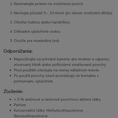
Nastriekajte priamo na znečistený povrch.
Nechajte pôsobiť 5 – 10 minút (pri silnom znečistení dlhšie).
Očistite hubkou alebo handričkou.
Dôkladne opláchnite vodou.
Osušte pre maximálny lesk.
Odporúčania:
Nepoužívajte na prírodné kamene ako mramor a vápenec,
eloxovaný hliník alebo poškodené smaltované povrchy.
Pred použitím otestujte na menej viditeľnom mieste.
Po použití povrchy, ktoré prichádzajú do kontaktu s
potravinami, opláchnite.
Zloženie:
< 5 % aniónové a neiónové povrchovo aktívne látky
Parfum
Konzervačné látky: Methylisothiazolinone,
Benzisothiazolinone