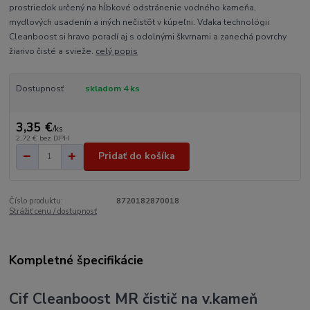
prostriedok určený na hĺbkové odstránenie vodného kameňa,
mydlových usadenín a iných nečistôt v kúpeľni. Vďaka technológii
Cleanboost si hravo poradí aj s odolnými škvrnami a zanechá povrchy
žiarivo čisté a svieže.
celý popis
Dostupnosť
skladom 4 ks
3,35 €
/
ks
2,72 €
bez DPH
Pridať do košíka
Číslo produktu:
8720182870018
Strážiť cenu / dostupnosť
Kompletné špecifikácie
Cif Cleanboost MR čistič na v.kameň