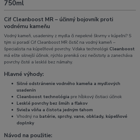
750ml
Cif Cleanboost MR – účinný bojovník proti
vodnému kameňu
Vodný kameň, usadeniny z mydla či nepekné škvrny v kúpeľni? S
tým si poradí Cif Cleanboost MR čistič na vodný kameň –
špecialista na kúpeľňové povrchy. Vďaka technológii
Cleanboost
má ešte silnejší účinok, rýchlo preniká cez nečistoty a zanecháva
povrchy čisté a lesklé bez námahy.
Hlavné výhody:
Silné odstránenie vodného kameňa a mydlových
usadenín
Cleanboost technológia
pre hĺbkový čistiaci účinok
Lesklé povrchy bez šmúh a fľakov
Svieža vôňa a čistota jedným ťahom
Vhodný na
batérie, sprchy, vane, obklady, kúpeľňové
doplnky
Návod na použitie: