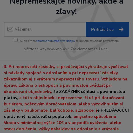
Nepremeškajte novinky, akcie a
zľavy!
Prihlásiť sa
Súhlasím so
spracovaním osobných údajov
za účelom zasielania newslettera.
Môžete sa kedykoľvek odhlásiť. Zasielame raz za 14 dní.
3. Pri neprevzatí zásielky, si predávajúci vyhradzuje vyúčtovať
si náklady spojené s odoslaním a pri neprevzatí zásielky
zákazníkom aj s vrátením neprevzatého tovaru. Vzhľadom na
úpravu zákona o eshopoch a povinnosťou uvádzať pri
ukončovaní objednávky,
že ZAKÁZNÍK súhlasí s povinnosťou
platby,
a túto objednávku neprevezme, či už pri doručovaní
kuriérom, poštovým doručovateľom, alebo vyzdvihnutím si
zásielky v balíkomate, balíkoboxe, alzaboxe, j
e PREDÁVAJÚCI
oprávnený naúčtovať si poplatok
, úmyselne spôsobenú
škodu v minimálnej výške 10€ a viac podľa uváženia, alebo
stavu doručenia, výšky nákaldov na odoslanie a vrátenie.